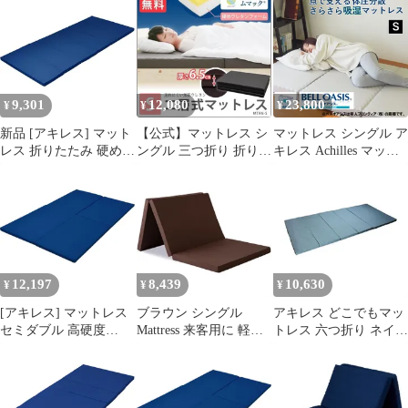
ール セミシングル (幅
めのウレタンで体を支
抗菌 消臭 厚み4㎝ 車中
60×長さ180㎝) 抗菌 消
える K530476 IRIS
泊 災害 ごろ寝 四つ折
臭 厚み4㎝ 車中泊 災害
OHYAMA
り コンパクト ブラウン
ごろ寝 6つ折り コンパ
MK4-S(BR)
クト ネイビー MK6-
SSS NV
9,301
12,080
23,800
¥
¥
¥
新品 [アキレス] マット
【公式】マットレス シ
マットレス シングル ア
レス 折りたたみ 硬め
ングル 三つ折り 折りた
キレス Achilles マット
高硬度(265N) 腰痛 セミ
たみ 厚さ6.5cm 硬め 2
レス さらさら吸湿マッ
シングル (幅80×長さ
層 エアウレタン2層式
トレス 除湿 吸湿 調湿
180㎝) 抗菌 消臭 厚み4
MTRN-S アイリスオー
機能付き 高反発 三つ折
㎝ 車中泊 災害 ごろ寝
ヤマ
り 180N 日本製 3つ折り
6つ折り コンパクト ネ
厚さ8cm 体圧分散 敷布
イビー MK6-SS NV
団 折り畳み 高反発マッ
トレス ベッドマットレ
12,197
8,439
10,630
¥
¥
¥
ス 点で支える AK-801
[アキレス] マットレス
ブラウン シングル
アキレス どこでもマッ
セミダブル 高硬度
Mattress 来客用に 軽量
トレス 六つ折り ネイビ
(190N) 硬め 折りたたみ
2.1kgで女性もラクラク
ー SSS（60×180cm）
腰痛 抗菌 消臭 厚み4cm
運べる 厚さ6.0cm 折り
MK6-SSS（BL） 1枚
車中泊 災害 ごろ寝 四
たたんでコンパクト・
つ折り コンパクト
省スペース 90N 程よい