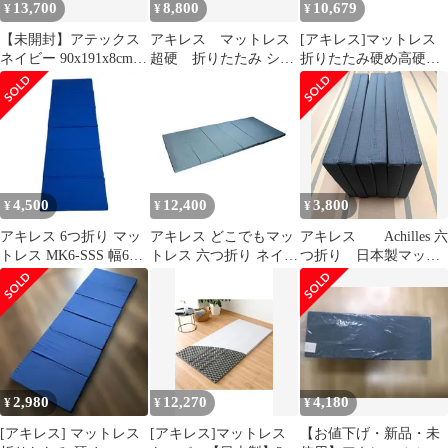
13,700
8,800
10,679
¥
¥
¥
リスプラザ
【未開封】アテックス
アキレス マットレス
[アキレス]マットレス
ネイビー 90x191x8cm
超硬 折りたたみ シン
折りたたみ硬め高硬度
ストレッチタイプ
グル 洗えるカバー 厚み
(190N)腰痛ダブル抗菌
8㎝
消臭厚み4cm車中泊災
害ごろ寝四つ折りブラ
ックMK4-D(BK)
4,500
12,400
3,800
¥
¥
¥
アキレス 6つ折り マッ
アキレス どこでもマッ
アキレス Achilles 六
トレス MK6-SSS 幅60×
トレス 六つ折り ネイビ
つ折り 日本製マット
長さ180 ネイビー
ー SS（80×180cm）
かため
MK6-SS（BL） 1枚
2,980
12,270
4,180
¥
¥
¥
[アキレス] マットレス
[アキレス]マットレス
【お値下げ・新品・未