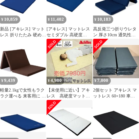
硬さ +1枚で寝心地アッ
プ 重ねて使える日本製
ウレタンマットレス ア
10,859
11,402
10,183
¥
¥
¥
イリスプラザ
新品 [アキレス] マット
[アキレス] マットレス
高反発三つ折りウレタ
レス 折りたたみ 硬め
セミダブル 高硬度
ン 厚さ10cm 通気性と
高硬度(265N) 腰痛 シン
(190N) 硬め 折りたたみ
体圧分散性の良いマッ
グル (幅97×長さ210cm)
腰痛 抗菌 消臭 厚み4cm
トレス シングル ネイビ
抗菌 消臭 厚み4㎝ 車中
車中泊 災害 ごろ寝 四
ー アイリスプラザ
泊 災害 ごろ寝 6つ折り
つ折り コンパクト
AHPM3-25D-S
コンパクト ネイビー
MK6-S NV
9,439
4,980
7,000
¥
¥
¥
軽量2.1kgで女性もラク
【未使用に近い】アキ
2個セット アキレス マ
ラク運べる 来客用に 厚
レス 高硬度マットレ
ットレス 60×180 車中
さ6.0cm 折りたたんで
ス 265N
泊
コンパクト・省スペー
ス Mattress 90N 程よい
硬さ シングル +1枚で
寝心地アップ 重ねて使
える日本製ウレタンマ
ットレス ブラウン アイ