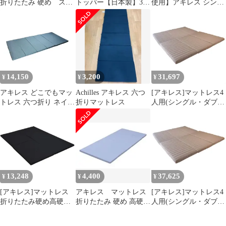
折りたたみ 硬め スモ
トッパー【日本製】3ゾ
使用】アキレス シング
ール セミシングル
ーン加工(寝返りサポー
ルマットレス 6つ折り
ト/アキレス独自技術)
MK-6S
凹凸加工(全身バランス
よく支える)いつも
14,150
3,200
31,697
¥
¥
¥
アキレス どこでもマッ
Achilles アキレス 六つ
[アキレス]マットレス4
トレス 六つ折り ネイビ
折りマットレス
人用(シングル・ダブ
ー S（97×210cm）
ル)ぴったり連結抗菌防
MK6-S（BL） 1枚
ダニ防臭高反発体圧分
散(凹凸加工)三つ折り
すべり止め8cmベージ
ュAK-T8Q-FM
13,248
4,400
37,625
¥
¥
¥
[アキレス]マットレス
アキレス マットレス
[アキレス]マットレス4
折りたたみ硬め高硬度
折りたたみ 硬め 高硬度
人用(シングル・ダブ
(190N)腰痛ダブル抗菌
(265N) 腰痛 シングル
ル)ぴったり連結抗菌防
消臭厚み4cm車中泊災
ダニ防臭高反発体圧分