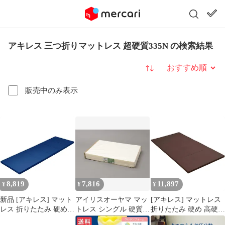
アキレス 三つ折りマットレス 超硬質335N の検索結果
並び替え
販売中のみ表示
8,819
7,816
11,897
¥
¥
¥
新品 [アキレス] マット
アイリスオーヤマ マッ
[アキレス] マットレス
レス 折りたたみ 硬め
トレス シングル 硬質
折りたたみ 硬め 高硬度
高硬度(265N) 腰痛 スモ
三つ折り 厚さ4cm かた
(190N) 腰痛 シングル