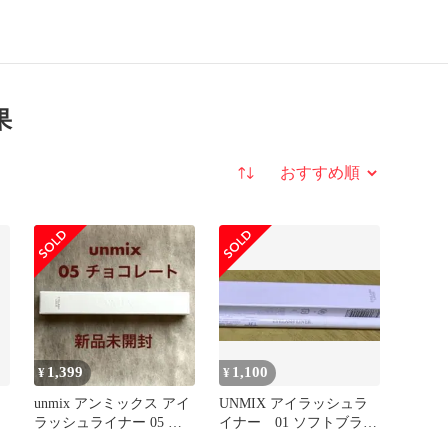
果
並び替え
1,399
1,100
¥
¥
unmix アンミックス アイ
UNMIX アイラッシュラ
ラッシュライナー 05 チ
イナー 01 ソフトブラッ
ョコレート
ク