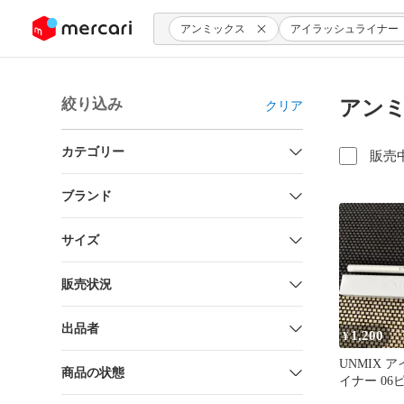
ンツにスキップ
アンミックス
アイラッシュライナー
絞り込み
アンミ
クリア
カテゴリー
販売
ブランド
サイズ
販売状況
出品者
1,200
¥
UNMIX 
商品の状態
イナー 0
ュアイライ