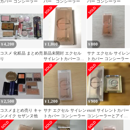
カバー コンシーラー
バー コンシーラー
バー コンシーラー
4,200
1,000
800
¥
¥
¥
コスメ 化粧品 まとめ売
新品未開封 エクセル
サナ エクセル サイレン
り
サイレントカバーコン
トカバー コンシーラー
シーラー
2,500
1,200
900
¥
¥
¥
コスメまとめ売り キャ
サナ エクセル サイレン
excel サイレントカバー
ンメイク セザンヌ他
トカバー コンシーラー
コンシーラーとアイシ
ャドウベース