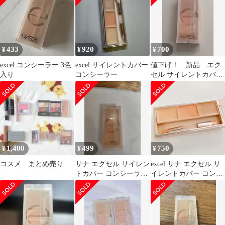
433
920
700
¥
¥
¥
excel コンシーラー 3色
excel サイレントカバー
値下げ！ 新品 エク
入り
コンシーラー
セル サイレントカバー
コンシーラー
1,400
499
750
¥
¥
¥
コスメ まとめ売り
サナ エクセル サイレン
excel サナ エクセル サ
トカバー コンシーラー
イレントカバー コンシ
パレットコンシーラー
ーラー 3色コンシーラ
ー