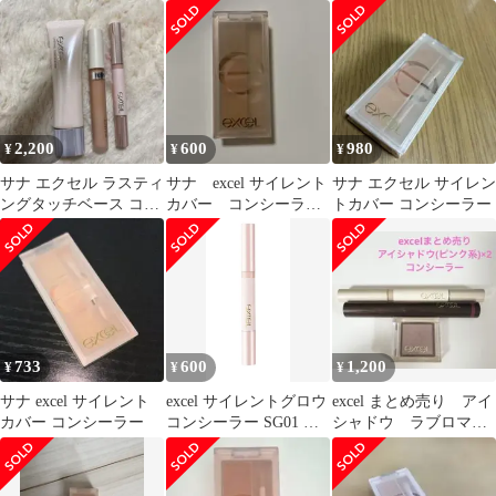
シーラー HAB
ーコンシーラー
2,200
600
980
¥
¥
¥
サナ エクセル ラスティ
サナ excel サイレント
サナ エクセル サイレン
ングタッチベース コン
カバー コンシーラ
トカバー コンシーラー
シーラー セット
ー 中古
733
600
1,200
¥
¥
¥
サナ excel サイレント
excel サイレントグロウ
excel まとめ売り アイ
カバー コンシーラー
コンシーラー SG01 ピ
シャドウ ラブロマン
ンクグロウ
ス ワイングラス コ
ンシーラー