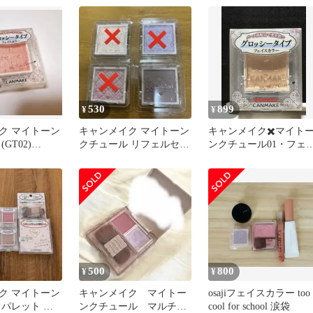
き
530
899
¥
¥
ク マイトーン
キャンメイク マイトーン
キャンメイク✖️マイト
GT02)
クチュール リフェルセッ
ンクチュール01・フェ
5g
ト
スカラー
500
800
¥
¥
ク マイトーン
キャンメイク マイトー
osajiフェイスカラー too
 パレット ブ
ンクチュール マルチパ
cool for school 涙袋