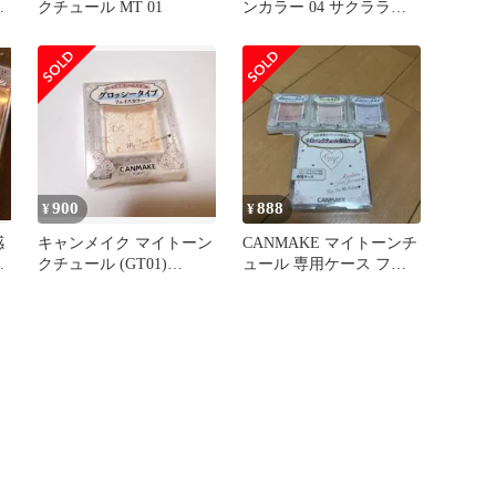
ド
クチュール MT 01
ンカラー 04 サクララベ
イ
ンダー
900
888
¥
¥
感
キャンメイク マイトーン
CANMAKE マイトーンチ
ピ
クチュール (GT01)
ュール 専用ケース フェ
1.465±0.205g
イスカラー3種