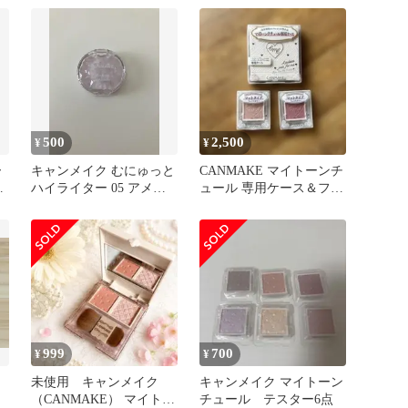
500
2,500
¥
¥
ー
キャンメイク むにゅっと
CANMAKE マイトーンチ
イ
ハイライター 05 アメジ
ュール 専用ケース＆フェ
ストブルーム
イスカラーセット
999
700
¥
¥
未使用 キャンメイク
キャンメイク マイトーン
（CANMAKE） マイトー
チュール テスター6点