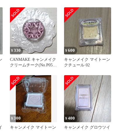
ンクチュール 2色パレ
ット
330
600
¥
¥
ン
CANMAKE キャンメイク
キャンメイク マイトーン
ト
クリームチーク(No.P05
クチュール 02
ペールライラック)
300
400
¥
¥
イ
キャンメイク マイトーン
キャンメイク グロウツイ