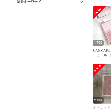
除外キーワード
ラシ セッ
790
¥
CANMAK
チュール 
4色セット
300
¥
キャンメイ