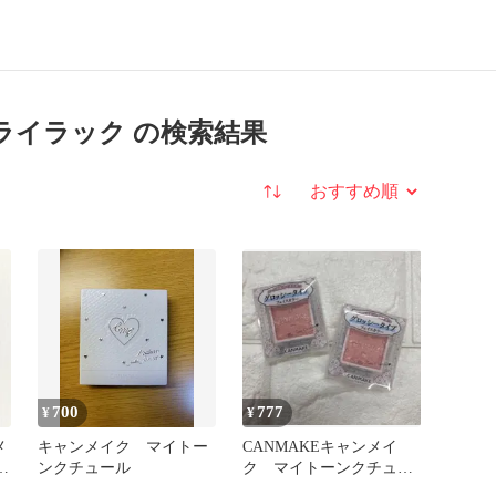
ライラック の検索結果
並び替え
700
777
¥
¥
メ
キャンメイク マイトー
CANMAKEキャンメイ
ー
ンクチュール
ク マイトーンクチュー
付
ルGT02 2個