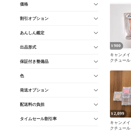
価格
割引オプション
あんしん鑑定
900
¥
出品形式
キャンメイ
クチュール (
保証付き整備品
1.465±0.20
色
発送オプション
配送料の負担
2,099
¥
タイムセール割引率
キャンメイ
クチュール