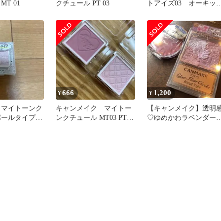
T 01
クチュール PT 03
トアイズ03 オーキッ
モーヴ 紫系 単色ア
シャドウ
666
1,200
¥
¥
E マイトーンク
キャンメイク マイトー
【キャンメイク】透明
パールタイプ
ンクチュール MT03 PT01
♡ゆめかわラベンダー
ラー
セット
ンクチーク2個セット新
品クリーム艶感