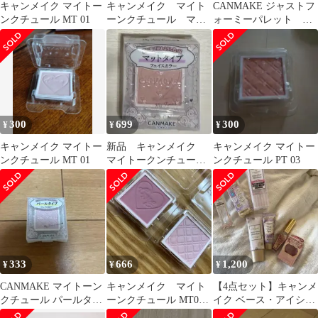
キャンメイク マイトー
キャンメイク マイト
CANMAKE ジャストフ
ンクチュール MT 01
ーンクチュール マル
ォーミーパレット マ
チパレット チーク
イトーンクチュール4
ハイライト
色 ブラシなし
300
699
300
¥
¥
¥
キャンメイク マイトー
新品 キャンメイク
キャンメイク マイトー
ンクチュール MT 01
マイトークンチュール
ンクチュール PT 03
MT 01
333
666
1,200
¥
¥
¥
CANMAKE マイトーン
キャンメイク マイト
【4点セット】キャンメ
クチュール パールタイ
ーンクチュール MT03
イク ベース・アイシャ
プ フェイスカラー
PT01 セット
ドウ・リップ＆チー