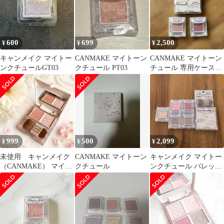
600
699
2,500
¥
¥
¥
キャンメイク マイトー
CANMAKE マイトーン
CANMAKE マイトーン
ンクチュールGT03
クチュール PT03
チュール 専用ケース＆
フェイスカラーセット
999
500
2,099
¥
¥
¥
未使用 キャンメイク
CANMAKE マイトーン
キャンメイク マイトー
（CANMAKE） マイト
クチュール
ンクチュール パレット
ーンクチュール 2色パ
ブラシ セット
レット