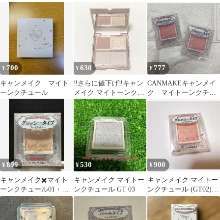
ル
ェイスカラー
ット
700
630
777
¥
¥
¥
キャンメイク マイト
‼️さらに値下げ‼️キャン
CANMAKEキャンメイ
ーンクチュール
メイク マイトーンクチ
ク マイトーンクチュ
ュール 2色セット パレ
ールGT02 2個
ット付き
899
530
900
¥
¥
¥
キャンメイク✖️マイト
キャンメイク マイトー
キャンメイク マイトー
ーンクチュール01・フ
ンクチュール GT 03
ンクチュール (GT02)
ェイスカラー
1.465±0.205g