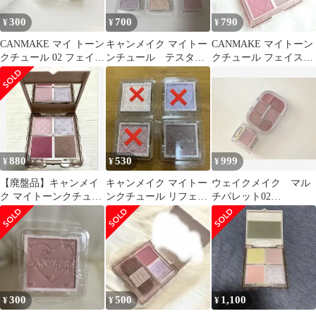
300
700
790
¥
¥
¥
CANMAKE マイ トーン
キャンメイク マイトー
CANMAKE マイトーン
クチュール 02 フェイス
ンチュール テスター6
クチュール フェイスカ
カラー マットタイプ
点
ラー 4色セット
880
530
999
¥
¥
¥
【廃盤品】キャンメイ
キャンメイク マイトー
ウェイクメイク マル
ク マイトーンクチュー
ンクチュール リフェル
チパレット02
ル 4色パレット
セット
CANMAKEマイトーン
クチュール01
300
500
1,100
¥
¥
¥