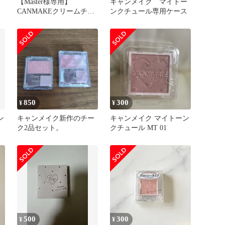
ク
【Master様専用】
キャンメイク マイトー
CANMAKEクリームチー
ンクチュール専用ケース
クのみ
850
300
¥
¥
ン
キャンメイク新作のチー
キャンメイク マイトーン
ク2品セット。
クチュール MT 01
500
300
¥
¥