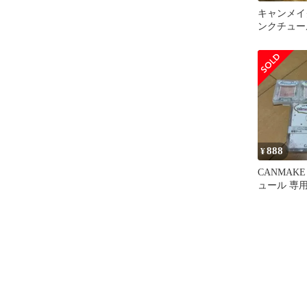
キャンメイ
ンクチュール 
セット
888
¥
CANMAK
ュール 専
イスカラー