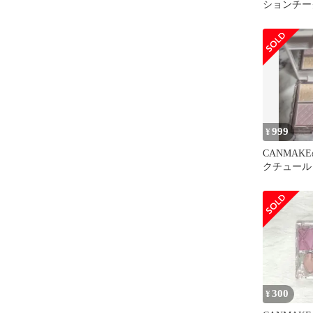
ションチー
ーヨーグル
999
¥
CANMAK
クチュール
ー4色のセ
300
¥