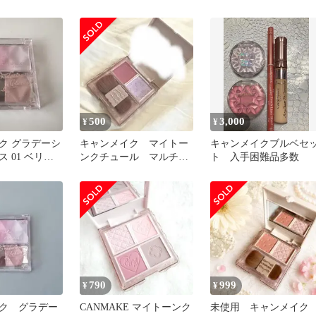
ト
ベリー パウダーチーク
イスカラーセット
500
3,000
¥
¥
ク グラデーシ
キャンメイク マイトー
キャンメイクブルベセ
 01 ベリー
ンクチュール マルチパ
ト 入手困難品多数
レット チーク ハイラ
イト
790
999
¥
¥
ク グラデー
CANMAKE マイトーンク
未使用 キャンメイク