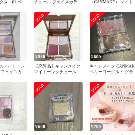
クス 01 ベリ
チュール フェイスカラー
（CANMAKE） マイト
ト
4色セット
ンクチュール 2色パレ
ット
880
600
¥
¥
Eのマイトーン
【廃盤品】キャンメイク
キャンメイク CANMAK
 フェイスカラ
マイトーンクチュール
ベリーヨーグルト グラ
ット
4色パレット
ーションチークス
600
700
¥
¥