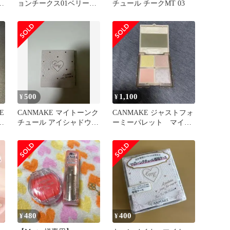
ー
ョンチークス01ベリーヨ
チュール チークMT 03
ーグルト
500
1,100
¥
¥
E
CANMAKE マイトーンク
CANMAKE ジャストフォ
デ
チュール アイシャドウパ
ーミーパレット マイト
レット
ーンクチュール4色 ブ
ラシなし
480
400
¥
¥