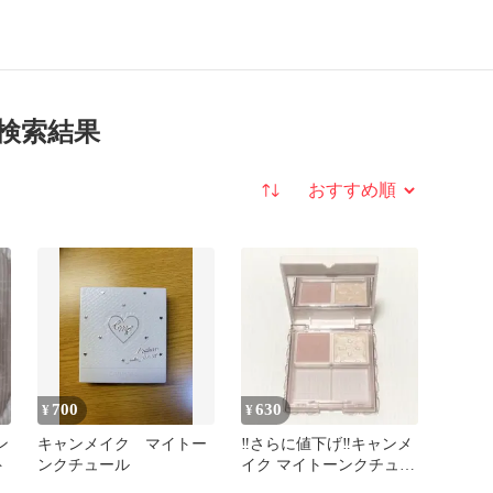
の検索結果
並び替え
700
630
¥
¥
ン
キャンメイク マイトー
‼️さらに値下げ‼️キャンメ
ト
ンクチュール
イク マイトーンクチュー
ル 2色セット パレット付