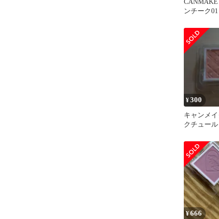
CANMAK
ンチーク0
ルト キャ
300
¥
キャンメイ
クチュール P
666
¥