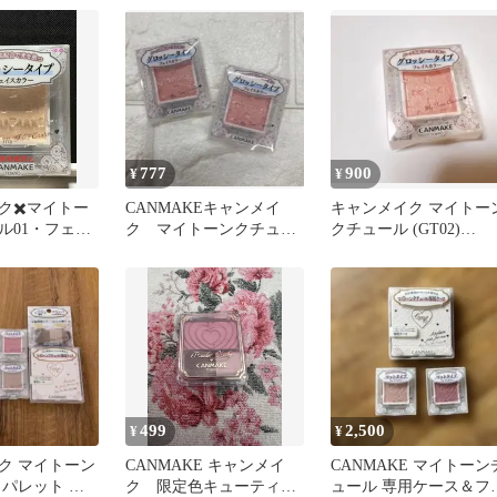
777
900
¥
¥
ク✖️マイトー
CANMAKEキャンメイ
キャンメイク マイトー
ル01・フェイ
ク マイトーンクチュー
クチュール (GT02)
ルGT02 2個
1.465±0.205g
499
2,500
¥
¥
ク マイトーン
CANMAKE キャンメイ
CANMAKE マイトーン
 パレット ブ
ク 限定色キューティー
ュール 専用ケース＆フ