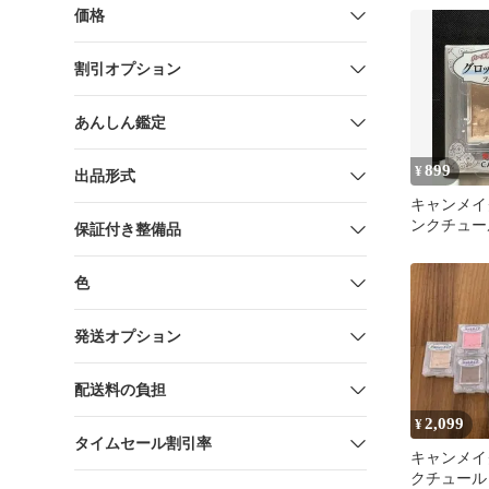
価格
割引オプション
あんしん鑑定
899
¥
出品形式
キャンメイ
ンクチュー
保証付き整備品
スカラー
色
発送オプション
配送料の負担
2,099
¥
タイムセール割引率
キャンメイ
クチュール