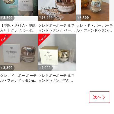
2,800
26,999
3,500
¥
¥
¥
【空瓶・送料込・即購
クレドポーボーテ ルフ
クレ・ド・ポー ボーテ
入可】クレドポーボー
ォンドゥタンｎ ベージ
ル・フォンドゥタンｎ
テ ルフォンドゥタンn
ュオークル20
オークル10
オークル20空瓶
3,300
2,990
¥
¥
クレ・ド・ポー ボーテ
クレドポーボーテ ルフ
ル・フォンドゥタンn
ォンドゥタンn 空き瓶
オークル10
オークル10★新品スパ
チュラ・箱付
次へ