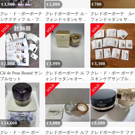
3,960
2,000
700
¥
¥
¥
クレ・ド・ポーボーテ
クレドポーボーテ ル・
クレドポーボーテ ル•
シナクティフ ル・フォ
フォンドゥタンn サン
フォンドゥタンn サン
ンドゥタン11点 5,320円
プル オークル10
プル
相当
2,000
3,999
3,300
¥
¥
¥
Clé de Peau Beauté サン
クレドポーボーテ ル フ
クレ・ド・ポー ボーテ
プルセット
ォンドゥタンn オーク
スキンケアサンプルセ
ル00
ット
24,600
3,000
8,000
¥
¥
¥
クレ・ド・ポー ボー
クレドポーボーテ ルフ
クレドポーボーテ ファ