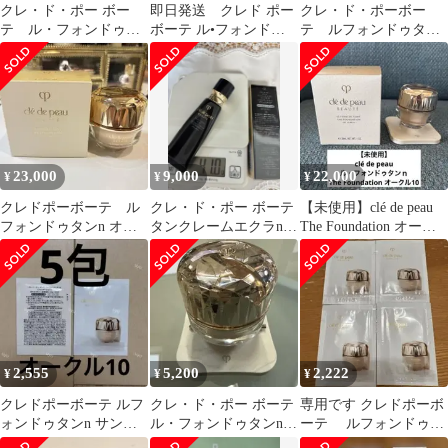
クレ・ド・ポー ボー
即日発送 クレド ポー
クレ・ド・ポーボー
テ ル・フォンドゥタ
ボーテ ル•フォンドゥ
テ ルフォンドゥタンn
ンｎ ピンクオークル
タンn ファンデーショ
2枚 OC10
10
ンサンプル
23,000
9,000
22,000
¥
¥
¥
クレドポーボーテ ル
クレ・ド・ポー ボーテ
【未使用】clé de peau
フォンドゥタンn オー
タンクレームエクラn
The Foundation オーク
クル10
オークル10
ル10
2,555
5,200
2,222
¥
¥
¥
クレドポーボーテ ルフ
クレ・ド・ポー ボーテ
専用です クレドポーボ
ォンドゥタンn サンプ
ル・フォンドゥタンn
ーテ ルフォンドゥタ
ル
オークル20
ンn