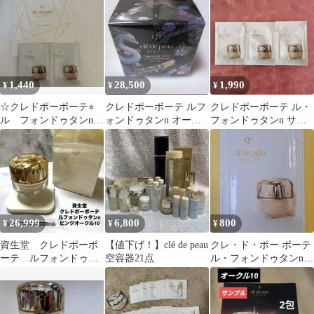
包
ル
ル00
1,440
28,500
1,990
¥
¥
¥
☆クレドポーボーテ⭐︎
クレドポーボーテ ルフ
クレドポーボーテ ル・
ル フォンドゥタンn
ォンドゥタンn オーク
フォンドゥタンn サン
☆
ル10
プル オークル10 3包
26,999
6,800
800
¥
¥
¥
資生堂 クレドポーボ
【値下げ！】clé de peau
クレ・ド・ポー ボーテ
ーテ ルフォンドゥタ
空容器21点
ル・フォンドゥタンn
ンn ピンクオークル10
オークル20 試供品