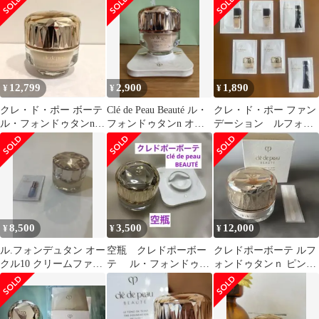
12,799
2,900
1,890
¥
¥
¥
クレ・ド・ポー ボーテ
Clé de Peau Beauté ル・
クレ・ド・ポー ファン
ル・フォンドゥタンn
フォンドゥタンn オー
デーション ルフォン
オークル10
クル10
ドゥタンn ２個、他３
個と下地１個
8,500
3,500
12,000
¥
¥
¥
ル.フォンデュタン オー
空瓶 クレドポーボー
クレドポーボーテ ルフ
クル10 クリームファン
テ ル・フォンドゥタ
ォンドゥタンｎ ピンク
デーション こゆりち
ンn オークル10
オークル10
ゃん様専用