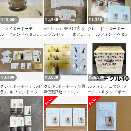
19,000
2,580
1,350
¥
¥
¥
クレドポーボーテ
clé de peau BEAUTÉ サ
クレ・ド・ポーボー
ル・フォンドゥタンフ
ンプルセット まとめ
テ ルフォンドゥタンn
ァンデーション オー
売り
ファンデサンプル オ
クル10
ークル10 2包
3,480
3,600
26,900
¥
¥
¥
クレドポーボーテ ルセ
クレド.ポーボーテ✨最
ルフォンデュタンn オ
ラム ルフォンドゥタン
新基礎3セット✨ル.フ
ークル10 クレドポーボ
高級サンプルセット
ォンドゥタン✨下地❤️
ーテ
合計27包❤️