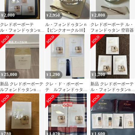
2,000
2,950
2,800
¥
¥
¥
クレドポーボーテ
ル・フォンドゥタンｎ
クレドポーボーテ ル・
ル・フォンドゥタンn
【ピンクオークル10】
フォンドゥタン 空容器
オークル10 サンプル
５包
25,000
1,290
1,200
¥
¥
¥
新品 クレドポーボーテ
クレ・ド・ポーボー
新品 クレドポーボーテ
ルフォンドゥタンn オ
テ ルフォンドゥタンn
ル・フォンドゥタンn
ークル10
102 2個 下地
オークル10 サンプル 3
枚
780
1,070
1,600
¥
¥
¥