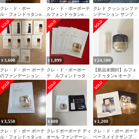
クレ・ド・ポー
クレ・ド・ポーボーテ
クレド クッションファ
ル・フォンドゥタンn
ルフォンドゥタンn オ
ンデーション サンプル
ファンデーション サ
ークル10 ✖️2枚
セット
ンプル オークル10
3,600
1,899
24,500
¥
¥
¥
クレ・ド・ポー ボーテ
クレ・ド・ポーボー
【新品未開封】ルフォ
のファンデーションと
テ ルフォンドゥタンn
ンドゥタンn オークル
化粧下地のトライアル
4枚オークル10
10 2025 ホリデーコレク
セット、10パック
ション
3,550
400
1,200
¥
¥
¥
クレ・ド・ポー ボーテ
クレドポーボーテ ディ
クレ・ド・ポー ボーテ
ル・フォンドゥタンn
オール ファンデーショ
ベースメイクサンプル