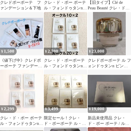
クレドポーボーテ フ
クレ・ド・ポー ポーテ
【旧タイプ】Clé de
ァンデーション＆下地
ル・フォンドゥタンn＜
Peau Beauté クレ・ド・
ファンデーション＞2包
ポー ボーテ ル・フォン
ドゥタン OC10 0.3g
20包セット 新品未使
用 P
1,500
2,700
23,000
¥
¥
¥
《値下げ中》クレドポ
クレ・ド・ポーボーテ
クレドポーボーテ ル フ
ーボーテ ファンデーシ
ル・フォンドゥタンn
ォンドゥタンn ピンク
ョン オークル10 4種セ
サンプル 2種
オークル10
ット
2,299
3,499
19,000
¥
¥
¥
クレ・ド・ポー ボーテ
限定セール！クレ・
新品未使用品 クレ・
ル・フォンドゥタンn
ド・ポーボーテ ル・フ
ド・ポー ボーテ / ル・
オークル10 サンプル4
ォンドゥタンn サンプ
フォンドゥタン オーク