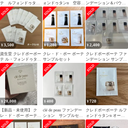
テ ルフォンドゥタンn
ォンドゥタンn 空容器
ンデーション＆パウダ
オークル10
②
ーセット
3,500
1,280
2,400
¥
¥
¥
資生堂 クレドポーボー
クレ・ド・ポー ボーテ
クレドポーボーテ ファ
テ ル・フォンドゥタン
サンプルセット
ンデーション サンプル
n オークル10 10回分
セット
20,000
400
720
¥
¥
¥
【新品・未使用】 ク
clé de peau ファンデー
クレドポーボーテ ルフ
レ・ド・ポー ボーテ
ション サンプルセッ
ォンドゥタンn オーク
ル・フォンドゥタンn
ト
ル10 サンプル