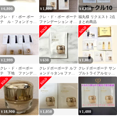
6,800
1,800
4,810
¥
¥
¥
クレ・ド・ポー ボー
クレ・ド・ポー ボーテ
福丸様 リクエスト 2点
テ ル・フォンドゥタ
ファンデーション オー
まとめ商品
ンn ピンクオークル10
クル10 サンプルセット
2,999
630
1,000
¥
¥
¥
クレ・ド・ポーボー
クレドポーボーテ ルフ
クレドポーボーテ サン
テ 下地 ファンデー
ォンドゥタンn ファン
プルトライアルセット
ション お試し 比較
デーション サンプル 試
美容液 化粧水 乳液 フ
供品
ァンデーション
18,900
1,050
1,480
¥
¥
¥