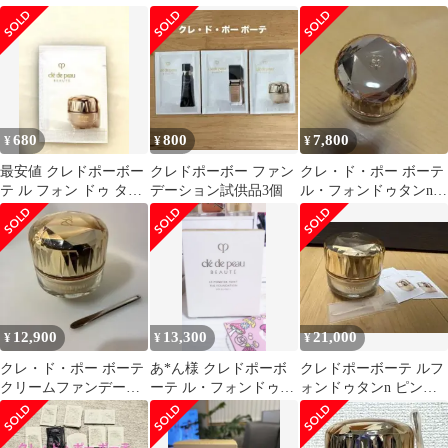
オークル10 試供品
ン サンプルセット
セット
680
800
7,800
¥
¥
¥
最安値 クレドポーボー
クレドポーボー ファン
クレ・ド・ポー ボーテ
テ ル フォン ドゥ タン
デーション試供品3個
ル・フォンドゥタンn
ｎ サンプル １包
オークル10
12,900
13,300
21,000
¥
¥
¥
クレ・ド・ポー ボーテ
あ*ん様 クレドポーボ
クレドポーボーテ ルフ
クリームファンデーシ
ーテ ル・フォンドゥタ
ォンドゥタンn ピンク
ョン オークル10
ンn オークル10
オークル00