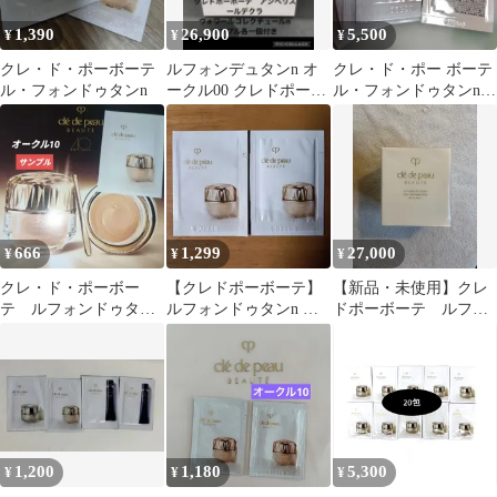
1,390
26,900
5,500
¥
¥
¥
クレ・ド・ポーボーテ
ルフォンデュタンn オ
クレ・ド・ポー ボーテ
ル・フォンドゥタンn
ークル00 クレドポーボ
ル・フォンドゥタンn
ーテ
オークル10×10包
666
1,299
27,000
¥
¥
¥
クレ・ド・ポーボー
【クレドポーボーテ】
【新品・未使用】クレ
テ ルフォンドゥタンn
ルフォンドゥタンn オ
ドポーボーテ ルフォ
ファンデサンプル オ
ークル10 ／20サンプル
ンドゥタンn ピンクオ
ークル10 1包
セット
ークル10
1,200
1,180
5,300
¥
¥
¥