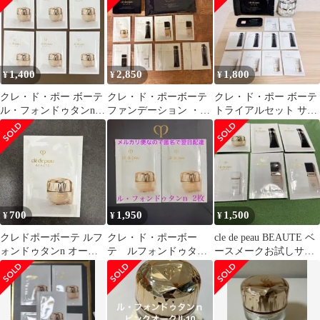
1,400
2,850
1,800
¥
¥
¥
クレ・ド・ポー ボーテ
クレ・ド・ポーボーテ
クレ・ド・ポー ボーテ
ル・フォンドゥタンn
ファンデーション ・化
トライアルセット サン
オークル10 試供品6包
粧下地サンプルセット6
プル
回分
700
1,950
1,500
¥
¥
¥
クレドポーボーテ ルフ
クレ・ド・ポーボー
cle de peau BEAUTE ベ
ォンドゥタンn オーク
テ ルフォンドゥタンn
ースメークお試しサン
ル10 サンプル
2枚
プルセット