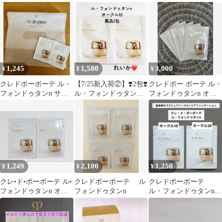
タンn オークル10 サン
クル10 試供品2包
ンn オークル10 2包
プル
1,245
1,580
3,000
¥
¥
¥
クレドポーボーテ ル・
【7/25新入荷②】❣️2包❣️
クレドポー ボーテ ル・
フォンドゥタンn サン
ル・フォンドゥタン
フォンドゥタンn オー
プル オークル10
ｎ オークル10
クル10 ✨ 5個
1,249
2,100
1,250
¥
¥
¥
クレ•ド•ポーボーテ ル•
クレドポーボーテ ル
クレドポーボーテ
フォンドゥタンn オー
フォンドゥタンn
ル・フォンドゥタンn
クル10✖️2包
オークル10＆オークル
20