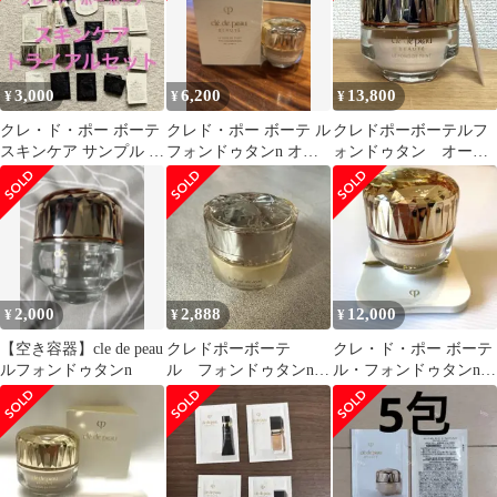
3,000
6,200
13,800
¥
¥
¥
クレ・ド・ポー ボーテ
クレド・ポー ボーテ ル
クレドポーボーテルフ
スキンケア サンプル ト
フォンドゥタンn オー
ォンドゥタン オーク
ライアルセット約70点
クル10⭐︎コスメデコルテ
ル20
NARS
2,000
2,888
12,000
¥
¥
¥
【空き容器】cle de peau
クレドポーボーテ
クレ・ド・ポー ボーテ
ルフォンドゥタンn
ル フォンドゥタンn
ル・フォンドゥタンn
クリームファンデーシ
オークル10（台座・ス
ョン ミニサイズ
パチュラ付）