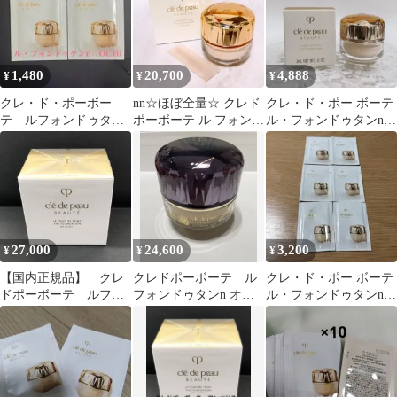
1,480
20,700
4,888
¥
¥
¥
クレ・ド・ポーボー
nn☆ほぼ全量☆ クレド
クレ・ド・ポー ボーテ
テ ルフォンドゥタンn
ポーボーテ ル フォンド
ル・フォンドゥタンn
2枚
ゥタンn ピンクオーク
O10 3ml サンプル
ル10
27,000
24,600
3,200
¥
¥
¥
【国内正規品】 クレ
クレドポーボーテ ル
クレ・ド・ポー ボーテ
ドポーボーテ ルフォ
フォンドゥタンn オー
ル・フォンドゥタンn
ンドゥタンn オークル
クル10
オークル10 サンプル6
10
個週末限定