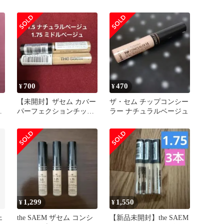
ーラー 1.75
ーラー
700
470
¥
¥
【未開封】ザセム カバー
ザ・セム チップコンシー
ー
パーフェクションチップ
ラー ナチュラルベージュ
コンシーラー
1,299
1,550
¥
¥
ェ
the SAEM ザセム コンシ
【新品未開封】the SAEM