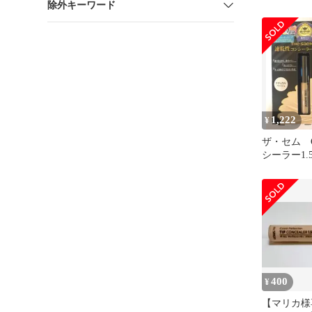
除外キーワード
ーラー 1.75
1,222
¥
ザ・セム 
シーラー1
ージュ 2
400
¥
【マリカ様