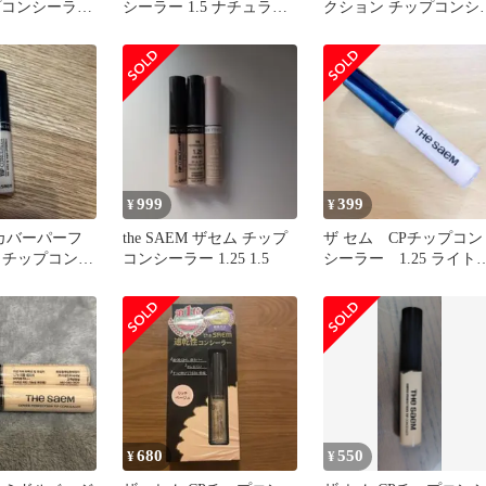
プコンシーラ
シーラー 1.5 ナチュラル
クション チップコンシ
ラルベージュ
ベージュ
ラー 1.75
999
399
¥
¥
M カバーパーフ
the SAEM ザセム チップ
ザ セム CPチップコン
 チップコンシ
コンシーラー 1.25 1.5
シーラー 1.25 ライト
ージュ
680
550
¥
¥