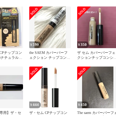
ーラー# 0.5
599
350
¥
¥
CPチップコン
the SAEM カバーパーフ
ザ セム カバーパーフェ
.5ナチュラルベ
ェクション チップコンシ
クションチップコンシ
コセット
ーラー 1.75
ラー1.75 未使用に近い
444
450
¥
¥
専用】ザ・セ
ザ・セム CPチップコン
The saem カバーパーフ