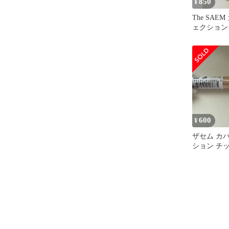
850
¥
The SAE
ェクション
ーラー 1.7
600
¥
ザセム カ
ション チ
ー 1.25