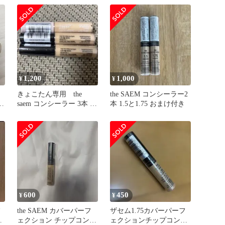
1,200
1,000
¥
¥
ィ
きょこたん専用 the
the SAEM コンシーラー2
ア
saem コンシーラー 3本 未
本 1.5と1.75 おまけ付き
使用1.5 1.75
600
450
¥
¥
フ
the SAEM カバーパーフ
ザセム1.75カバーパーフ
シ
ェクション チップコンシ
ェクションチップコンシ