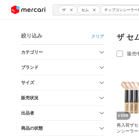
ンツにスキップ
ザ
セム
チップコンシーラー1.
絞り込み
ザ セ
クリア
カテゴリー
販売
ブランド
サイズ
販売状況
出品者
690
¥
再入荷ザセ
商品の状態
ンシーラー (10種から
本) 正