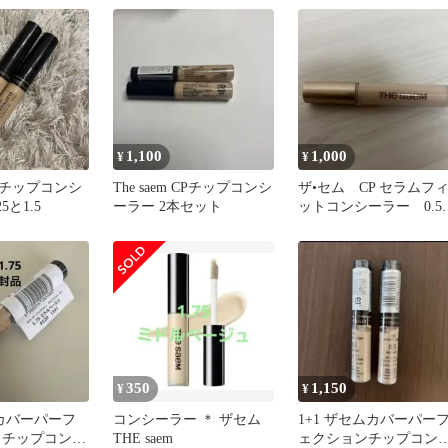
1,100
1,000
¥
¥
チップコンシ
The saem CPチップコンシ
ザ•セム CP セラムフ
5と1.5
ーラー 2本セット
ットコンシーラー 0.5
イスベージュ 8.6g
350
1,150
¥
¥
M カバーパーフ
コンシーラー ＊ ザセム
1+1 ザセムカバーパー
 チップコンシ
THE saem
ェクションチップコン