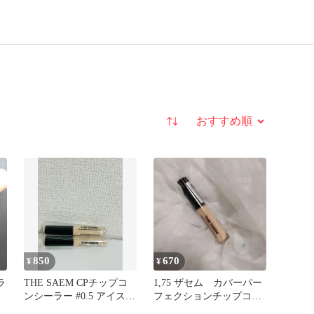
並び替え
850
670
¥
¥
ラ
THE SAEM CPチップコ
1,75 ザセム カバーパー
ンシーラー #0.5 アイスベ
フェクションチップコン
ージュ 2本セット
シーラー