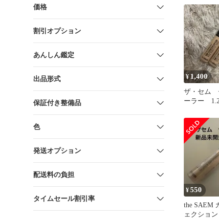
価格
割引オプション
あんしん鑑定
1,400
¥
出品形式
ザ・セム 
ーラー 1.2
保証付き整備品
色
発送オプション
配送料の負担
550
¥
タイムセール割引率
the SAE
ェクション