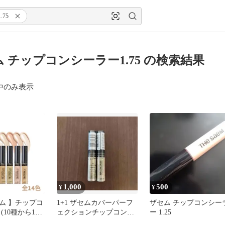
75
ム チップコンシーラー1.75 の検索結果
中のみ表示
1,000
500
¥
¥
ム 】チップコ
1+1 ザセムカバーパーフ
ザセム チップコンシー
1
ェクションチップコンシ
ー 1.25
規品ラベル有り
ーラー＃GREEN BEIGE