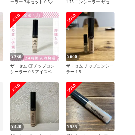
ー
ーラー 3本セット 0.5／
1.75 コンシーラー ザセム
1.25／1.75
3本セット
330
600
¥
¥
ザ・セム CPチップコン
ザ・セム チップコンシー
ベ
シーラー 0.5 アイスベー
ラー 1.5
ジュ
420
555
¥
¥