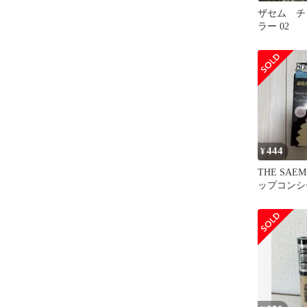
ザセム チ
ラー 02
444
¥
THE SAE
ップコンシー