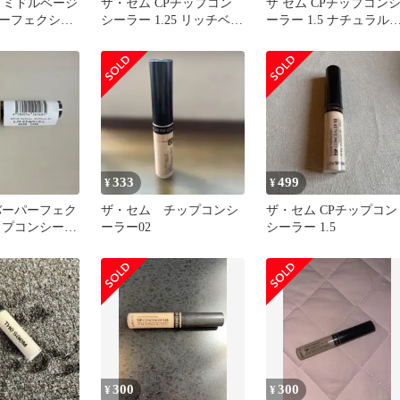
75 ミドルベージ
ザ・セム CPチップコン
ザ セム CPチップコン
ーフェクショ
シーラー 1.25 リッチベー
ーラー 1.5 ナチュラル
ンシーラー 2
ジュ
ージュ 2026年5月購入
333
499
¥
¥
バーパーフェク
ザ・セム チップコンシ
ザ・セム CPチップコン
ップコンシーラ
ーラー02
シーラー 1.5
300
300
¥
¥