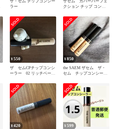
シ
ザ・セム チップコンシー
ザセム カバーパーフェ
ベ
ラー
クション チップ コンシ
ーラー 1.75 ミドルベージ
ュ
550
850
¥
¥
ザ セムCPチップコンシ
the SAEM ザセム ザ・
ーラー 02 リッチベージ
セム チップコンシーラ
ュ
ー2本セット1.5 1.25
420
599
¥
¥