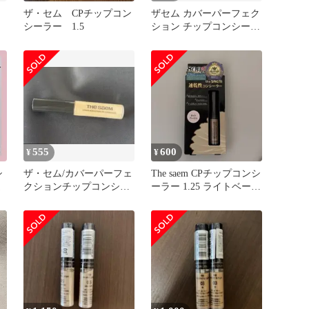
ザ・セム CPチップコン
ザセム カバーパーフェク
シーラー 1.5
ション チップコンシーラ
ー 1.5 ナチュラルベージ
ュ
555
600
¥
¥
シ
ザ・セム/カバーパーフェ
The saem CPチップコンシ
送
クションチップコンシー
ーラー 1.25 ライトベージ
ラー/1.25 ライトベージュ
ュ 速乾性