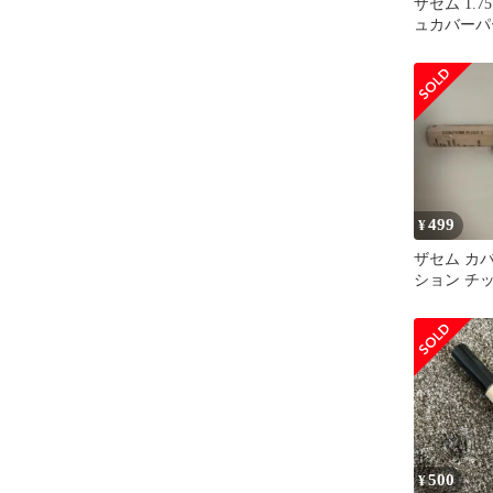
ザセム 1.
ュカバーパ
ン チップコ
本
499
¥
ザセム カ
ション チ
ー 1.75
500
¥