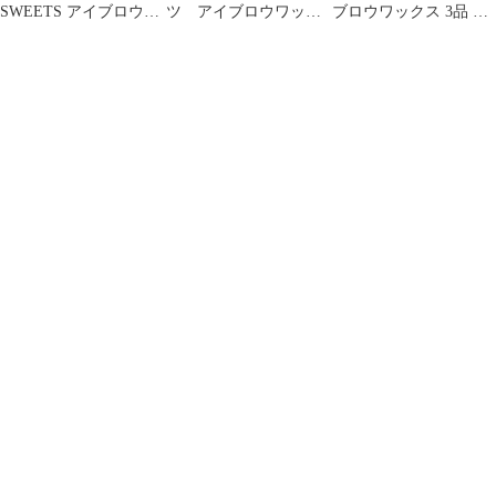
SWEETS アイブロウワ
ツ アイブロウワック
ブロウワックス 3品 ま
ックス 02 ナチュラルブ
ス 03/04/05/06 6点セ
とめ売り
ラウン
ット