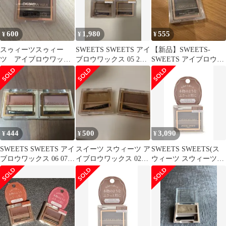
600
1,980
555
¥
¥
¥
スゥィーツスゥィー
SWEETS SWEETS アイ
【新品】SWEETS-
ツ アイブロウワック
ブロウワックス 05 2個
SWEETS アイブロウワ
ス 02 アッシュブラウン
セット
ックス 02
444
500
3,090
¥
¥
¥
SWEETS SWEETS アイ
スイーツ スウィーツ ア
SWEETS SWEETS(ス
ブロウワックス 06 07 2
イブロウワックス 02・
ウィーツ スウィーツ)
個セット
05 セット
アイブロウワックス 01
アッシュブラウン【本
物のようなふさっと眉
に! 】 [01アッシュブラ
ウン]