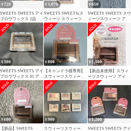
720
3,070
650
¥
¥
¥
SWEETS SWEETS アイ
SWEETS SWEETS(ス
SWEETS SWEETS スウ
ブロウワックス 2品 ま
ウィーツ スウィーツ)
ィーツスウィーツ アイ
とめ売り
アイブロウワックス 01
ブロウワックス
アッシュブラウン【本
物のようなふさっと眉
に! 】 [01アッシュブラ
ウン]
300
800
1,500
¥
¥
¥
SWEETS SWEETS アイ
【キャンドラ様専用】
【新品未使用】スウィ
ブロウワックス 01 アッ
スウィーツスウィーツ
ーツスウィーツ アイブ
シュグレー
アイブロウワックス
ロウワックス 02
03ピンクブラウン
600
900
1,200
¥
¥
¥
【新品】SWEETS
スウィーツスウィー
SWEETS SWEETS アイ