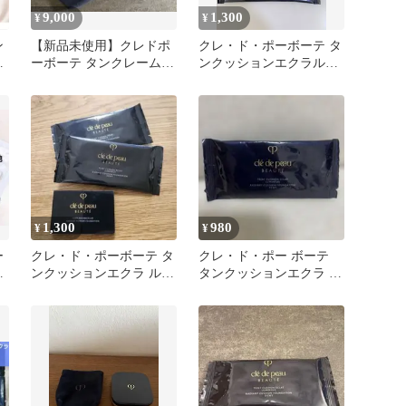
9,000
1,300
¥
¥
ン
【新品未使用】クレドポ
クレ・ド・ポーボーテ タ
ミ
ーボーテ タンクレームエ
ンクッションエクラルミ
ス
クラ オークル10
ヌ オークル10 ファンデ
ーション
1,300
980
¥
¥
ー
クレ・ド・ポーボーテ タ
クレ・ド・ポー ボーテ
ン
ンクッションエクラ ルミ
タンクッションエクラ ル
ヌ タンプードルエクラll
ミヌ オークル10 サンプ
3点
ル