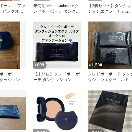
ポー ル・ファ
未使用 cledepeaubeaute ク
【2個セット】タンクッ
n ピンクオー
レドポーボーテ タンクッ
ションエクラ ナチュ
ションエクラ ルミヌ フ
ル オークル20、10
ァンデーション ケース 2
点 15g オークル10 レフィ
ル BN6559Y2
699
1,500
¥
¥
ポーボー
【未開封】クレドポー ボ
クレドポーボーテ タン
クッションエ
ーテ タンクッション エ
ッションエクラ ルミ
クラ ルミヌ ファンデー
ヌ オークル10 オーク
ション
20