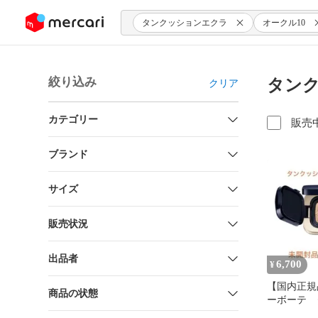
ンツにスキップ
タンクッションエクラ
オークル10
絞り込み
タンク
クリア
カテゴリー
販売
ブランド
サイズ
販売状況
出品者
6,700
¥
【国内正規
商品の状態
ーボーテ 
ンルミヌ 