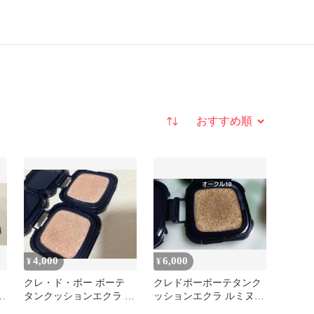
並び替え
4,000
6,000
¥
¥
クレ・ド・ポー ボーテ
クレドポーボーテタンク
ル
タンクッションエクラ ル
ッションエクラ ルミヌオ
ミヌ オークル10
ークル10 レフィル☆サン