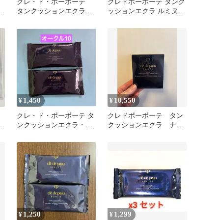
テ
クレ・ド・ポーボーテ
クレドポーボーテ タンク
ラ
タンクッションエクラ ル
ッションエクラ ルミヌ
ミヌ OC10 新品未開封
ピンクオークル10 レフィ
ル
1,450
10,550
¥
¥
クレ・ド・ポーボーテ タ
クレドポーボーテ タン
ラ
ンクッションエクラ・ナ
クッションエクラ ナチ
チュレル オークル10
ュレル オークル10
1,250
1,299
¥
¥