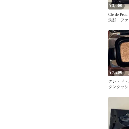
3,000
¥
Clé de Pe
洗顔 ファ
7,200
¥
クレ・ド・
タンクッシ
ミヌ オーク