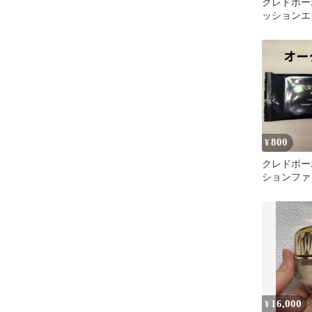
クレドポー
ッションエ
オークル10
800
¥
クレドポー
ションファ
ン タンク
ラ ルミヌ 
16,000
¥