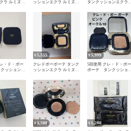
クラ ルミヌ
ッションエクラ ルミヌ
タンクッションエク
 2個セット
オークル 10 専用ケース
ピンクオークル10
付き
5,555
5,999
¥
¥
 クレ・ド・ポー
クレドポーボーテ タンク
5回使用 クレ・ド・ポ
ンクッションエ
ッションエクラ ルミヌ
ボーテ タンクッショ
 オークル10
オークル10
エクラルミヌ ピンクオ
覚悟】
クル10
3,500
1,280
¥
¥