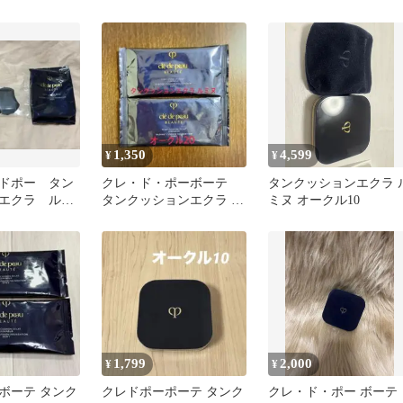
10 クッション
ョン ピンクオークル10
ミヌ（レフィル） オー
ル10
1,350
4,599
¥
¥
ドポー タン
クレ・ド・ポーボーテ
タンクッションエクラ 
エクラ ルミ
タンクッションエクラ ル
ミヌ オークル10
オークル10 レ
ミヌ OC20
1,799
2,000
¥
¥
ボーテ タンク
クレドポーポーテ タンク
クレ・ド・ポー ボーテ