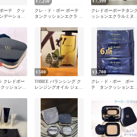
7,250
7,399
¥
¥
ボーテ クッ
クレ・ド・ポー ボーテ
クレドポーボーテタン
ンデーショ
タンクッションエクラ ナ
ッションエクラルミ
ッションエク
チュレル OC10 オークル
オークル 10
10
10（レフィル）
SPF25/PA+++ クッション
ファンデーション【店頭
同様の国内正規品】プレ
ゼント 女性 誕生日 妻 母
彼女
500
3,700
¥
¥
☆ クレドポー
THREE バランシング ク
クレ・ド・ポー ボー
ンクッションエ
レンジングオイル ジェリ
テ タンクッションエ
 オークル10
ーウォッシュ 試供品
ラルミヌOC10 サンプル
点