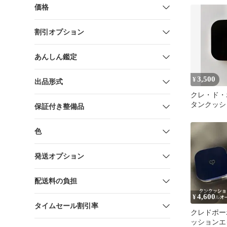
価格
割引オプション
あんしん鑑定
3,500
¥
出品形式
クレ・ド・
タンクッシ
保証付き整備品
ミヌ オーク
付き
色
発送オプション
配送料の負担
4,600
¥
タイムセール割引率
クレドポー
ッションエ