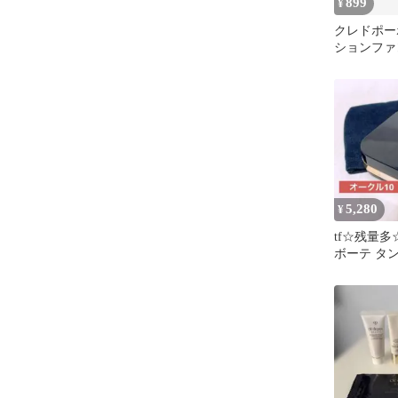
899
¥
クレドポー
ションファ
ン タンク
ラ ルミヌ 
5,280
¥
tf☆残量多
ボーテ タ
クラ ルミヌ