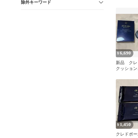
除外キーワード
ルオークル
ファンデ
6,690
¥
新品 クレ
クッション
ヌ ピンク
フィル
1,450
¥
クレドポー