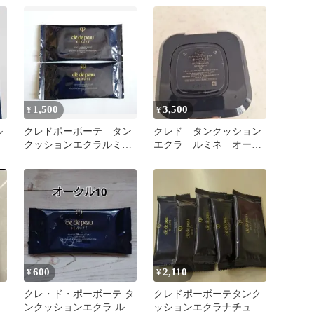
プル付き
1,500
3,500
¥
¥
ル
クレドポーボーテ タン
クレド タンクッション
クッションエクラルミ
エクラ ルミネ オーク
ヌ クッションファンデ
ル10
ーション ２個
600
2,110
¥
¥
クレ・ド・ポーボーテ タ
クレドポーボーテタンク
ル
ンクッションエクラ ルミ
ッションエクラナチュレ