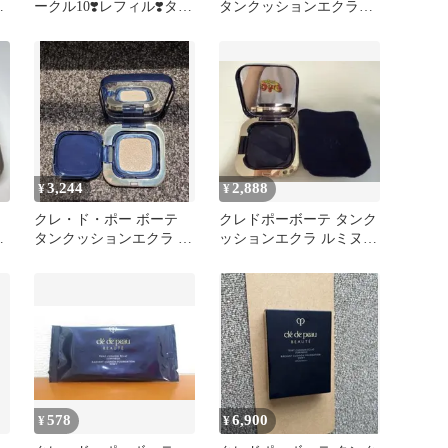
ラ
ークル10❣️レフィル❣️タン
タンクッションエクラル
クッションエクラ ルミ
ミヌオークル10 レフィル
ヌ
3,244
2,888
¥
¥
ー
クレ・ド・ポー ボーテ
クレドポーボーテ タンク
ン
タンクッションエクラ ル
ッションエクラ ルミヌ
ー
ミヌ★✨⭐
オークル20
578
6,900
¥
¥