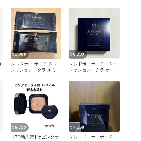
ク
ヌ オークル10 サンプル
ルオークル10サンプル
1,300
6,299
¥
¥
ル
クレドポー ボーテ タン
クレドポーボーテ タン
クッションエクラ ルミヌ
クッションエクラ オーク
ナチュレル サンプル
ル10 レフィル
OC10
6,799
7,150
¥
¥
【7/9新入荷】❣️ピンクオ
クレ・ド・ポーボーテ