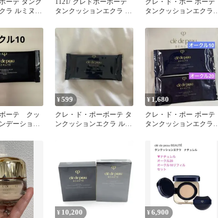
ボーテ タンク
1121/ クレドポーボーテ
クレ・ド・ポー ボー
クラ ルミヌ
タンクッションエクラ オ
タンクッションエク
 レフィル
ークル10
ルミヌ＆下地 お試し
599
1,680
¥
¥
ボーテ クッ
クレ・ド・ポーボーテ タ
クレ・ド・ポー ボーテ
ンデーショ
ンクッションエクラ ルミ
タンクッションエク
ッションエク
ヌ ファンデーション サ
ルミヌ 2個セット 2色
10
ンプル
10,200
6,900
¥
¥