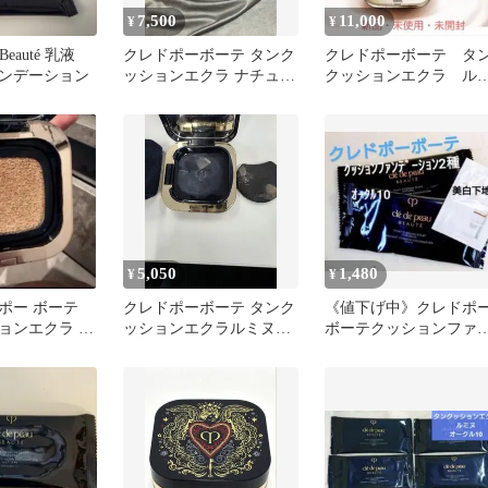
7,500
11,000
¥
¥
au Beauté 乳液
クレドポーボーテ タンク
クレドポーボーテ タ
ンデーション
ッションエクラ ナチュレ
クッションエクラ ル
ル ピンクオークル10 ケ
ヌ オークル00・ケー
ース付
5,050
1,480
¥
¥
ポー ボーテ
クレドポーボーテ タンク
《値下げ中》クレドポ
ョンエクラ ル
ッションエクラルミヌオ
ボーテクッションファ
ル10
ークル10
デ2種オークル10ヴォワ
ールルミヌ