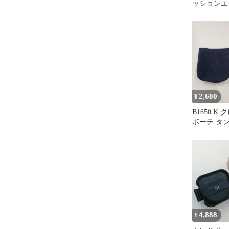
ッションエ
オークル10
2,600
¥
B1650 K
ボーテ タ
クラ ルミヌ
15g【赤字
4,888
¥