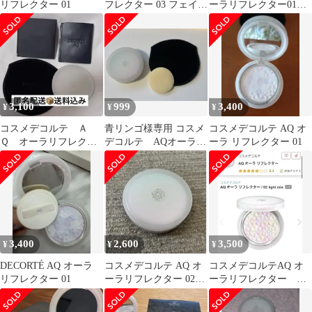
リフレクター 01
フレクター 03 フェイス
ーラリフレクター01
パウダー
（フェイスパウダ
ー） 新品
3,100
999
3,400
¥
¥
¥
コスメデコルテ Ａ
青リンゴ様専用 コスメ
コスメデコルテ AQ オ
Ｑ オーラリフレクタ
デコルテ AQオーラリ
ーラ リフレクター 01
ー 02 light mix
フレクター01
3,400
2,600
3,500
¥
¥
¥
DECORTÉ AQ オーラ
コスメデコルテ AQ オ
コスメデコルテAQ オ
リフレクター 01
ーラリフレクター 02
ーラリフレクター
light mix
02 light mix