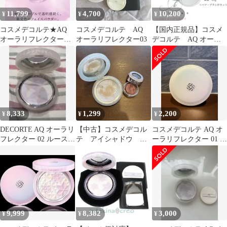
11,799
4,700
10,200
¥
¥
¥
コスメデコルテ★AQ
コスメデコルテ AQ
【国内正規品】コスメ
オーラリフレクター
オーラリフレクター03
デコルテ AQ オーラ
04 限定ブラシ付き
リフレクター ケース
付き 01 crystal
lavender フェイスパウ
ダー ※ケース・パフ付
セット【店頭同様の国
内正規品】プレゼント
女性 誕生日 妻 母 彼女
8,333
1,299
2,200
¥
¥
¥
DECORTE AQ オーラリ
【中古】コスメデコル
コスメデコルテ AQ オ
フレクター 02 ルースパ
テ アイシャドウ フ
ーラリフレクター 01 フ
ウダーとフェイスブラ
ェイスパウダー 2点セ
ェイスパウダー 10g
シ
ット
9,999
8,382
3,000
¥
¥
¥