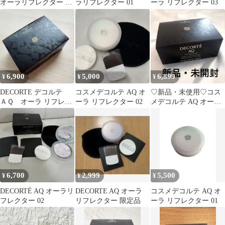
オーラリフレクター 04
ラリフレクター 01
ーラ リフレクター 03
twilight bloom限定色
6,900
5,000
6,899
¥
¥
¥
DECORTE デコルテ
コスメデコルテ AQ オ
♡新品・未使用♡コス
ＡＱ オーラ リフレク
ーラ リフレクター 02
メデコルテ AQ オーラ
ター03 新品未使用
リフレクター01 フェイ
スパウダー
6,700
2,999
5,500
¥
¥
¥
DECORTÉ AQ オーラリ
DECORTE AQ オーラ
コスメデコルテ AQ オ
フレクター 02
リフレクター 限定品
ーラ リフレクター 01