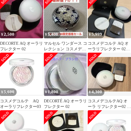
2,500
5,400
5,999
¥
¥
¥
DECORTE AQ オーラリ
マルセル ワンダース コ
コスメデコルテ AQ オ
フレクター 02
レクション コスメデコ
ーラリフレクター 02
ルテ フェイスパウダー
light mix
Ｘ
5,600
1,800
4,300
¥
¥
¥
コスメデコルテ AQ
DECORTÉ AQ オーラリ
コスメデコルテAQ オ
オーラリフレクター03
フレクター 02
ーラ リフレクター02 フ
ェイスパウダー10g