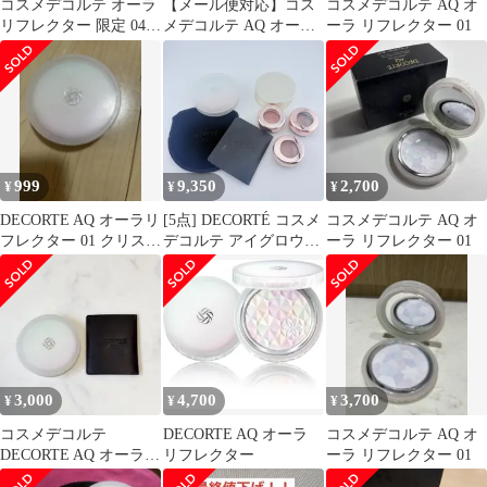
コスメデコルテ オーラ
【メール便対応】コス
コスメデコルテ AQ オ
リフレクター 限定 04
メデコルテ AQ オーラ
ーラ リフレクター 01
TwilightBloom 新品
リフレクター 04
twilight bloom 9g パフ・
ブラシ付き
999
9,350
2,700
¥
¥
¥
DECORTE AQ オーラリ
[5点] DECORTÉ コスメ
コスメデコルテ AQ オ
フレクター 01 クリスタ
デコルテ アイグロウジ
ーラ リフレクター 01
ルラベンダー
ェム 3色 / AQ オーラ
リフレクター 02 フェ
イスパウダー / AQ ブラ
ッシュ フェイスカラ
ー
3,000
4,700
3,700
¥
¥
¥
コスメデコルテ
DECORTE AQ オーラ
コスメデコルテ AQ オ
DECORTE AQ オーラリ
リフレクター
ーラ リフレクター 01
フレクター 01