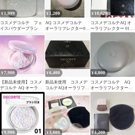
1,999
1,200
10,620
¥
¥
¥
コスメデコルテ フェ
AQ コスメデコルテ
コスメデコルテAQ オ
イスパウダーブラシ
オーラリフレクター04
ーラリフレクター 01 1
限定色
個、フェイスブラシ１
本
7,900
6,400
4,000
¥
¥
¥
【新品未使用】コスメ
新品未使用 コスメデ
コスメデコルテ AQ
デコルテ AQ オーラリ
コルテAQオーラリフレ
オーラリフレクター
フレクター 本体 04 限
クター03
02
定色
9,900
3,000
1,200
¥
¥
¥