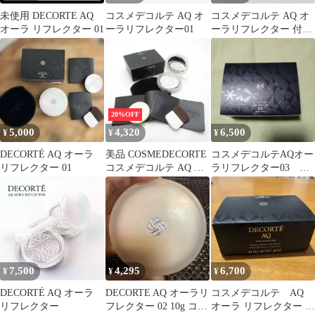
未使用 DECORTE AQ
コスメデコルテ AQ オ
コスメデコルテ AQ オ
オーラ リフレクター 01
ーラリフレクター01
ーラリフレクター 付属
ブラシ&ケース、本体
ケースセット
20%OFF
5,000
4,320
6,500
¥
¥
¥
DECORTÉ AQ オーラ
美品 COSMEDECORTE
コスメデコルテAQオー
リフレクター 01
コスメデコルテ AQ オ
ラリフレクター03 フ
ーラ リフレクター フェ
ェイスパウダー
イスパウダー 10g 03 残
量多 BN5626D2
7,500
4,295
6,700
¥
¥
¥
DECORTÉ AQ オーラ
DECORTE AQ オーラリ
コスメデコルテ AQ
リフレクター
フレクター 02 10g コス
オーラ リフレクター 03