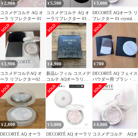
2,980
5,500
3,000
¥
¥
¥
コスメデコルテ AQ オ
コスメデコルテ AQ オ
DECORTÉ AQオーラ リ
ーラ リフレクター 01
ーラリフレクター 03
フレクター 01 crystal
sakurabeige
lavender
3,900
4,900
700
¥
¥
¥
コスメデコルテAQ オ
新品レフィル コスメデ
DECORTÉ AQ フェイス
ーラ リフレクター02 フ
コルテ AQオーラリフ
パウダー用 ブラシ・パ
ェイスパウダー10g
レクター 02 light mix
フセット
2,800
3,000
4,800
¥
¥
¥
DECORTÉ AQ オーラ
DECORTÉ AQ オーラリ
コスメデコルテ AQオ