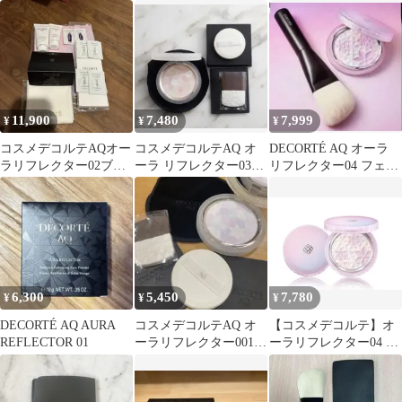
メデコルテ
sakura beige
11,900
7,480
7,999
¥
¥
¥
コスメデコルテAQオー
コスメデコルテAQ オ
DECORTÉ AQ オーラ
ラリフレクター02ブラ
ーラ リフレクター03
リフレクター04 フェイ
シ付き
sakura beige 新品
スブラシ付 限定色
6,300
5,450
7,780
¥
¥
¥
DECORTÉ AQ AURA
コスメデコルテAQ オ
【コスメデコルテ】オ
REFLECTOR 01
ーラリフレクター001
ーラリフレクター04 ※
新品同様 おすすめ
限定品
美白 サラサラ