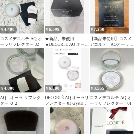
4,400
6,599
7,250
¥
¥
¥
コスメデコルテ AQ オ
★新品、未使用
【新品未使用】コスメ
ーラリフレクター 02
★DECORTE AQ オーラ
デコルテ AQオーラリ
リフレクター 03
フレクター 02 レフィル
4,800
6,500
3,555
¥
¥
¥
AQ オーラ リフレク
DECORTÉ AQ オーラリ
コスメデコルテ AQ オ
ター ０２
フレクター 01 crystal
ーラリフレクター 01
lavender