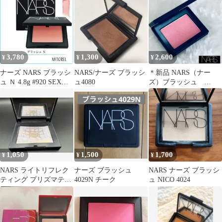
3,780
1,300
2,600
¥
¥
¥
ナーズ NARS ブラッシ
NARS/ナーズ ブラッシ
＊新品 NARS（ナー
ュ Ｎ 4.8g #920 SEX
ュ4080
ズ）ブラッシュ
APPEAL【80g】
4013N BLUSH 2.5ｇ
日本製
1,050
1,500
1,700
¥
¥
¥
NARS ライトリフレク
ナーズ ブラッシュ
NARS ナーズ ブラッシ
ティング プリズマティ
4029N チーク
ュ NICO 4024
ックパウダー 03878 本
体のみ