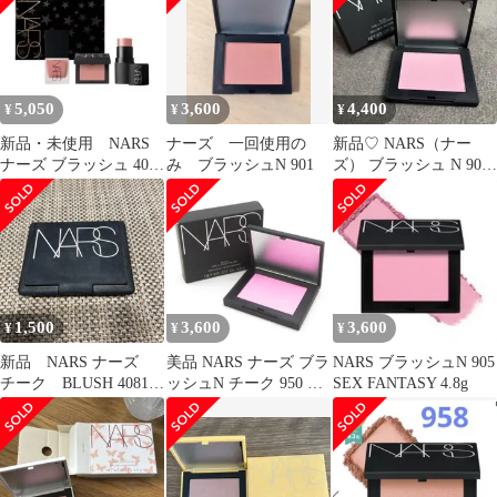
5,050
3,600
4,400
¥
¥
¥
新品・未使用 NARS
ナーズ 一回使用の
新品♡ NARS（ナー
ナーズ ブラッシュ 4081
み ブラッシュN 901
ズ） ブラッシュ N 905
BEHAVE チークセット
SEX APPEAL
1,500
3,600
3,600
¥
¥
¥
新品 NARS ナーズ
美品 NARS ナーズ ブラ
NARS ブラッシュN 905
チーク BLUSH 4081
ッシュN チーク 950 残
SEX FANTASY 4.8g
4.8g
量多 BO12215S