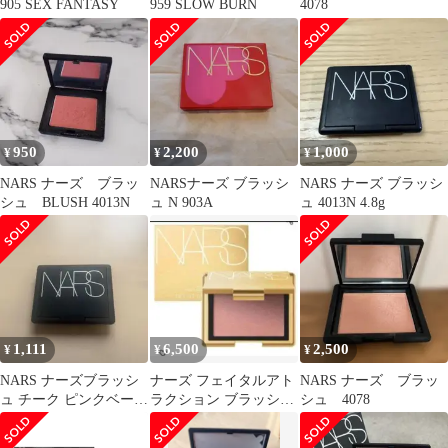
905 SEX FANTASY
959 SLOW BURN
4078
950
2,200
1,000
¥
¥
¥
NARS ナーズ ブラッ
NARSナーズ ブラッシ
NARS ナーズ ブラッシ
シュ BLUSH 4013N
ュ N 903A
ュ 4013N 4.8g
1,111
6,500
2,500
¥
¥
¥
NARS ナーズブラッシ
ナーズ フェイタルアト
NARS ナーズ ブラッ
ュ チーク ピンクベージ
ラクション ブラッシュ
シュ 4078
ュ 4016N
03586 SEX APPEAL