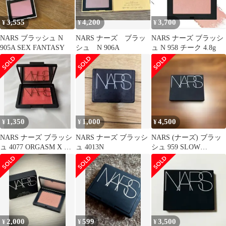
3,555
4,200
3,700
¥
¥
¥
NARS ブラッシュ N
NARS ナーズ ブラッ
NARS ナーズ ブラッシ
905A SEX FANTASY
シュ N 906A
ュ N 958 チーク 4.8g
1,350
1,000
4,500
¥
¥
¥
NARS ナーズ ブラッシ
NARS ナーズ ブラッシ
NARS (ナーズ) ブラッ
ュ 4077 ORGASM X チ
ュ 4013N
シュ 959 SLOW
ーク
BURN マットアイボ
リー
2,000
599
3,500
¥
¥
¥