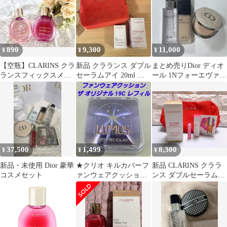
890
9,300
11,000
¥
¥
¥
【空瓶】CLARINS クラ
新品 クラランス ダブル
まとめ売りDior ディオ
ランスフィックスメイ
セーラムアイ 20ml フ
ール 1Nフォーエヴァー
クアップ N
ィックスメイクアップ
ベースメイクセット
15ml
37,500
1,499
8,300
¥
¥
¥
新品・未使用 Dior 豪華
★クリオ キルカバーフ
新品 CLARINS クララ
コスメセット
ァンウェアクッション
ンス ダブルセーラム
ザ オリジナル 19C レフ
ADC 30ml
ィル