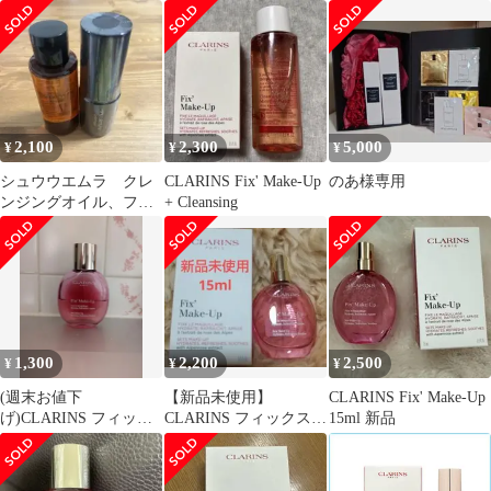
2,100
2,300
5,000
¥
¥
¥
シュウウエムラ クレ
CLARINS Fix' Make-Up
のあ様専用
ンジングオイル、フィ
+ Cleansing
ックスミスト
1,300
2,200
2,500
¥
¥
¥
(週末お値下
【新品未使用】
CLARINS Fix' Make-Up
げ)CLARINS フィック
CLARINS フィックス
15ml 新品
ス メイクアップ N
メイクアップ N 15ml
50ml