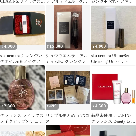
CLARINS/フィックスメ
ラ アルティム8∞ クレ
ジング➕下地・ファン
イクアップN
ンジングオイルn フィ
デおまけつき
ックスミスト
4,800
15,000
4,800
¥
¥
¥
shu uemura クレンジン
シュウウエムラ アル
shu uemura Ultime8∞
グオイルn＆メイクアッ
ティム8∞ クレンジング
Cleansing Oil セット
プフィックスミスト♡
オイルベストセラーキ
ット
2,800
499
4,500
¥
¥
¥
クラランス フィックス
サンプルまとめ デパコ
新品未使用 CLARINS
メイクアップN チェリ
ス
クラランス Beauty to go
ーブロッサム
キット 限定品