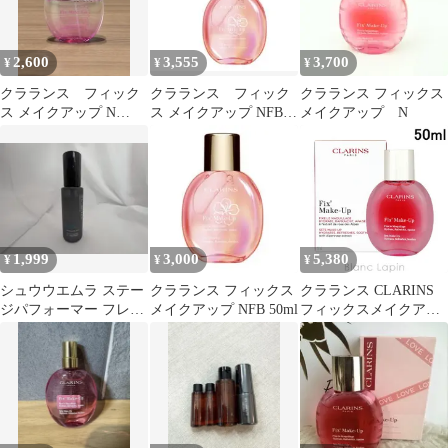
2,600
3,555
3,700
¥
¥
¥
クラランス フィック
クラランス フィック
クラランス フィックス
ス メイクアップ N
ス メイクアップ NFB50
メイクアップ N
Su21 50ml
ｍL
1,999
3,000
5,380
¥
¥
¥
シュウウエムラ ステー
クラランス フィックス
クラランス CLARINS
ジパフォーマー フレッ
メイクアップ NFB 50ml
フィックスメイクアッ
シュトップコート
プN 50ml [233753]
100mL 廃盤