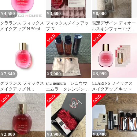
4,580
3,600
8,000
¥
¥
¥
クラランス フィックス
フィックスメイクアッ
限定デザイン ディオー
メイクアップ N 50ml
プ N
ルスキンフォーエヴァ
ーグロウクッション メ
イクアップミスト
7,340
3,000
3,999
¥
¥
¥
クラランス フィックス
shu uemura シュウウ
CLARINS フィックス
メイクアップ N
エムラ クレンジング
メイクアップ キット
50ml【並行輸入品】
セット②
pms a047b1a7
2,800
3,900
3,400
¥
¥
¥