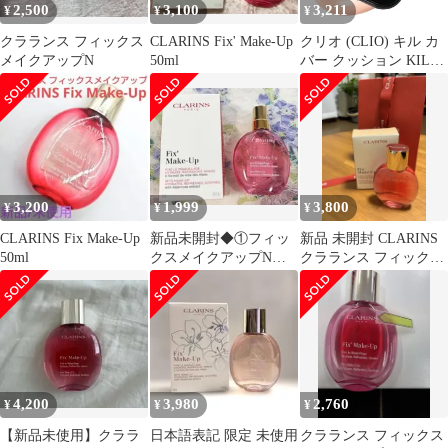
2,500
3,100
3,211
¥
¥
¥
クラランス フィックス
CLARINS Fix' Make-Up
クリオ (CLIO) キル カ
メイクアップN
50ml
バー クッション KILL
COVER CUSHION 本体
18g キルカバークッシ
ョンファンデ
(FOUNWEAR
CUSHION 21C
LINGERIE, 1個)
3,200
1,999
3,800
¥
¥
¥
CLARINS Fix Make-Up
新品未開封◆①フィッ
新品 未開封 CLARINS
50ml
クスメイクアップN
クラランス フィックス
15ml✕１点◆ネコポス
メイクアップ N 50ml
4,200
3,980
2,760
¥
¥
¥
【新品未使用】クララ
日本語表記 限定 未使用
クラランス フィックス