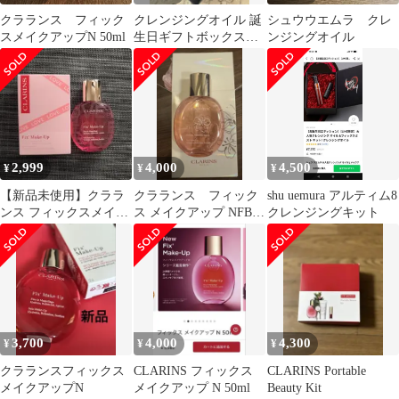
クラランス フィック
クレンジングオイル 誕
シュウウエムラ クレ
スメイクアップN 50ml
生日ギフトボックス入
ンジングオイル
り
2,999
4,000
4,500
¥
¥
¥
【新品未使用】クララ
クラランス フィック
shu uemura アルティム8
ンス フィックスメイク
ス メイクアップ NFB
クレンジングキット
アップN 50ml
50mL サクラ
3,700
4,000
4,300
¥
¥
¥
クラランスフィックス
CLARINS フィックス
CLARINS Portable
メイクアップN
メイクアップ N 50ml
Beauty Kit