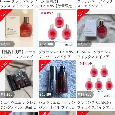
Clarins クラランス フィ
【未使用品】
クラランス フィック
ックス メイクアップ N
CLARINS【数量限定】
ス メイクアップ N
50mL
フィックス メイクアッ
50ml
プ NFB 50mL
3,000
12,300
3,750
¥
¥
¥
【新品未使用】クララ
クラランス CLARINS
CLARINS クラランス
ンス フィックスメイク
フィックスメイクアッ
フィックスメイクアッ
アップ N 50ml
プ N 3個セット
プ N 50ml
50mL×3【ネコポス】
4,200
1,480
19,980
¥
¥
¥
シュウウエムラ クレン
シュウウエムラ クレン
クラランス CLARINS
ジングオイルn 50ml×3
ジングオイル フィック
フィックスメイクアッ
本セット➕フィックス
スミスト(化粧水)
プ N 5個セット