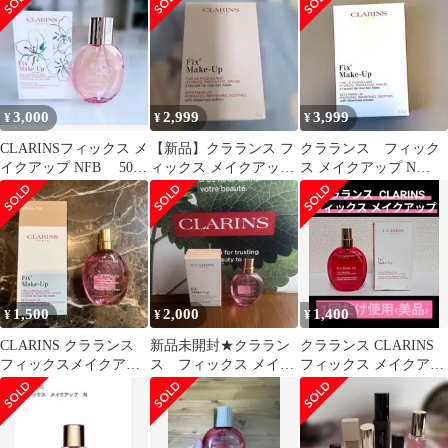
ミスト
50mL×5【ネコポス】
3,000
2,999
3,999
¥
¥
¥
CLARINSフィックス メ
【新品】クラランス フ
クラランス フィック
イクアップ NFB 50ml
ィックス メイクアップ
ス メイクアップ N
1回わずかに使用
アフターメイクアップ
50mL 新品、未使用
ローション
1,500
2,000
1,400
¥
¥
¥
CLARINS クラランス
新品未開封★クララン
クラランス CLARINS
フィックスメイクアッ
ス フィックス メイク
フィックス メイクアッ
プN
アップ N 15mL
プ N 15mL