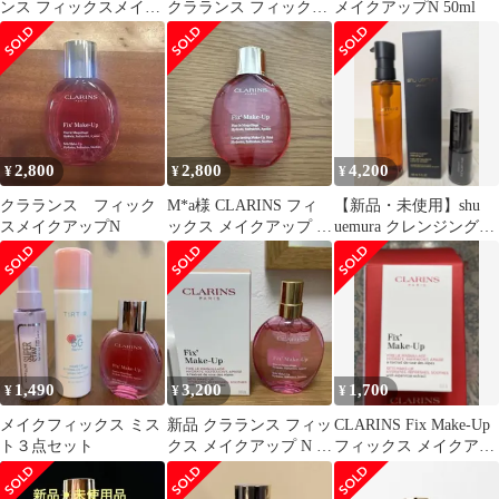
ンス フィックスメイク
クラランス フィックス
メイクアップN 50ml
アップ N
メイクアップ NFB
50mL
2,800
2,800
4,200
¥
¥
¥
クラランス フィック
M*a様 CLARINS フィ
【新品・未使用】shu
スメイクアップN
ックス メイクアップ N
uemura クレンジングオ
50ml
イル・フィックスミス
ト
1,490
3,200
1,700
¥
¥
¥
メイクフィックス ミス
新品 クラランス フィッ
CLARINS Fix Make-Up
ト３点セット
クス メイクアップ N ア
フィックス メイクアッ
フターメイクアップロ
プ N 15ml
ーション