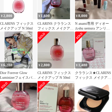
2,800
1,600
8,000
¥
¥
¥
CLARINS フィックス
CLARINS クラランス
N anami専用 ディオー
メイクアップ N 50ml
フィックス メイクアッ
ルshu uemura アンリミ
プ N 50mL
テッド メイクアップ
6,288
2,800
1,480
¥
¥
¥
Dior Forever Glow
CLARINS フィックス
クラランス★CLARINS
Luminizerフェイスパウ
メイクアップ N 50ml
フィックス メイクアッ
ダー新品未使用
プ N 15ml