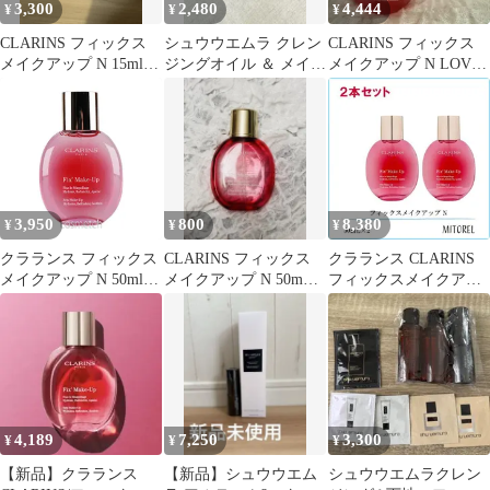
3,300
2,480
4,444
¥
¥
¥
CLARINS フィックス
シュウウエムラ クレン
CLARINS フィックス
メイクアップ N 15ml
ジングオイル ＆ メイク
メイクアップ N LOVE
フランス製
アップフィックス
edition 美品
3,950
800
8,380
¥
¥
¥
クラランス フィックス
CLARINS フィックス
クラランス CLARINS
メイクアップ N 50ml
メイクアップ N 50mL
フィックスメイクアッ
（化粧水）
瓶のみ
プ N 2個セット
50mL×2【ネコポス】
4,189
7,250
3,300
¥
¥
¥
【新品】クラランス
【新品】シュウウエム
シュウウエムラクレン