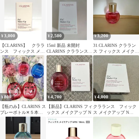
3,000
2,500
3,200
¥
¥
¥
【CLARINS】 クララ
15ml 新品 未開封
31.CLARINS クララン
ンス フィックス メイ
CLARINS クラランス
ス フィックス メイクア
クアップ N 15ml 新
フィックスメイクアッ
ップ N 50ml 箱付き
品未使用 (P)
プ N
800
4,700
4,000
¥
¥
¥
【瓶のみ】CLARINS ス
【新品】CLARINS フィ
クラランス フィック
プレーボトル✕５本◆
ックス メイクアップ N
ス メイクアップ N
メルカリ寄付
50mL 新品、未使用