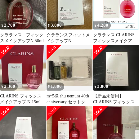
2,700
3,000
4,280
¥
¥
¥
クラランス フィック
クラランスフィットメ
クラランス CLARINS
スメイクアップN 50ml
イクアップN
フィックスメイクアッ
プ N 50mL 【ネコポ
ス】
2,300
1,800
3,800
¥
¥
¥
CLARINS フィックス
m*5様 shu uemura 40th
【新品未使用】
メイクアップ N 15ml
anniversary セットクレ
CLARINS フィックス
ンジ
メイクアップ N 50ml