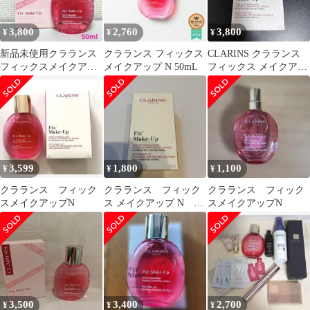
3,800
2,760
3,800
¥
¥
¥
新品未使用クラランス
クラランス フィックス
CLARINS クラランス
フィックスメイクアッ
メイクアップ N 50mL
フィックス メイクアッ
プ N LOVEエディショ
プN化粧水50ml 新品未
ン 50ml
開封
3,599
1,800
1,100
¥
¥
¥
クラランス フィック
クラランス フィック
クラランス フィック
スメイクアップN
ス メイクアップ N
スメイクアップN
15mL トライアルサイ
ズ 未使用
3,500
3,400
2,700
¥
¥
¥