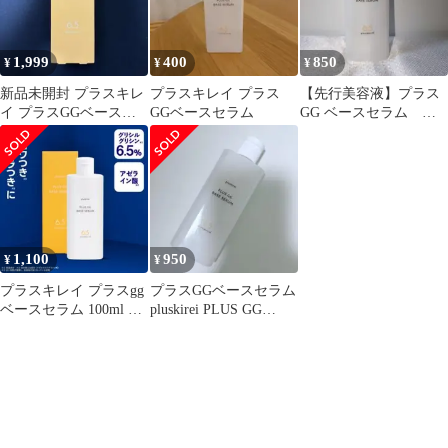
1,999
400
850
¥
¥
¥
新品未開封 プラスキレ
プラスキレイ プラス
【先行美容液】プラス
イ プラスGGベースセ
GGベースセラム
GG ベースセラム
ラム 100mlw
100ml テカリ ザラつ
き 肌トラブル
1,100
950
¥
¥
プラスキレイ プラスgg
プラスGGベースセラム
ベースセラム 100ml グ
pluskirei PLUS GG
リシルグリシン6.5%
BASE SERUM