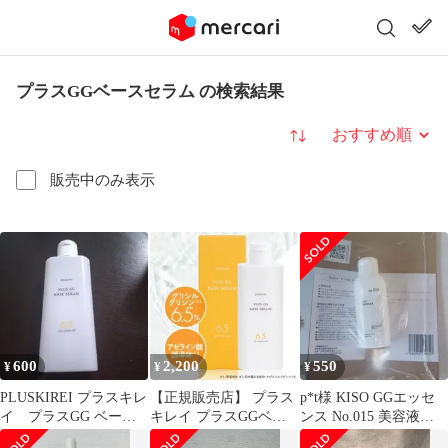
プラスGGベースセラム の検索結果
並び替え
販売中のみ表示
600
2,200
550
¥
¥
¥
PLUSKIREI プラスキレ
【正規販売店】 プラス
p*t様 KISO GGエッセ
イ プラスGG ベース
キレイ プラスGGベー
ンス No.015 美容液
セラム 美容液
スセラム 100mL 新品未
60ml