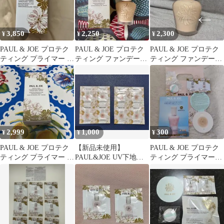
3,850
2,250
2,300
¥
¥
¥
PAUL & JOE プロテク
PAUL & JOE プロテク
PAUL & JOE プロテク
ティング プライマー 01
ティング ファンデーシ
ティング ファンデーシ
おまけ付き
ョン プライマー N
ョン プライマー 01
2,999
1,000
300
¥
¥
¥
PAUL & JOE プロテク
【新品未使用】
PAUL & JOE プロテク
ティング プライマー 01
PAUL&JOE UV下地サ
ティング プライマー＆
2度使用
ンプル 02番 12個セット
フェイスパウダー サン
プル