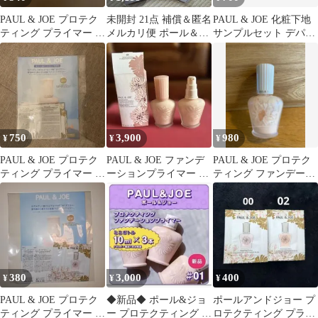
PAUL & JOE プロテク
未開封 21点 補償＆匿名
PAUL & JOE 化粧下地
ティング プライマー 01
メルカリ便 ポール＆ジ
サンプルセット デパコ
サンプル
ョー ♡ サンプル セッ
ス
ト
750
3,900
980
¥
¥
¥
PAUL & JOE プロテク
PAUL & JOE ファンデ
PAUL & JOE プロテク
ティング プライマー サ
ーションプライマー 2
ティング ファンデーシ
ンプル
種セット 化粧下地
ョン プライマー01
380
3,000
400
¥
¥
¥
PAUL & JOE プロテク
◆新品◆ ポール&ジョ
ポールアンドジョー プ
ティング プライマー N
ー プロテクティング フ
ロテクティング プライ