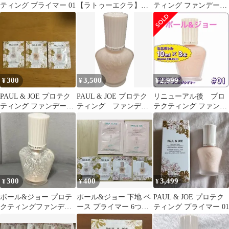
ティング プライマー 01
【ラトゥーエクラ】
ティング ファンデーシ
【プロテクティング】
ョン プライマー 01
ミニ2本セット
300
3,500
2,999
¥
¥
¥
PAUL & JOE プロテク
PAUL & JOE プロテク
リニューアル後 プロ
ティング ファンデーシ
ティング ファンデー
テクティング ファンデ
ョン プライマー サンプ
ション プライマー
ーション プライマー
ル
01
01 ミニ3本セット
30ml分
300
400
3,499
¥
¥
¥
ポール&ジョー プロテ
ポール&ジョー 下地 ベ
PAUL & JOE プロテク
クティングファンデー
ース プライマー 6つセ
ティング プライマー 01
ションプライマー 01 空
ット
瓶