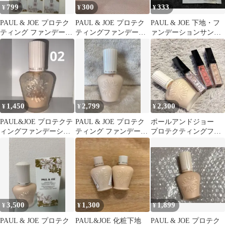
799
300
333
¥
¥
¥
PAUL & JOE プロテク
PAUL & JOE プロテク
PAUL & JOE 下地・フ
ティング ファンデーシ
ティングファンデーシ
ァンデーションサンプ
ョン プライマー 00 9包
ョンプライマー 00 サン
ルセット♪
プル
1,450
2,799
2,300
¥
¥
¥
PAUL&JOE プロテクテ
PAUL & JOE プロテク
ポールアンドジョー
ィングファンデーショ
ティング ファンデーシ
プロテクティングファ
ン プライマー02
ョン プライマー 01
ンデーションプライマ
ー リップセット
3,500
1,300
1,899
¥
¥
¥
PAUL & JOE プロテク
PAUL&JOE 化粧下地
PAUL & JOE プロテク