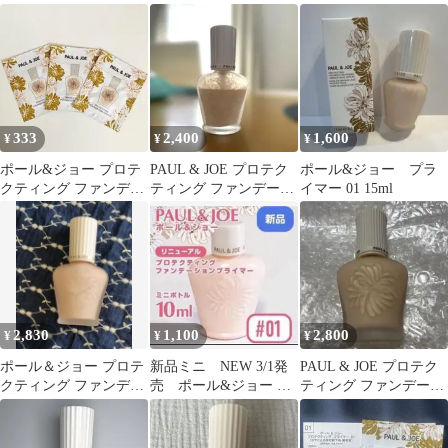
ョン プライマー 01
ション プライマー
マー 01 ハーフサイズ
30ml # 01 SPF50+
PA++++ 美容液 日焼け
止め 化粧下地
PAUL&JOE リニューア
ル
333
2,400
1,600
¥
¥
¥
ポール&ジョー プロテ
PAUL & JOE プロテク
ポール&ジョー プラ
クティング ファンデー
ティング ファンデーシ
イマー 01 15ml
ション プライマー
ョン プライマー 01
02×3包
2,830
1,100
2,800
¥
¥
¥
ポール＆ジョー プロテ
新品ミニ NEW 3/1発
PAUL & JOE プロテク
クティング ファンデー
売 ポール&ジョー プ
ティング ファンデーシ
ションプライマー(01)
ロテクティング プライ
ョン プライマー 01
マー 01