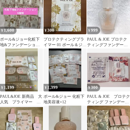
1,600
300
999
¥
¥
¥
ポール&ジョー化粧下
プロテクティングプラ
PAUL & JOE プロテク
地&ファンデーション
イマー 01 ポール＆ジョ
ティングファンデーシ
20包
ー 下地 日焼け止め サ
ョンプライマー S 01
ンプル
1,199
1,399
300
¥
¥
¥
PAUL&JOE 新商品 大
ポール&ジョー 化粧下
PAUL & JOE プロテク
人気 プライマー フ
地美容液×12
ティング ファンデーシ
ァンデ サンプル 7個
ョン プライマー 01
セット