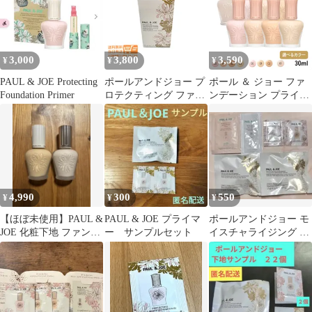
3,000
3,800
3,590
¥
¥
¥
PAUL & JOE Protecting
ポールアンドジョー プ
ポール ＆ ジョー ファ
Foundation Primer
ロテクティング ファン
ンデーション プライマ
デーション プライマー
ー 30ml モイスチュア
02 化粧下地 30ml
ライジング SPF15 PA+
PAUL&JOE 送料無料
/ プロテクティング
SPF50＋ PA++++ / ラト
ゥーエクラ SPF20
PA++ #00 #01 #02 #03
4,990
300
550
¥
¥
¥
【ほぼ未使用】PAUL &
PAUL & JOE プライマ
ポールアンドジョー モ
JOE 化粧下地 ファンデ
ー サンプルセット
イスチャライジング フ
ーション ラトゥーエク
ァンデーション プライ
ラ
マー その他