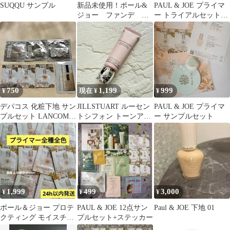
SUQQU サンプル
新品未使用！ポール&
PAUL & JOE プライマ
ジョー ファンデ 下
ー トライアルセット
地 セット
化粧下地 ポール&ジ
ョー
750
1,199
999
¥
現在 ¥
¥
デパコス 化粧下地 サン
JILLSTUART ルーセン
PAUL & JOE プライマ
プルセット LANCOME
トシフォン トーンアッ
ー サンプルセット
PAUL&JOE
ププライマー 01 残量多
1,999
499
3,000
¥
¥
¥
ポール＆ジョー プロテ
PAUL & JOE 12点サン
Paul & JOE 下地 01
クティング モイスチャ
プルセット+ステッカー
ライジングプライマー