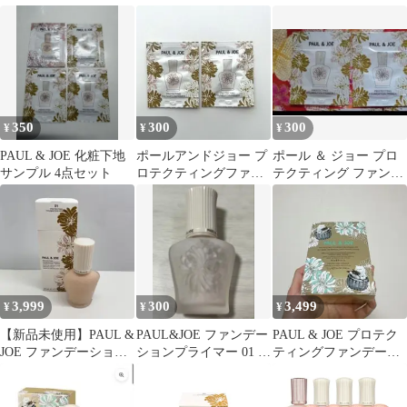
00 サンプル
ァンデーション プライ
マー 00 02 サンプル
マー01
350
300
300
¥
¥
¥
PAUL & JOE 化粧下地
ポールアンドジョー プ
ポール ＆ ジョー プロ
サンプル 4点セット
ロテクティングファン
テクティング ファンデ
デーションプライマー
ーション プライマー 01
01 サンプル
3,999
300
3,499
¥
¥
¥
【新品未使用】PAUL &
PAUL&JOE ファンデー
PAUL & JOE プロテク
JOE ファンデーション
ションプライマー 01 空
ティングファンデーシ
プライマー 01
き瓶
ョンプライマーキット
00