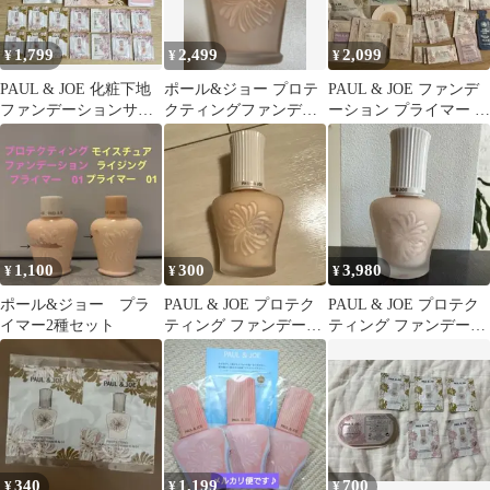
1,799
2,499
2,099
¥
¥
¥
PAUL & JOE 化粧下地
ポール&ジョー プロテ
PAUL & JOE ファンデ
ファンデーションサン
クティングファンデー
ーション プライマー ボ
プルセット プライマ
ションプライマー 化粧
ディミルク 美容液
ー
下地 残半分以上
1,100
300
3,980
¥
¥
¥
ポール&ジョー プラ
PAUL & JOE プロテク
PAUL & JOE プロテク
イマー2種セット
ティング ファンデーシ
ティング ファンデーシ
ョン プライマー 空瓶
ョン プライマー 01
340
1,199
700
¥
¥
¥