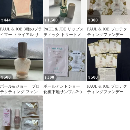
444
1,500
300
¥
¥
¥
PAUL & JOE 3種のプラ
PAUL & JOE リップス
PAUL & JOE プロテク
イマー トライアル サン
ティック トリートメン
ティングファンデーシ
プルセット
ト 猫型
ョンプライマー 01
500
300
500
¥
¥
¥
ポール&ジョー プロ
ポールアンドジョー
PAUL & JOE プロテク
テクティング ファンデ
化粧下地サンプル2つセ
ティングファンデーシ
ーション プライマー
ット
ョンプライマー 01 サン
プル