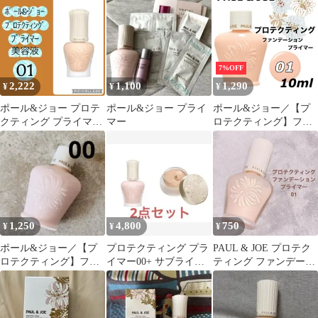
焼け止め
サンプル3点
7%OFF
2,222
1,100
1,290
¥
¥
¥
ポール&ジョー プロテ
ポール&ジョー プライ
ポール&ジョー／【プ
クティング プライマー
マー
ロテクティング】ファ
01 化粧下地
ンデーション プライマ
ー 01 ドラジェ 10ml
ミニサイズ 化粧下
地 美容液 ポールア
ンドジョー
1,250
4,800
750
¥
¥
¥
ポール&ジョー／【プ
プロテクティング プラ
PAUL & JOE プロテク
ロテクティング】ファ
イマー00+ サブライム
ティング ファンデーシ
ンデーションプライマ
クリームファンデーシ
ョン プライマー 01
ー00 ミニ 下地
ョン 101