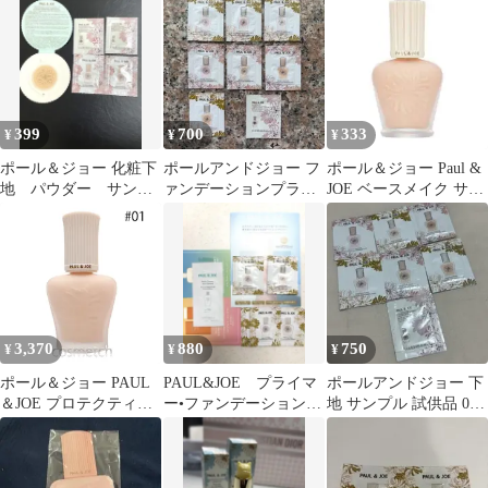
ラトゥーエクラ
399
700
333
¥
¥
¥
ポール＆ジョー 化粧下
ポールアンドジョー フ
ポール＆ジョー Paul &
地 パウダー サンプ
ァンデーションプライ
JOE ベースメイク サン
ル 5点セット
マー サンプルセット
プル
3,370
880
750
¥
¥
¥
ポール＆ジョー PAUL
PAUL&JOE プライマ
ポールアンドジョー 下
＆JOE プロテクティン
ー•ファンデーション•
地 サンプル 試供品 01
グ ファンデーション プ
日焼け止め サンプル
02 03 セット
ライマー 30ml #01 （化
10包セット
粧下地）