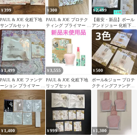
399
300
2,499
¥
¥
¥
PAUL & JOE 化粧下地
PAUL & JOE プロテク
【最安・新品】ポール
サンプルセット
ティング プライマー 00
アンドジョー 化粧下地
サンプル 日焼け止め
サンプル ２２個 デパ
コス ファンデ
1,499
3,555
500
¥
¥
¥
PAUL & JOE ファンデ
PAUL & JOE 化粧下地
ポール&ジョー プロテ
ーション プライマー サ
リップセット
クティングファンデー
ンプルセット
ションプライマー N 00
01 02
1,400
999
1,300
¥
¥
¥