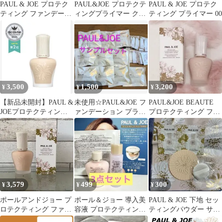
PAUL & JOE プロテク
PAUL&JOE プロテクテ
PAUL & JOE プロテク
ティング ファンデーシ
ィングプライマー クッ
ティング プライマー 00
ョン プライマー 02
ションファンデセット
3,500
1,500
3,200
¥
¥
¥
【新品未開封】PAUL &
未使用☆PAUL&JOE フ
PAUL&JOE BEAUTE
JOEプロテクティング
ァンデーション プライ
プロテクティング ファ
ファンデーションプラ
マー サンプルセット合
ンデーションプライマ
イマー01
計27袋
ー01
3,579
499
300
¥
¥
¥
ポールアンドジョー プ
ポール＆ジョー 導入美
PAUL & JOE 下地 セッ
ロテクティング ファン
容液 プロテクティング
ティングパウダー サン
デーション 01 下地 日
ヴェール コンパクト他
プルセット