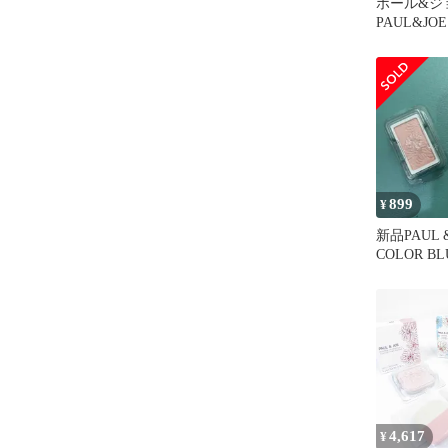
ポール&
PAUL&JO
カラーコン
トパウダー
899
¥
新品PAUL &
COLOR BL
ィル
4,617
¥