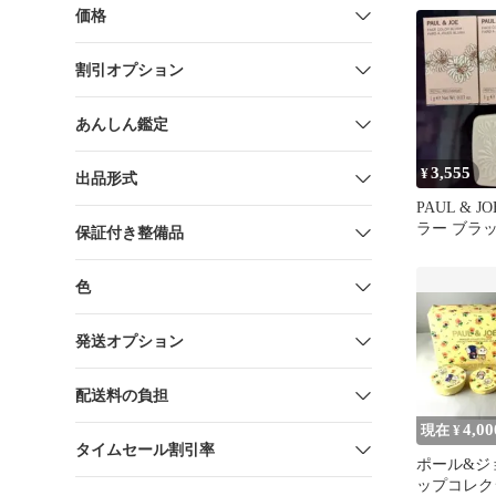
価格
割引オプション
あんしん鑑定
3,555
¥
出品形式
PAUL & 
ラー ブラ
保証付き整備品
イト セッ
色
発送オプション
配送料の負担
4,00
現在 ¥
タイムセール割引率
ポール&ジ
ップコレクシ