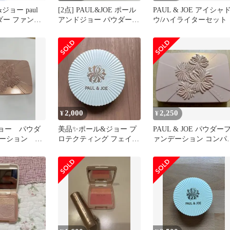
&ジョー paul
[2点] PAUL&JOE ポール
PAUL & JOE アイシャ
ウダー ファンデ
アンドジョー パウダー
ウ/ハイライターセット
ェール 100 コ
ファンデーション コンパ
レフィル ブラ
クト 01 / リップスティッ
05 セット 未使
ク ケース CS 089
01
2,000
2,250
¥
¥
ョー パウダ
美品✨ポール&ジョー プ
PAUL & JOE パウダー
ーション コ
ロテクティング フェイス
ァンデーション コンパ
1
パウダー コンパクト 02
ト 01