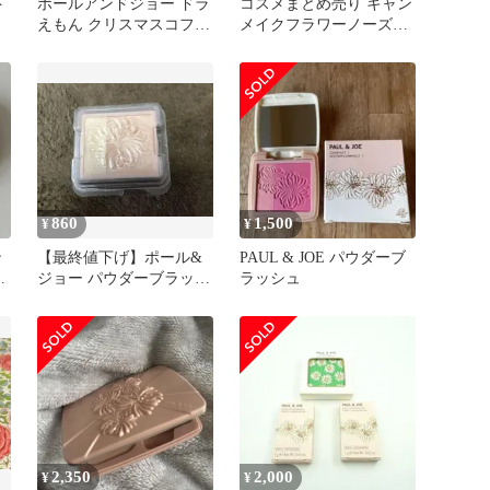
ト
ポールアンドジョー ドラ
コスメまとめ売り キャン
えもん クリスマスコフレ
メイクフラワーノーズゲ
フェイスパウダー チーク
ランCOVERMARK等
860
1,500
¥
¥
ン
【最終値下げ】ポール&
PAUL & JOE パウダーブ
ッ
ジョー パウダーブラッシ
ラッシュ
ュ01 ハイライト
2,350
2,000
¥
¥