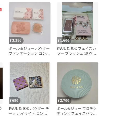
3,380
1,600
¥
¥
ポール＆ジョー パウダー
PAUL & JOE フェイスカ
ファンデーション コンパ
ラー ブラッシュ 10 ヴィ
クト 01 ＆ レフィル 103
ンテージショーガール
690
2,700
¥
¥
ク
PAUL & JOE パウダー チ
ポール&ジョー プロテク
ーク ハイライト コンパ
ティングフェイスパウダ