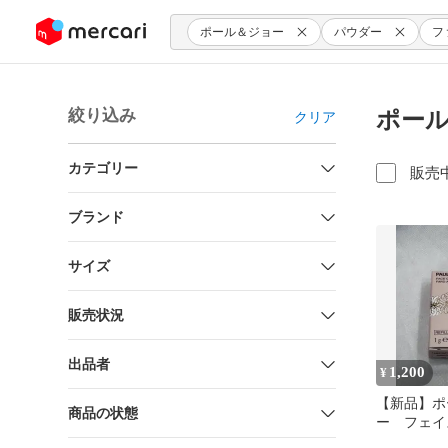
ンツにスキップ
ポール＆ジョー
パウダー
フ
絞り込み
ポール
クリア
カテゴリー
販売
ブランド
サイズ
販売状況
出品者
1,200
¥
【新品】ポ
商品の状態
ー フェイ
ッシュ 04