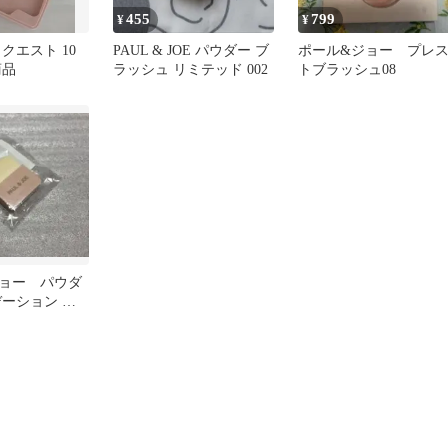
455
799
¥
¥
クエスト 10
PAUL & JOE パウダー ブ
ポール&ジョー プレ
商品
ラッシュ リミテッド 002
トブラッシュ08
ョー パウダ
デーション ブ
ブラシ