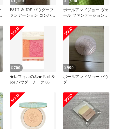
1,150
1,900
¥
¥
ク
PAUL & JOE パウダーフ
ポールアンドジョー ヴェ
ダ
ァンデーション コンパク
ール ファンデーション N
ト 01
＜レフィル＞ 100
700
999
¥
¥
チ
★レフィルのみ★ Paul &
ポールアンドジョー パウ
Joe パウダーチーク 08
ダー