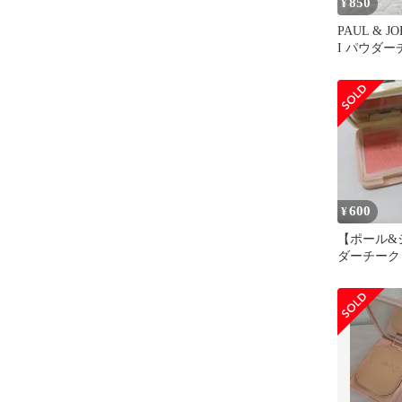
850
¥
PAUL & 
I パウダー
600
¥
【ポール&
ダーチーク