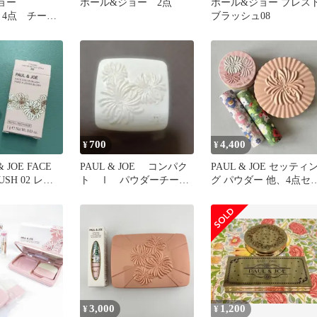
ジョー
ポール&ジョー 2点
ポール&ジョー プレス
E 4点 チーク
ブラッシュ08
パクトプレス
700
4,400
¥
¥
 JOE FACE
PAUL & JOE コンパク
PAUL & JOE セッティ
USH 02 レフ
ト Ⅰ パウダーチーク
グ パウダー 他、4点セ
株式会社テクノラボ
ト
3,000
1,200
¥
¥