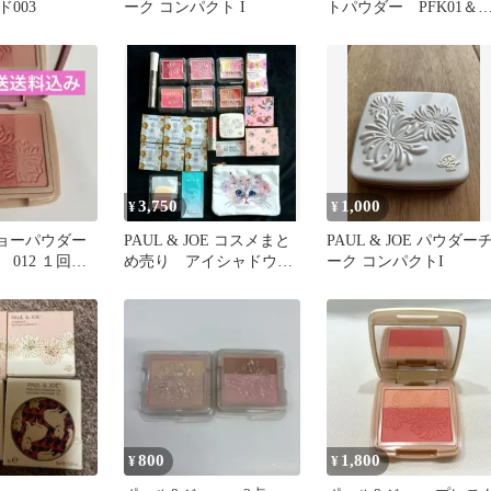
003
ーク コンパクト I
トパウダー PFK01＆
ース、クリームチーク
ラー05
3,750
1,000
¥
¥
ョーパウダー
PAUL & JOE コスメまと
PAUL & JOE パウダー
012 １回使
め売り アイシャドウ
ーク コンパクトI
売りケース
リップ ポーチ ケース
送
800
1,800
¥
¥