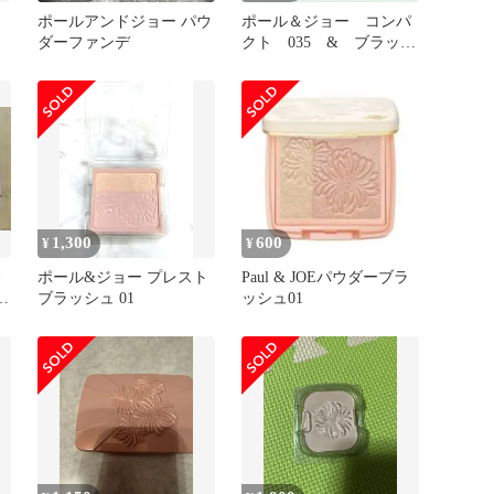
ド
ポールアンドジョー パウ
ポール＆ジョー コンパ
ダーファンデ
クト 035 & ブラッシ
ュ 05 & ブラッシ
ュ 06
1,300
600
¥
¥
フ
ポール&ジョー プレスト
Paul & JOEパウダーブラ
ク
ブラッシュ 01
ッシュ01