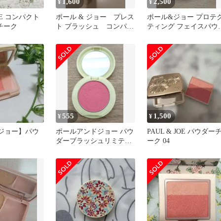
1,600
2,500
¥
¥
JOE コンパクト
ポール & ジョー プレス
ポール&ジョー プロテ
チーク
ト ブラッシュ コンパク
ティング フェイスパウ
ト 04 チークブラシセッ
ー 001 おまけ付き
ト
555
1,500
¥
¥
ジョー】パウ
ポールアンドジョー パウ
PAUL & JOE パウダー
ダーブラッシュリミテッ
ーク 04
ド002