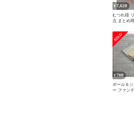
7,620
¥
むつれ様 リ
点 まとめ
700
¥
ポール＆ジ
ー ファン
ラッシュ 