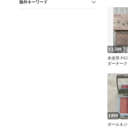
除外キーワード
ドラえもん
PAUL&JOE
3,500
¥
未使用 PAU
ダーチーク
コンパクト
800
¥
ポール＆ジ