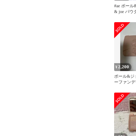
#ae ポール
& joe パ
ーション ヴ
ンパクト 
シ リップ 
用 945967 k
2,200
¥
ポール&ジ
ーファンデ
ンパクト 0