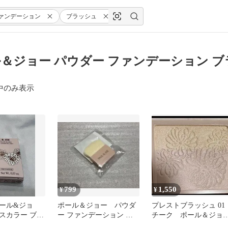
ァンデーション
ブラッシュ
＆ジョー パウダー ファンデーション ブ
中のみ表示
799
1,550
¥
¥
ール&ジョ
ポール＆ジョー パウダ
プレストブラッシュ 01
スカラー ブラ
ー ファンデーション ブ
チーク ポール＆ジョ
 レフィル
ラッシュ ブラシ
ー ポールアンドジョ