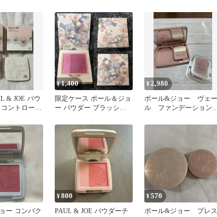
コラボ
品 レフィル
1,400
2,980
¥
¥
L & JOE パウ
限定ケース ポール＆ジョ
ポール&ジョー ヴェ
 コントロール
ー パウダー ブラッシュ
ル ファンデーション
01デパコス
03 チークカラー
103レフィル ケース
ブラシのセット
800
570
¥
¥
ョー コンパク
PAUL & JOE パウダーチ
ポール&ジョー プレ