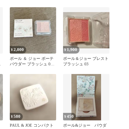
クト 2種セット
ーコンパクト01
2,000
1,900
¥
¥
ー
ポール ＆ ジョー ボーテ
ポール＆ジョー プレスト
パウダー ブラッシュ 02
ブラッシュ 03
ルベル
580
450
¥
¥
ス
PAUL & JOE コンパクト
ポール&ジョー パウダ