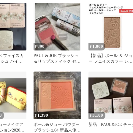
ー ら
890
1,000
¥
¥
JOE フェイスカ
PAUL & JOE ブラッシュ
【新品】ポール ＆ ジョ
ッシュ ハイラ
＆リップスティック セッ
ー フェイスカラー シェ
ト
ト
ーディング 01 レフィル
0
1,399
3,100
¥
¥
ョーメイクア
ポール&ジョー パウダー
新品 PAUL&JOE チー
ョン2020☆
ブラッシュ04 新品未使用