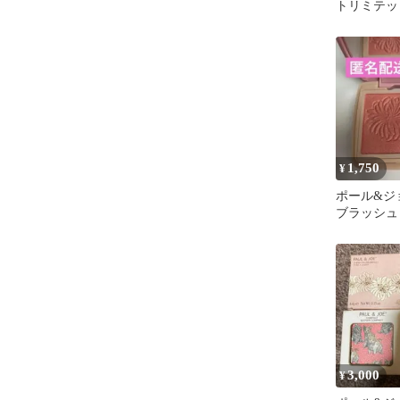
トリミテッド
1,750
¥
ポール&ジ
ブラッシュ 
用中古 別
付 匿名配
3,000
¥