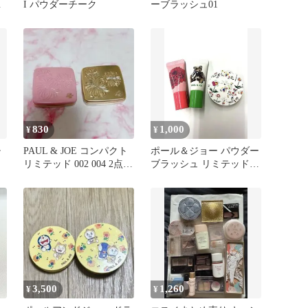
ケ
I パウダーチーク
ーブラッシュ01
カ
830
1,000
¥
¥
チ
PAUL & JOE コンパクト
ポール＆ジョー パウダー
リミテッド 002 004 2点セ
ブラッシュ リミテッド
ット
001 チーク 他
3,500
1,260
¥
¥