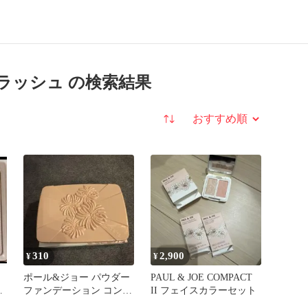
ラッシュ の検索結果
並び替え
310
2,900
¥
¥
ポール&ジョー パウダー
PAUL & JOE COMPACT
ファンデーション コンパ
II フェイスカラーセット
クト 01