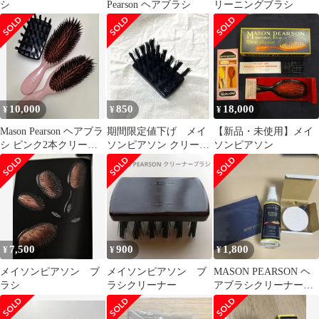
シ
Pearson ヘアブラシ
リーニングブラシ
10,000
850
18,000
¥
¥
¥
Mason Pearson ヘアブラ
期間限定値下げ メイ
【新品・未使用】メイ
シ ピンク2本クリーニ
ソンピアソン クリーニ
ソンピアソン
ングブラシ
ングブラシ
7,500
900
1,800
¥
¥
¥
メイソンピアソン ブ
メイソンピアソン ブ
MASON PEARSON ヘ
ラシ
ラシクリーナー
アブラシクリーナー、
クロス、オーナメント
セット