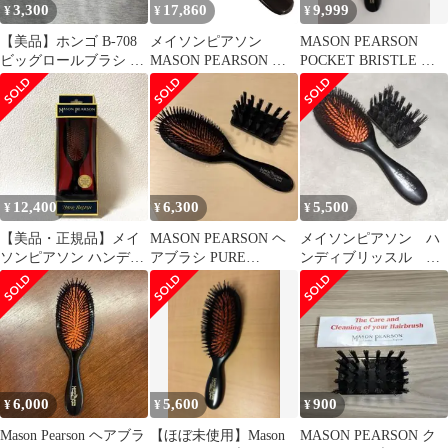
3,300
17,860
9,999
¥
¥
¥
【美品】ホンゴ B-708
メイソンピアソン
MASON PEARSON
ビッグロールブラシ ヘ
MASON PEARSON ヘ
POCKET BRISTLE ヘ
アブラシ HONGO
アブラシ POCKET
アブラシ 櫛
BRISTLE [ポケットブ
リッスル] B4【英国】
12,400
6,300
5,500
¥
¥
¥
【美品・正規品】メイ
MASON PEARSON ヘ
メイソンピアソン ハ
ソンピアソン ハンディ
アブラシ PURE
ンディブリッスル ダ
ブリッスル 猪毛100%
BRISTLE
ーク・ルビー送料無料
ヘアブラシ
6,000
5,600
900
¥
¥
¥
Mason Pearson ヘアブラ
【ほぼ未使用】Mason
MASON PEARSON ク