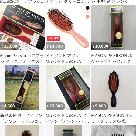
PEARSONヘアブラシポ
アブラシ クリーニング
シ 中型 黒/オレンジ
ケット ナイロン＆ブリ
ブラシ付き
ッスル
4%OFF
23,800
14,730
18,000
¥
¥
¥
Mason Pearson ヘアブラ
メイソンピアソン
MASON PEARSON ポ
シ ジュニアミックス
MASON PEARSON ヘ
ケットブリッスル ダー
くし ピンク
アブラシ POCKET
クルビー ヘアブラシ
BRISTLE & NYLON
[ポケットブリッスル＆
ナイロン] BN4【英国ブ
ランド】
4,600
23,500
9,800
¥
¥
¥
新品未使用 メイソン
MASON PEARSON メ
MASON PEASON ポケ
ピアソン テイルコー
イソンピアソン ヘアブ
ットブリッスル ②
ム 定価4950円
ラシ