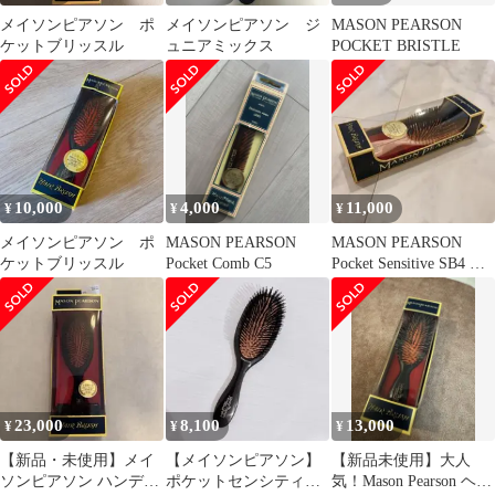
メイソンピアソン ポ
メイソンピアソン ジ
MASON PEARSON
ケットブリッスル
ュニアミックス
POCKET BRISTLE
10,000
4,000
11,000
¥
¥
¥
メイソンピアソン ポ
MASON PEARSON
MASON PEARSON
ケットブリッスル
Pocket Comb C5
Pocket Sensitive SB4 ピ
ンク
23,000
8,100
13,000
¥
¥
¥
【新品・未使用】メイ
【メイソンピアソン】
【新品未使用】大人
ソンピアソン ハンディ
ポケットセンシティブ
気！Mason Pearson ヘア