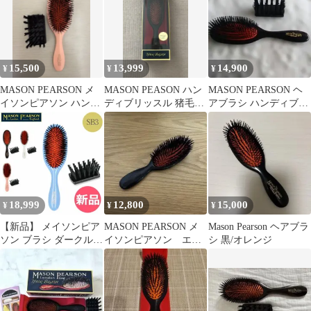
15,500
13,999
14,900
¥
¥
¥
MASON PEARSON メ
MASON PEASON ハン
MASON PEARSON ヘ
イソンピアソン ハンデ
ディブリッスル 猪毛
アブラシ ハンディブリ
ィブリッスル ピンク
100% 田中みな実さん
ッスルB3 ダークルビー
18,999
12,800
15,000
¥
¥
¥
【新品】 メイソンピア
MASON PEARSON メ
Mason Pearson ヘアブラ
ソン ブラシ ダークルビ
イソンピアソン エク
シ 黒/オレンジ
ー 高品質 耐久性 くし
ストラ ポケットブリ
センシティブブリッス
ッスル
ル 猪毛ブラシ SB3
Mason Pearson Dark
Ruby Plastic Backed