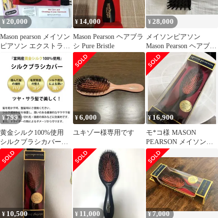
Hairbrushes Sensit [MPR-
80]
20,000
14,000
28,000
¥
¥
¥
Mason pearson メイソン
Mason Pearson ヘアブラ
メイソンピアソン
ピアソン エクストラス
シ Pure Bristle
Mason Pearson ヘアブラ
モールブリッスル
シ 猪毛
799
6,000
16,900
¥
¥
¥
黄金シルク100%使用
ユキゾー様専用です
モ*コ様 MASON
シルクブラシカバー
PEARSON メイソンピ
セリシン
アソン ハンディミック
ス
10,500
11,000
7,000
¥
¥
¥