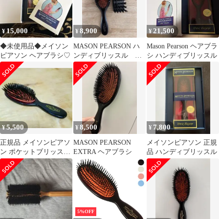
15,000
8,900
21,500
¥
¥
¥
◆未使用品◆メイソン
MASON PEARSON ハ
Mason Pearson ヘアブラ
ピアソン ヘアブラシ♡
ンディブリッスル ク
シ ハンディブリッスル
リーニングブラシ付き
5,500
8,500
7,800
¥
¥
¥
正規品 メイソンピアソ
MASON PEARSON
メイソンピアソン 正規
ン ポケットブリッスル
EXTRA ヘアブラシ
品 ハンディブリッスル
ダーク・ルビー
5%OFF