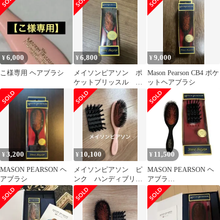
6,000
6,800
9,000
¥
¥
¥
こ様専用 ヘアブラシ
メイソンピアソン ポ
Mason Pearson CB4 ポケ
ケットブリッスル
ットヘアブラシ
MASON PEARSON
3,200
10,100
11,500
¥
¥
¥
MASON PEARSON ヘ
メイソンピアソン ピ
MASON PEARSON ヘ
アブラシ
ンク ハンディブリュ
アブラ
ッセル クリーニング
シ ハン
ブラックミニブラシ
ディブリッスル