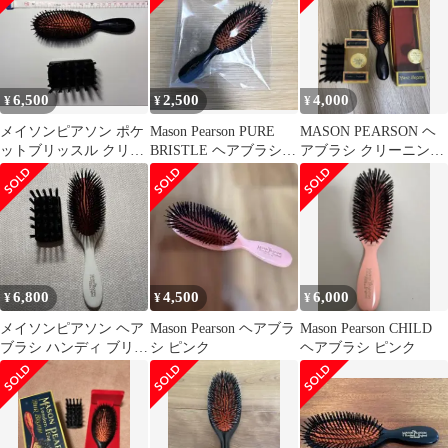
6,500
2,500
4,000
¥
¥
¥
メイソンピアソン ポケ
Mason Pearson PURE
MASON PEARSON ヘ
ットブリッスル クリー
BRISTLE ヘアブラシ
アブラシ クリーニング
ニングブラシ
汚れあり
ブラシ付き
6,800
4,500
6,000
¥
¥
¥
メイソンピアソン ヘア
Mason Pearson ヘアブラ
Mason Pearson CHILD
ブラシ ハンディ ブリッ
シ ピンク
ヘアブラシ ピンク
スル 白