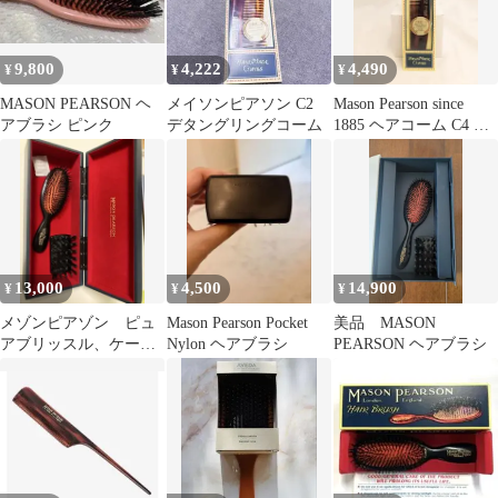
9,800
4,222
4,490
¥
¥
¥
MASON PEARSON ヘ
メイソンピアソン C2
Mason Pearson since
アブラシ ピンク
デタングリングコーム
1885 ヘアコーム C4 新
品未使用
13,000
4,500
14,900
¥
¥
¥
メゾンピアゾン ピュ
Mason Pearson Pocket
美品 MASON
アブリッスル、ケー
Nylon ヘアブラシ
PEARSON ヘアブラシ
ス、クリーニングブラ
シセット