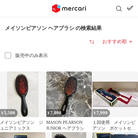
メイソンピアソン ヘアブラシ の検索結果
並び替え
販売中のみ表示
5,500
7,800
7,999
¥
¥
¥
メイソンピアソン ジ
MASON PEARSON
１回使用 メイソンピ
ュニアミックス
JUNIOR ヘアブラシ
アソン ポケットセン
シティブブリッスル