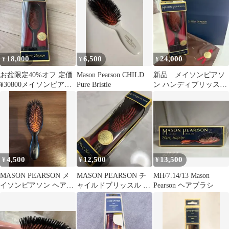
猪毛100%
18,000
6,500
24,000
¥
¥
¥
お盆限定40%オフ 定価
Mason Pearson CHILD
新品 メイソンピアソ
¥30800メイソンピアソ
Pure Bristle
ン ハンディブリッス
ン ハンディブリッス
ル 高級ブラシ
ル
4,500
12,500
13,500
¥
¥
¥
MASON PEARSON メ
MASON PEARSON チ
MH/7.14/13 Mason
イソンピアソン ヘアブ
ャイルドブリッスル ヘ
Pearson ヘアブラシ
ラシ
アブラシ