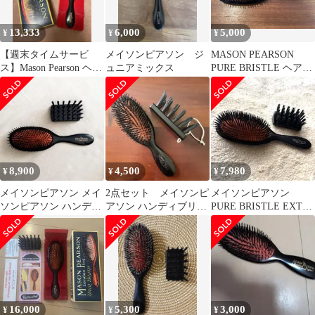
13,333
6,000
5,000
¥
¥
¥
【週末タイムサービ
メイソンピアソン ジ
MASON PEARSON
ス】Mason Pearson ヘア
ュニアミックス
PURE BRISTLE ヘアブ
ブラシ ハンディブリッ
ラシ
スル
8,900
4,500
7,980
¥
¥
¥
メイソンピアソン メイ
2点セット メイソンピ
メイソンピアソン
ソンピアソン ハンディ
アソン ハンディブリッ
PURE BRISTLE EXTR
ブリッスル クリーニン
スル
猪毛100% ヘアブラシ
グブラシセット
16,000
5,300
3,000
¥
¥
¥