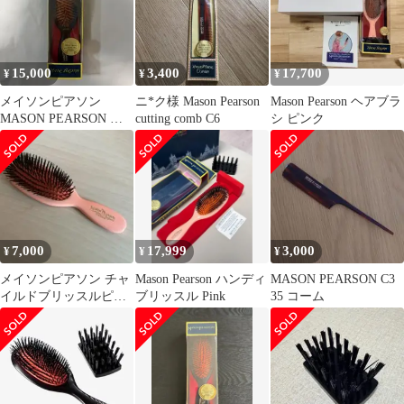
15,000
3,400
17,700
¥
¥
¥
メイソンピアソン
ニ*ク様 Mason Pearson
Mason Pearson ヘアブラ
MASON PEARSON ポ
cutting comb C6
シ ピンク
ケット エクストラブリ
ッスル
7,000
17,999
3,000
¥
¥
¥
メイソンピアソン チャ
Mason Pearson ハンディ
MASON PEARSON C3
イルドブリッスルピン
ブリッスル Pink
35 コーム
ク