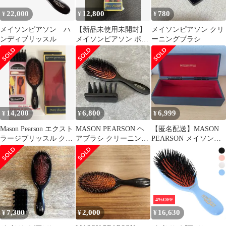
22,000
12,800
780
¥
¥
¥
メイソンピアソン ハ
【新品未使用未開封】
メイソンピアソン クリ
ンディブリッスル
メイソンピアソン ポケ
ーニングブラシ
ットブリッスル 正規輸
入品
14,200
6,800
6,999
¥
¥
¥
Mason Pearson エクスト
MASON PEARSON ヘ
【匿名配送】MASON
ラージブリッスル クリ
アブラシ クリーニング
PEARSON メイソンピ
ーニングブラシ付
ブラシ付き
アソン ヘアブラシ 専用
BOX
4%OFF
7,300
2,000
16,630
¥
¥
¥