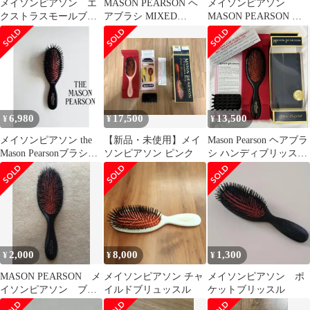
メイソンピアソン エ
MASON PEARSON ヘ
メイソンピアソン
クストラスモールブリ
アブラシ MIXED
MASON PEARSON ヘ
ッスル 猪毛100%
BRISTLE
アブラシ POCKET
SENSITIVE BRISTLE
[ポケット センシティ
ブ ブリッスル]
SB4【英国ブランド】
6,980
17,500
13,500
¥
¥
¥
メイソンピアソン the
【新品・未使用】メイ
Mason Pearson ヘアブラ
Mason Pearsonブラシ
ソンピアソン ピンク
シ ハンディブリッス
EXTRA
ル クリーニングブラ
シ付
2,000
8,000
1,300
¥
¥
¥
MASON PEARSON メ
メイソンピアソン チャ
メイソンピアソン ポ
イソンピアソン ブラ
イルドブリュッスル
ケットブリッスル
シ ヘアブラシ