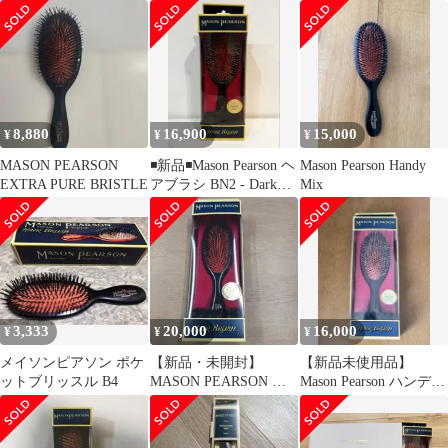
ブリッスル
ブリッスル
ブラシ
8,880
16,900
15,000
¥
¥
¥
MASON PEARSON
◾️新品◾️Mason Pearson ヘ
Mason Pearson Handy
EXTRA PURE BRISTLE
アブラシ BN2 - Dark
Mix
Nylon
3,333
20,000
16,000
¥
¥
¥
メイソンピアソン ポケ
【新品・未開封】
【新品未使用品】
ットブリッスル B4
MASON PEARSON ハ
Mason Pearson ハンディ
ンディブリッスル 正
ミックス ダークルビー
規輸入品