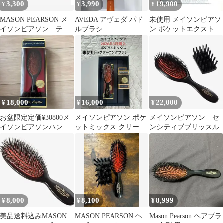
3,300
3,990
19,900
¥
¥
¥
MASON PEARSON メ
AVEDA アヴェダ パド
未使用 メイソンピアソ
イソンピアソン テイ
ルブラシ
ン ポケットエクストラ
ルコーム
ブリッスル ヘアブラシ
ダークルビー
18,000
16,000
22,000
¥
¥
¥
お盆限定定価¥30800メ
メイソンピアソン ポケ
メイソンピアソン セ
イソンピアソンハンデ
ットミックス クリーニ
ンシティブブリッスル
ィブリッスル
ングブラシ
8,000
8,100
8,999
¥
¥
¥
美品送料込みMASON
MASON PEARSON ヘ
Mason Pearson ヘアブラ