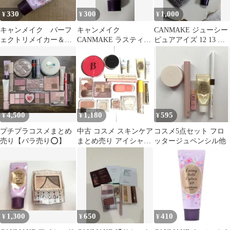
330
300
1,000
¥
¥
¥
キャンメイク パーフ
キャンメイク
CANMAKE ジューシー
ェクトリメイカー＆ラ
CANMAKE ラスティン
ピュアアイズ 12 13 ア
スティングマルチアイ
グマルチアイベース
イベースセット
ベース
WP 01
4,500
1,180
595
¥
¥
¥
プチプラコスメまとめ
中古 コスメ スキンケア
コスメ5点セット フロ
売り【バラ売り⭕️】
まとめ売り アイシャド
ッタージュペンシル他
ウ クッションファンデ
ティント
1,300
650
410
¥
¥
¥