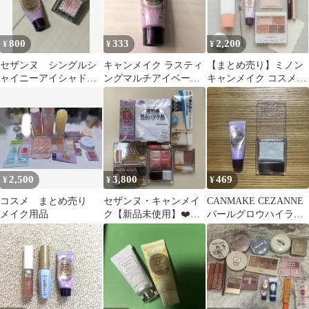
800
333
2,200
¥
¥
¥
セザンヌ シングルシ
キャンメイク ラスティ
【まとめ売り】ミノン
ャイニーアイシャド
ングマルチアイベース
キャンメイク コスメセ
ウ キャンメイク ア
WP01
ット
イベースセット
2,500
3,800
469
¥
¥
¥
コスメ まとめ売り
セザンヌ・キャンメイ
CANMAKE CEZANNE
メイク用品
ク【新品未使用】❤️ア
パールグロウハイライ
イシャドウ・チーク他
ト アイベース セット
❤︎コスメまとめ売り