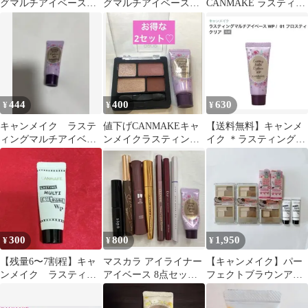
グマルチアイベース
グマルチアイベース
CANMAKE ラスティン
WP 01
WP 02
グマルチアイベース
WP 01
444
400
630
¥
¥
¥
キャンメイク ラステ
値下げCANMAKEキャ
【送料無料】キャンメ
ィングマルチアイベー
ンメイクラスティング
イク ＊ラスティングマ
ス WP 01
マルチアイベースWP01
ルチアイベースWP01フ
アイシャドウ
ロスティクリア
300
800
1,950
¥
¥
¥
【残量6〜7割程】キャ
マスカラ アイライナー
【キャンメイク】パー
ンメイク ラスティン
アイベース 8点セット
フェクトブラウンアイ
グマルチアイベース
コスメまとめ売り
ズ03 +ラスティングマ
WP 01
ルチアイベース