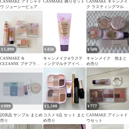
CANMAKE アイシャド
CANMAKE 縛りセット
CANMAKE キャンメイ
ウ ジューシーピュアア
ク ラスティングマルチ
イズ 01 アイベースセッ
アイベース WP 01
ト
1,899
450
500
¥
¥
¥
CANMAKE &
キャンメイク❇️ラステ
キャンメイク 他まと
CEZANNE プチプラ
ィングマルチアイベー
め売り
コスメセット
ス ❇️wp 01❇️送料無料❇️
999
1,500
777
¥
¥
¥
試供品 サンプル まとめ
コスメ 6点 セット まと
CANMAKE アイシャド
売り
め売り
ウセット