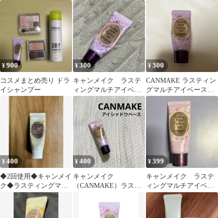
WP 02
アイベースWP 01
ルチアイベースWP
02、ブラシ付き
900
300
300
¥
¥
¥
コスメまとめ売り ドラ
キャンメイク ラステ
CANMAKE ラスティン
イシャンプー
ィングマルチアイベー
グマルチアイベース
ス WP 01
WP 01
400
400
399
¥
¥
¥
◆2回使用◆キャンメイ
キャンメイク
キャンメイク ラステ
ク◆ラスティングマル
（CANMAKE）ラステ
ィングマルチアイベー
チアイベース
ィングマルチアイベー
ス
ス WP