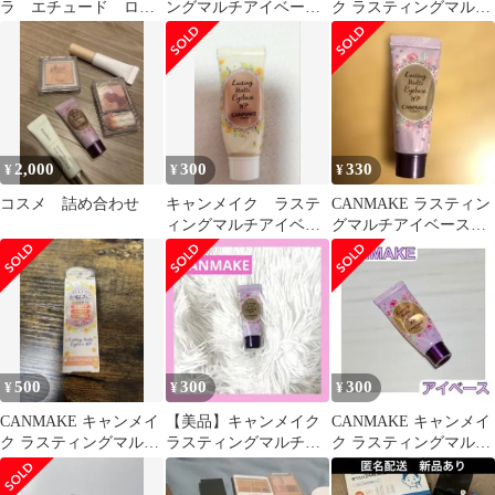
ラ エチュード ロム
ングマルチアイベース
ク ラスティングマルチ
アンド アイベース
wp 02
アイベース WP 01
チーク 眉マスカラ
2,000
300
330
¥
¥
¥
コスメ 詰め合わせ
キャンメイク ラステ
CANMAKE ラスティン
ィングマルチアイベー
グマルチアイベース
スWP 02クリームイエ
WP 01
ロー
500
300
300
¥
¥
¥
CANMAKE キャンメイ
【美品】キャンメイク
CANMAKE キャンメイ
ク ラスティングマルチ
ラスティングマルチア
ク ラスティングマルチ
アイベースWP 02
イベース WP
アイベース WP 01
CANMAKE