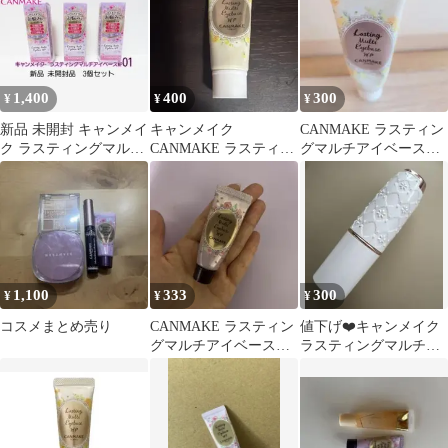
1,400
400
300
¥
¥
¥
新品 未開封 キャンメイ
キャンメイク
CANMAKE ラスティン
ク ラスティングマルチ
CANMAKE ラスティン
グマルチアイベース
アイベースWP01【3個
グマルチアイベース
WP 02
セット】
WP 02
1,100
333
300
¥
¥
¥
コスメまとめ売り
CANMAKE ラスティン
値下げ❤️キャンメイク
グマルチアイベース
ラスティングマルチア
WP 01
イベース 03