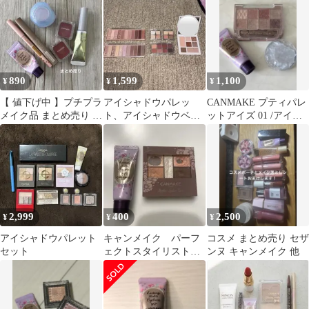
890
1,599
1,100
¥
¥
¥
【 値下げ中 】プチプラ
アイシャドウパレッ
CANMAKE プティパレ
メイク品 まとめ売り セ
ト、アイシャドウベー
ットアイズ 01 /アイベ
ット
ス まとめ売り
ース/むにゅっとハイラ
イター
2,999
400
2,500
¥
¥
¥
アイシャドウパレット
キャンメイク パーフ
コスメ まとめ売り セザ
セット
ェクトスタイリストア
ンヌ キャンメイク 他
イズ＋ラスティングマ
ルチアイベース