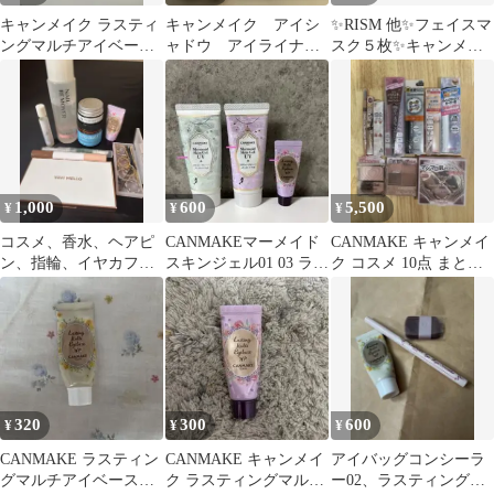
キャンメイク ラスティ
キャンメイク アイシ
✨RISM 他✨フェイスマ
ングマルチアイベース
ャドウ アイライナ
スク５枚✨キャンメイ
WP 02 アイシャドウベ
ー アイブロウ ラス
ク✨ラスティングマル
ース
ティングマルチベース
チアイベース
1,000
600
5,500
¥
¥
¥
コスメ、香水、ヘアピ
CANMAKEマーメイド
CANMAKE キャンメイ
ン、指輪、イヤカフ、
スキンジェル01 03 ラス
ク コスメ 10点 まとめ
ネイルリムーバー、ヘ
ティングマルチアイベ
売り 新品未使用
アワックスⅹ2
ース01
320
300
600
¥
¥
¥
CANMAKE ラスティン
CANMAKE キャンメイ
アイバッグコンシーラ
グマルチアイベース
ク ラスティングマルチ
ー02、ラスティングマ