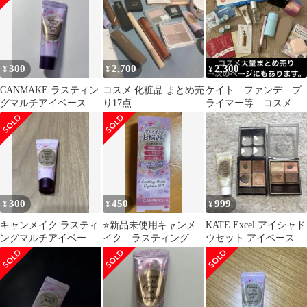
300
2,700
2,300
¥
¥
¥
CANMAKE ラスティン
コスメ 化粧品 まとめ売
ケイト ファンデ プ
グマルチアイベース
り17点
ライマー等 コスメ ま
WP 01
とめ売り おまけ付き
300
450
999
¥
¥
¥
キャンメイク ラスティ
⭐️新品未使用キャンメ
KATE Excel アイシャド
ングマルチアイベース
イク ラスティングマ
ウセット アイベース付
WP 01
ルチアイベースWP01⭐️
き
最終値下げ⭐️