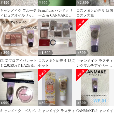
490
400
2,800
¥
¥
¥
キャンメイク フルーテ
Francfranc ハンドクリ
コスメまとめ売り 韓国
ィピュアオイルリップ
ーム & CANMAKE ア
コスメ大量
ポアレスクリアプライ
イベースセット
マー アイベース
300
1,699
300
¥
¥
¥
CLIOプロアイパレット
コスメまとめ売り 13点
キャンメイク ラスティ
ミニ02ROSY HAZE＆
セット
ングマルチアイベース
CANMAKE アイベース
WP01
900
399
300
¥
¥
¥
キャンメイク ペリペ
キャンメイク ラスティ
CANMAKE/キャンメイ