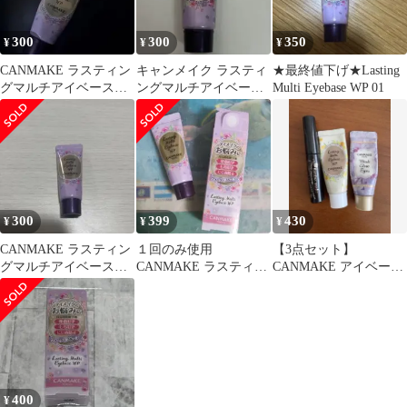
300
300
350
¥
¥
¥
CANMAKE ラスティン
キャンメイク ラスティ
★最終値下げ★Lasting
グマルチアイベース
ングマルチアイベース
Multi Eyebase WP 01
wp01
WP01
300
399
430
¥
¥
¥
CANMAKE ラスティン
１回のみ使用
【3点セット】
グマルチアイベース
CANMAKE ラスティン
CANMAKE アイベー
WP 01
グマルチ アイベース
ス・アイシャドウ、ヒ
WP 01
ロインメイクマスカラ
400
¥