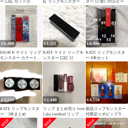
ー 口紅 セット⑦
紅 リップモンスター 12
ター 12 誓いのルビー
誓いのルビー
CANMAKE
6,400
1,111
6,400
¥
¥
¥
D4146 K ケイト リップ
KATE ケイト リップモ
KATE リップモンスタ
モンスター カラートナ
ンスター 口紅 12
ー 8本セット
ー EX-2 鉄色モンスタ
ー 2.6g／ケイト リップ
モンスター 12 誓いのル
ビー 3.0g／ケイト リッ
プモンスター スフレマ
ット EX-2 羊雲のゆり
かご 7.0g 計3点セット
2,555
2,440
4,550
¥
¥
¥
KATE リップモンスタ
リップ まとめ売り fwee
新品リップモンスター
ー 3本まとめ
Laka rom&nd リップモ
付限定☆ボビィブラウ
ンスター KATE
ンリュクスアンコール
アイシャドウパレット