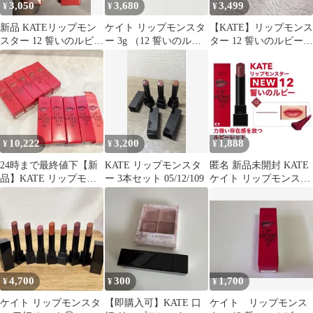
3,050
3,680
3,499
¥
¥
¥
新品 KATEリップモン
ケイト リップモンスタ
【KATE】リップモンス
スター 12 誓いのルビー
ー 3g （12 誓いのルビ
ター 12 誓いのルビー
13 3:00AMの微酔
ー） 2個セット
13 3:00AMの微酔
10,222
3,200
1,888
¥
¥
¥
24時まで最終値下【新
KATE リップモンスタ
匿名 新品未開封 KATE
品】KATE リップモン
ー 3本セット 05/12/109
ケイト リップモンスタ
スター10本まとめ売り
ー 12 誓いのルビー
4,700
300
1,700
¥
¥
¥
ケイト リップモンスタ
【即購入可】KATE 口
ケイト リップモンス