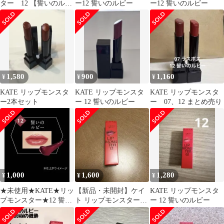
ター 12 【誓いのルビ
ー12 誓いのルビー
ー12 誓いのルビー
ー】
1,580
900
1,160
¥
¥
¥
KATE リップモンスタ
KATE リップモンスタ
KATE リップモンスタ
ー2本セット
ー 12 誓いのルビー
ー 07、12 まとめ売り
1,000
1,600
1,280
¥
¥
¥
★未使用★KATE★リッ
【新品・未開封】ケイ
KATE リップモンスタ
プモンスター★12 誓い
ト リップモンスター
ー 12 誓いのルビー
のルビー
12 誓いのルビー