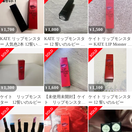
1,700
1,000
1,500
¥
¥
¥
KATE リップモンスタ
KATE リップモンスタ
ケイト リップモンスタ
ー 人気色2本 12誓いの
ー 12 誓いのルビー 口
ー KATE LIP Monster 12
ルビー 133:00AMの微
紅
誓いのルビー
酔
1,300
1,600
1,100
¥
¥
¥
ケイト リップモンス
【未使用未開封】ケイ
ケイト リップモンスタ
ター 12誓いのルビー
ト リップモンスター
ー 12 誓いのルビー
12 誓いのルビー オン
ライン限定色