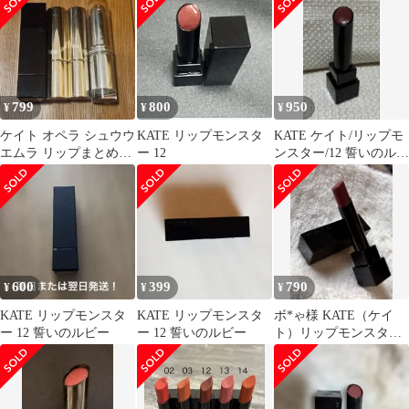
色】
799
800
950
¥
¥
¥
ケイト オペラ シュウウ
KATE リップモンスタ
KATE ケイト/リップモ
エムラ リップまとめ売
ー 12
ンスター/12 誓いのルビ
り
ー
600
399
790
¥
¥
¥
KATE リップモンスタ
KATE リップモンスタ
ボ*ゃ様 KATE（ケイ
ー 12 誓いのルビー
ー 12 誓いのルビー
ト）リップモンスター
12番