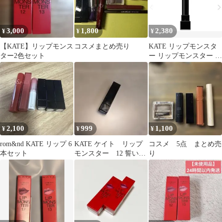
3,000
1,800
2,380
¥
¥
¥
【KATE】リップモンス
コスメまとめ売り
KATE リップモンスタ
ター2色セット
ー リップモンスター /
15 綿雲33000ft
2,100
999
1,100
¥
¥
¥
rom&nd KATE リップ 6
KATE ケイト リップ
コスメ 5点 まとめ売
本セット
モンスター 12 誓いの
り
ルビー 口紅 スティッ
ク