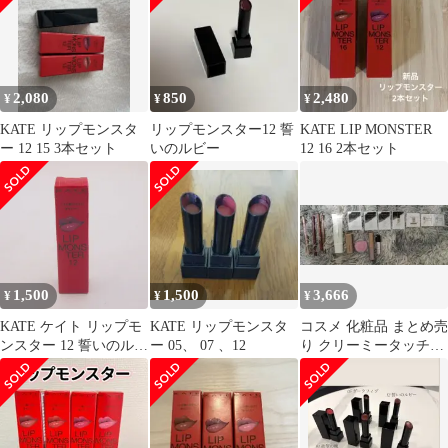
2,080
850
2,480
¥
¥
¥
KATE リップモンスタ
リップモンスター12 誓
KATE LIP MONSTER
ー 12 15 3本セット
いのルビー
12 16 2本セット
1,500
1,500
3,666
¥
¥
¥
KATE ケイト リップモ
KATE リップモンスタ
コスメ 化粧品 まとめ売
ンスター 12 誓いのルビ
ー 05、 07 、12
り クリーミータッチラ
ー
イナー 下地 サンプル