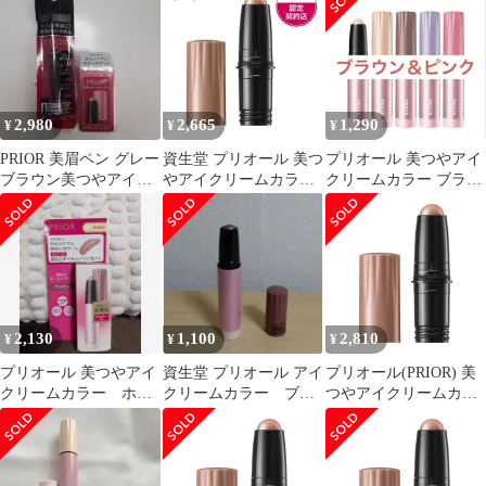
ッジ
2,980
2,665
1,290
¥
¥
¥
PRIOR 美眉ペン グレー
資生堂 プリオール 美つ
プリオール 美つやアイ
ブラウン美つやアイク
やアイクリームカラー
クリームカラー ブラウ
リームカラーカートリ
ブラウン 3g | アイシャ
ンとピンク
ッジピンク
ドウ クリームアイシャ
ドウ くすみカバー 目元
ケア ツヤ感 発色 しっ
とり 密着 40代 50代 60
代 大人のメイク
2,130
1,100
2,810
¥
¥
¥
プリオール 美つやアイ
資生堂 プリオール アイ
プリオール(PRIOR) 美
クリームカラー ホル
クリームカラー ブラ
つやアイクリームカラ
ダー付ブラウン PRIOR
ウン
ー ブラウン (カートリ
ッジ) 3g [ブラウン] [カ
ートリッジ]