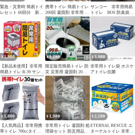
緊急・災害時 簡易トイ
携帯トイレ 簡易トイレ
サンコー 非常用簡易
レセット 60回分 新
200回 凝固剤 非常用 ト
トイレ BOS 防臭袋
品 ポータブルトイレ
イレ 防災グッズ 防臭
45枚セット
災害
災害
1,980
1,280
3,980
¥
¥
¥
【新品未使用】非常用
限定販売簡易トイレ 防
非常用トイレ袋 ホスケ
簡易トイレ R-39 サンコ
災 災害用 凝固剤 20回
アトイレ抗菌
ー アウトドア、キャ
非常用トイレ 災害用ト
ンプ、車中泊、介護
イレ
用 災害時の断水 停
電時 地震 避難生
活 管理番号
TN8273AO
1,800
1,980
2,500
¥
¥
¥
【人気商品】非常用携
非常用トイレ 凝固剤 処
ETERNAL RESCUE エ
帯トイレ 700ccタイプ
理袋セット 防災用品
ターナルトイレ 非常用