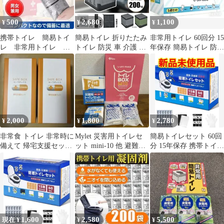
500
2,680
1,100
¥
¥
¥
携帯トイレ 簡易トイ
簡易トイレ 折りたたみ
非常用トイレ 60回分 15
レ 非常用トイレ 携
トイレ 防災 車 介護 非
年保存 簡易トイレ 防災
帯用ミニトイレ 防災
常用 ポータブル 防災セ
グッズ 3個セット
グッズ アウトドア
ット キャンプ アウトド
ア 登山 避難 緊急 仮設
携帯 椅子 野外 便器 車
内 凝固剤 キャンプ用品
抗菌 抗菌検査済み
sg049
2,000
1,800
2,780
¥
¥
¥
非常食 トイレ 非常時に
Mylet 災害用トイレセ
簡易トイレセット 60回
備えて 帰宅支援セット
ット mini-10 他 避難用
分 15年保存 携帯トイレ
防災グッズ
品セット
非常用 簡易トイレ
1,600
2,580
5,500
現在 ¥
¥
¥