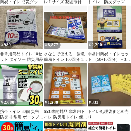
簡易トイレ 防災グッズ
レ Lサイズ 凝固剤付き
トイレ 防災グッズ 耐
災害 断水 車中泊
非常用トイレ 未使用
荷重150kg 凝固剤/汚物
袋付き
980
8,877
2,200
¥
¥
¥
非常用簡易トイレ 10セ
水なしで使える 緊急
非常用簡易トイレセッ
ット ダイソー 防災用品
簡易トイレ 100回分 10
ト （50+10回分）＋30
箱セット 非常用トイレ
回分セット
2,680
1,280
333
¥
¥
¥
携帯トイレ 30個 災害
653:未開封品 非常用ト
トイレ処理袋まとめ売
防災 非常用 ポータブル
イレ 防災用トイレ 便利
り
ミニトイレ 渋滞 緊急時
グッズ 20回セット