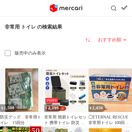
非常用 トイレ の検索結果
並び替え
販売中のみ表示
2%OFF
1,500
2,399
2,450
¥
¥
¥
防災グッズ 非常用ト
非常用 簡易トイレセッ
◯ETERNAL RESCUE
イレ 15回分
ト 携帯トイレ 防災 キ
非常用トイレ 100回分
ャンプ 車中泊 アウトド
防災 断水 停電 新品