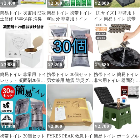
2,400
2,380
2,880
¥
¥
¥
簡易トイレ 災害用 防災
簡易トイレ 携帯トイレ
【Lサイズ】非常用ト
士監修 15年保存 消臭
60回分 非常用トイレ 災
イレ 簡易トイレ 携帯ト
非常用 20回分x 3セット
害用 防災トイレ 15年保
イレ 着替えテント ワン
存
タッチテント 防災用品
防災グッズ 防災セット
ポータブルトイレ 非常
用 登山 車 防災 断水 台
風 洪水 災害 地震 渋滞
震災 避難用 緊急時 凝
3,880
2,200
1,680
¥
¥
¥
固剤 ゴミ箱 汚物処理
男性用 女性用
簡易トイレ 非常用 トイ
携帯トイレ 30個セット
携帯トイレ 簡易トイレ
レセット 凝固剤20個
男女兼用 地震 防災グッ
非常用トイレ 凝固剤 ポ
+おまけ20個 軽量 災害
ズ 簡易 非常用 使い捨
ータブルトイレ 災害用
対策
て
防災グッズ 100回 台風
地震 断水 停電時 トイ
レ処理袋
1,980
2,800
2,780
¥
¥
¥
携帯トイレ 30個セット
PYKES PEAK 救急トイ
簡易トイレ ポータブル