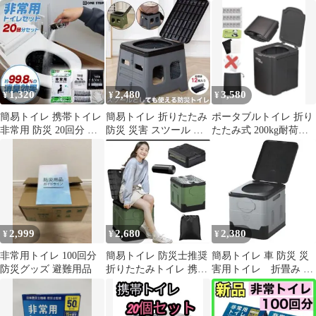
30個セット 災害用
100回
トイレ 100回分未使用
緊急時
1,320
2,480
3,580
¥
¥
¥
簡易トイレ 携帯トイレ
簡易トイレ 折りたたみ
ポータブルトイレ 折り
非常用 防災 20回分 凝
防災 災害 スツール 踏
たたみ式 200kg耐荷
固剤付き 消臭
み台 非常用 携帯トイレ
重 災害、介護、キャ
ンプなど非常用
2,999
2,680
2,380
¥
¥
¥
非常用トイレ 100回分
簡易トイレ 防災士推奨
簡易トイレ 車 防災 災
防災グッズ 避難用品
折りたたみトイレ 携帯
害用トイレ 折畳み 非
トイレ 車用トイレ 蓋付
常用トイレ 非常用
きポータブ