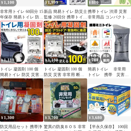
1,100
1,999
880
¥
¥
¥
非常用トイレ 60回分 15
新品 簡易トイレ 防災士
携帯トイレ 渋滞 災害
年保存 簡易トイレ 防災
監修 20回分 携帯トイレ
非常用品 コンパクト 簡
グッズ
非常用トイレ 災害時用
単処理 旅行用 個包装
10個
1,180
1,180
780
¥
¥
¥
トイレ 凝固剤 100 個
トイレ 凝固剤 100 個
簡易トイレ 非常用
簡易トイレ 防災 災害
防災 災害 非常用 断水
トイレ 携帯 災害
非常用 携帯 キャンプ
地震 携帯 キャンプ 渋
防災 渋滞 防災グッ
渋滞
滞
ズ 登山 介護
1,300
3,700
3,680
¥
¥
¥
防災用品セット 携帯浄
驚異の防臭ＢＯＳ 非常
【半永久保存】 100回