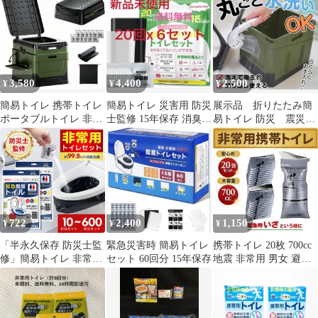
セット
袋
トドア
3,580
4,400
2,500
¥
¥
¥
簡易トイレ 携帯トイレ
簡易トイレ 災害用 防災
展示品 折りたたみ簡
ポータブルトイレ 非常
士監修 15年保存 消臭
易トイレ 防災 震災
用トイレ 耐荷重180kg
非常用 20回分x 6セット
非常用 トイレ キャン
介護
プ アウトドア
722
2,400
1,150
¥
¥
¥
「半永久保存 防災士監
緊急災害時 簡易トイレ
携帯トイレ 20枚 700cc
修」簡易トイレ 非常用
セット 60回分 15年保存
地震 非常用 男女 避難
トイレセット 10回分 防
渋滞時 緊急 キャンプ
災用品 防災グッズ 防災
セット 10回分 非常用簡
易トイレ 防臭袋 アウト