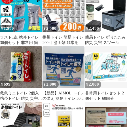
1,980
2,580
2,480
¥
¥
¥
ラスト1点 携帯トイレ
携帯トイレ 簡易トイレ
簡易トイレ 折りたたみ
30個セット 非常用 簡易
200回 凝固剤 非常用 ト
防災 災害 スツール 踏
トイレ 防災グッズ 災害
イレ 防災グッズ 防臭
み台 非常用 携帯トイレ
災害
699
2,000
2,000
¥
¥
¥
救急ミニトイレ 2個入
【新品】AIMOL トイレ
非常用トイレセット 2
携帯トイレ 防災 災害
の備え 簡易トイレ 50回
個セット 60回分
非常用 0803
分×2 防災