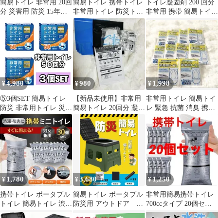
簡易トイレ 非常用 20回
簡易トイレ 携帯トイレ
トイレ凝固剤 200 回分
分 災害用 防災 15年保
非常用トイレ 防災トイ
非常用 携帯 簡易トイレ
存 携帯トイレ 消臭 簡
レ 60回 災害用 15年保
防災 災害 防臭 アウト
易
存
ド
4,980
980
1,998
¥
¥
¥
⑤3個SET 簡易トイレ
【新品未使用】非常用
非常用トイレ 簡易トイ
防災 非常用トイレ 災害
簡易トイレ 20回分 凝固
レ 緊急 抗菌 消臭 携帯
地震 携帯トイレ 防災グ
剤・防臭袋付き 災害用
トイレ 防災グッズ 10回
ッズ
防災対策
分
1,780
3,680
1,250
¥
¥
¥
携帯トイレ ポータブル
簡易トイレ ポータブル
非常用簡易携帯トイレ
トイレ 簡易トイレ 渋滞
防災用 アウトドア 耐
700ccタイプ 20個セッ
災害 防災 非常用 30個
荷重150kg 凝固剤 汚物
ト 災害 防災 アウ