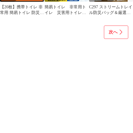
【20枚】携帯トイレ 非
簡易トイレ 非常用ト
C297 ストリームトレイ
常用 簡易トイレ 防災
イレ 災害用トイレ
ル防災バッグ＆厳選防
災害 渋滞 登山 男女兼
セット 20回分 防災
災グッズ10点セット 避
用
用品 15年間保存
難袋
次へ