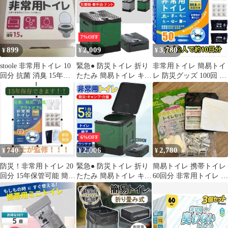
7%OFF
899
2,009
3,780
¥
¥
¥
stoole 非常用トイレ 10
緊急● 防災トイレ 折り
非常用トイレ 簡易トイ
回分 抗菌 消臭 15年保
たたみ 簡易トイレ キャ
レ 防災グッズ 100回 防
存
ンプ 仮設トイレ 無地
災トイレ キャンプ 車中
非常用 車中泊 携帯トイ
泊
レ アウトドア 災害 防
災グッズ 便座 震災 ス
ツール 収納箱.
6%OFF
740
2,006
2,780
¥
¥
¥
防災！非常用トイレ 20
緊急● 防災トイレ 折り
簡易トイレ 携帯トイレ
回分 15年保管可能 簡易
たたみ 簡易トイレ キャ
60回分 非常用トイレ 災
トイレ 防災グッズ 介護
ンプ 仮設トイレ 無地
害用 防災トイレ 15年保
携帯
非常用 車中泊 携帯トイ
存
レ アウトドア 災害 防
災グッズ 便座 震災 ス
ツール 収納箱..