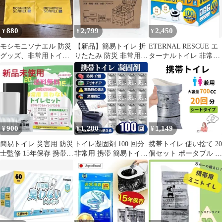
水洗い アウトドア 旅行
椅子 女性用 スリム設計
コンパクト 耐荷重
880
2,799
2,450
¥
¥
¥
150kg ゴミ箱 コンパク
ト
モシモニソナエル 防災
【新品】簡易トイレ 折
ETERNAL RESCUE エ
グッズ、非常用トイレ
りたたみ 防災 非常用
ターナルトイレ 非常用
各2点
180kg 凝固剤・袋付き
トイレ 100回分
900
1,280
1,149
¥
¥
¥
簡易トイレ 災害用 防災
トイレ凝固剤 100 回分
携帯トイレ 使い捨て 20
士監修 15年保存 携帯ト
非常用 携帯 簡易トイレ
個セット ポータブル 非
イレ 消臭 非常用 20回
防災 災害 防臭 アウト
常用 防災 災害 断水 登
分
ド
山 男女兼用 簡易トイレ
ミニトイレ シートタイ
プ 防災グッズ 緊急時
災害時 アウトドア 渋滞