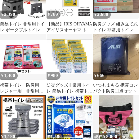
2,390
780
2,688
¥
¥
¥
簡易トイレ 非常用トイ
【新品】IRIS OHYAMA
防災グッズ 組み立て式
レ ポータブルトイレ 簡
アイリスオーヤマ トイ
トイレ 非常用トイレ袋
易 折りたたみ 災害用
レ処理用凝固剤 5回セ
凝固剤 大量まとめ
トイレ 災害用トイレ 防
ット NBTS-5 非常用ト
災 携帯トイレ 女性用
イレ 防災グッズ 簡易ト
便座 大便 介護 踏み台
イレ 災害対策 ＜メール
収納 ボックス 介護用
便＞
椅子 スツール チェア
車 緊急 防災 渋滞 ゴミ
1,400
980
666
¥
¥
¥
箱 ダストボックス 車載
携帯トイレ 防災用
防災グッズ非常用トイ
いつもまもる 携帯コン
レジャー用 非常用
レ 簡易トイレ 携帯トイ
パクト防災11点セット
片手でワンタッチ 女
レ 10回分
性用 10セット
1,180
1,580
8,000
¥
¥
現在 ¥