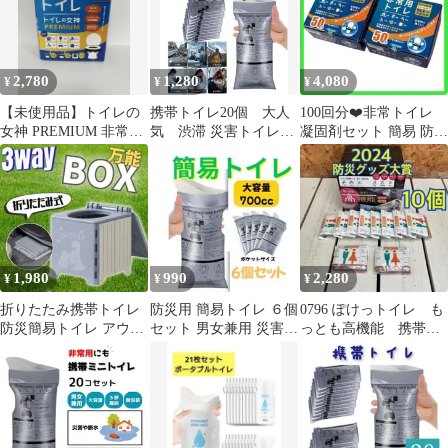
2,780
1,280
4,080
¥
¥
¥
【未使用品】トイレの
携帯トイレ20個 大人
100回分❤️非常トイレ
女神 PREMIUM 非常用
気 渋滞 災害トイレ
凝固剤セット 簡易 防災
トイレ 100回セット
男女兼用簡易トイレ 非
抗菌消臭 介護 アウトド
常用 再入荷
ア避難
1,980
990
2,280
¥
¥
¥
折りたたみ携帯トイレ
防災用 簡易トイレ ６個
0796 ぽけっトイレ も
防災簡易トイレ アウト
セット 男女兼用 災害対
っとも高機能 携帯ト
ドア 車中泊 椅子 コン
策
イレ 超コンパクト
パクト
10個セット