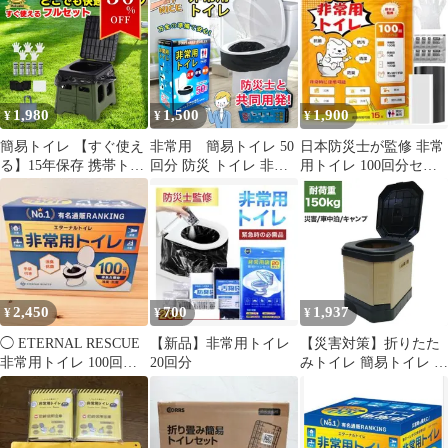
ア
1,980
1,500
1,900
¥
¥
¥
簡易トイレ 【すぐ使え
非常用 簡易トイレ 50
日本防災士が監修 非常
る】15年保存 携帯トイ
回分 防災 トイレ 非常
用トイレ 100回分セッ
レ 凝固剤 防臭 耐荷重
用トイレ 凝固剤 防災ト
ト 抗菌 防臭 防災用品
150kg 持ち運びカンタ
イレ 携帯トイレ コンパ
ン 非常用 災害用 介護
クト 災害用 防災グッズ
キャンプ ポイント消化
セット ポータブルトイ
買い回り 送料無料
レ 大口 アウトドア 介
護用 避難 災害時 断水
時 地震 車 渋滞
2,450
700
1,937
¥
¥
¥
◯ ETERNAL RESCUE
【新品】非常用トイレ
【災害対策】折りたた
非常用トイレ 100回分
20回分
みトイレ 簡易トイレ 携
防災 凝固剤
帯トイレ 非常用 凝固剤
防災 常備 ポータブルト
イレ キャンプ 車中泊
避難用 地震 蓋付 介護