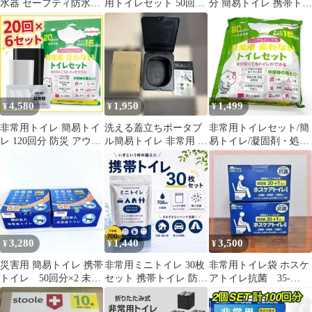
水器 セーフティ防水ポ
用トイレセット 50回分
分 簡易トイレ 携帯トイ
ーチ入防災4点セット
新品・未使用
レ 非常用トイレ
+他
4,580
1,950
1,499
¥
¥
¥
非常用トイレ 簡易トイ
洗える蓋立ちポータブ
非常用トイレセット/簡
レ 120回分 防災 アウト
ル簡易トイレ 非常用 ア
易トイレ/凝固剤・処理
ドア 15年保存
ウトドア
袋・手袋付き/60回分/15
年保存
3,280
1,440
3,500
¥
¥
¥
災害用 簡易トイレ 携帯
非常用ミニトイレ 30枚
非常用トイレ袋 ホスケ
トイレ 50回分×2 未開
セット 携帯トイレ 防災
アトイレ抗菌 35-
封 防災 地震 非常用
グッズ 簡易トイレ
730928001