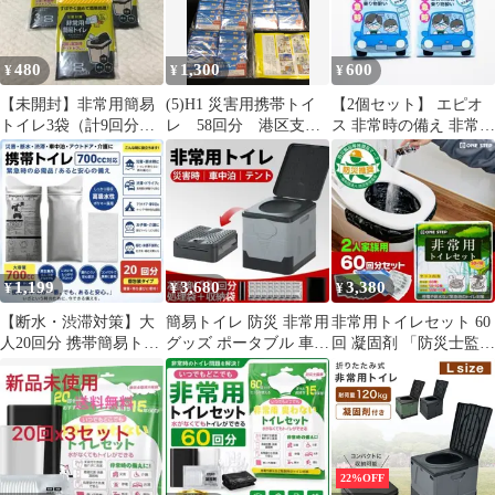
ドア 介護用 防災 携帯
トイレ 台風 洪水 災害
時 断水時 簡単使用 長
480
1,300
600
¥
¥
¥
期保存 2025
【未開封】非常用簡易
(5)H1 災害用携帯トイ
【2個セット】 エピオ
トイレ3袋（計9回分）
レ 58回分 港区支
ス 非常時の備え 非常用
携帯 災害 防災 渋滞 登
給 東京タワー 防
トイレ 固めてニオイを
山 介護
災 キャンプ 非常用
防ぐ 1回用
食器折り紙 非常用シ
ート 緊急時対応 携帯
トイレ
1,199
3,680
3,380
¥
¥
¥
【断水・渋滞対策】大
簡易トイレ 防災 非常用
非常用トイレセット 60
人20回分 携帯簡易トイ
グッズ ポータブル 車中
回 凝固剤 「防災士監
レ 700cc 防災 備蓄 非
泊 キャンプ アウトドア
修」 簡易トイレ 防災
常用
携帯トイレ
22%OFF