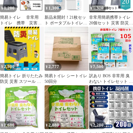
1,280
1,300
1,310
¥
¥
¥
簡易トイレ 非常用
新品未開封！21枚セッ
非常用簡易携帯トイレ
トイレ 携帯 災害
ト ポータブルトイレ
20個セット 災害 防災
防災 渋滞 防災グッ
700ml 防災グッズ
アウトドア
ズ 登山 介護
2,980
2,777
7,500
¥
¥
¥
簡易トイレ 折りたたみ
簡易トイレ シートイレ
訳あり BOS 非常用 臭
防災 災害 スツール 踏
50回分
わない トイレセット 15
み台 非常用 携帯トイレ
回分 7箱セット 計105回
分 ～2041年8月 驚異の
防臭素材 ボス 災害 防
災 簡易トイレ R2608-
074
1,600
2,880
2,280
¥
¥
¥