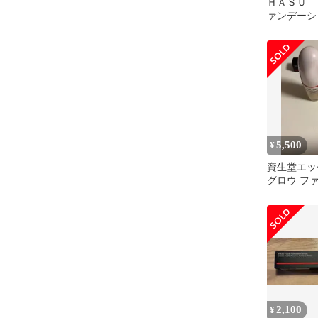
ＨＡＳＵ 
ァンデーシ
5,500
¥
資生堂エッ
グロウ フ
2,100
¥