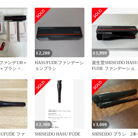
ンプル付
ンデーション ブラシ 人
工毛[定形内郵便]
2,200
1,999
¥
¥
O ファンデ130＋
HASUFUDEファンデーシ
資生堂SHISEIDO HASU
＋ブラシ +サ
ョンブラシ
FUDE ファンデーショ
 国内正規品
ブラシ
2,300
3,000
¥
¥
UFUDE ファ
SHISEIDO HASU FUDE
SHISEIDO ブラシ 2本