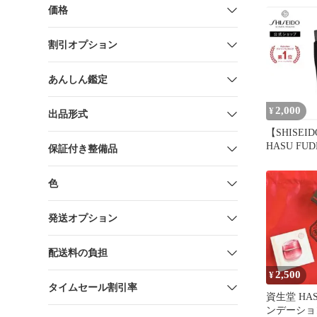
価格
割引オプション
あんしん鑑定
2,000
¥
出品形式
【SHISEI
HASU FU
保証付き整備品
ション ブ
色
発送オプション
配送料の負担
2,500
¥
タイムセール割引率
資生堂 HAS
ンデーショ