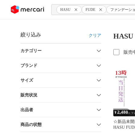
ンツにスキップ
HASU
FUDE
ファンデーシ
絞り込み
HAS
クリア
カテゴリー
販売
ブランド
サイズ
販売状況
出品者
2,480
¥
☆新品未
商品の状態
HASU FU
ション ブ