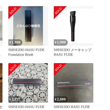
ブラシ 未開封
ァンデーション ブラシ
【国内正規品】追跡メー
ル便・ポスト投函
1,900
1,900
¥
¥
SHISEIDO HASU FUDE
SHISEIDO メーキャップ
ン
Foundation Brush
HASU FUDE
2,277
2,000
¥
¥
セ
SHISEIDO HASU FUDE
SHISEIDO HASU FUDE