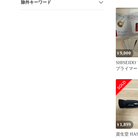
除外キーワード
クリームサ
9,000
¥
SHISEID
プライマー
ンプル7点
1,899
¥
資生堂 HAS