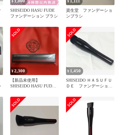
1,000
1,111
¥
¥
ァ
SHISEIDO HASU FUDE
資生堂 ファンデーショ
ファンデーション ブラシ
ンブラシ
2,300
1,450
¥
¥
【新品未使用】
SHISEIDO ＨＡＳＵＦＵ
シ
SHISEIDO HASU FUDE
ＤＥ ファンデーション
ファンデーション ブラシ
ブラシ