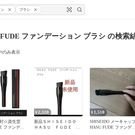
ョン
ブラシ
U FUDE ファンデーション ブラシ の検索
中のみ表示
2,320
1,510
¥
¥
開封☆資生堂
新品ＳＨＩＳＥＩＤＯ
SHISEIDO メーキャッ
DE ファンデー
ＨＡＳＵ ＦＵＤＥ フ
HASU FUDE ファンデ
ラシ
ァンデーションブラシ
ション ブラシ