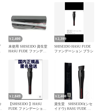
2,400
2,399
¥
¥
プ
未使用 SHISEIDO 資生堂
SHISEIDO HASU FUDE
ー
HASU FUDE ファンデー
ファンデーション ブラシ
ションブラシ メイクブラ
シ BN6545Y2
2,849
2,400
¥
¥
キ
【SHISEIDO 】HASU
資生堂 SHISEIDO(シセ
ァ
FUDE ファンデーション
イドウ) HASU FUDE フ