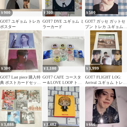
900
300
500
¥
¥
¥
GOT7 ユギョム トレカ
GOT7 DYE ユギョム ミ
GOT7 ガッセ ガットセ
ポスター
ラーカード
ブン トレカ ユギョム
just right
300
1,100
3,999
¥
¥
¥
GOT7 Last piece 購入特
GOT7 CAFE コースタ
GOT7 FLIGHT LOG:
典 ポストカードセット
ー＆LOVE LOOP トレ
Arrival ユギョム トレ
2種
カ、缶バッチセット
カ・サイン入り
3,888
3,482
666
¥
¥
¥