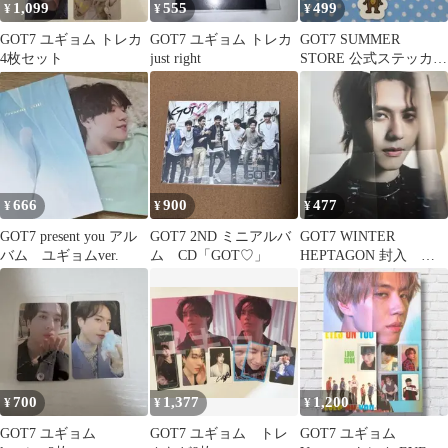
1,099
555
499
¥
¥
¥
GOT7 ユギョム トレカ
GOT7 ユギョム トレカ
GOT7 SUMMER
4枚セット
just right
STORE 公式ステッカー
ユギョム
666
900
477
¥
¥
¥
GOT7 present you アル
GOT7 2ND ミニアルバ
GOT7 WINTER
バム ユギョムver.
ム CD「GOT♡」
HEPTAGON 封入 特
典 キム ユギョム
ポスター
700
1,377
1,200
¥
¥
¥
GOT7 ユギョム
GOT7 ユギョム トレ
GOT7 ユギョム