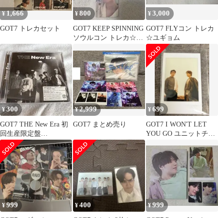
1,666
800
3,000
¥
¥
¥
GOT7 トレカセット
GOT7 KEEP SPINNING
GOT7 FLYコン トレカ
ソウルコン トレカ☆ユ
☆ユギョム
ギョムセット
300
2,999
699
¥
¥
¥
GOT7 THE New Era 初
GOT7 まとめ売り
GOT7 I WON'T LET
回生産限定盤
YOU GO ユニットチェ
C【CD+DVD】
キジニョンユギョム
999
400
999
¥
¥
¥