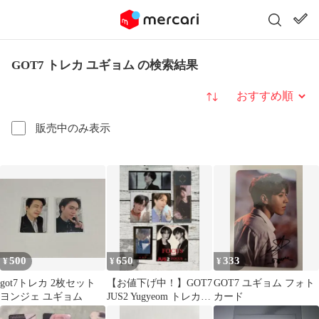
GOT7 トレカ ユギョム の検索結果
並び替え
販売中のみ表示
500
650
333
¥
¥
¥
got7トレカ 2枚セット
【お値下げ中！】GOT7
GOT7 ユギョム フォト
ヨンジェ ユギョム
JUS2 Yugyeom トレカ
カード
フォトカード セット