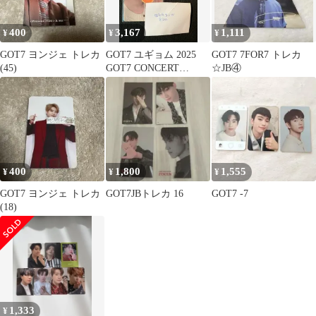
400
3,167
1,111
¥
¥
¥
GOT7 ヨンジェ トレカ
GOT7 ユギョム 2025
GOT7 7FOR7 トレカ
(45)
GOT7 CONCERT
☆JB④
NESTFEST ランダム ト
レカ セット
400
1,800
1,555
¥
¥
¥
GOT7 ヨンジェ トレカ
GOT7JBトレカ 16
GOT7 -7
(18)
1,333
¥