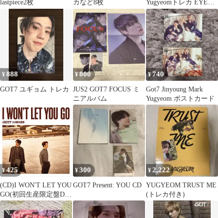
lastpiece2枚
カなど8枚
Yugyeomトレカ EYES
ON YOU ミニポスター
888
800
740
¥
¥
¥
GOT7 ユギョム トレカ
JUS2 GOT7 FOCUS ミ
Got7 Jinyoung Mark
ニアルバム
Yugyeom ポストカード
425
300
2,222
¥
¥
¥
(CD)I WON'T LET YOU
GOT7 Present: YOU CD
YUGYEOM TRUST ME
GO(初回生産限定盤D)
(トレカ付き)
(ジニョン & ユギョム
ユニット盤)(DVD付)／