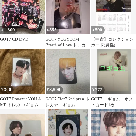
GO
1,800
555
500
¥
¥
¥
GOT7 CD DVD
GOT7 YUGYEOM
【中古】コレクション
Breath of Love トレカ
カード(男性)
GOT7/Yugyeom(ユギョ
ム)/CD「THE New
Era」TOWER
RECORDS購入特典
300
3,500
777
¥
¥
¥
GOT7 Present : YOU &
GOT7 7for7 2nd press ト
GOT7 ユギョム ポス
ME トレカ ユギョム
レカ☆ユギョム
トカード1枚