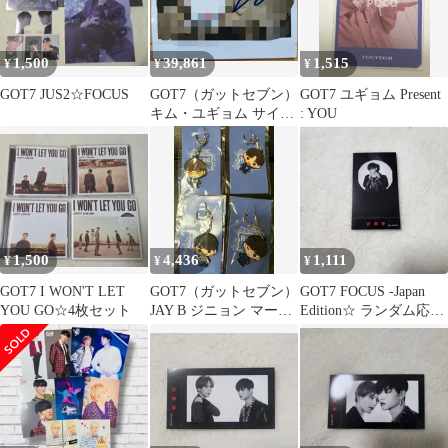
1,500
39,861
1,515
¥
¥
¥
GOT7 JUS2☆FOCUS
GOT7（ガットセブン）
GOT7 ユギョム Present
キム・ユギョム サイン
: YOU
チェキ ポラロイド 写真
出品
1,500
4,436
1,111
¥
¥
¥
GOT7 I WON'T LET
GOT7（ガットセブン）
GOT7 FOCUS -Japan
YOU GO☆4枚セット
JAY B ジニョン マーク
Edition☆ ランダム応募
ユギョム キーホルダー
券④
まとめ