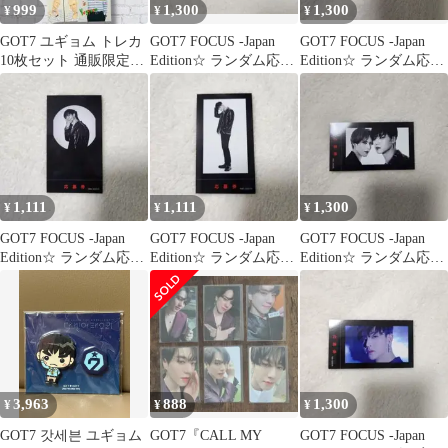
999
1,300
1,300
¥
¥
¥
GOT7 ユギョム トレカ
GOT7 FOCUS -Japan
GOT7 FOCUS -Japan
10枚セット 通販限定ト
Edition☆ ランダム応募
Edition☆ ランダム応募
レカ
券⑬
券⑫
1,111
1,111
1,300
¥
¥
¥
GOT7 FOCUS -Japan
GOT7 FOCUS -Japan
GOT7 FOCUS -Japan
Edition☆ ランダム応募
Edition☆ ランダム応募
Edition☆ ランダム応募
券①
券⑤
券⑪
3,963
888
1,300
¥
¥
¥
GOT7 갓세븐 ユギョム
GOT7『CALL MY
GOT7 FOCUS -Japan