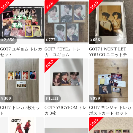
ョム
2,850
777
666
¥
¥
¥
GOT7 ユギョム トレカ
GOT7『DYE』トレ
GOT7 I WON'T LET
セット
カ ユギョム
YOU GO ユニットチェ
キジニョン ユギョム
300
1,111
999
¥
¥
¥
GOT7 トレカ 5枚セッ
GOT7 YUGYEOM トレ
GOT7 ヨンジェ トレカ
ト
カ 3枚
ポストカード セット