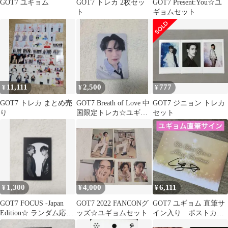
GOT7 ユギョム
GOT7 トレカ 2枚セッ
GOT7 Present:You☆ユ
ト
ギョムセット
11,111
2,500
777
¥
¥
¥
GOT7 トレカ まとめ売
GOT7 Breath of Love 中
GOT7 ジニョン トレカ
り
国限定トレカ☆ユギョ
セット
ム
1,300
4,000
6,111
¥
¥
¥
GOT7 FOCUS -Japan
GOT7 2022 FANCONグ
GOT7 ユギョム 直筆サ
Edition☆ ランダム応募
ッズ☆ユギョムセット
イン入り ポストカー
券⑭
ド