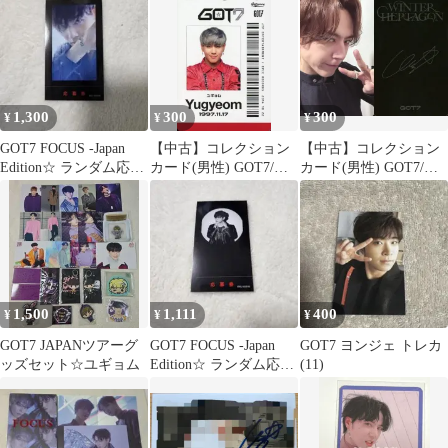
1,300
300
300
¥
¥
¥
GOT7 FOCUS -Japan
【中古】コレクション
【中古】コレクション
Edition☆ ランダム応募
カード(男性) GOT7/ユ
カード(男性) GOT7/ユ
券⑨
ギョム/CD「AROUND
ギョム(Yugyeom)/裏面
THE WORLD」特典ト
黒・印刷サイン入
レカ
り/CD「WINTER
HEPTAGON」
(HEPTAGON ver.)フォ
トカード
1,500
1,111
400
¥
¥
¥
GOT7 JAPANツアーグ
GOT7 FOCUS -Japan
GOT7 ヨンジェ トレカ
ッズセット☆ユギョム
Edition☆ ランダム応募
(11)
券③