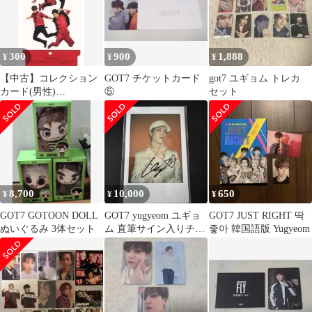
300
900
1,888
¥
¥
¥
【中古】コレクション
GOT7 チケットカード
got7 ユギョム トレカ
カード(男性)
⑤
セット
GOT7/BamBam(ベンベ
ン)・ヨンジェ・ユギョ
ム・Jr.(ジュニ
ア)/CD「AROUND THE
WORLD」特典トレカ
8,700
10,000
650
¥
¥
¥
GOT7 GOTOON DOLL
GOT7 yugyeom ユギョ
GOT7 JUST RIGHT 딱
ぬいぐるみ 3体セット
ム 直筆サイン入りチェ
좋아 韓国語版 Yugyeom
キ