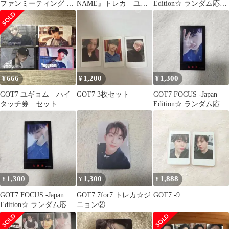
ファンミーティング マ
NAME』トレカ ユギ
Edition☆ ランダム応募
グネット セット
ョム
券⑦
666
1,200
1,300
¥
¥
¥
GOT7 ユギョム ハイ
GOT7 3枚セット
GOT7 FOCUS -Japan
タッチ券 セット
Edition☆ ランダム応募
券⑧
1,300
1,300
1,888
¥
¥
¥
GOT7 FOCUS -Japan
GOT7 7for7 トレカ☆ジ
GOT7 -9
Edition☆ ランダム応募
ニョン②
券⑥