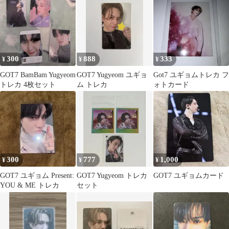
300
888
333
¥
¥
¥
GOT7 BamBam Yugyeom
GOT7 Yugyeom ユギョ
Got7 ユギョムトレカ フ
トレカ 4枚セット
ム トレカ
ォトカード
300
777
1,000
¥
¥
¥
GOT7 ユギョム Present:
GOT7 Yugyeom トレカ
GOT7 ユギョムカード
YOU & ME トレカ
セット