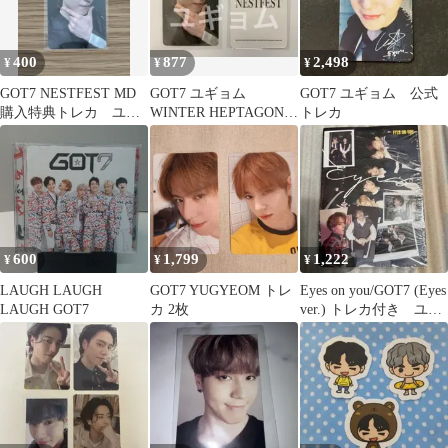
400
877
2,498
¥
¥
¥
GOT7 NESTFEST MD
GOT7 ユギョム
GOT7 ユギョム 公式
購入特典トレカ ユギ
WINTER HEPTAGON
トレカ
ョム
特典トレカ
600
1,799
1,222
¥
¥
¥
LAUGH LAUGH
GOT7 YUGYEOM トレ
Eyes on you/GOT7 (Eyes
LAUGH GOT7
カ 2枚
ver.) トレカ付き ユギ
ョム