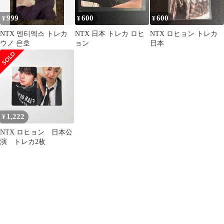
999
600
600
¥
¥
¥
NTX 엔티엑스 トレカ
NTX 日本 トレカ ロヒ
NTX ロヒョン トレカ
ウノ 은호
ョン
日本
1,222
¥
NTX ロヒョン 日本公
演 トレカ2枚