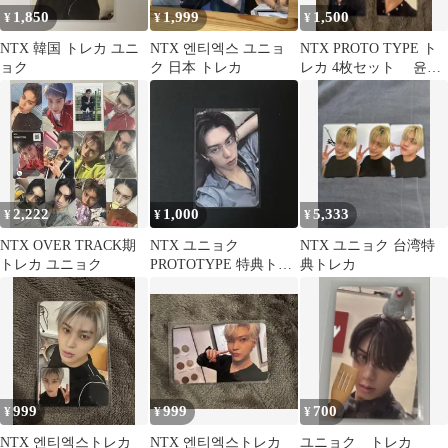
1,850
1,999
1,500
¥
¥
¥
NTX 韓国 トレカ ユニ
NTX 엔티엑스 ユニョ
NTX PROTO TYPE ト
ョク
ク 日本 トレカ
レカ 4枚セット 윤혁
ユニョク
2,222
1,000
5,333
¥
¥
¥
NTX OVER TRACK期
NTX ユニョク
NTX ユニョク 台湾特
トレカ ユニョク
PROTOTYPE 特典トレ
典トレカ
カ
999
999
700
¥
¥
¥
NTX 엔티엑스トレカ
NTX 엔티엑스トレカ
ユニョク トレカ