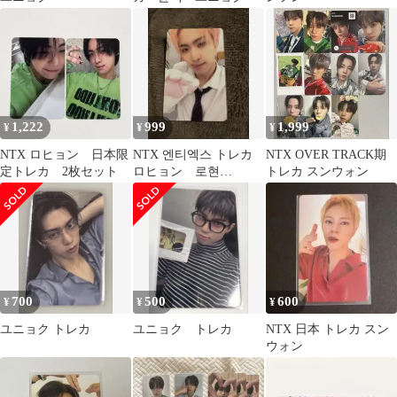
1,222
999
1,999
¥
¥
¥
NTX ロヒョン 日本限
NTX 엔티엑스 トレカ
NTX OVER TRACK期
定トレカ 2枚セット
ロヒョン 로현
トレカ スンウォン
RAWHYUN
700
500
600
¥
¥
¥
ユニョク トレカ
ユニョク トレカ
NTX 日本 トレカ スン
ウォン