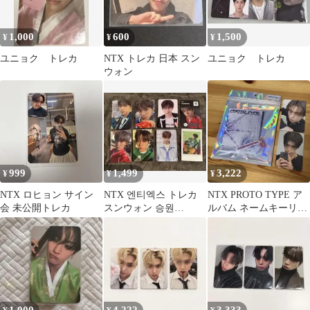
1,000
600
1,500
¥
¥
¥
ユニョク トレカ
NTX トレカ 日本 スン
ユニョク トレカ
ウォン
999
1,499
3,222
¥
¥
¥
NTX ロヒョン サイン
NTX 엔티엑스 トレカ
NTX PROTO TYPE ア
会 未公開トレカ
スンウォン 승원
ルバム ネームキーリン
SEUNGWON 6枚＋2枚
グ ユニョク トレカ
おまけ
1,000
4,222
3,333