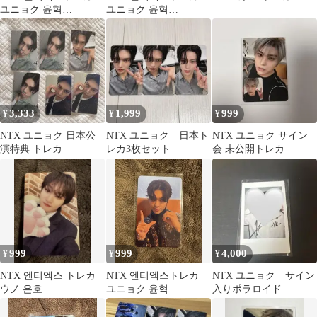
ユニョク 윤혁
ユニョク 윤혁
YUNHYEOK
YUNHYEOK 日本公演
トレカ
3,333
1,999
999
¥
¥
¥
NTX ユニョク 日本公
NTX ユニョク 日本ト
NTX ユニョク サイン
演特典 トレカ
レカ3枚セット
会 未公開トレカ
999
999
4,000
¥
¥
¥
NTX 엔티엑스 トレカ
NTX 엔티엑스トレカ
NTX ユニョク サイン
ウノ 은호
ユニョク 윤혁
入りポラロイド
YUNHYEOK 香港公演
トレカ