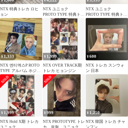
¥
¥
¥
NTX 特典トレカ ロヒ
NTX ユニョク
NTX ユニョク
ョン
PROTO TYPE 特典トレ
PROTO TYPE 特典トレ
カ3枚セット
カ3枚セット
1,333
1,999
600
¥
¥
¥
NTX 엔티엑스P ROTO
NTX OVER TRACK期
NTX トレカ スンウォ
TYPE アルバム ホジュ
トレカ ヒョンジン
ン 日本
ン スンウォン トレカ
1,999
999
1,250
¥
¥
¥
NTX Hold X期 トレカ
NTX PROTOTYPE トレ
NTX 韓国 トレカ チャ
ユニョク
カ 윤혁 ユニョク
ンフン