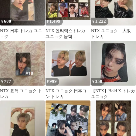
600
1,499
1,222
¥
¥
¥
NTX 日本 トレカ ユニ
NTX 엔티엑스トレカ
NTX ユニョク 大阪
ョク
ユニョク 윤혁
トレカ
YUNHYEOK 6枚＋2枚
おまけ
777
999
350
¥
¥
¥
NTX 윤혁 ユニョク ト
NTX ユニョク 日本コ
【NTX】Hold X トレカ
レカ
ン トレカ
ユニョク