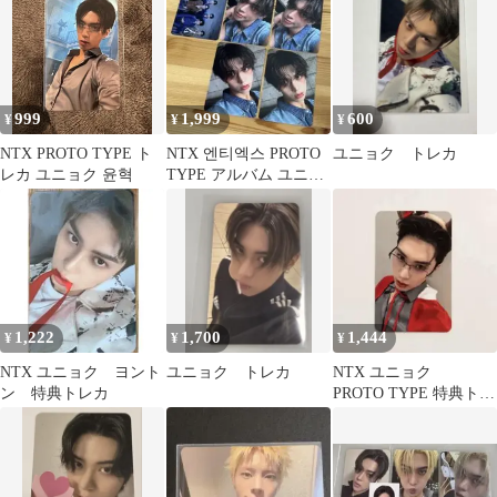
999
1,999
600
¥
¥
¥
NTX PROTO TYPE ト
NTX 엔티엑스 PROTO
ユニョク トレカ
レカ ユニョク 윤혁
TYPE アルバム ユニョ
ク トレカ
1,222
1,700
1,444
¥
¥
¥
NTX ユニョク ヨント
ユニョク トレカ
NTX ユニョク
ン 特典トレカ
PROTO TYPE 特典トレ
カ