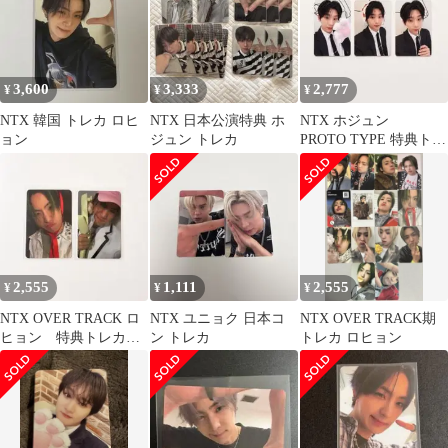
3,600
3,333
2,777
¥
¥
¥
NTX 韓国 トレカ ロヒ
NTX 日本公演特典 ホ
NTX ホジュン
ョン
ジュン トレカ
PROTO TYPE 特典トレ
カセット
2,555
1,111
2,555
¥
¥
¥
NTX OVER TRACK ロ
NTX ユニョク 日本コ
NTX OVER TRACK期
ヒョン 特典トレカ 2
ン トレカ
トレカ ロヒョン
枚