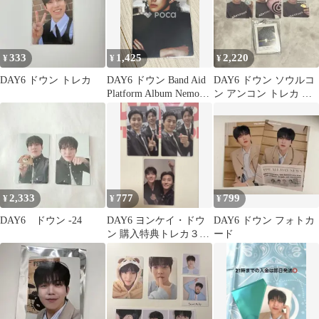
333
1,425
2,220
¥
¥
¥
DAY6 ドウン トレカ
DAY6 ドウン Band Aid
DAY6 ドウン ソウルコ
Platform Album Nemo
ン アンコン トレカ キ
BAND AID VER.
ーリング
2,333
777
799
¥
¥
¥
DAY6 ドウン -24
DAY6 ヨンケイ・ドウ
DAY6 ドウン フォトカ
ン 購入特典トレカ３枚
ード
まとめ