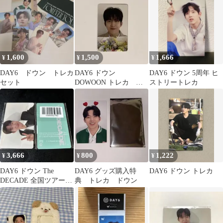
1,600
1,500
1,666
¥
¥
¥
DAY6 ドウン トレカ
DAY6 ドウン
DAY6 ドウン 5周年 ヒ
セット
DOWOON トレカ 購
ストリートレカ
入特典 The DECADE
ツアー
3,666
800
1,222
¥
¥
¥
DAY6 ドウン The
DAY6 グッズ購入特
DAY6 ドウン トレカ
DECADE 全国ツアー
典 トレカ ドウン
10th 特典 トレカ