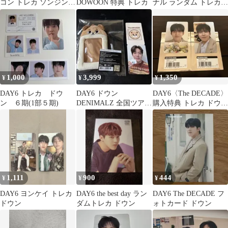
コン トレカ ソンジン
DOWOON 特典 トレカ
ナル ランダム トレカ
ドウン
ドウン dowoon
1,000
3,999
1,350
¥
¥
¥
DAY6 トレカ ドウ
DAY6 ドウン
DAY6〈The DECADE〉
ン ６期(1部５期)
DENIMALZ 全国ツアー
購入特典 トレカ ドウン
ラゲージタグ トレカ付
DOWOON 2枚セット
き
1,111
900
444
¥
¥
¥
DAY6 ヨンケイ トレカ
DAY6 the best day ラン
DAY6 The DECADE フ
ドウン
ダムトレカ ドウン
ォトカード ドウン