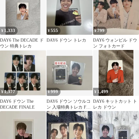
1,333
555
799
¥
¥
¥
DAY6 The DECADE ド
DAY6 ドウン トレカ
DAY6 ウォンピル ドウ
ウン 特典トレカ
ン フォトカード
1,377
999
1,499
¥
¥
¥
DAY6 ドウン The
DAY6 ドウン ソウルコ
DAY6 キットカット ト
DECADE FINALE
ン 入場特典トレカ FC
レカ ドウン
キーリング