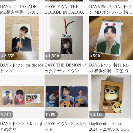
DAY6 The DECADE
DAY6 ドウン THE
DAY6 25クリコン ドウ
MD購入特典トレカ オ
DECADE IN DAEGU
ン MD オンライン 購入
ンライン ドウン
MD 特典トレカ
特典 トレカ
2,555
1,500
500
¥
¥
¥
DAY6 ドウン the decade
DAY6 THE DEMON ブ
DAY6ドウン 特典トレ
トレカ
ックマーク ドウン
カ 横浜公演 도운 요코
하마
744
700
3,111
¥
¥
¥
DAY6 ドウン トレカ ま
DAY6 ドウン トレカセ
Day6 denimalz plush
とめ売り
ット
2024 デニマルズ DON