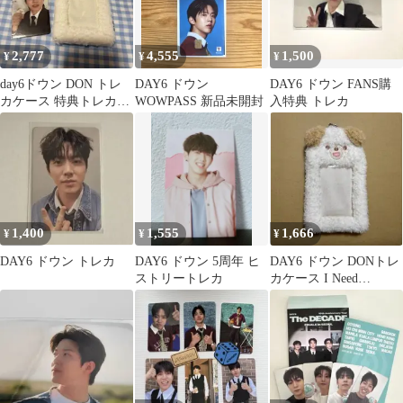
2,777
4,555
1,500
¥
¥
¥
day6ドウン DON トレ
DAY6 ドウン
DAY6 ドウン FANS購
カケース 特典トレカ付
WOWPASS 新品未開封
入特典 トレカ
き
1,400
1,555
1,666
¥
¥
¥
DAY6 ドウン トレカ
DAY6 ドウン 5周年 ヒ
DAY6 ドウン DONトレ
ストリートレカ
カケース I Need
MYDAY