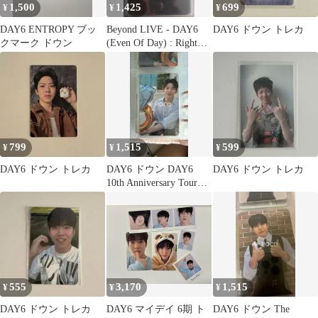
1,500
1,425
699
¥
¥
¥
DAY6 ENTROPY ブッ
Beyond LIVE - DAY6
DAY6 ドウン トレカ
クマーク ドウン
(Even Of Day) : Right
Through コレクトブッ
ク ALBUM VER.
799
1,515
599
¥
¥
¥
DAY6 ドウン トレカ
DAY6 ドウン DAY6
DAY6 ドウン トレカ
10th Anniversary Tour
[The DECADE] 購入特
典
555
3,170
1,515
¥
¥
¥
DAY6 ドウン トレカ
DAY6 マイデイ 6期 ト
DAY6 ドウン The