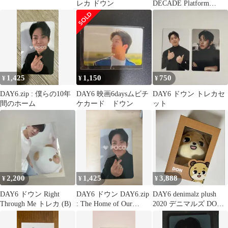
レカ ドウン
DECADE Platform
Album Nemo ver. City
Days ver.
1,425
1,150
750
¥
¥
¥
DAY6.zip : 僕らの10年
DAY6 映画6daysムビチ
DAY6 ドウン トレカセ
間のホーム
ケカード ドウン
ット
2,200
1,425
3,888
¥
¥
¥
DAY6 ドウン Right
DAY6 ドウン DAY6.zip
DAY6 denimalz plush
Through Me トレカ (B)
: The Home of Our
2020 デニマルズ DON
Decade
ドウン