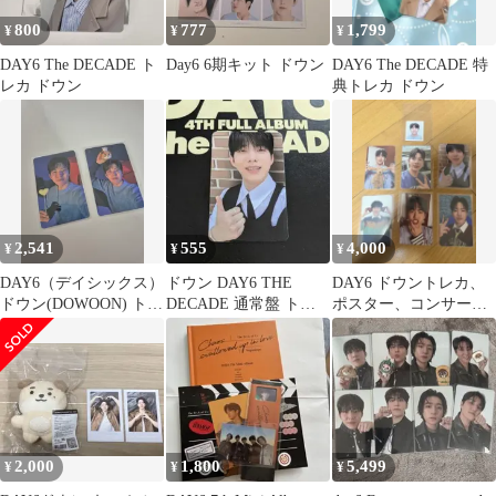
800
777
1,799
¥
¥
¥
DAY6 The DECADE ト
Day6 6期キット ドウン
DAY6 The DECADE 特
レカ ドウン
典トレカ ドウン
2,541
555
4,000
¥
¥
¥
DAY6（デイシックス）
ドウン DAY6 THE
DAY6 ドウントレカ、
ドウン(DOWOON) トレ
DECADE 通常盤 トレ
ポスター、コンサート
カ
カ
コンフェッティ等まと
め販売
2,000
1,800
5,499
¥
¥
¥