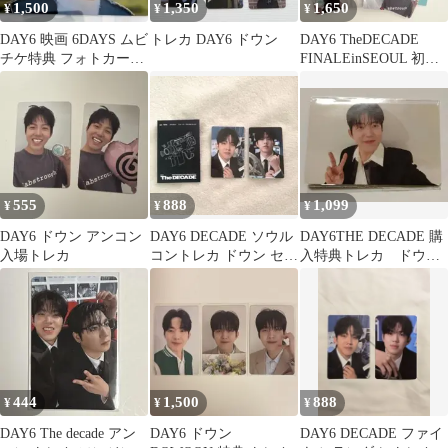
1,500
1,350
1,650
¥
¥
¥
DAY6 映画 6DAYS ムビ
トレカ DAY6 ドウン
DAY6 TheDECADE
チケ特典 フォトカード
FINALEinSEOUL 初日
ドウン(DOWOON)
入場特典 トレカ
555
888
1,099
¥
¥
¥
DAY6 ドウン アンコン
DAY6 DECADE ソウル
DAY6THE DECADE 購
入場トレカ
コントレカ ドウン セッ
入特典トレカ ドウ
ト
ン DOWOON
444
1,500
888
¥
¥
¥
DAY6 The decade アン
DAY6 ドウン
DAY6 DECADE ファイ