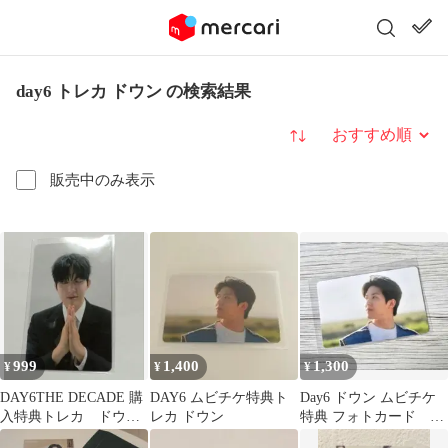
day6 トレカ ドウン の検索結果
並び替え
販売中のみ表示
999
1,400
1,300
¥
¥
¥
DAY6THE DECADE 購
DAY6 ムビチケ特典ト
Day6 ドウン ムビチケ
入特典トレカ ドウ
レカ ドウン
特典 フォトカード ト
ン DOWOON
レカ