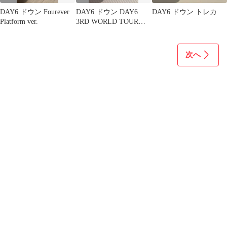
DAY6 ドウン Fourever
DAY6 ドウン DAY6
DAY6 ドウン トレカ
Platform ver.
3RD WORLD TOUR
FOREVER YOUNG
FINALE in SEOUL
次へ