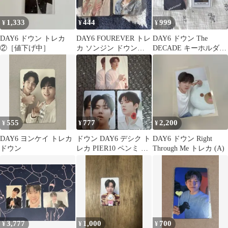
1,333
444
999
¥
¥
¥
DAY6 ドウン トレカ
DAY6 FOUREVER トレ
DAY6 ドウン The
②［値下げ中］
カ ソンジン ドウン
DECADE キーホルダー
Young K
トレカ
555
777
2,200
¥
¥
¥
DAY6 ヨンケイ トレカ
ドウン DAY6 デシク ト
DAY6 ドウン Right
ドウン
レカ PIER10 ペンミ ま
Through Me トレカ (A)
とめ売り
3,777
1,000
700
¥
¥
¥