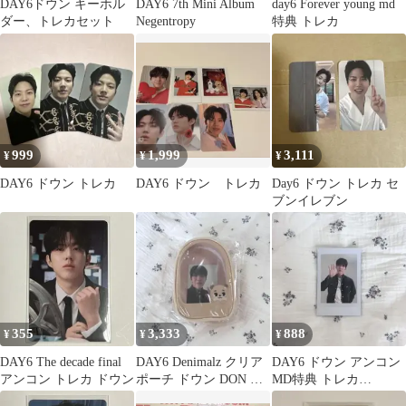
DAY6ドウン キーホル
DAY6 7th Mini Album
day6 Forever young md
ダー、トレカセット
Negentropy
特典 トレカ
999
1,999
3,111
¥
¥
¥
DAY6 ドウン トレカ
DAY6 ドウン トレカ
Day6 ドウン トレカ セ
ブンイレブン
355
3,333
888
¥
¥
¥
DAY6 The decade final
DAY6 Denimalz クリア
DAY6 ドウン アンコン
アンコン トレカ ドウン
ポーチ ドウン DON ト
MD特典 トレカ
レカ
FOREVER YOUNG