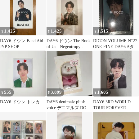
1,425
1,425
1,515
¥
¥
¥
DAY6 ドウン Band Aid
DAY6 ドウン The Book
DICON VOLUME N°27
JYP SHOP
of Us : Negentropy -
ONE FINE DAY6 Aタイ
Chaos swallowed up in
プ
love Only Ver.
555
3,899
1,605
¥
¥
¥
DAY6 ドウン トレカ
DAY6 denimalz plush
DAY6 3RD WORLD
voice デニマルズ DON
TOUR FOREVER
ドウン
YOUNG FINALE in
SEOUL