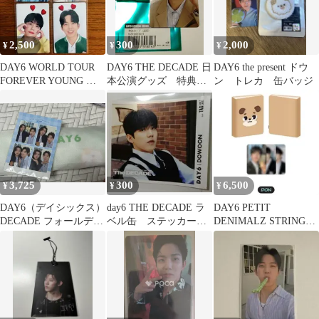
2,500
300
2,000
¥
¥
¥
DAY6 WORLD TOUR
DAY6 THE DECADE 日
DAY6 the present ドウ
FOREVER YOUNG 特
本公演グッズ 特典
ン トレカ 缶バッジ
典トレカ
ドウン DOWOON
3,725
300
6,500
¥
¥
¥
DAY6（デイシックス）
day6 THE DECADE ラ
DAY6 PETIT
DECADE フォールディ
ベル缶 ステッカー
DENIMALZ STRING
ングマット 4カット写
ドウン DOWOON
POUCH ドウン
真 2種