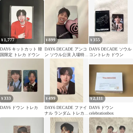
ドウン
1,777
899
355
¥
¥
¥
DAY6 キットカット 韓
DAY6 DECADE アンコ
DAY6 DECADE ソウル
国限定 トレカ ドウン
ン ソウル公演 入場特典
コントレカ ドウン
トレカ 2日目 ドウン
333
499
2,111
¥
¥
¥
DAY6 ドウン トレカ
DAY6 DECADE ファイ
DAY6 ドウン
ナル ランダム トレカ
celebrationbox
ドウン dowoon