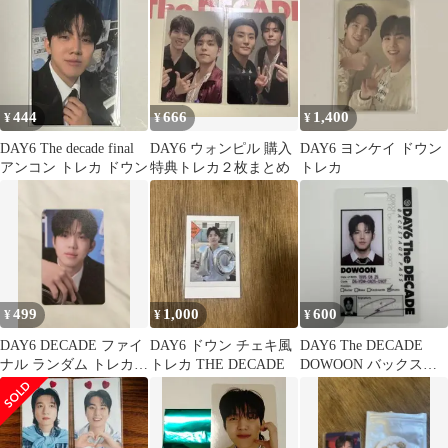
444
666
1,400
¥
¥
¥
DAY6 The decade final
DAY6 ウォンピル 購入
DAY6 ヨンケイ ドウン
アンコン トレカ ドウン
特典トレカ２枚まとめ
トレカ
499
1,000
600
¥
¥
¥
DAY6 DECADE ファイ
DAY6 ドウン チェキ風
DAY6 The DECADE
ナル ランダム トレカ
トレカ THE DECADE
DOWOON バックステ
ドウン DECADE
ージパスカード トレカ