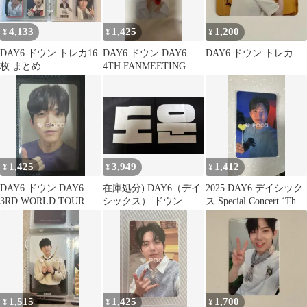
4,133
1,425
1,200
¥
¥
¥
DAY6 ドウン トレカ16
DAY6 ドウン DAY6
DAY6 ドウン トレカ
枚 まとめ
4TH FANMEETING
[PIER 10: All My Days]
トレカ
1,425
3,949
1,412
¥
¥
¥
DAY6 ドウン DAY6
在庫処分) DAY6（デイ
2025 DAY6 デイシック
3RD WORLD TOUR
シックス） ドウン
ス Special Concert ‘The
FOREVER YOUNG in
(DOWOON) スローガン
Present’ 購入特典
BUSAN
1,515
1,425
1,700
¥
¥
¥