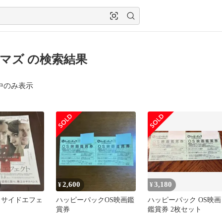
ネマズ の検索結果
中のみ表示
2,600
3,180
¥
¥
 サイドエフェ
ハッピーパックOS映画鑑
ハッピーパック OS映画
賞券
鑑賞券 2枚セット