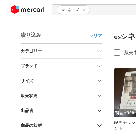
ンツにスキップ
osシネマズ
絞り込み
osシ
クリア
カテゴリー
販売
ブランド
サイズ
販売状況
出品者
300
現在 ¥
映画チラシ
商品の状態
クト