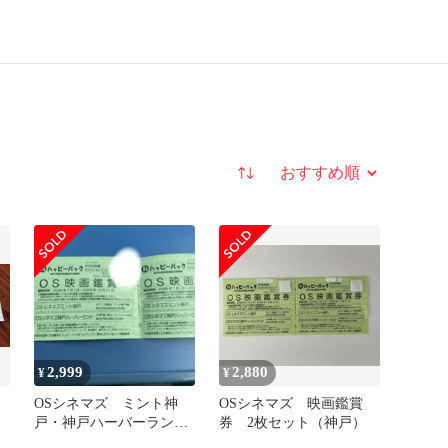
並び替え
2,999
2,880
¥
¥
OSシネマズ ミント神
OSシネマズ 映画鑑賞
戸・神戸ハーバーラン
券 2枚セット（神戸）
ド 映画鑑賞券2枚