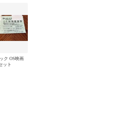
ック OS映画
枚セット