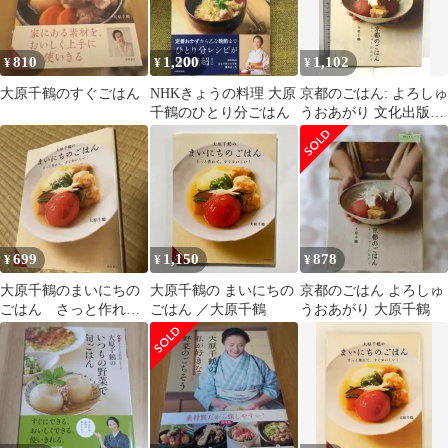
810
1,200
1,102
¥
¥
¥
大原千鶴のすぐごはん
NHKきょうの料理 大原
京都のごはん: よろしゅ
千鶴のひとり分ごはん
うおあがり 文化出版局
大原 千鶴
699
1,150
878
¥
¥
¥
大原千鶴のまいにちの
大原千鶴の まいにちの
京都のごはん よろしゅ
ごはん さっと作れて
ごはん ／大原千鶴
うおあがり 大原千鶴
すぐおいしい！