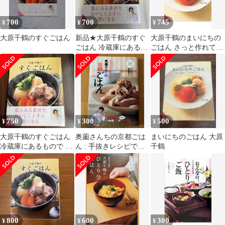
700
700
745
¥
¥
¥
大原千鶴のすぐごはん
新品★大原千鶴のすぐ
大原千鶴のまいにちの
ごはん 冷蔵庫にあるも
ごはん さっと作れて、
ので
すぐおいしい!／大原千
鶴
750
300
500
¥
¥
¥
大原千鶴のすぐごはん
奥薗さんちの京都ごは
まいにちのごはん 大原
冷蔵庫にあるもので 料
ん : 手抜きレシピで、
千鶴
理本
あこがれの味!
800
600
300
¥
¥
¥