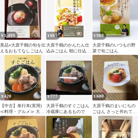
部） / 大原 千鶴 / PHP
研究所
1,499
665
980
¥
¥
¥
美品⭐︎大原千鶴の旬を伝
大原千鶴のかんたん仕
大原千鶴のいつもの野
えるおもてなしごはん
込みごはん 朝に仕込ん
菜で旬ごはん
で、夜はすぐ!／大原千
鶴
420
777
600
¥
¥
¥
【中古】単行本(実用)
大原千鶴のすぐごはん
大原千鶴のまいにちの
≪料理・グルメ≫ 大原
冷蔵庫にあるもので
ごはん さっと作れて、
千鶴のすぐごはん 冷蔵
すぐおいしい!
庫にあるもので