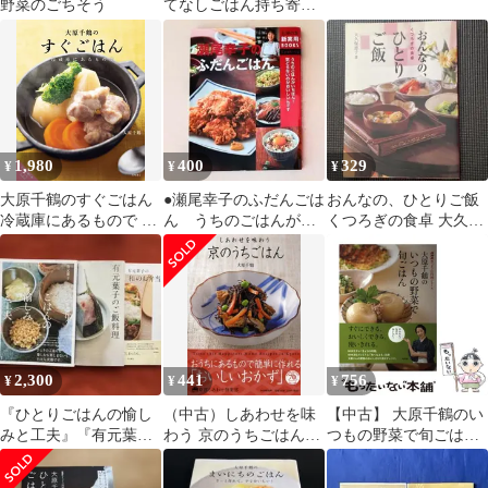
野菜のごちそう
てなしごはん持ち寄り
ごはん
1,980
400
329
¥
¥
¥
大原千鶴のすぐごはん
●瀬尾幸子のふだんごは
おんなの、ひとりご飯
冷蔵庫にあるもので 大
ん うちのごはんがい
くつろぎの食卓 大久保
原千鶴(中古)
ちばん！気どらないの
恵子
がおいしいんです
2,300
441
756
¥
¥
¥
『ひとりごはんの愉し
（中古）しあわせを味
【中古】 大原千鶴のい
みと工夫』『有元葉子
わう 京のうちごはん
つもの野菜で旬ごはん
のご飯料理』『有元葉
(京都しあわせ倶楽部)
（NHKきょうの料理シ
子の「和」のお弁当』
大原 千鶴
リーズ） / 大原 千鶴 /