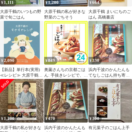
1,111
1,200
664
¥
¥
¥
大原千鶴のいつもの野
大原千鶴の私が好きな
大原千鶴 まいにちのご
菜で旬ごはん
野菜のごちそう
はん 高橋書店
2,090
849
330
¥
¥
¥
【新品】単行本(実用)
奥薗さんちの京都ごは
浜内千波のかんたんも
≪レシピ≫ 大原千鶴の
ん: 手抜きレシピで、あ
てなしごはん持ち寄り
すやすやレシピ
こがれの味! 奥薗 壽子
ごはん
_02
1,200
470
300
¥
¥
¥
大原千鶴の私が好きな
浜内千波のかんたんも
有元葉子のごはん上手