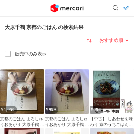
大原千鶴 京都のごはん の検索結果
並び替え
販売中のみ表示
1,050
999
496
¥
¥
¥
京都のごはん よろしゅ
京都のごはん よろしゅ
【中古】 しあわせを味
うおあがり 大原千鶴 料
うおあがり 大原千鶴 料
わう 京のうちごはん
理本
理本
（京都しあわせ倶楽