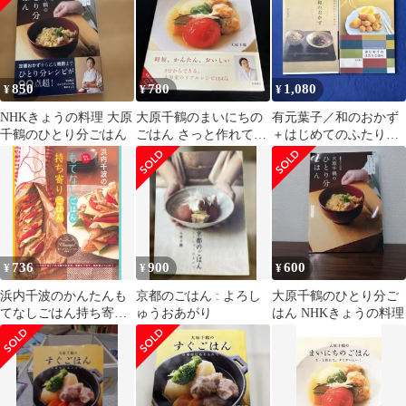
ＮＨＫ出版
850
780
1,080
¥
¥
¥
NHKきょうの料理 大原
大原千鶴のまいにちの
有元葉子／和のおかず
千鶴のひとり分ごはん
ごはん さっと作れて、
＋はじめてのふたりご
すぐおいしい! z3
はん 他、３冊セット
736
900
600
¥
¥
¥
浜内千波のかんたんも
京都のごはん : よろし
大原千鶴のひとり分ご
てなしごはん持ち寄り
ゅうおあがり
はん NHKきょうの料理
ごはん／浜内 千波