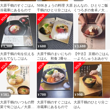
大原千鶴のすぐごはん
NHKきょうの料理 大原
おんなの、ひとりご飯
冷蔵庫にあるもので
千鶴のひとり分ごはん
くつろぎの食卓／大久
保恵子(料理)
1,300
600
3,680
¥
¥
¥
大原千鶴の旬を伝える
大原千鶴のまいにちの
【中古】 京都のごはん
おもてなしごはん
ごはん 和食 2冊セッ
—よろしゅうおあがり
ト
585
700
900
¥
¥
¥
大原千鶴のいつもの野
大原千鶴のすぐごはん
大原千鶴のひとり分ご
菜で旬ごはん／大原千
冷蔵庫にあるもので
はん