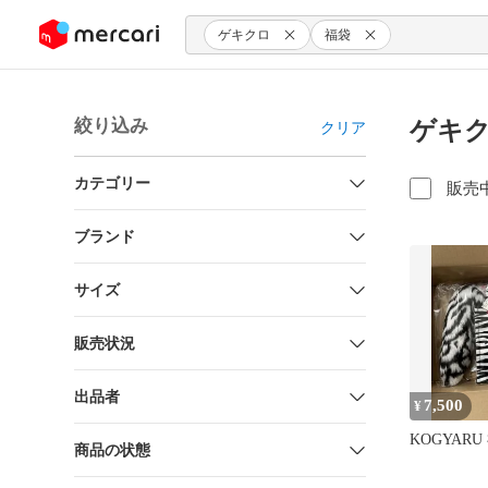
ンツにスキップ
ゲキクロ
福袋
絞り込み
ゲキク
クリア
カテゴリー
販売
ブランド
サイズ
販売状況
出品者
7,500
¥
KOGYARU
商品の状態