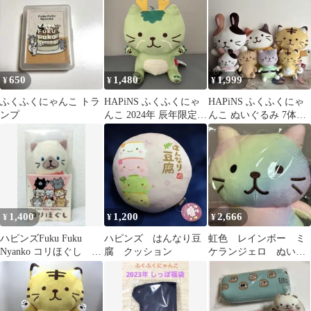
650
1,480
1,999
¥
¥
¥
ふくふくにゃんこ トラ
HAPiNS ふくふくにゃ
HAPiNS ふくふくにゃ
ンプ
んこ 2024年 辰年限定
んこ ぬいぐるみ 7体セ
ぬいぐるみ 福袋 タグ付
ット まとめ売り
き
1,400
1,200
2,666
¥
¥
¥
ハピンズFuku Fuku
ハピンズ はんなり豆
虹色 レインボー ミ
Nyanko コリほぐし ツ
腐 クッション
ケランジェロ ぬいぐ
ボ押し
るみ ふくふくにゃん
こ ハピンズ ねこ