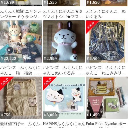
1,699
1,555
1,650
¥
¥
¥
ふくふく戦隊 ニャンレ
ふくふくにゃんこ★タ
ふくふくにゃんこ ぬ
ンジャー ミケランジェ
ツノオトシゴ★マスコ
いぐるみ
ロ 福袋 BIGぬいぐるみ
ット&ピンバッジ★ハ
［33㎝］
ピンズ★HAPiNS
22,222
2,599
2,500
¥
¥
¥
ハピンズ ふくふくに
ハピンズ ふくふくに
ハピンズ ふくふくに
ゃんこ 猫 福袋 ぬ
ゃんこぬいぐるみ ミ
ゃんこ ねこみみリュ
いぐるみ
ケランジェロ 干支う
ック（福袋の景品バッ
さぎバージョン
グ）
750
3,000
1,450
¥
¥
¥
最終値下げ☆ ふくふ
HAPiNSふくふくにゃん
Fuku Fuku Nyanko ポー