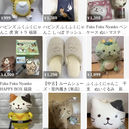
999
1,380
1,300
¥
¥
¥
ハピンズ ふくふくにゃ
ハピンズ ふくふくにゃ
Fuku Fuku Nyanko ペン
んこ 虎 寅 トラ 福袋 ぬ
んこ しっぽ テッシュカ
ケース ぬい マステ シ
いぐるみ BIG ビッグ
バー 猫 チャチャ丸 う
リコンポーチ4点
さぎ 紺
4,000
1,290
1,099
¥
¥
¥
Fuku Fuku Nyanko
【中古】ルームシュー
ふくふくにゃんこ 干
HAPPY BOX 福袋 一
ズ・室内履き [単品] ハ
支 ぬいぐるみ 辰
部抜け
ッチ もこもこスリッパ
福袋 2024
グレー 22.5～24.5cm
「Fuku Fuku Nyanko 干
支ミックス福袋 2025」