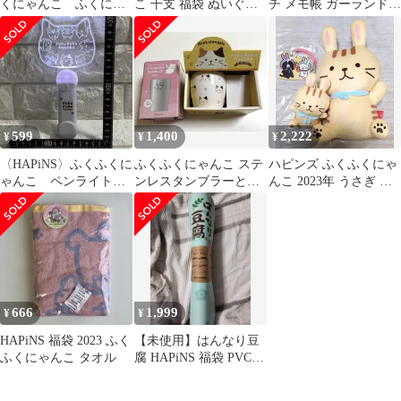
くにゃんこ ふくにゃ
こ 干支 福袋 ぬいぐる
チ メモ帳 ガーランド
んプレミアム福袋Tシ
み マット ブランケット
ペン 5点セット
ャツ HAPiNS
599
1,400
2,222
¥
¥
¥
〈HAPiNS〉ふくふくに
ふくふくにゃんこ ステ
ハピンズ ふくふくにゃ
ゃんこ ペンライト［1
ンレスタンブラーとマ
んこ 2023年 うさぎ ぬ
色］推し活福袋 封入品
グカップのセット
いぐるみ 兎 猫 茶トラ
666
1,999
¥
¥
HAPiNS 福袋 2023 ふく
【未使用】はんなり豆
ふくにゃんこ タオル
腐 HAPiNS 福袋 PVCマ
ット PVC MAT