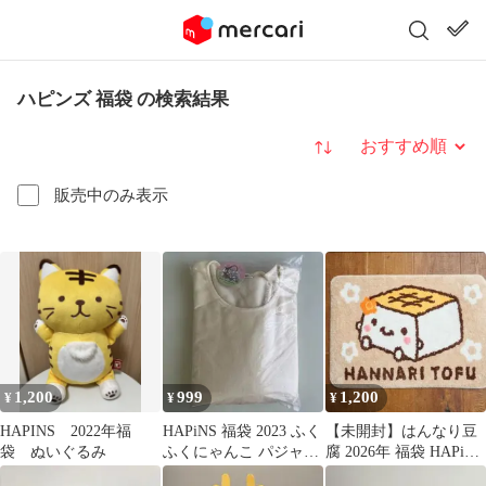
ハピンズ 福袋 の検索結果
並び替え
販売中のみ表示
1,200
999
1,200
¥
¥
¥
HAPINS 2022年福
HAPiNS 福袋 2023 ふく
【未開封】はんなり豆
袋 ぬいぐるみ
ふくにゃんこ パジャマ
腐 2026年 福袋 HAPiNS
プルオーバー
午年 ミニマット