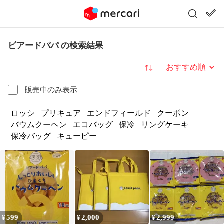
ビアードパパ の検索結果
並び替え
販売中のみ表示
ロッシ
プリキュア
エンドフィールド
クーポン
バウムクーヘン
エコバッグ
保冷
リングケーキ
保冷バッグ
キューピー
599
2,000
2,999
¥
¥
¥