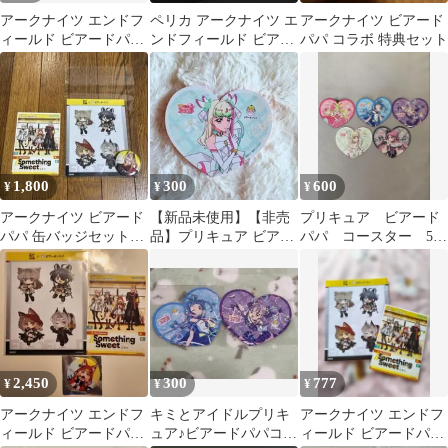
アークナイツ エンドフ
ペリカ アークナイツ エ
アークナイツ ビアード
ィールド ビアードパパ
ンドフィールド ビアー
パパ コラボ 特典セット
コラボ
ドパパ コラボ
1,800
300
600
¥
¥
¥
アークナイツ ビアード
【新品未使用】【非売
プリキュア ビアード
パパ 缶バッジセット
品】プリキュア ビアー
パパ コースター 5点
(ポグラニチニク)
ドパパ キュアズキュー
セット
ン
2,450
300
777
¥
¥
¥
アークナイツ エンドフ
キミとアイドルプリキ
アークナイツ エンドフ
ィールド ビアードパパ
ュア♪ビアードパパコー
ィールド ビアードパパ