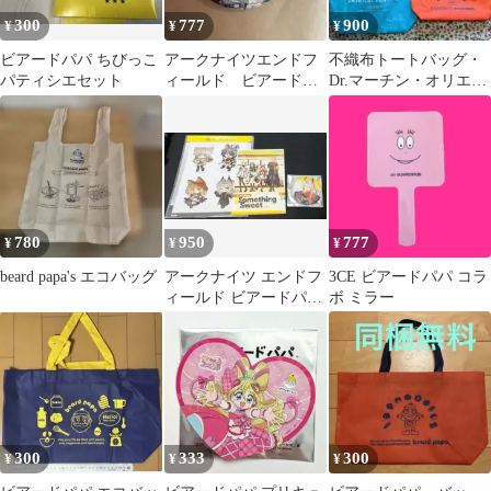
300
777
900
¥
¥
¥
ビアードパパ ちびっこ
アークナイツエンドフ
不織布トートバッグ・
パティシエセット
ィールド ビアードパ
Dr.マーチン・オリエン
パコラボ ペリカ 缶
タルトラフィック・ビ
バッジ
アードパパ・4点
780
950
777
¥
¥
¥
beard papa's エコバッグ
アークナイツ エンドフ
3CE ビアードパパ コラ
ィールド ビアードパパ
ボ ミラー
コラボセット
300
333
300
¥
¥
¥