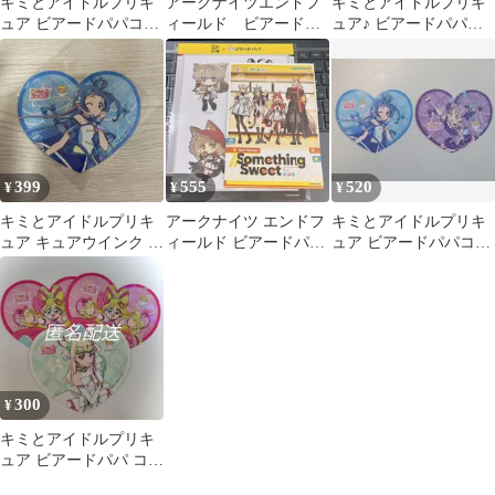
キミとアイドルプリキ
アークナイツエンドフ
キミとアイドルプリキ
ュア ビアードパパコラ
ィールド ビアードパ
ュア♪ ビアードパパコ
ボ コースター キュアキ
パ ペリカ 缶バッ
ラボコースター キュ
ッス
ジ ステッカー セッ
アキッス
ト
399
555
520
¥
¥
¥
キミとアイドルプリキ
アークナイツ エンドフ
キミとアイドルプリキ
ュア キュアウインク ビ
ィールド ビアードパパ
ュア ビアードパパコラ
アードパパ
ポスカ シール
ボ ハート型コースター
2枚セット
300
¥
キミとアイドルプリキ
ュア ビアードパパ コー
スター