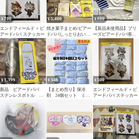
700
5,400
800
¥
¥
¥
エンドフィールド × ビ
焼き菓子まとめ/ビアー
【新品未使用品】ブリ
アードパパ ステッカー
ドパパしっとりおいし
ーズビアードパパ長袖
いひとくちバウム/おと
Tシャツ 100cm
なのばうむ
1,399
348
500
¥
¥
¥
新品 ビアードパパ
【まとめ売り】保冷
エンドフィールド × ビ
ステンレスボトル
剤 24個セット ミニ
アードパパ ステッカー
350ml ノベルティ
サイズ ビアードパ
パ ハンドメイド 材
料