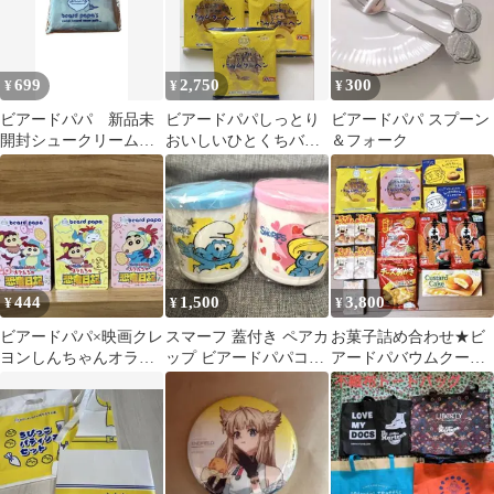
699
2,750
300
¥
¥
¥
ビアードパパ 新品未
ビアードパパしっとり
ビアードパパ スプーン
開封シュークリームレ
おいしいひとくちバウ
＆フォーク
シピ柄 エコバッグ
ムクーヘン バニラ5
袋
444
1,500
3,800
¥
¥
¥
ビアードパパ×映画クレ
スマーフ 蓋付き ペアカ
お菓子詰め合わせ★ビ
ヨンしんちゃんオラた
ップ ビアードパパコラ
アードパバウムクーヘ
ちの恐竜日記 オリジ
ボ
ン ・ビアードパパリン
ナルカード3種
グケーキ等 15個