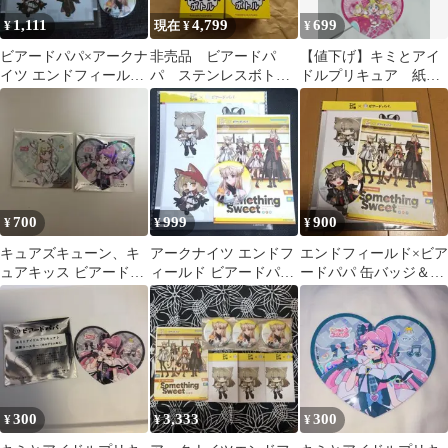
1,111
4,799
699
¥
現在 ¥
¥
ビアードパパ×アークナ
非売品 ビアードパ
【値下げ】キミとアイ
イツ エンドフィールド
パ ステンレスボト
ドルプリキュア 紙製
(コラボ) 缶バッジ他 ペ
ル 水筒 ノベルテ
コースター ビアード
リカ
ィ ２本セット
パパ ３枚セット
700
999
900
¥
¥
¥
キュアズキューン、キ
アークナイツ エンドフ
エンドフィールド×ビア
ュアキッス ビアードパ
ィールド ビアードパパ
ードパパ 缶バッジ＆ス
パ コースター
ペリカ 缶バッジ
テッカー&ポストカー
ド
300
3,333
300
¥
¥
¥