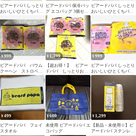
ビアードパパ しっとり
ビアードパパ 保冷バッ
ビアードパパ しっとり
おいしいひとくちバウ
グ エコバッグ 3個セッ
おいしいひとくちバウ
ムクーヘン 18個入
ト
ムクーヘン 6袋セット
999
1,799
999
¥
¥
¥
ビアードパパ バウム
【超お得！】 ビアー
ビアードパパ しっとり
クーヘン ストロベリ
ドパパ しっとりおい
おいしいひとくちバウ
ー 18個入り ２袋セ
しいひとくちバウムク
ムクーヘン ② 2種セ
ット
ーヘン 3個セット
ット
499
600
1,299
¥
¥
¥
ビアードパパ フェイ
未使用 ビアードパパ エ
【新品・未使用☆】ビ
スタオル
コバッグ
アードパパ ステンレス