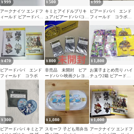
999
500
999
¥
¥
¥
アークナイツ エンドフ
キミとアイドルプリキ
ビアードパパ エンド
ィールド ビアードパパ
ュア♪ビアードパパコー
フィールド コラボ
缶バッジ ポグラニチニ
スター
タンタン
ク
470
800
1,800
¥
¥
¥
ビアードパパ エンド
非売品 未開封 ビア
お菓子まとめ売り ハイ
フィールド コラボ
ードパパ×映画クレヨン
チュウ2箱 ビアードパ
しんちゃん オラたちの
パ バウムクーヘン2袋
恐竜日記 3枚組
300
1,080
1,000
¥
¥
¥
ビアードパパ キミとア
スモーフ 子ども用弁当
アークナイツ エンドフ