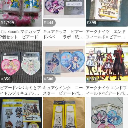
1,709
444
399
¥
¥
¥
The Smurfs マグカップ
キュアキッス ビアー
アークナイツ エンド
2個セット ビアードパ
ドパパ コラボ 紙製
フィールド× ビアード
パ
コースター
パパ コラボA
350
500
333
¥
¥
¥
ビアードパパ キミとア
キュアウインク コー
アークナイツ エンドフ
イドルプリキュア♪ コ
スター ビアードパ
ィールド×ビアードパパ
ースター アイドル ズキ
パ ウエハース キミ
ステッカー＆ポストカ
ューン
とアイドルプリキュア
ード