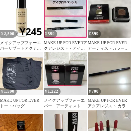
ーム 208
体
2,500
599
599
¥
¥
¥
メイクアップフォーエ
MAKE UP FOR EVERア
MAKE UP FOR EVER
バーリブートアクティ
クアレジスト・アイブ
アーティストカラーシ
ブケアイン ファンデー
ロウペンシル
ャドウ D-652
ション Y245
1,500
1,222
700
¥
¥
¥
MAKE UP FOR EVER
メイクアップフォーエ
MAKE UP FOR EVER
トートバッグ
バー アーティストカ
アクアレジスト カラー
ラーシャドウ リフィ
ペンシル 9 IVY
ル