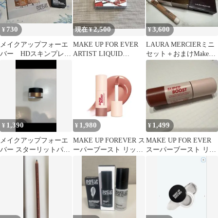
730
2,500
3,600
¥
現在 ¥
¥
メイクアップフォーエ
MAKE UP FOR EVER
LAURA MERCIERミニ
バー HDスキンプレス
ARTIST LIQUID
セット＋おまけMake
トパウダー0.2 &ファ
COLOR 214
Up For Ever
ンデ サンプル
1,390
1,980
1,499
¥
¥
¥
メイクアップフォーエ
MAKE UP FOREVER ス
MAKE UP FOR EVER
バー スターリットパウ
ーパーブースト リップ
スーパーブースト リッ
ダー 11 ゴールデンオレ
グロス 06
プグロス 11
ンジ