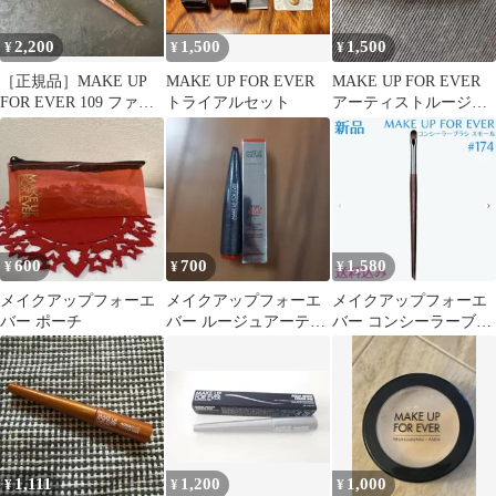
2,200
1,500
1,500
¥
¥
¥
［正規品］MAKE UP
MAKE UP FOR EVER
MAKE UP FOR EVER
FOR EVER 109 ファン
トライアルセット
アーティストルージュ
デーションブラシ
リップパレット
600
700
1,580
¥
¥
¥
メイクアップフォーエ
メイクアップフォーエ
メイクアップフォーエ
バー ポーチ
バー ルージュアーティ
バー コンシーラーブラ
スト スパークル 004
シ スモール #174 新品
1,111
1,200
1,000
¥
¥
¥