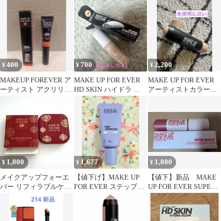
トブラシクレンザー
ダー サンプル
売りMAKE UP FOR
EVER他
400
700
2,200
¥
¥
¥
MAKEUP FOREVER ア
MAKE UP FOR EVER
MAKE UP FOR EVER
ーティスト アクリリッ
HD SKIN ハイドラ グ
アーティストカラーク
プ 301
ロウ 1R02
レヨン102
1,800
1,677
1,800
¥
¥
¥
メイクアップフォーエ
【値下げ】MAKE UP
【値下】新品 MAKE
バー リフィラブルケー
FOR EVER ステップ1
UP FOR EVER SUPER
ス L<限定デザイン>
プライマーポアミニマ
BOOST 10
イザー