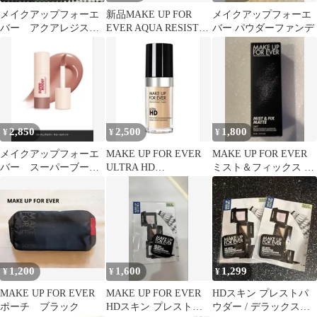
メイクアップフォーエ
新品MAKE UP FOR
メイクアップフォーエ
バー アクアレジスト
EVER AQUA RESIST
バー パウダーファンデ
カラーインク 08
COLOR INK
2,850
2,500
1,800
¥
¥
¥
メイクアップフォーエ
MAKE UP FOR EVER
MAKE UP FOR EVER
バー スーパーブース
ULTRA HD
ミスト＆フィックス マ
トリップグロス06
FOUNDATION
ット 30ml
1,200
1,600
1,299
¥
¥
¥
MAKE UP FOR EVER
MAKE UP FOR EVER
HDスキン プレストパ
ポーチ ブラック
HDスキン プレストパ
ウダー / デラックスサ