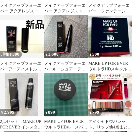
メイクアップフォーエ
メイクアップフォーエ
メイクアップフォーエ
バー アクアレジストブ
バー アクアレジストブ
バー ファンデーショ
ロウスカルプター30ソ
ロウスカルプター15ソ
ン サンプル
フトブラウン新品
フトブラウン新品
300
1,600
500
現在 ¥
¥
¥
メイクアップフォーエ
メイクアップフォーエ
MAKE UP FOR EVER
バーアーティストルー
バールージュアーティ
ウルトラHDスキンルー
ジュクリーム C207 リ
スト302
スパウダー
ップスティック
2,999
899
799
¥
¥
¥
2点セット MAKE UP
MAKE UP FOR EVER
アイシャドウパレッ
FOR EVER インスタン
ウルトラHDルースパウ
ト、リップ他4点まとめ