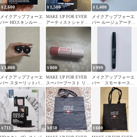
2,600
1,500
1,400
¥
¥
¥
メイクアップフォーエ
MAKE UP FOR EVER
メイクアップフォーエ
バー HDスキンルース
アーティストシャドウ
バー ルージュアーティ
パウダー 0.1 ミニ トラ
650
スト フォーエバーマッ
ベルサイズ
ト 196
3,000
800
999
¥
¥
¥
メイクアップフォーエ
MAKE UP FOR EVER
メイクアップフォーエ
バー スターリットパウ
スーパーブースト リッ
バー スモーキースト
ダー スターリットダイ
プグロス 10
レッチ マスカラ
アモンドパウダー
711
850
600
¥
¥
¥