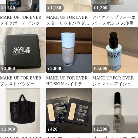
1,100
1,130
1,200
¥
¥
¥
MAKE UP FOR EVER
MAKE UP FOR EVER
メイクアップフォーエ
メイクポーチ ピンク
スターリットパウダー
バー スポンジ 未使用
13 フィイスカラー
3,860
5,800
3,600
¥
¥
¥
MAKE UP FOR EVER
MAKE UP FOR EVER
MAKE UP FOR EVER
プレストパウダー
HD SKIN ハイドラ グ
ジェントルアイジェル
ロウ 1Y06
メイクアップフォーエ
バー
1,900
420
2,200
¥
¥
¥