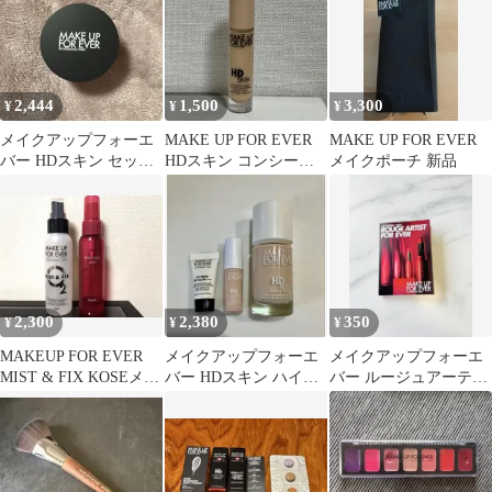
2,444
1,500
3,300
¥
¥
¥
メイクアップフォーエ
MAKE UP FOR EVER
MAKE UP FOR EVER
バー HDスキン セッテ
HDスキン コンシーラ
メイクポーチ 新品
ィングパウダー 1.1 ラ
ー
イトバニラ
2,300
2,380
350
¥
¥
¥
MAKEUP FOR EVER
メイクアップフォーエ
メイクアップフォーエ
MIST & FIX KOSEメイ
バー HDスキン ハイド
バー ルージュアーティ
クキープミスト
ラグロウ ファンデーシ
スト リップスティック
ョン1N00
サンプル