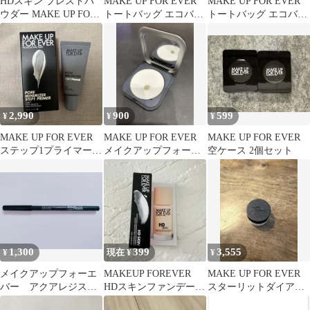
HDスキン プレストパ
MAKE UP FOR EVER
MAKE UP FOR EVER
ウダー MAKE UP FOR
トートバッグ エコバッ
トートバッグ エコバッ
EVER ラベンダー
グ ノベルティ
グ ノベルティ
2,990
900
599
¥
¥
¥
MAKE UP FOR EVER
MAKE UP FOR EVER
MAKE UP FOR EVER
ステップ1プライマー
メイクアップフォーエ
空ケース 2個セット
ポアミニマイザー
バー パウダー
1,300
399
3,555
¥
現在 ¥
¥
メイクアップフォーエ
MAKEUP FOREVER
MAKE UP FOR EVER
バー アクアレジスト
HDスキンファンデーシ
スターリットダイアモ
カラーペンシル アイ
ョン 1N00 ミニ 新品
ンドパウダー 101