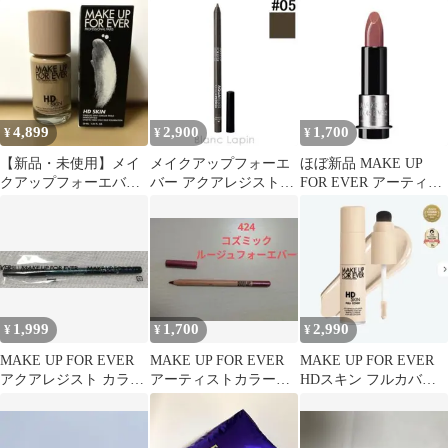
ウダー 0.2 x 2個
ンプル / 0.2 / 1g
4,899
2,900
1,700
¥
¥
¥
【新品・未使用】メイ
メイクアップフォーエ
ほぼ新品 MAKE UP
クアップフォーエバ
バー アクアレジストカ
FOR EVER アーティス
ー HDスキンファンデ
ラーペンシル #05 アイ
トルージュ ヌードカラ
ーション 2N26
ライナー
ー
1,999
1,700
2,990
¥
¥
¥
MAKE UP FOR EVER
MAKE UP FOR EVER
MAKE UP FOR EVER
アクアレジスト カラー
アーティストカラーペ
HDスキン フルカバー
ペンシル 7
ンシル コズミック 424
コンシーラー1Ｎ02