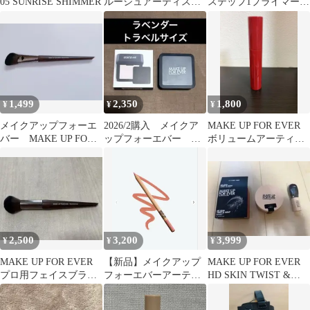
05 SUNRISE SHIMMER
ルージュアーティスト
ステップ1プライマー
フォーエバー 138
ハイドラブースター
1,499
2,350
1,800
¥
¥
¥
メイクアップフォーエ
2026/2購入 メイクア
MAKE UP FOR EVER
バー MAKE UP FOR
ップフォーエバー HD
ボリュームアーティス
EVER ブラシ 150
スキンプレストパウダ
ト マスカラ 01
ー ミニ
2,500
3,200
3,999
¥
¥
¥
MAKE UP FOR EVER
【新品】メイクアップ
MAKE UP FOR EVER
プロ用フェイスブラシ
フォーエバーアーティ
HD SKIN TWIST &
152WAVY
ストカラーペンシル
LIGHT
コズミック 310