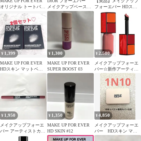
MAKE UP FOR EVER
DIOR フォーエバー
【美品】メイクアップ
オリジナル トートバッ
メイクアップベース
フォーエバー HDスキ
グ
サンプル2個
ン カラーコレクタ
ー 0.5番
1,399
1,300
2,500
¥
¥
¥
MAKE UP FOR EVER
MAKE UP FOR EVER
メイクアップフォーエ
HDスキン マットベル
SUPER BOOST 03
バー☆新作アーティス
ベット 2g
トリキッドカラーマッ
ト214人気色☆
1,950
1,350
4,850
¥
¥
¥
メイクアップフォーエ
MAKE UP FOR EVER
メイクアップフォーエ
バー アーティストカラ
HD SKIN #12
バー HDスキン マッ
ーペンシル エクストリ
トベルベット 1N10 本