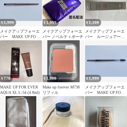
1,999
1,999
1,100
¥
¥
¥
メイクアップフォーエ
メイクアップフォーエ
メイクアップフォーエ
バー MAKE UP FOR
バー ノベルティポーチ
バー ルージュアーテ
EVER ブラシ 216
ィスト スパークル
003
770
1,000
1,999
¥
¥
¥
MAKE UP FOR EVER
Make up forever M738
メイクアップフォーエ
AQUA XL L-54 (4.8ml)
リフィル
バー MAKE UP FOR
EVER ブラシ 274