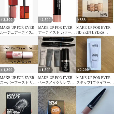
2,200
2,500
333
¥
¥
¥
MAKE UP FOR EVER
MAKE UP FOR EVER
MAKE UP FOR EVER
ルージュアーティスト
アーティスト カラーク
HD SKIN HYDRA
フォーエバーマット214
レヨン 104
GLOW 1N00
1,300
1,500
2,200
¥
¥
¥
MAKE UP FOR EVER
MAKE UP FOR EVER
MAKE UP FOR EVER
スーパーブースト リッ
ベースメイクサンプル
ステップ1プライマー
プグロス 10
セット/ファンデーショ
イエロネス
ン他