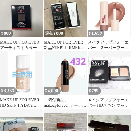
ライナー
800
800
1,699
¥
現在 ¥
¥
MAKE UP FOR EVER
MAKE UP FOR EVER
メイクアップフォーエ
アーティストカラーシ
新品STEP1 PRIMER ミ
バー スーパーブース
ャドウ
ニ2個セット
トリップグロス 06
3,333
4,000
799
¥
¥
¥
MAKE UP FOR EVER
「箱付新品」
メイクアップフォーエ
HD SKIN HYDRA
makeupforever アーティ
バー HDスキン マット
GLOW
ストカラークレヨン
ベルベットコンパクト
432