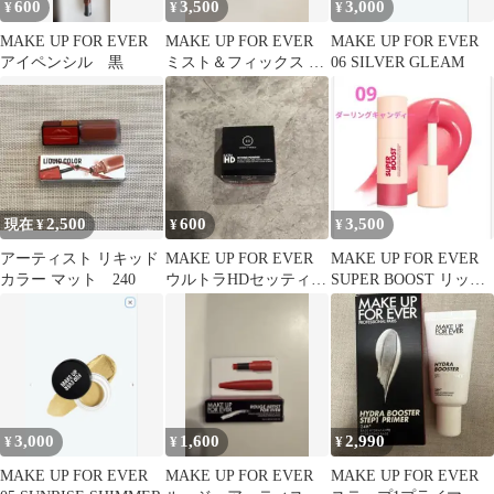
600
3,500
3,000
¥
¥
¥
MAKE UP FOR EVER
MAKE UP FOR EVER
MAKE UP FOR EVER
アイペンシル 黒
ミスト＆フィックス マ
06 SILVER GLEAM
ット 保湿ローション
2,500
600
3,500
現在 ¥
¥
¥
アーティスト リキッド
MAKE UP FOR EVER
MAKE UP FOR EVER
カラー マット 240
ウルトラHDセッティン
SUPER BOOST リップ
グパウダー 2.0
グロス 09
3,000
1,600
2,990
¥
¥
¥
MAKE UP FOR EVER
MAKE UP FOR EVER
MAKE UP FOR EVER