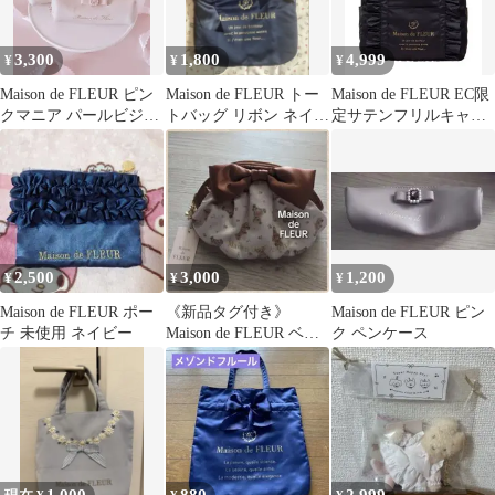
3,300
1,800
4,999
¥
¥
¥
Maison de FLEUR ピン
Maison de FLEUR トー
Maison de FLEUR EC限
クマニア パールビジュ
トバッグ リボン ネイビ
定サテンフリルキャリ
ー合皮リボンペンケー
ー
ーオン ブラック 黒
ス
2,500
3,000
1,200
¥
¥
¥
Maison de FLEUR ポー
《新品タグ付き》
Maison de FLEUR ピン
チ 未使用 ネイビー
Maison de FLEUR ベア
ク ペンケース
柄 ポーチ リボン