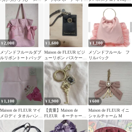
エア ポーチ
ー
ートバッグ 黒
2,000
1,600
1,100
¥
¥
¥
メゾンドフルールダブ
Maison de FLEUR ビジ
メゾンドフルール フ
ルリボントートバッグ
ューリボン パスケース
リルバック
ブラック
1,100
1,900
600
¥
¥
¥
Maison de FLEUR マイ
【貴重】Maison de
Maison de FLEUR イニ
メロディ タオルハンカ
FLEUR キーチャー
シャルチャーム M
チ
ム ブラック