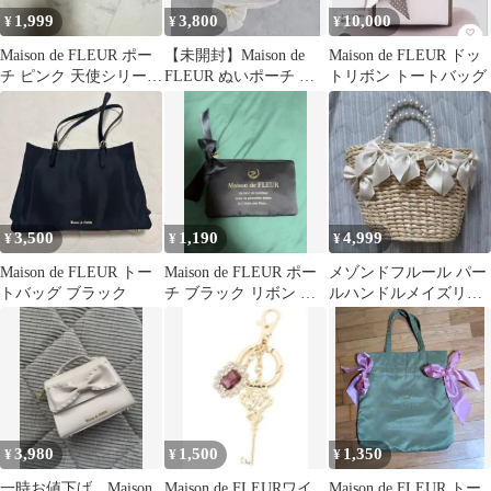
1,999
3,800
10,000
¥
¥
¥
Maison de FLEUR ポー
【未開封】Maison de
Maison de FLEUR ドッ
チ ピンク 天使シリーズ
FLEUR ぬいポーチ リ
トリボン トートバッグ
新品タグ付き
ボンプリントクリアポ
ーチ
3,500
1,190
4,999
¥
¥
¥
Maison de FLEUR トー
Maison de FLEUR ポー
メゾンドフルール パー
トバッグ ブラック
チ ブラック リボン マ
ルハンドルメイズリボ
スクケース
ンカゴバッグ
3,980
1,500
1,350
¥
¥
¥
一時お値下げ、Maison
Maison de FLEURワイ
Maison de FLEUR トー