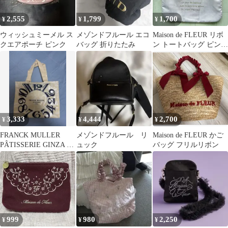
2,555
1,799
1,700
¥
¥
¥
ウィッシュミーメル ス
メゾンドフルール エコ
Maison de FLEUR リボ
クエアポーチ ピンク
バッグ 折りたたみ
ン トートバッグ ピンク
メゾンドフルール
3,333
4,444
2,700
¥
¥
¥
FRANCK MULLER
メゾンドフルール リ
Maison de FLEUR かご
PÂTISSERIE GINZA ト
ュック
バッグ フリルリボン
ートバッグ
999
980
2,250
¥
¥
¥