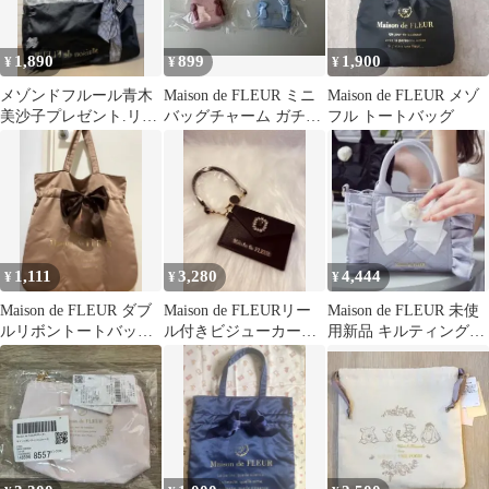
1,890
899
1,900
¥
¥
¥
メゾンドフルール青木
Maison de FLEUR ミニ
Maison de FLEUR メゾ
美沙子プレゼント.リボ
バッグチャーム ガチャ
フル トートバッグ
ン.ボストンバッグ
2種セット（赤/青）
1,111
3,280
4,444
¥
¥
¥
Maison de FLEUR ダブ
Maison de FLEURリー
Maison de FLEUR 未使
ルリボントートバッグ
ル付きビジューカード
用新品 キルティングミ
ブラウン
ポケットパスケースブ
ニトートバッグ
ラック