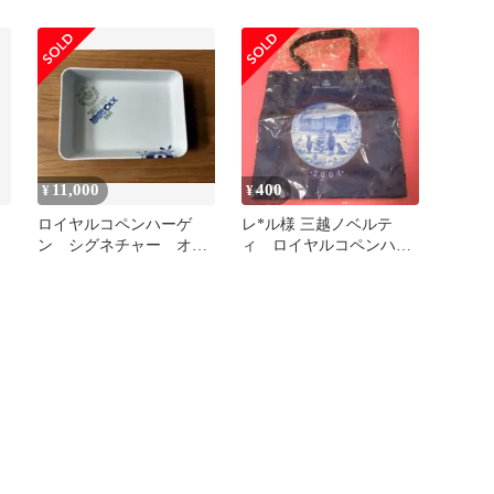
肉祭りセットタレハサミ
イヤルコペンハーゲント
トングトレー付きギフト
ートバッグ2枚
食品キャンプキャンプ飯
11,000
400
¥
¥
ロイヤルコペンハーゲ
レ*ル様 三越ノベルテ
ン シグネチャー オー
ィ ロイヤルコペンハー
ブンウェア
ゲン 手提げ