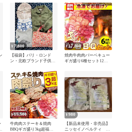
り豪快セットギフトキャ
ンプキャンプ飯
7,800
17,800
¥
¥
ン
【福袋】パリ・ロンド
焼肉牛肉肉バーベキュー
ン・北欧ブランド子供服
ギガ盛り6種セット12～
セット (8-10才)女の子
14人前BBQ焼くだけ福袋
ギフト食品プレゼントキ
ャンプキャンプ飯
15,500
980
¥
¥
ン
牛肉肉ステーキ＆焼肉
【新品未使用・非売品】
プ
BBQギガ盛り3kg超福袋
ニッセイノベルティ ロ