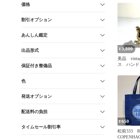
焼肉2個・
価格
個）合計11食
セット
割引オプション
あんしん鑑定
3,800
¥
出品形式
美品 vint
ス ハンド
保証付き整備品
ス細工 猿
色
発送オプション
配送料の負担
650
¥
タイムセール割引率
松前333 R
COPENH