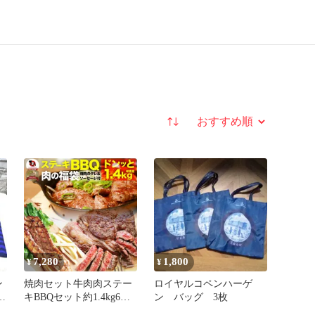
並び替え
7,280
1,800
¥
¥
ン
焼肉セット牛肉肉ステー
ロイヤルコペンハーゲ
グ
キBBQセット約1.4kg6種
ン バッグ 3枚
ィ
福袋1ポンドステーキ入