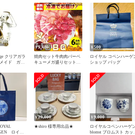
豚生姜焼肉2
ューギフト食品プレゼン
 福袋 2026
ト福袋キャンプキャンプ
飯
9,480
500
¥
¥
age クリアガラ
焼肉セット牛肉肉バーベ
ロイヤル コペンハーゲ
メイド ガラ
キューメガ盛りセット6
ショップ バッグ
 金彩
～8人前BBQ焼くだけ福
袋グルメギフト食品プレ
ゼントキャンプキャンプ
飯
29,000
9,000
¥
¥
OYAL
★shiro 様専用出品★
ロイヤルコペンハーゲ
AGEN ロイヤ
blomst ブロムスト カッ