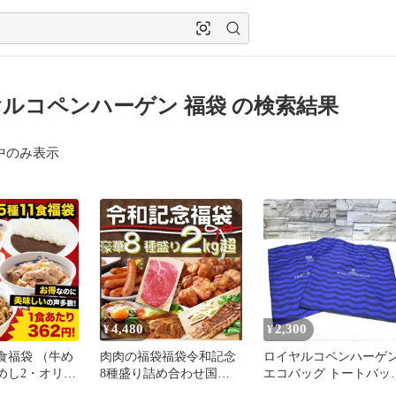
ルコペンハーゲン 福袋 の検索結果
中のみ表示
4,480
2,300
¥
¥
1食福袋 （牛め
肉肉の福袋福袋令和記念
ロイヤルコペンハーゲ
豚めし2・オリジ
8種盛り詰め合わせ国産
エコバッグ トートバッ
2個・カルビ
牛ステーキBBQバーベキ
250周年記念 ノベルテ