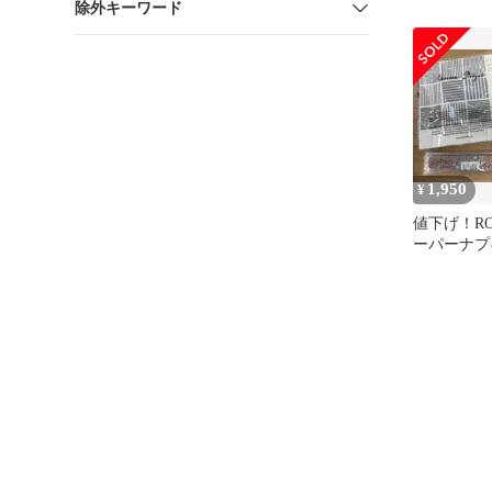
除外キーワード
ル・コペ
2004 プ
ィ バッグ
店
1,950
¥
値下げ！RO
ーパーナプ
リックとウ
セット