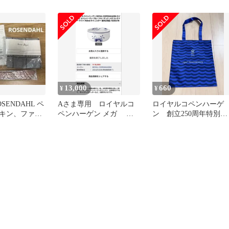
ンハーゲン
200ml
レートノベルテ
 松前R56号
13,000
660
¥
¥
SENDAHL ペ
Aさま専用 ロイヤルコ
ロイヤルコペンハーゲ
キン、ファブ
ペンハーゲン メガ コ
ン 創立250周年特別デ
ッドトングの
ンテナーワイド1個
ザイン限定布製バッグ