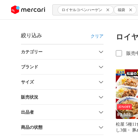
ンツにスキップ
ロイヤルコペンハーゲン
福袋
絞り込み
ロイヤ
クリア
カテゴリー
販売
ブランド
サイズ
販売状況
35%OFF
出品者
3,980
¥
松屋 5種1
商品の状態
し3個・ 
ナルカレー