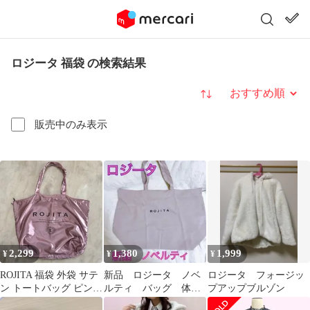
ロジータ 福袋 の検索結果
並び替え
販売中のみ表示
2,299
1,380
1,999
¥
¥
¥
ROJITA 福袋 外袋 サテ
新品 ロジータ ノベ
ロジータ フォージッ
ン トートバッグ ピンク
ルティ バッグ 体操
プアップブルゾン
ファスナー付き
着入れなどに 量産