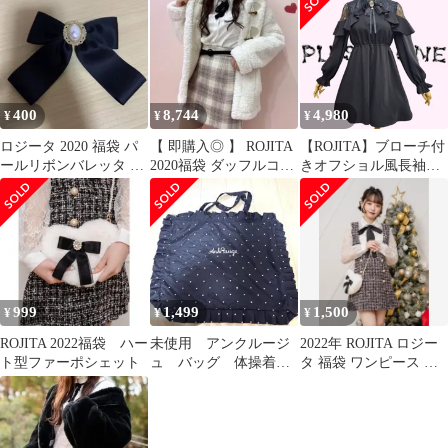
型 地雷系 ロリータ
400
8,744
4,980
¥
¥
¥
ロジータ 2020 福袋 パ
【 即購入◎ 】 ROJITA
【ROJITA】ブローチ付
ールリボンバレッタ 量
2020福袋 ダッフルコー
きオフショル風長袖ワ
産型
ト
ンピース
999
1,499
1,500
¥
¥
¥
ROJITA 2022福袋 ハー
未使用 アンクルージ
2022年 ROJITA ロジー
ト型ファーポシェット
ュ バッグ 体操着入
タ 福袋 ワンピース 量
れなどに 量産型 地
産型 地雷 オタク ホビ
雷系 ロリータ