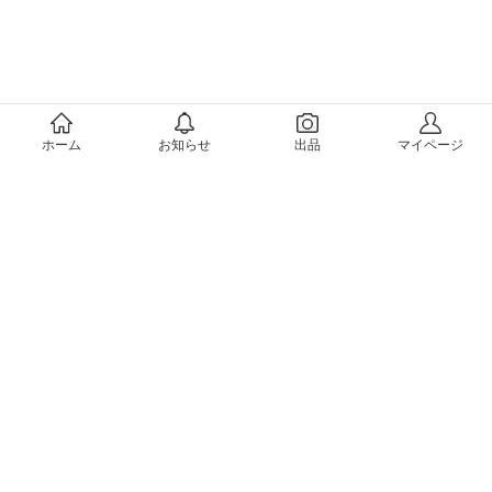
メルカリについて
ホーム
お知らせ
出品
マイページ
会社概要（運営会社）
採用情報
プレスリリース
公式ブログ
プレスキット
メルカリUS
メルカリShops
m department（エムデパ）
ヘルプ
ヘルプセンター（ガイド・お問い合わせ）
メルカリShopsでショップを開設する
メルカリShops ショップ管理画面にログイン
メルカリShops出店者向けガイド
お問い合わせ一覧