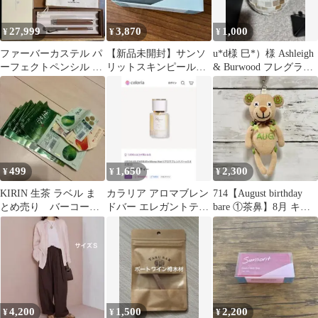
ご とろぴかる さくら
もんぶらん
27,999
3,870
1,000
¥
¥
¥
ファーバーカステル パ
【新品未開封】サンソ
u*d様 巳*）様 Ashleigh
ーフェクトペンシル 茶
リットスキンピールバ
& Burwood フレグラン
FABER-CASTELL
ー ハイドロキノール 黒
スランプ 抹
1個
499
1,650
2,300
¥
¥
¥
KIRIN 生茶 ラベル ま
カラリア アロマブレン
714【August birthday
とめ売り バーコー
ドバー エレガントティ
bare ①茶鼻】8月 キー
ド 20枚
ー 3.2ml
ホルダー
4,200
1,500
2,200
¥
¥
¥