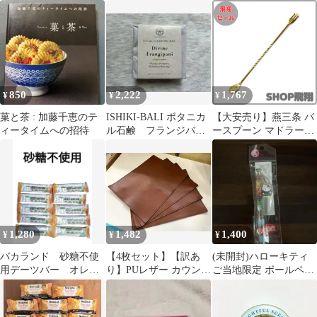
ザー調 20本収納 喫
ル MARS（マルス） バ
煙 煙草入 おしゃれ
ーテーブル/カウンター
テーブル/BR KNT-J1062
BR (2614612)
850
2,222
1,767
¥
¥
¥
菓と茶 : 加藤千恵のテ
ISHIKI-BALI ボタニカ
【大安売り】燕三条 バ
ィータイムへの招待
ル石鹸 フランジバニ
ースプーン マドラー
（プルメリア）
24cm 金メッキ 短い シ
ョート スパイラル 右利
き用 18-0ステンレス製
カクテル ハイボール 業
務用 家庭用 食洗機対応
ミキシング 攪拌
1,280
1,482
1,400
¥
¥
¥
バカランド 砂糖不使
【4枚セット】【訳あ
(未開封)ハローキティ
用デーツバー オレン
り】PUレザー カウンタ
ご当地限定 ボールペン
ジ 10本 お菓子 お
ーマット リバーシブル
京都・宇治茶
やつ 個包装
ランチョンマット 茶黒
撮影用の背景マットに