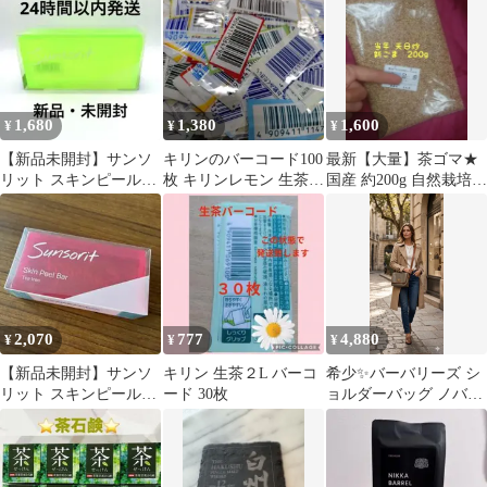
品
ブラック
1,680
1,380
1,600
¥
¥
¥
【新品未開封】サンソ
キリンのバーコード100
最新【大量】茶ゴマ★
リット スキンピールバ
枚 キリンレモン 生茶
国産 約200g 自然栽培
ー AHA 緑 1個
午後の紅茶 ミネラルウ
天日炒り 【送料込み】
ォーター
2,070
777
4,880
¥
¥
¥
【新品未開封】サンソ
キリン 生茶２L バーコ
希少✨バーバリーズ シ
リット スキンピールバ
ード 30枚
ョルダーバッグ ノバチ
ー ティートゥリー 赤 1
ェック ホースロゴ イタ
個
リア製 茶