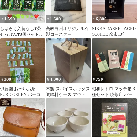
1,599
1,680
6,800
¥
¥
¥
しばらく入荷なし❣️茶
高級白州オリジナル石
NIKKA BARREL AGED
せっけん❣️8個セット❣️
製コースター
COFFEE 余市10年
クロバーコーポレーシ
ョン
300
4,000
750
¥
¥
¥
伊藤園 お〜いお茶
木製 スパイスボックス
昭和レトロ マッチ箱 3
PURE GREEN バーコー
調味料ケース アウトド
種セット 喫茶店 バー
ド 24枚
ア 収納