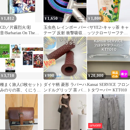
ー キッチンタオル カフ
ェ バー ラウンジ スナ
ック クラブ
1,812
1,650
1,800
¥
¥
¥
CD／片霧烈火/彩
玉虫色 レインボー バー
<サYE2>キャッ茶 キャ
音/Barbarian On The
テープ 反射 衝撃吸収性
ッツクローリーフティ
Groove feat.茶太／
ロードバイク
ー 1.5g×30包入り ペル
【3CD】G線上の魔王
ー産キャッツクローリ
オリジナルサウンドコ
ーフ100％ 賞味期限：
レクション
2027.4
3,710
990
20,000
¥
¥
¥
種まく旅人(3枚セット)
ダイヤ柄 菱形 ラバーハ
Kansai SERVICE フロン
みのりの茶、くにうみ
ンドルグリップ 茶 バイ
トタワーバー KTT010
の郷、夢のつぎ木、お
ク カスタム ミリバー
まけ【劇場版 鬼滅の刃
無限列車編 + 銀魂 THE
FINAL】付き【全巻 邦
画 中
14%OFF