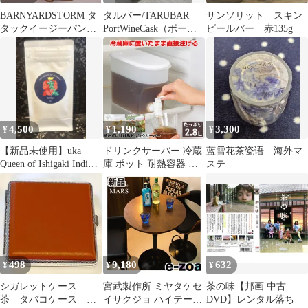
BARNYARDSTORM タ
タルバー/TARUBAR
サンソリット スキン
タックイージーパンツ
PortWineCask（ポート
ピールバー 赤135g
サイズS ブラウン 茶 夏
ワインカスク）
4,500
1,190
3,300
¥
¥
¥
【新品未使用】uka
ドリンクサーバー 冷蔵
蓝雪花茶瓷语 海外マ
Queen of Ishigaki Indigo
庫 ポット 耐熱容器 水
ステ
ウカヘナ
筒 麦茶ポット お茶 ジ
ュース 水 ウォーターピ
ッチャー ウォーターボ
トル ウォーターサーバ
ー キッチン ウォーター
ボトル プラスチック パ
ッキン おしゃれ 収納
498
9,180
632
¥
¥
¥
洗いやすい 紅茶 キャン
プ レジャー
シガレットケース
宮武製作所 ミヤタケセ
茶の味【邦画 中古
茶 タバコケース レ
イサクジョ ハイテーブ
DVD】レンタル落ち