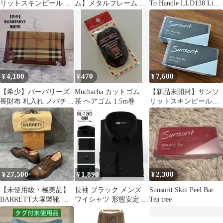
リットスキンピールバ
ム】メタルフレーム 抽
To Handle LLD138 Live
ー AHAマイルド 青1個
出レバー式テ イーサー
And Love /00250
バー
4,180
470
7,600
¥
¥
¥
​【希少】バーバリーズ
Muchacha カットゴム
【新品未開封】サンソ
長財布 札入れ ノバチェ
茶 ヘアゴム 1.5m巻
リットスキンピールバ
ック シャドーホース レ
ー ハイドロキノール 黒
ザー 茶
2個
27,500
1,890
2,300
¥
¥
¥
【未使用級・極美品】
長袖 ブラック メンズ
Sunsorit Skin Peel Bar
BARRETT大塚製靴 内
ワイシャツ 形態安定 黒
Tea tree
羽根 茶 ストレートチッ
シャツ カフェ BAR 制
プ7.5
服 ドレスシャツ クール