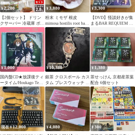
2,280
3,880
3,300
¥
¥
¥
【2個セット】 ドリン
粉末 ミモザ 根皮
【DVD】怪談好きが集
クサーバー 冷蔵庫 ポッ
mimosa hostilis root bark
まるBAR REQUIEM 第
ト 耐熱容器 水筒 麦茶
20g
参章〈3枚組〉【セル
ポット お茶 ジュース
版】
水 ウォーターピッチャ
ー ウォーターボトル ウ
ォーターサーバー キッ
チン ウォーター ボトル
プラスチック パッキン
1,000
10,380
1,380
¥
¥
¥
おしゃれ 収納 洗いやす
い 紅茶 キャンプ
国内盤CD★放課後ティ
銀茶 クロスボール カス
茶せっけん 京都産茶葉
ータイム/Houkago Tea
タム ブレスウォッチ 腕
配合 6個セット
Time■ Singing!(初回限
時計 デイデイト ウォッ
定盤)
チブレス
【PCCG70084/49880136
88728】B20835
12,000
4,080
300
現在 ¥
¥
¥