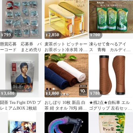
個
トレーナー ステンレス
お茶 グッズ 茶葉 茶漉
し スリム ティーウェア
おしゃれ シンプル )
799
2,850
700
¥
¥
¥
懸賞応募 応募券 バ
麦茶ポット ピッチャー
凍らせて食べるアイ
ーコード まとめ売り
お茶ポット冷水筒 冷蔵
ス 青梅 カルディ
庫ポット 蓋付き 大容量
梅アイス
4L 透明 ドリンクサー
バー 広口 卓上 麦茶ポ
ット 冷蔵庫ジャグ 蛇口
付き 冷蔵庫バー 洗いや
すい クリア ウォーター
ジャグ キャンプ ジャグ
3,680
1,000
780
¥
¥
¥
漏れ防止
闘茶 Tea Fight DVD プ
おしぼり 10枚 新品 白
★残2点★自転車 エル
レミアムBOX 2枚組
茶 紺 タオル 70匁 綿
ゴグリップ 左右セット
100% まとめ買い ホワ
茶 ハンドル交換
イト ブラウン ネイビー
業務用 台ふき ぞうきん
ふきん おてふき ダスタ