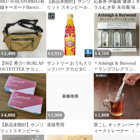
MD770-BUSPDBBA1有
【新品未開封】サンソ
応募券 伊藤園 健康ミネ
線キーボードBaroco茶
リット スキンピールバ
ラルむぎ茶 永谷園 味ひ
軸 英語US配列 85
ー ティートゥリー 赤2
とすじ キューピー バー
個
コード
2,480
2,911
4,500
¥
¥
¥
【H6】希少✨BURLAP
サントリー おうちドリ
＊Ashleigh & Burwood
OUTFITTER サコッシ
ンクバー デカビタC 希
＊ランプフレグランス
ュ ショルバーバッ
釈用 340ml ペットボト
＊【3本セット】送料込
グ 茶
ル 8本 (1本入×8 まとめ
買い) 割るだけ 濃縮 原
液
4,080
1,900
1,008
¥
¥
¥
【新品未開封】サンソ
茶様専用
茶こし キッチンバー テ
リットスキンピールバ
ィーストレーナー （ 食
ー ティートゥリー 赤 2
洗機対応 1杯用 紅茶 ス