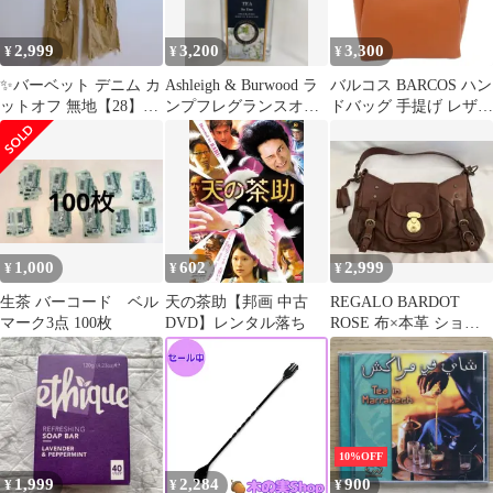
2,999
3,200
3,300
¥
¥
¥
✨️バーベット デニム カ
Ashleigh & Burwood ラ
バルコス BARCOS ハン
ットオフ 無地【28】ブ
ンプフレグランスオイ
ドバッグ 手提げ レザー
ラウン 綿 カジュアル
ル
ロゴ 茶 ブラウン /FF
古着
■GY99
1,000
602
2,999
¥
¥
¥
生茶 バーコード ベル
天の茶助【邦画 中古
REGALO BARDOT
マーク3点 100枚
DVD】レンタル落ち
ROSE 布×本革 ショル
ダーバッグ 茶
10%OFF
1,999
2,284
900
¥
¥
¥