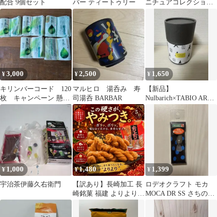
配合 9個セット
バー ティートゥリー
ニチュアコレクショ
ン カフェ ムハ ハ
ナ BANDAI
3,000
2,500
1,650
¥
¥
¥
キリンバーコード 120
マルヒロ 湯呑み 寿
【新品】
枚 キャンペーン 懸
司湯呑 BARBAR
Nulbarich×TABIO ARTS
賞 応募
刺しゅうソックス M
1,000
1,480
1,399
¥
¥
¥
宇治茶伊藤久右衛門
【訳あり】長崎加工 長
ロデオクラフト モカ
崎銘菓 福建 よりより
MOCA DR SS さちのお
長崎銘菓 訳あり お菓子
茶
中華菓子 硬いお菓子 麻