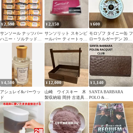
も［mc-ol060］
2,590
2,150
600
¥
¥
¥
サンソール ナッツバー
サンソリット スキンピ
モロゾフ タイニー缶 フ
ハニー・ソルテッド・
ールバー ティートゥリ
ローラルガーデン 2023
マカダミア 22g x 20本
ー 赤
デザイン 水色
4,500
12,000
1,140
¥
¥
¥
アシュレイ&バーウッ
山崎 ウイスキー 木
SANTA BARBARA
ド
製収納箱 岡持 古道具
POLO &
小物入れ 道具箱 レトロ
RACQUETCLUB 長財
アンティーク
布 茶