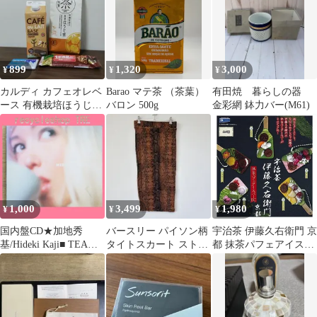
花巻 唐人巻 マファール
長崎 お土産 お取り寄せ
お茶菓子 手作り 伝統菓
子
899
1,320
3,000
¥
¥
¥
カルディ カフェオレベ
Barao マテ茶 （茶葉）
有田焼 暮らしの器
ース 有機栽培ほうじ茶
バロン 500g
金彩網 鉢力バー(M61)
ミンティア 1本満足バ
ー
1,000
3,499
1,980
¥
¥
¥
国内盤CD★加地秀
バースリー パイソン柄
宇治茶 伊藤久右衛門 京
基/Hideki Kaji■ TEA
タイトスカート ストレ
都 抹茶パフェアイスバ
【PSCR5666/498802303
ート裾 M 茶 レーヨン
ーBC 全5種セット フル
7677】B20960
デート
コンプ コンプリート ガ
チャ ガチャガチャ カプ
セルトイ ミニチュア フ
ィギュア まっちゃ いち