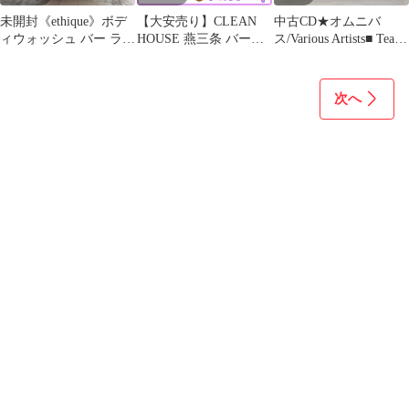
未開封《ethique》ボデ
【大安売り】CLEAN
中古CD★オムニバ
ィウォッシュ バー ラベ
HOUSE 燕三条 バース
ス/Various Artists■ Tea in
ンダー 120g
プーン マドラー 24cm
Marrakech
黒酸化発色 ショート ス
【STEW44CD/07400421
パイラル 右利き用 18-0
54421】F22993
次へ
ステンレス製 食洗機対
応