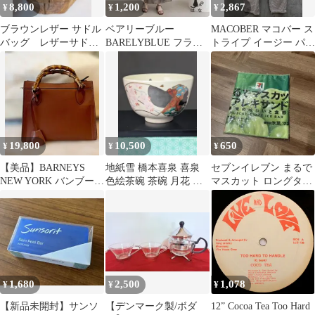
8,800
1,200
2,867
¥
¥
¥
ブラウンレザー サドル
ベアリーブルー
MACOBER マコバー ス
バッグ レザーサドル
BARELYBLUE フラワ
トライプ イージー パン
バッグ ツールバッ
ーシアーキャミワンピ
ツ sizeM/白ｘ茶 ■◇レ
グ バーバック
ース 茶 花柄
ディース
19,800
10,500
650
¥
¥
¥
【美品】BARNEYS
地紙雪 橋本喜泉 喜泉
セブンイレブン まるで
NEW YORK バンブーバ
色絵茶碗 茶碗 月花 地
マスカット ロングタオ
ッグ 茶
紙 色絵 茶道具 共箱 共
ル
布 栞
1,680
2,500
1,078
¥
¥
¥
【新品未開封】サンソ
【デンマーク製/ボダ
12” Cocoa Tea Too Hard