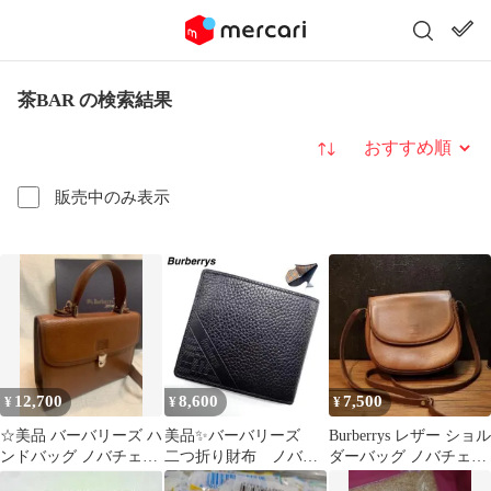
茶BAR の検索結果
並び替え
販売中のみ表示
12,700
8,600
7,500
¥
¥
¥
☆美品 バーバリーズ ハ
美品✨バーバリーズ
Burberrys レザー ショル
ンドバッグ ノバチェッ
二つ折り財布 ノバチ
ダーバッグ ノバチェッ
ク レザー 革 長期保管
ェック ロゴ型押し
ク 茶