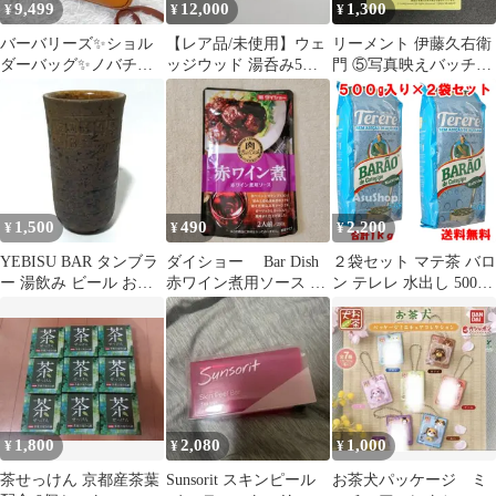
9,499
12,000
1,300
¥
¥
¥
バーバリーズ✨ショル
【レア品/未使用】ウェ
リーメント 伊藤久右衛
ダーバッグ✨ノバチェ
ッジウッド 湯呑み5個
門 ⑤写真映えバッチ
ック✨クロスボディ✨
フェスティビティ
リ！話題のパフェアイ
レザー✨ブラウン茶
スバー
1,500
490
2,200
¥
¥
¥
YEBISU BAR タンブラ
ダイショー Bar Dish
２袋セット マテ茶 バロ
ー 湯飲み ビール お酒
赤ワイン煮用ソース 2
ン テレレ 水出し 500g×
素焼き 陶磁器 茶
人前
２袋 ブラジル産 Erva
Mate ntural BARAO 賞
味期限2027年12月30日
1,800
2,080
1,000
¥
¥
¥
茶せっけん 京都産茶葉
Sunsorit スキンピール
お茶犬パッケージ ミ