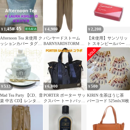
ビズ ノーネクタイ S～
4L BL-1203
WAWAJAPAN
1,450
4,900
2,200
¥
¥
¥
Afternoon Tea 未使用 ク
バンヤードストーム
【未使用】サンソリッ
ッションカバー タグ付
BARNYARDSTORM ジ
ト スキンピールバー テ
き ローラアシュレイ
ョガーパンツ イージー
ィートゥリー（赤）※
ウエストゴム 1 茶 ブラ
封かんシール有
ウン ドローストリング
/RR
533
6,000
500
¥
¥
¥
Mad Tea Party 【CD、音
PORTER ポーター サッ
KIRIN 生茶ほうじ茶
楽 中古 CD】レンタル
クスバー トートバッグ
バーコード 525mlx30枚
落ち
A4収納 ストーム ネイ
ビー