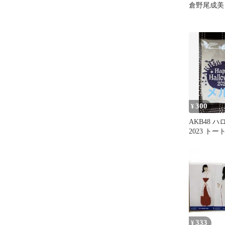
倉野尾成美
300
¥
AKB48 
2023 ト
333
¥