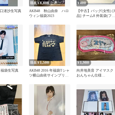
8,888
400
現在 ¥
¥
坂口渚沙生写真
AKB48 秋山由奈 ハロ
【中古】バッグ(女性) [
ウィン福袋2023
品] チーム8 外装袋(フ
スナー付BIGキャンバス
トート) 「AKB48 Team8
2017年 15000円福袋」 
梱品
1,500
1,980
現在 ¥
¥
011福袋生写真
AKB48 2016 年福袋Tシャ
向井地美音 アイマスク
ツ横山由依サインプリン
おんちゃん仕様
ト入り
AKB48（福袋2022 封入
品）