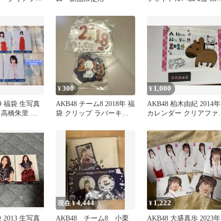
 限定 福袋
封
300
1,000
¥
¥
19 福袋 生写真
AKB48 チーム8 2018年 福
AKB48 柏木由紀 2014年
 高橋朱里 坂
袋 クリップ ラバーキー
カレンダー クリアファ
部麟
ホルダー
ル 福袋 cafe限定
4,444
1,222
現在 ¥
¥
 2013 生写真
AKB48 チーム8 小栗
AKB48 大盛真歩 2023年