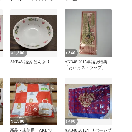
ちわ収納可 福袋
1,800
340
¥
¥
AKB48 福袋 どんぶり
AKB48 2015年福袋特典
イ
「お正月ストラップ」山
本彩（チームK）
1,900
400
¥
¥
新品・未使用 AKB48
AKB48 2012年リバーシブ