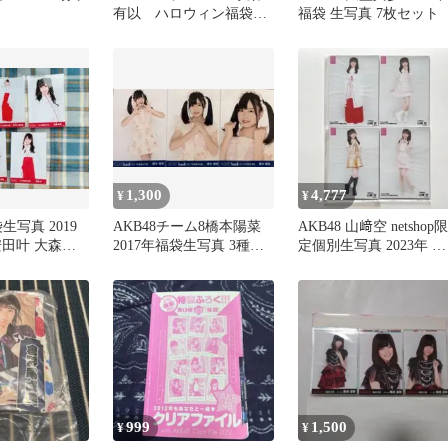
有以 ハロウィン福袋
福袋 生写真 7枚セット
2023
1,300
4,777
¥
¥
袋生写真 2019
AKB48チーム8橋本陽菜
AKB48 山﨑空 netshop限
安田叶 大森美
2017年福袋生写真 3種コ
定個別生写真 2023年 福
優佳里 西川
ンプ
袋 4セット
999
1,500
¥
¥