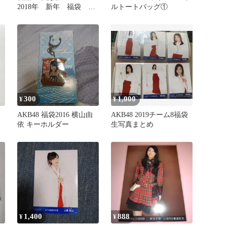
2018年 新年 福袋 ク
ルトートバッグ①
ッション
300
1,000
¥
¥
AKB48 福袋2016 横山由
AKB48 2019チーム8福袋
依 キーホルダー
生写真まとめ
1,400
888
¥
¥