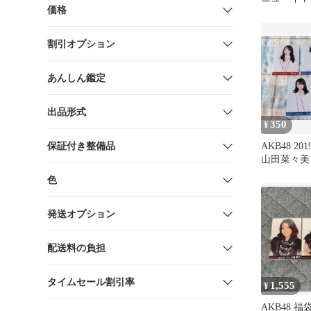
価格
イル 全員
割引オプション
あんしん鑑定
出品形式
350
¥
保証付き整備品
AKB48 20
山田菜々美
口渚沙 岡
色
発送オプション
配送料の負担
タイムセール割引率
1,555
¥
AKB48 福袋