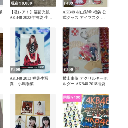
8,000
499
現在 ¥
¥
単
【激レア！】福留光帆
AKB48 村山彩希 福袋 公
ァ
AKB48 2022年福袋 生写
式グッズ アイマスク キ
真 7枚コンプ グレー衣装
ーホルダー ペンダント
同
300
300
¥
¥
AKB48 2013 福袋生写
横山由依 アクリルキーホ
真 小嶋陽菜
ルダー AKB48 2018福袋