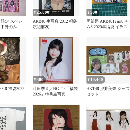
25,000
500
¥
¥
完全限定 スペシ
AKB48 生写真 2012 福袋
岡部麟 AKB48Team8 チ
 中身のみ
渡辺麻友
ム8 2020年福袋 イラス
タオル
4
300
10,400
¥
¥
ーム8 福袋2022
辻田季音／NGT48「福袋
HKT48 渋井美奈 グッズ
2026」特典生写真
セット