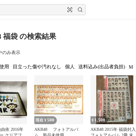
48 福袋 の検索結果
中のみ表示
使用
目立った傷や汚れなし
個人
送料込み(出品者負担)
M
500
1,500
現在 ¥
¥
山由依 2016年
AKB48 フォトアルバ
AKB48 2015年 福袋封入
ー クリアファ
ム 新品未使用
フォトアルバム 2冊 未