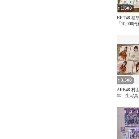
1,600
¥
HKT48 福袋
「10,00
未使用品
3,500
¥
AKB48 村山
年 生写真
タンド