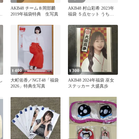
AKB48 チーム８岡部麟
AKB48 村山彩希 2023年
ス
2019年福袋特典 生写真
福袋 ５点セット うちわ
缶バッジ キーホルダー
400
300
¥
¥
し
大町佑香／NGT48「福袋
AKB48 2024年福袋 巫女
2026」特典生写真
ステッカー 大盛真歩