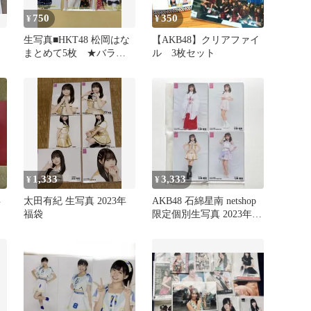
750
350
¥
¥
生写真■HKT48 松岡はな
【AKB48】クリアファイ
まとめて5枚 ★バラ売
ル 3枚セット
り可★
1,333
3,333
¥
¥
年
太田有紀 生写真 2023年
AKB48 石綿星南 netshop
福袋
限定個別生写真 2023年
福袋 4セット