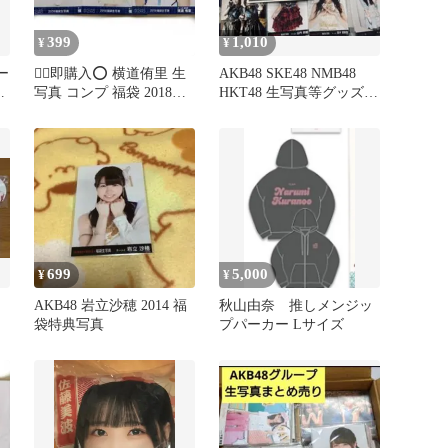
399
1,010
¥
¥
ー
❁⃘即購入⭕️ 横道侑里 生
AKB48 SKE48 NMB48
ト
写真 コンプ 福袋 2018
HKT48 生写真等グッズ53
AKB48 Team8
点セット
699
5,000
¥
¥
AKB48 岩立沙穂 2014 福
秋山由奈 推しメンジッ
袋特典写真
プパーカー Lサイズ