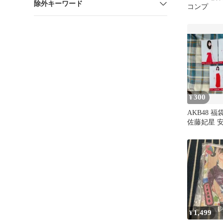
除外キーワード
コンプ
300
¥
AKB48 福
佐藤妃星 
優 佐々木
1,499
¥