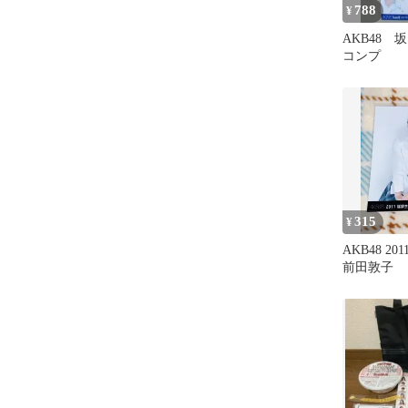
788
¥
AKB48 
コンプ
315
¥
AKB48 2
前田敦子