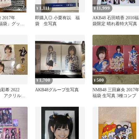
1,111
11,999
¥
¥
 2017年
即購入◎ 小栗有以 福
AKB48 石田晴香 2010福
0円福袋」グッズ
袋 生写真
袋限定 晴れ着特大写真
1,700
500
¥
¥
彩希 2022
AKB48グループ生写真
NMB48 三田麻央 2017
 アクリルス
福袋 生写真 3種コンプ