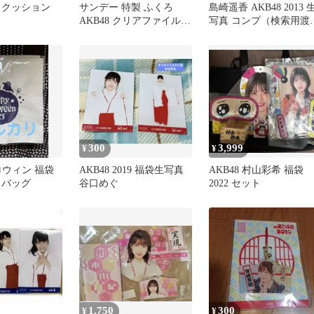
 クッション
サンデー 特製 ふくろ
島崎遥香 AKB48 2013 
AKB48 クリアファイル
写真 コンプ（検索用渡
特典付き 福袋
麻友）
300
3,999
¥
¥
ハロウィン 福袋
AKB48 2019 福袋生写真
AKB48 村山彩希 福袋
ートバッグ
谷口めぐ
2022 セット
1,750
300
¥
¥