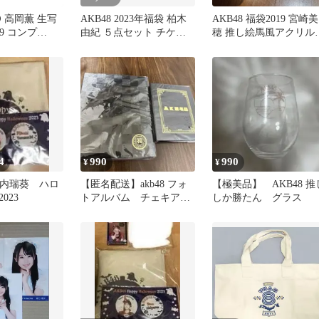
️ 高岡薫 生写
AKB48 2023年福袋 柏木
AKB48 福袋2019 宮崎美
19 コンプ
由紀 ５点セット チケッ
穂 推し絵馬風アクリル
m8
トホルダー うちわ
トラップ
4
990
990
¥
¥
山内瑞葵 ハロ
【匿名配送】akb48 フォ
【極美品】 AKB48 推
023
トアルバム チェキアル
しか勝たん グラス
バム