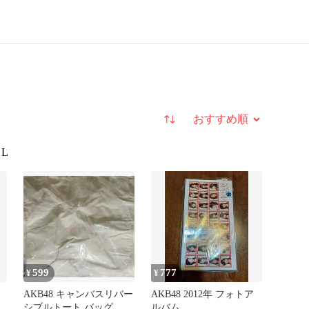
並び替え
L
599
777
¥
¥
AKB48 キャンバスリバー
AKB48 2012年 フォトア
開
シブルトート バッグ う
ルバム