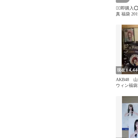
❁⃘即購入⭕
真 福袋 20
AKB48 Tea
4,44
現在 ¥
AKB48 
ウィン福袋2