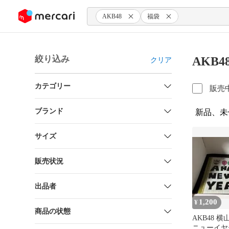
ンツにスキップ
AKB48
福袋
絞り込み
AKB
クリア
カテゴリー
販売
ブランド
新品、未
サイズ
販売状況
出品者
1,200
¥
商品の状態
AKB48 横
ニューイヤ