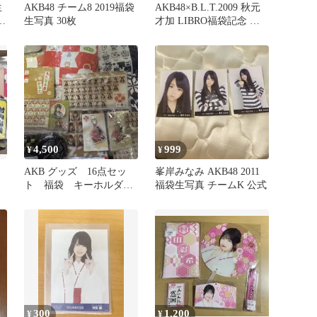
生
AKB48 チーム8 2019福袋
AKB48×B.L.T.2009 秋元
辺
生写真 30枚
才加 LIBRO福袋記念 生
写真
4,500
999
¥
¥
AKB グッズ 16点セッ
峯岸みなみ AKB48 2011
ト 福袋 キーホルダ
福袋生写真 チームK 公式
ー タオル 写真入れ
300
1,200
¥
¥