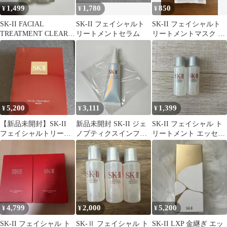
1,499
1,780
850
¥
¥
¥
SK-II FACIAL
SK-II フェイシャルト
SK-II フェイシャルト
TREATMENT CLEAR
リートメントセラム
リートメントマスク 1
LOTION 2本
枚 巾着付き
5,200
3,111
1,399
¥
¥
¥
【新品未開封】SK-II
新品未開封 SK-II ジェ
SK-II フェイシャル ト
フェイシャルトリート
ノプティクスインフィ
リートメント エッセン
メントマスク 6枚入
ニットオーラエッセン
ス
ス10ml
4,799
2,000
5,200
¥
¥
¥
SK-II フェイシャル ト
SK-Ⅱ フェイシャル ト
SK-II LXP 金継ぎ エッ