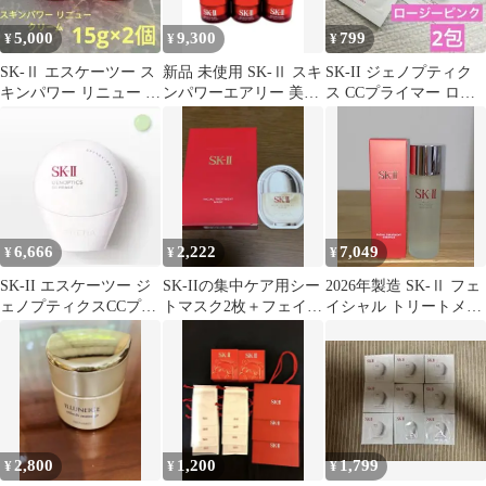
5,000
9,300
799
¥
¥
¥
SK-Ⅱ エスケーツー ス
新品 未使用 SK-Ⅱ スキ
SK-II ジェノプティク
キンパワー リニュー ク
ンパワーエアリー 美容
ス CCプライマー ロー
リーム 15g×2個
乳液 5個
ジーピンク2包
6,666
2,222
7,049
¥
¥
¥
SK-II エスケーツー ジ
SK-IIの集中ケア用シー
2026年製造 SK-Ⅱ フェ
ェノプティクスCCプラ
トマスク2枚＋フェイシ
イシャル トリートメン
イマー ミントグリーン
ャルトリートメントセ
ト エッセンス 化粧水⑦
極美品
ラムサンプル
2,800
1,200
1,799
¥
¥
¥