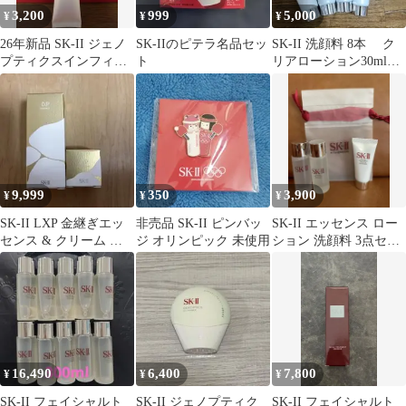
3,200
999
5,000
¥
¥
¥
26年新品 SK-II ジェノ
SK-IIのピテラ名品セッ
SK-II 洗顔料 8本 ク
プティクスインフィニ
ト
リアローション30ml 2
ットオーラエッセンス
本
10mL
9,999
350
3,900
¥
¥
¥
SK-II LXP 金継ぎエッ
非売品 SK-II ピンバッ
SK-II エッセンス ロー
センス & クリーム ト
ジ オリンピック 未使用
ション 洗顔料 3点セッ
ライアルセット
ト
16,490
6,400
7,800
¥
¥
¥
SK-II フェイシャルト
SK-II ジェノプティク
SK-II フェイシャルト