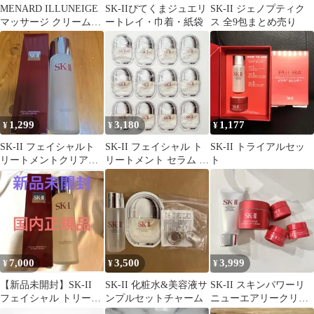
MENARD ILLUNEIGE
SK-IIぴてくまジュエリ
SK-II ジェノプティク
マッサージ クリームに
ートレイ・巾着・紙袋
ス 全9包まとめ売り
SK2下地をおつけます
1,299
3,180
1,177
¥
¥
¥
SK-II フェイシャルト
SK-II フェイシャル ト
SK-II トライアルセッ
リートメントクリアロ
リートメント セラム 美
ト
ーション 空瓶 空箱
容液 12包セット サンプ
ル
7,000
3,500
3,999
¥
¥
¥
【新品未開封】SK-II
SK-II 化粧水&美容液サ
SK-II スキンパワーリ
フェイシャル トリート
ンプルセットチャーム
ニューエアリークリー
メント エッセンス
ム アイクリーム 洗