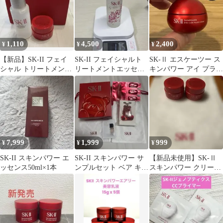
1,110
4,500
2,400
¥
¥
¥
【新品】SK-II フェイ
SK-II フェイシャルト
SK-Ⅱ エスケーツー ス
シャル トリートメント
リートメントエッセン
キンパワー アイ プラス
エッセンス ＆ クリーム
ス サクラ
ライン フィラー クリー
セット
ム
7,999
1,999
999
¥
¥
¥
SK-II スキンパワー エ
SK-II スキンパワー サ
【新品未使用】SK-Ⅱ
ッセンス50ml×1本
ンプルセット ベア キー
スキンパワー クリー
ホルダー
ム サンプル