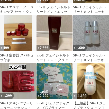
SK-II エスケーツー ス
SK-Ⅱ フェイシャルト
SK-II フェイシャル ト
キンケア セット クレン
リートメントエッセン
リートメント エッセン
ザー、美容液、クリー
ス
ス10ml×2本
ム
499
7,666
1,600
¥
¥
¥
SK-II 空容器 スパチュ
SK-II フェイシャルト
SK-II フェイシャルト
ラ付き
リートメント クリアロ
リートメントエッセン
ーション 230ml
ス サンプル 10ml 2本セ
ット
1,299
2,299
11,199
¥
¥
¥
SK-II スキンパワーリ
SK-II ジェノブティク
【正規品】SK-II ジェ
ニューエッセンス １ml
ス CCプライマー 10
ノプティクス インフィ