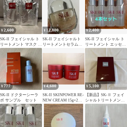
2,600
12,800
2,400
¥
¥
¥
SK-II フェイシャル ト
SK-II フェイシャルト
SK-II フェイシャル ト
リートメント マスク 2
リートメントセラム
リートメント エッセン
枚
残量9.9割
ス 10ml 4本セット
777
4,600
5,100
¥
¥
¥
SK-II ドクターシーラ
SK-II SKINPOWER RE-
【新品】SK-Ⅱ フェイ
ボ サンプル セット
NEW CREAM 15g×2個
シャルトリートメント
セット
マスク