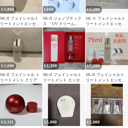
3,899
699
2,280
¥
¥
¥
SK-II フェイシャルト
SK-II ジェノプティク
SK-Ⅱ フェイシャルト
リートメントエッセン
ス 「UV クリーム」
リートメントエッセン
ス 75ml
「CCプライマー 2種」
ス
⑦◎
2,000
1,399
7,200
¥
¥
¥
SK-II フェイシャル ト
SK-II フェイシャルト
SK-II フェイシャルト
リートメント クリア ロ
リートメント エッセン
リートメントエッセン
ーション 30mL
ス スキンパワー セット
ス75ml 新品未使用
3,111
5,000
2,000
¥
¥
¥