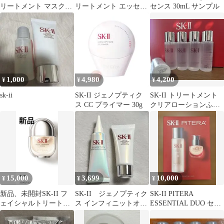
リートメント マスク4
リートメント エッセン
センス 30mL サンプル
枚
ス 10ml（3点）
1,000
4,980
4,200
¥
¥
¥
sk-ii
SK-II ジェノプティク
SK-II トリートメント
ス CC プライマー 30g
クリアローションふき
とり化粧水5本
15,000
3,699
10,000
¥
¥
¥
新品、未開封SK-II フ
SK-II ジェノプティク
SK-II PITERA
ェイシャルトリートメ
ス インフィニットオー
ESSENTIAL DUO セッ
ントセラム 30mL
ラエッセンス セット
ト