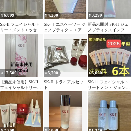
6,899
4,200
3,299
¥
¥
¥
SK-II フェイシャルト
SK-Ⅱ エスケーツー ジ
新品未開封 SK-II ジェ
リートメントエッセン
ェノプティクス エアリ
ノプティクスインフィ
ス 30ml 3本
ー UV クリーム
ニットオーラエッセン
ス10ml
17,500
5,700
3,600
¥
¥
¥
【新品未使用】SK-II
SK-II トライアルセッ
SK-Ⅱ フェイシャルト
フェイシャルトリート
ト
リートメント ジェント
メントエッセンス
ルクレンザー 20g×6本
230ml
7,700
2,000
1,349
¥
¥
¥