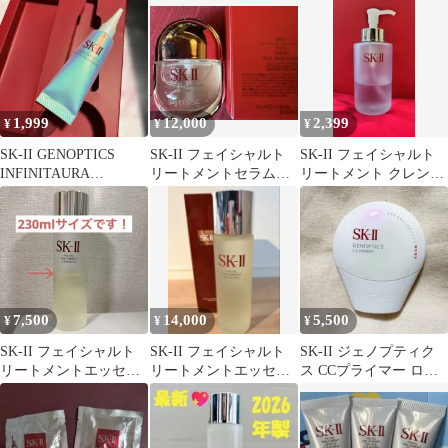
1,999
12,000
2,399
¥
¥
¥
SK-II GENOPTICS
SK-II フェイシャルト
SK-II フェイシャルト
INFINITAURA
リートメントセラム
リートメント クレンジ
ESSENCE
30mL
ングオイル 250ml
7,500
14,000
5,500
¥
¥
¥
SK-II フェイシャルト
SK-II フェイシャルト
SK-II ジェノプティク
リートメントエッセン
リートメントエッセン
ス CCプライマー ロー
ス 230mL
ス 230mL
ジーピンク