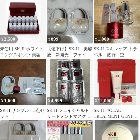
160ml
顔 セット
2,500
899
1,000
¥
¥
¥
未使用 SK-II ホワイト
【値下げ】SK-II 美容
SK-II スキンケア トラ
ニングスポッツ 美容液
液 新発売 フェイシ
ベル 旅行 空
【注意 0.5g 14個 】
ャルトリートメントセ
ラム
1,600
4,999
12,000
¥
¥
¥
SK-II サンプル 3点セ
SK-II フェイシャルト
SK-II FACIAL
ット
リートメントマスク 6
TREATMENT GENTLE
枚セット
CLEANSER