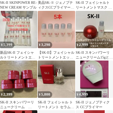
SK-II SKINPOWER RE-
美品SK-Ⅱ ジェノプテ
SK-II フェイシャルト
NEW CREAM サンプル
ィクスCCプライマーナ
リートメントマスク 3
チュラルベージュ
枚セット
5,399
3,290
2,999
¥
¥
¥
新品SK-II フェイシャ
【SK-II】フェイシャル
SK-II スキンパワーリ
ルトリートメントエッ
トリートメントエッセ
ニュークリーム15gとお
センス 10ml×10本 化粧
ンス
まけ
水
2,399
5,800
4,999
¥
¥
¥
SK-II スキンパワーリ
SK-II フェイシャル ト
SK-II ジェノプティク
ニュークリーム
リートメント セラム
ス CCプライマー
2.5g×5個
10mL