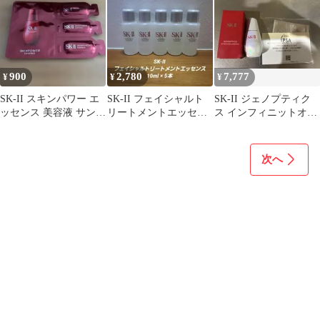
900
2,780
7,777
¥
¥
¥
SK-II スキンパワー エ
SK-II フェイシャルト
SK-II ジェノプティク
ッセンス 美容液 サンプ
リートメントエッセン
ス インフィニットオー
ル 3包 セット
ス 10ml×5本
ラ エッセンス おまけ付
き
次へ