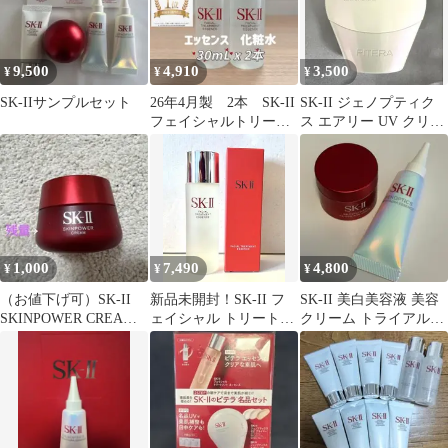
9,500
4,910
3,500
¥
¥
¥
SK-IIサンプルセット
26年4月製 2本 SK-II
SK-II ジェノプティク
フェイシャルトリート
ス エアリー UV クリー
メントエッセンス化粧
ム
水
1,000
7,490
4,800
¥
¥
¥
（お値下げ可）SK-II
新品未開封！SK-II フ
SK-II 美白美容液 美容
SKINPOWER CREAM
ェイシャル トリートメ
クリーム トライアルセ
50g 日本製
ント エッセンス 75ml
ット