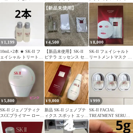
３包
枚
ニットオーラ エッセン
ス
1,199
4,500
8,000
¥
¥
¥
10mL×2本 ★ SK-II フ
【新品未使用】SK-II
SK-II フェイシャルト
ェイシャル トリートメ
ピテラ エッセンス セッ
リートメントマスク 10
ント エッセンス ⑪
ト
枚入
5,800
9,000
999
¥
¥
¥
SK-II ジェノプティク
新品 SK-II ジェノプテ
SK-II FACIAL
スCCプライマー ロージ
ィクス スポット エッセ
TREATMENT SERUM
ーピンク 30g
ンス 75ml
サンプル 3包