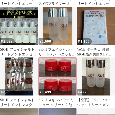
リートメントエッセン
ス CCプライマー ミン
リートメントエッセン
ス 化粧水30ml×10本
トグリーン
ス75ml
2,899
1,600
1,155
¥
¥
¥
SK-II フェイシャルト
SK-II フェイシャルト
VoCE ボーチェ 付録
リートメントエッセン
リートメント/エッセン
SK-II最新美白&UV 感
ス 10mL×5 サンプル
ス/クリアローション/2
動のオーラ肌！新品未
本セット
開封
8,500
1,499
477
¥
¥
¥
SK-II フェイシャルト
SK-II スキンパワー リ
【空瓶】SK-II フェイ
リートメントマスク パ
ニュー クリーム 2.5g 2
シャルトリートメント
ック 10枚 セット
個セット 美容クリーム
エッセンス 30ml 2本セ
新品未使用
ット