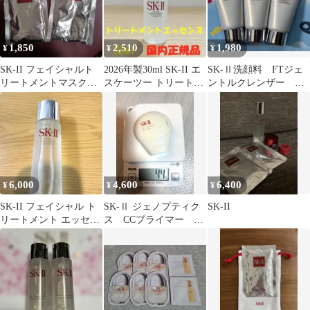
1,850
2,510
1,980
¥
¥
¥
SK-II フェイシャルト
2026年製30ml SK-II エ
SK-Ⅱ洗顔料 FTジェ
リートメントマスク 2
スケーツー トリートメ
ントルクレンザー
回分
ントエッセンス 化粧
20g×3
水
6,000
4,600
6,400
¥
¥
¥
SK-II フェイシャル ト
SK-Ⅱ ジェノプティク
SK-II
リートメント エッセン
ス CCプライマー ロ
ス 75mL
ージーピンク