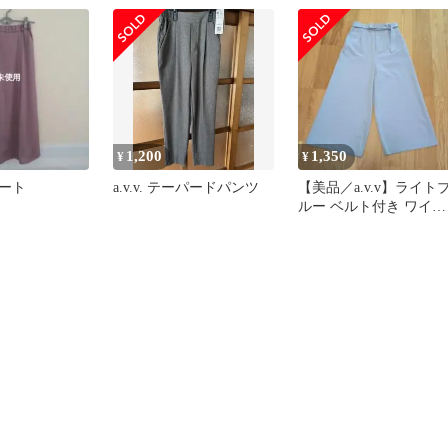
1,200
1,350
¥
¥
ート
a.v.v. テーパードパンツ
【美品／a.v.v】ライト
ルー ベルト付き ワイド
パンツ