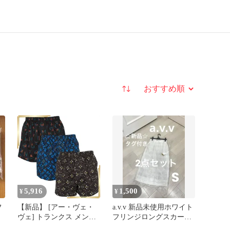
並び替え
5,916
1,500
¥
¥
フ
【新品】 [アー・ヴェ・
a.v.v 新品未使用ホワイト
ヴェ] トランクス メンズ
フリンジロングスカー
3枚 4枚 ランダムセット
ト、ネックレス まとめ