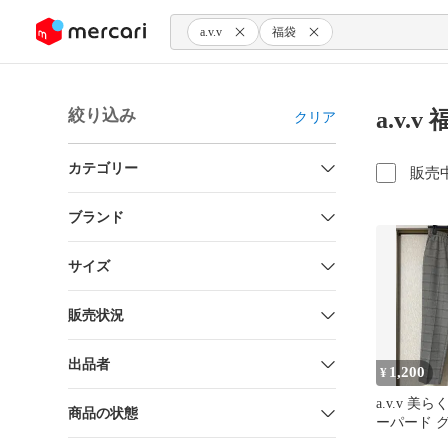
ンツにスキップ
a.v.v
福袋
絞り込み
a.v.
クリア
カテゴリー
販売
ブランド
サイズ
販売状況
出品者
1,200
¥
a.v.v 美
商品の状態
ーパード 
ク Mサイズ