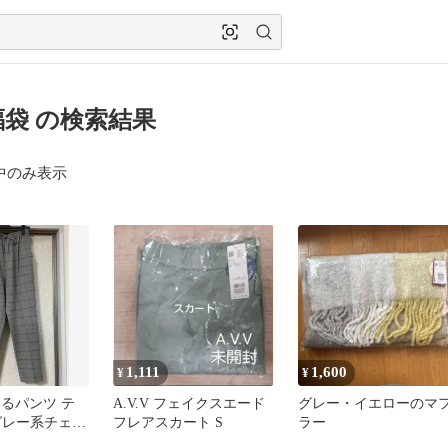
v 福袋 の検索結果
中のみ表示
1,111
1,600
¥
¥
らくるパンツ テ
A.V.V フェイクスエード
グレー・イエローのマ
グレー系チェッ
フレアスカート S
ラー
 パンツ