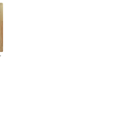
前開き パンツ 下着 アン
売り
ダーウェア 綿 100％ やわ
らか肌着 肌に優しい 大
きいサイズ プリント柄
チェック柄 福袋 (プリン
ト柄ランダム3枚セット
3Lサイズ) 0
ブ