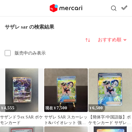
サザレ sar の検索結果
並び替え
販売中のみ表示
4,555
7,500
6,500
¥
現在 ¥
¥
サザンドラex SAR ポケ
サザレ SAR スカーレッ
【簡体字/中国語版】ポ
モンカード
ト&バイオレット 強化
ケモンカード サザレ
拡張パック クリムゾン
SAR