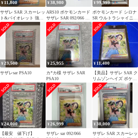
11,800
38,980
99,999
¥
¥
¥
サザレ SAR スカーレッ
ARS10 ポケモンカード
ポケモンカード シロナ
ト&バイオレット 強化
サザレ SAR 092/066 鑑
SR ウルトラシャイニー
拡張パック クリムゾン
定書付き
PSA10 GEM MINT
ヘイズ …
23,500
25,955
11,400
¥
¥
¥
サザレsar PSA10
カ*カ様 サザレ SAR
【美品】サザレ SAR ク
PSA10
リムゾンヘイズ ポケ
カ・ポケモンカード
24,000
26,999
30,000
¥
¥
¥
【最安 値下げ】
サザレ sar 092/066
サザレ SAR スカーレッ