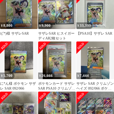
8,800
9,900
33,333
¥
¥
¥
ビ*)様 サザレSAR
サザレSAR ヒスイガー
【PSA10】サザレ SAR
ディAR2枚セット
5,700
26,666
7,444
¥
¥
¥
に*ん様 ポケモン サザ
ポケモンカード サザレ
サザレ SAR クリムゾン
レ SAR 092/066
SAR PSA10 クリムゾン
ヘイズ 092/066 ポケモ
ヘイズ
ンカード