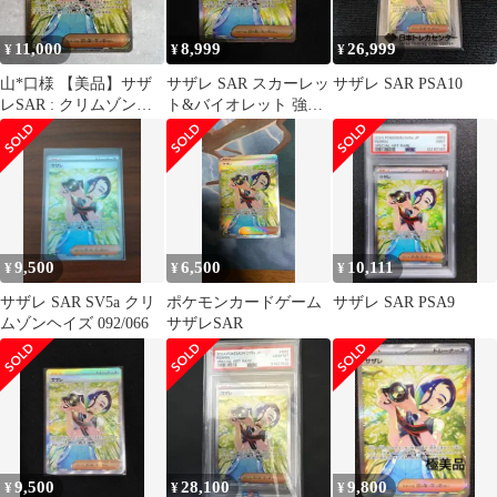
11,000
8,999
26,999
¥
¥
¥
山*口様 【美品】サザ
サザレ SAR スカーレッ
サザレ SAR PSA10
レSAR : クリムゾンヘ
ト&バイオレット 強化
イズ sv5a(092/066)
拡張パック クリムゾン
ヘイズ …
9,500
6,500
10,111
¥
¥
¥
サザレ SAR SV5a クリ
ポケモンカードゲーム
サザレ SAR PSA9
ムゾンヘイズ 092/066
サザレSAR
9,500
28,100
9,800
¥
¥
¥