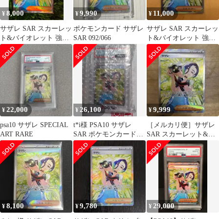
8,000
9,990
11,000
¥
¥
¥
サザレ SAR スカーレッ
ポケモンカード サザレ
サザレ SAR スカーレッ
ト&バイオレット 強化
SAR 092/066
ト&バイオレット 強化
拡張パック クリムゾン
拡張パック クリムゾン
ヘイズ …
ヘイズ …
22,000
26,100
9,999
¥
¥
¥
psa10 サザレ SPECIAL
t*i様 PSA10 サザレ
［メルカリ便］サザレ
ART RARE
SAR ポケモンカードゲ
SAR スカーレット&バ
ーム
イオレット
8,100
9,780
29,000
¥
¥
¥