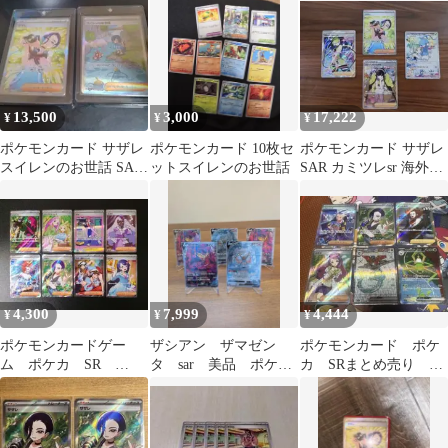
「クリムゾンヘイズ」
_241
13,500
3,000
17,222
¥
¥
¥
ポケモンカード サザレ
ポケモンカード 10枚セ
ポケモンカード サザレ
スイレンのお世話 SAR
ットスイレンのお世話
SAR カミツレsr 海外版
2枚セット
など
4,300
7,999
4,444
¥
¥
¥
ポケモンカードゲー
ザシアン ザマゼン
ポケモンカード ポケ
ム ポケカ SR
タ sar 美品 ポケモ
カ SRまとめ売り 引
SAR 8枚セット
ンカード
退品