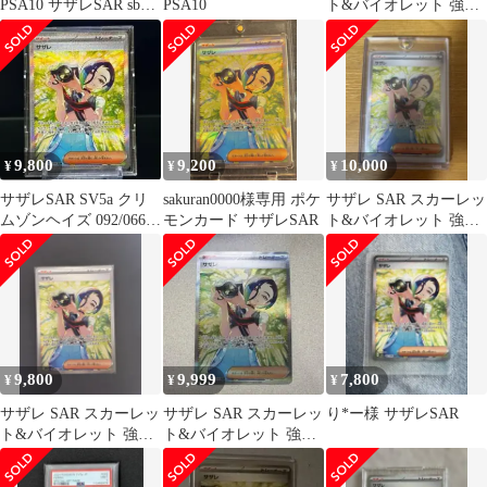
PSA10 サザレSAR sb5a
PSA10
ト&バイオレット 強化
092/066 値下げ交渉可
拡張パック クリムゾン
ヘイズ …
9,800
9,200
10,000
¥
¥
¥
サザレSAR SV5a クリ
sakuran0000様専用 ポケ
サザレ SAR スカーレッ
ムゾンヘイズ 092/066
モンカード サザレSAR
ト&バイオレット 強化
ポケモンカード ポケ
拡張パック クリムゾン
カ
ヘイズ
9,800
9,999
7,800
¥
¥
¥
サザレ SAR スカーレッ
サザレ SAR スカーレッ
り*ー様 サザレSAR
ト&バイオレット 強化
ト&バイオレット 強化
拡張パック クリムゾン
拡張パック クリムゾン
ヘイズ …
ヘイズ …