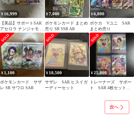
16,999
7,000
6,800
¥
¥
¥
【美品】サポートSAR
ポケモンカード まとめ
ポケカ Vユニ SAR
アセロラ ナンジャモ ス
売り SR SSR AR
まとめ売り
イレン まとめ売り
1,100
10,500
25,000
¥
¥
¥
ポケモンカード サザ
サザレ SAR ヒスイガ
トレーナーズ サポー
レ SR サワロ SAR
ーディーセット
ト SAR 4枚セット
サザレ・エリカ・ベ
ル・カイ
次へ