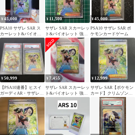
45,000
11,500
45,000
¥
¥
¥
PSA10 サザレ SAR ス
サザレ SAR スカーレッ
PSA10 サザレ SAR ポ
カーレット&バイオレ
ト&バイオレット 強化
ケモンカードゲーム
ット
拡張パック クリムゾン
ヘイズ …
50,999
7,455
12,999
¥
¥
¥
【PSA10連番】ヒスイ
サザレ SAR スカーレッ
サザレ SAR【ポケモン
ガーディAR・サザレ
ト&バイオレット 強化
カード】クリムゾンヘ
SAR
拡張パック クリムゾン
イズ
ヘイズ …