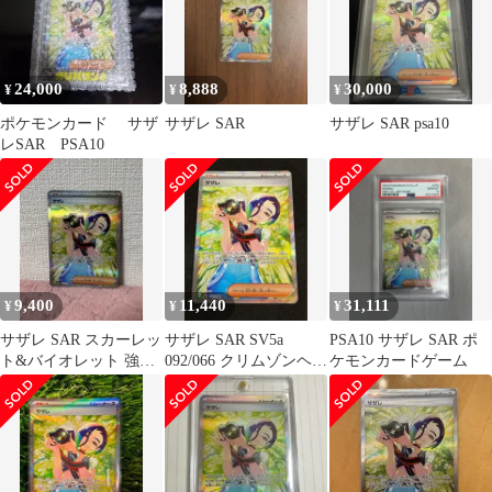
24,000
8,888
30,000
¥
¥
¥
ポケモンカード サザ
サザレ SAR
サザレ SAR psa10
レSAR PSA10
9,400
11,440
31,111
¥
¥
¥
サザレ SAR スカーレッ
サザレ SAR SV5a
PSA10 サザレ SAR ポ
ト&バイオレット 強化
092/066 クリムゾンヘイ
ケモンカードゲーム
拡張パック クリムゾン
ズ 状態良好
ヘイズ …