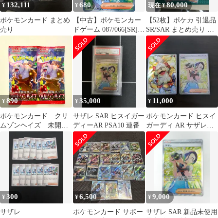
132,111
680
80,000
¥
¥
現在 ¥
ポケモンカード まとめ
【中古】ポケモンカー
【52枚】ポケカ 引退品
売り
ドゲーム 087/066[SR]：
SR/SAR まとめ売り ス
(キラ)サザレ
カバイ SV
890
35,000
11,000
¥
¥
¥
ポケモンカード クリ
サザレ SAR ヒスイガー
ポケモンカード ヒスイ
ムゾンヘイズ 未開封
ディーAR PSA10 連番
ガーディ AR サザレ
パック 2パック サザ
SAR
レ スイレンのお世
話 ゲッコウガ ガチ
グマ アカツキ SAR
イーブイ AR 収録
300
6,500
9,000
¥
¥
¥
サザレ
ポケモンカード サポー
サザレ SAR 新品未使用