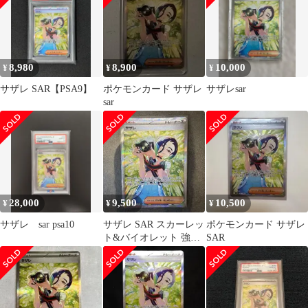
8,980
8,900
10,000
¥
¥
¥
サザレ SAR【PSA9】
ポケモンカード サザレ
サザレsar
sar
28,000
9,500
10,500
¥
¥
¥
サザレ sar psa10
サザレ SAR スカーレッ
ポケモンカード サザレ
ト&バイオレット 強化
SAR
拡張パック クリムゾン
ヘイズ …