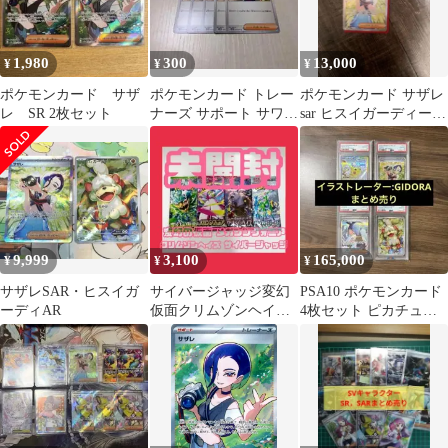
1,980
300
13,000
¥
¥
¥
ポケモンカード サザ
ポケモンカード トレー
ポケモンカード サザレ
レ SR 2枚セット
ナーズ サポート サワロ
sar ヒスイガーディーレ
５枚セット
アセット
9,999
3,100
165,000
¥
¥
¥
サザレSAR・ヒスイガ
サイバージャッジ変幻
PSA10 ポケモンカード
ーディAR
仮面クリムゾンヘイズ
4枚セット ピカチュウ
メガシンフォニアポケ
exキハダ サザレ
モンカード未開封4P