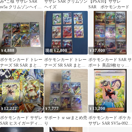
み*こ様 サザレ SAR
サザレ SAR クリムゾン
【PSA10】サザレ
sv5a クリムゾンヘイズ
ヘイズ
SAR ポケモンカード
092/066
4,888
2,800
37,000
¥
現在 ¥
¥
ポケモンカード トレー
ポケモンカード トレー
ポケモンカード SAR サ
ナーズ SR SAR まとめ
ナーズ SR SAR まとめ
ポート 美品9枚セット
売り
売り
【特価】
12,222
7,777
13,200
¥
¥
¥
ポケモンカード サザレ
サポート sr sarまとめ売
ポケモンカード ポケカ
SAR ヒスイガーディ
り
サザレ SAR SV5a-092
AR セット
SV5a 強化拡張パック