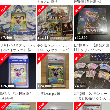
トまとめ売り
最安値 (自分調べ)
7,400
1,111
12,800
¥
¥
¥
サザレ SAR スカーレッ
ポケモンカード サポー
ピ*︎様 842 【新品未開
ト&バイオレット 強化
トSR 5枚セット スグリ
封】クリムゾンヘイズ
拡張パック クリムゾン
ミカンのまなざし
BOX シュリンク付き
ヘイズ
ポケカ
26,800
24,000
4,800
¥
¥
¥
SAR サザレ PSA10 /
サザレsar psa10
に*@様 ポケモンカー
TA24978
ド まとめ売り ゲンガー
など