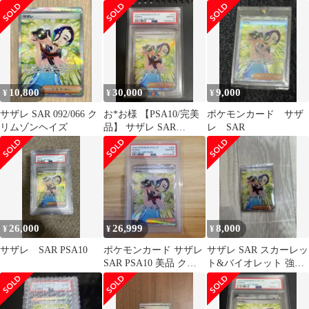
拡張パック クリムゾン
拡張パック クリムゾン
ヘイズ …
ヘイズ …
10,800
30,000
9,000
¥
¥
¥
サザレ SAR 092/066 ク
お*お様 【PSA10/完美
ポケモンカード サザ
リムゾンヘイズ
品】 サザレ SAR
レ SAR
PSA10
26,000
26,999
8,000
¥
¥
¥
サザレ SAR PSA10
ポケモンカード サザレ
サザレ SAR スカーレッ
SAR PSA10 美品 クリ
ト&バイオレット 強化
ムゾンヘイズ
拡張パック クリムゾン
ヘイズ …