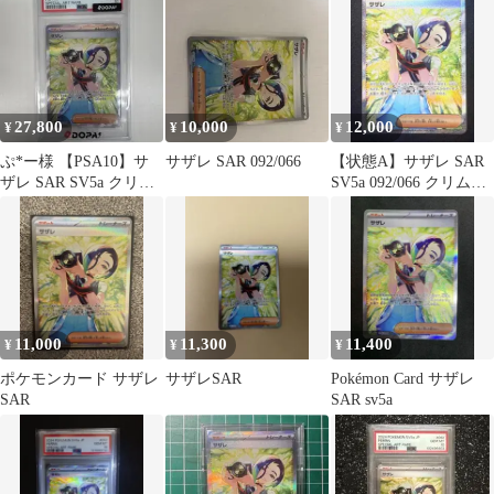
ヘイズ
27,800
10,000
12,000
¥
¥
¥
ぷ*ー様 【PSA10】サ
サザレ SAR 092/066
【状態A】サザレ SAR
ザレ SAR SV5a クリム
SV5a 092/066 クリムゾ
ゾンヘイズ 092/06
ンヘイズ
11,000
11,300
11,400
¥
¥
¥
ポケモンカード サザレ
サザレSAR
Pokémon Card サザレ
SAR
SAR sv5a