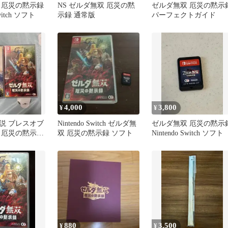
 厄災の黙示録
NS ゼルダ無双 厄災の黙
ゼルダ無双 厄災の黙示
Switch ソフト
示録 通常版
パーフェクトガイド
4,000
3,800
¥
¥
説 ブレスオブ
Nintendo Switch ゼルダ無
ゼルダ無双 厄災の黙示
 厄災の黙示録
双 厄災の黙示録 ソフト
Nintendo Switch ソフト
ト
880
3,500
¥
¥