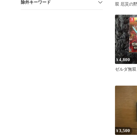
除外キーワード
双 厄災の
4,800
¥
ゼルダ無双
3,500
¥