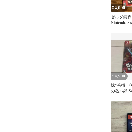
4,000
¥
ゼルダ無双
Nintendo 
4,500
¥
抹*茶様 ゼ
の黙示録 Sw
動作確認済