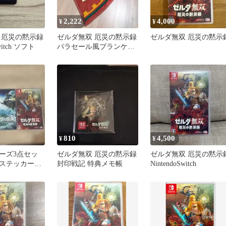
2,222
4,000
¥
¥
 厄災の黙示録
ゼルダ無双 厄災の黙示録
ゼルダ無双 厄災の黙示
Switch ソフト
パラセール風ブランケッ
ト
810
4,500
¥
¥
ーズ3点セッ
ゼルダ無双 厄災の黙示録
ゼルダ無双 厄災の黙示
ステッカー付
封印戦記 特典メモ帳
NintendoSwitch