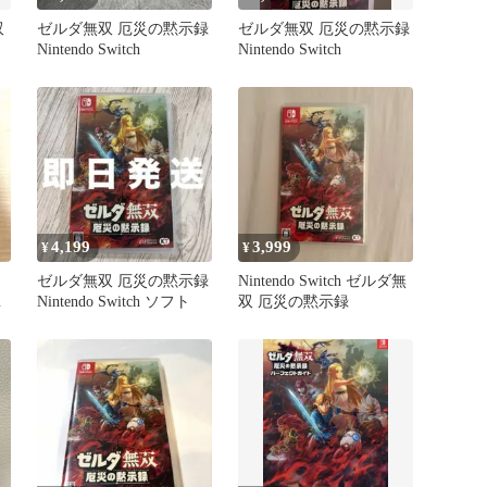
双
ゼルダ無双 厄災の黙示録
ゼルダ無双 厄災の黙示録
Nintendo Switch
Nintendo Switch
4,199
3,999
¥
¥
ゼルダ無双 厄災の黙示録
Nintendo Switch ゼルダ無
レ
Nintendo Switch ソフト
双 厄災の黙示録