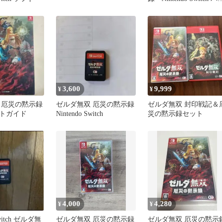
ケージ版
3,600
9,999
¥
¥
 厄災の黙示録
ゼルダ無双 厄災の黙示録
ゼルダ無双 封印戦記＆
トガイド
Nintendo Switch
災の黙示録セット
4,000
4,280
¥
¥
Switch ゼルダ無
ゼルダ無双 厄災の黙示録
ゼルダ無双 厄災の黙示