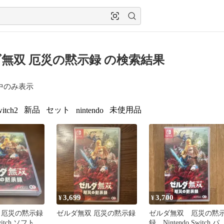
無双 厄災の黙示録 の検索結果
中のみ表示
新品
セット
未使用品
witch2
nintendo
3,699
3,700
¥
¥
 厄災の黙示録
ゼルダ無双 厄災の黙示録
ゼルダ無双 厄災の黙
Switch ソフト
録 Nintendo Switch パ