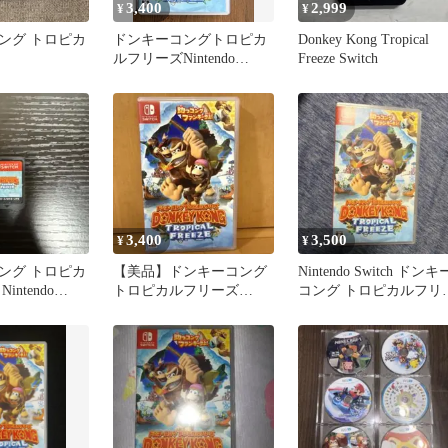
3,400
2,999
¥
¥
ング トロピカ
ドンキーコングトロピカ
Donkey Kong Tropical
ルフリーズNintendo
Freeze Switch
Switch ソフト任天堂
3,400
3,500
¥
¥
ング トロピカ
【美品】ドンキーコング
Nintendo Switch ドンキ
ntendo
トロピカルフリーズ
コング トロピカルフリ
Switch 動作確認済み 匿名
ズ
配送