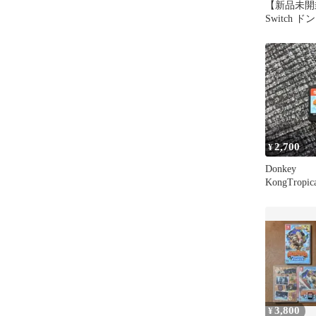
【新品未開封】
Switch 
ロピカルフ
2,700
¥
Donkey
KongTropica
do Switch
3,800
¥