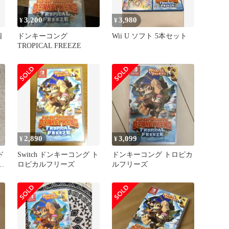
3,200
3,980
¥
¥
個
ドンキーコング
Wii U ソフト 5本セット
TROPICAL FREEZE
2,890
3,099
¥
¥
ド
Switch ドンキーコング ト
ドンキーコング トロピカ
ル
ロピカルフリーズ
ルフリーズ