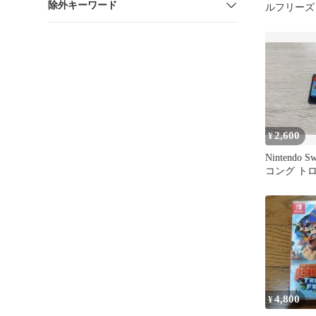
除外キーワード
ルフリーズ Ni
Switch
2,600
¥
Nintendo 
コング ト
ズ
4,800
¥