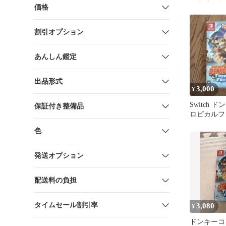
価格
割引オプション
あんしん鑑定
出品形式
3,000
¥
Switch 
保証付き整備品
ロピカルフ
色
発送オプション
配送料の負担
タイムセール割引率
3,080
¥
ドンキーコ