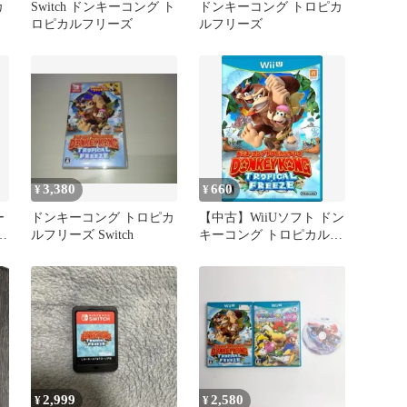
カ
Switch ドンキーコング ト
ドンキーコング トロピカ
ロピカルフリーズ
ルフリーズ
3,380
660
¥
¥
ー
ドンキーコング トロピカ
【中古】WiiUソフト ドン
ー
ルフリーズ Switch
キーコング トロピカルフ
リーズ
2,999
2,580
¥
¥