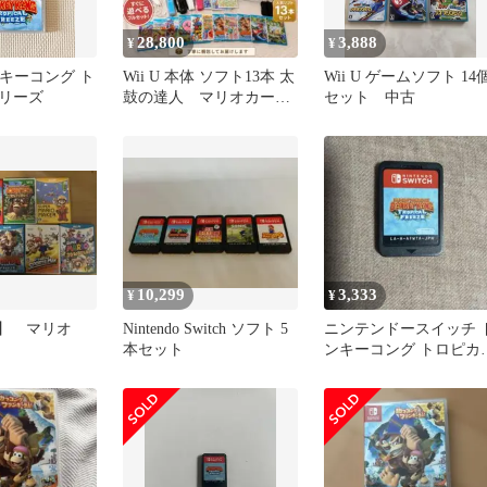
28,800
3,888
¥
¥
ドンキーコング ト
Wii U 本体 ソフト13本 太
Wii U ゲームソフト 14
リーズ
鼓の達人 マリオカート
セット 中古
フルセット✨️
10,299
3,333
¥
¥
iiU】 マリオ
Nintendo Switch ソフト 5
ニンテンドースイッチ 
本セット
ンキーコング トロピカ
フリーズ