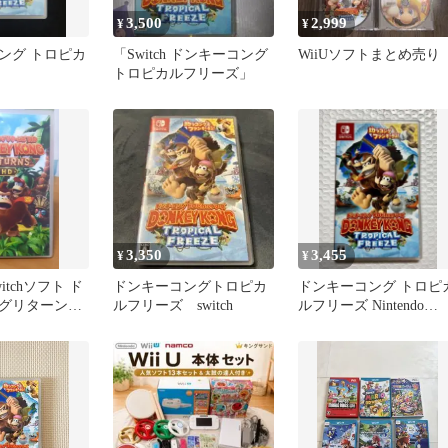
3,500
2,999
¥
¥
ング トロピカ
「Switch ドンキーコング
WiiUソフトまとめ売り
トロピカルフリーズ」
3,350
3,455
¥
¥
Switchソフト ド
ドンキーコングトロピカ
ドンキーコング トロピ
グリターンズ
ルフリーズ switch
ルフリーズ Nintendo
Switch ソフト