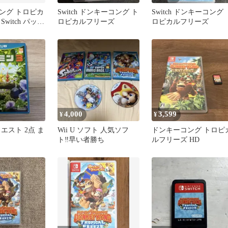
ング トロピカ
Switch ドンキーコング ト
Switch ドンキーコング 
witch パッケ
ロピカルフリーズ
ロピカルフリーズ
4,000
3,599
¥
¥
エスト 2点 ま
Wii U ソフト 人気ソフ
ドンキーコング トロピ
ト‼️早い者勝ち
ルフリーズ HD