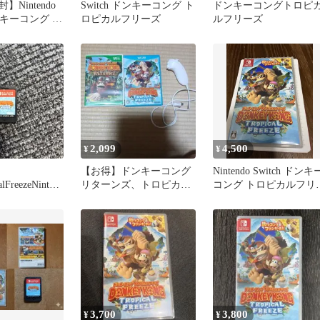
Nintendo
Switch ドンキーコング ト
ドンキーコングトロピ
ドンキーコング ト
ロピカルフリーズ
ルフリーズ
リーズ
2,099
4,500
¥
¥
【お得】ドンキーコング
Nintendo Switch ドンキ
lFreezeNinten
リターンズ、トロピカル
コング トロピカルフリ
フリーズ、wii.wiiu.
ズ
3,700
3,800
¥
¥