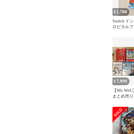
2,700
¥
Switch 
ロピカルフ
7,999
¥
【Wii W
まとめ売り