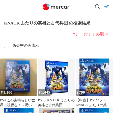
KNACK ふたりの英雄と古代兵団 の検索結果
並び替え
販売中のみ表示
1,100
1,445
790
¥
¥
¥
PS4 この素晴らしい世
PS4／KNACK ふたりの
【中古】PS4ソフト
界に祝福を！～呪いの
英雄と古代兵団
KNACK ふたりの英雄
遺物と惑いし冒険者た
と古代兵団