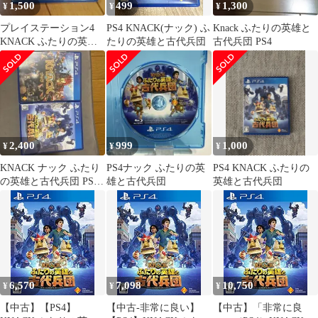
1,500
499
1,300
¥
¥
¥
プレイステーション4
PS4 KNACK(ナック) ふ
Knack ふたりの英雄と
KNACK ふたりの英雄
たりの英雄と古代兵団
古代兵団 PS4
と古代兵団 アクション
ゲームソフト
2,400
999
1,000
¥
¥
¥
KNACK ナック ふたり
PS4ナック ふたりの英
PS4 KNACK ふたりの
の英雄と古代兵団 PS4
雄と古代兵団
英雄と古代兵団
ソフト2本セット
6,570
7,098
10,750
¥
¥
¥
【中古】【PS4】
【中古-非常に良い】
【中古】「非常に良