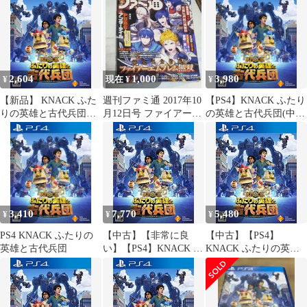
ち～
2,604
1,000
3,980
¥
現在 ¥
¥
【新品】 KNACK ふた
週刊ファミ通 2017年10
【PS4】KNACK ふたり
りの英雄と古代兵団
月12日号 ファイアーエ
の英雄と古代兵団(中古
PlayStation4 (PS4) [ゲー
ムブレム無双
品)
ムソフト]
3,410
7,770
5,480
¥
¥
¥
PS4 KNACK ふたりの
【中古】【非常に良
【中古】【PS4】
英雄と古代兵団
い】【PS4】KNACK ふ
KNACK ふたりの英雄
たりの英雄と古代兵団
と古代兵団
n5ksbvb