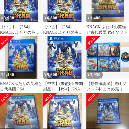
3,980
6,300
1,480
¥
¥
¥
【中古】 【PS4】
【中古】（PS4）
KNACK ふたりの英雄
KNACK ふたりの英雄
KNACK ふたりの英雄
と古代兵団 PS4 ソフト
と古代兵団
と古代兵団
1,480
9,600
3,950
¥
¥
¥
KNACKふたりの英雄と
【中古】(未使用･未開
【動作確認済】PS4 ソ
古代兵団 PS4
封品) 【PS4】KNACK
フト 7本 まとめ売り
ふたりの英雄と古代兵
（ドラクエ・キングダ
団 wyeba8q
ムハーツ3他）