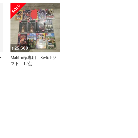
ング(中古品)
[18歳以上対象]
25,500
¥
ー
Mahiru様専用 Switchソ
・
フト 12点