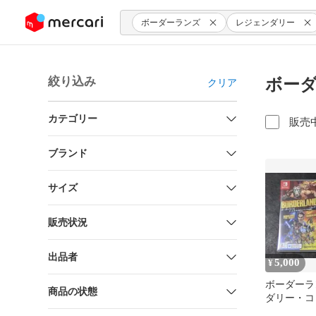
ンツにスキップ
ボーダーランズ
レジェンダリー
絞り込み
ボーダ
クリア
カテゴリー
販売
ブランド
サイズ
販売状況
出品者
5,000
¥
ボーダーラ
商品の状態
ダリー・コ
ード付き