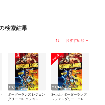
 の検索結果
並び替え
3,580
1,342
¥
¥
ン
ボーダーランズ レジェン
Switch／ボーダーランズ
ダリー コレクション -
レジェンダリー・コレク
Switch 【CEROレーティ
ション 【CERO「Z」】