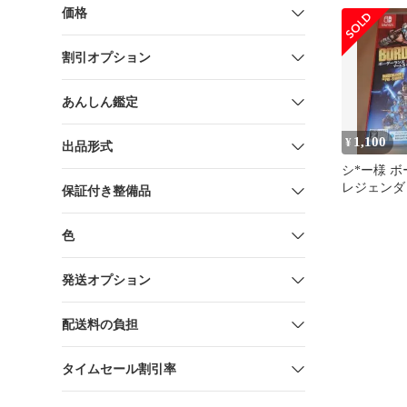
価格
割引オプション
あんしん鑑定
1,100
¥
出品形式
シ*ー様 
レジェンダ
保証付き整備品
ション Swi
色
発送オプション
配送料の負担
タイムセール割引率