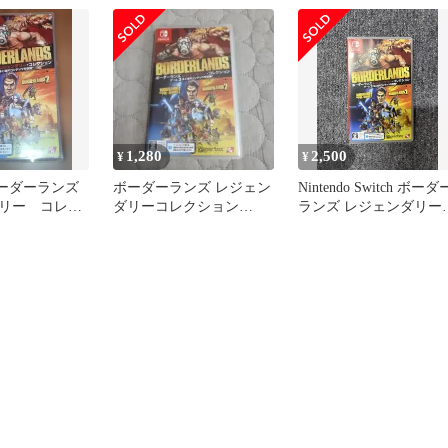
ング(中古品)
1,280
2,500
¥
¥
ボーダーランズ
ボーダーランズ レジェン
Nintendo Switch ボーダ
リー コレク
ダリーコレクション
ランズ レジェンダリー
tch
（※1のみ）
コレクション