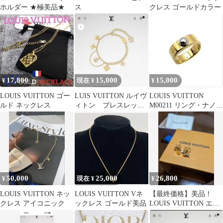
ホルダー ★極美品★
ス
クレス ゴールドカラー
17,800
15,000
15,000
¥
現在 ¥
¥
LOUIS VUITTON ゴー
LUIS VUITTON ルイヴ
LOUIS VUITTON
ルド ネックレス
ィトン ブレスレッ
M00211 リング・ナノグ
ト・ブルーミング
ラム M ゴールド
50,000
25,000
26,800
¥
現在 ¥
¥
LOUIS VUITTON ネッ
LOUIS VUITTON Vネ
【最終価格】美品！
クレス アイコニック
ックレス ゴールド美品
LOUIS VUITTON エセ
ンシャルV ピアス ゴー
ルド