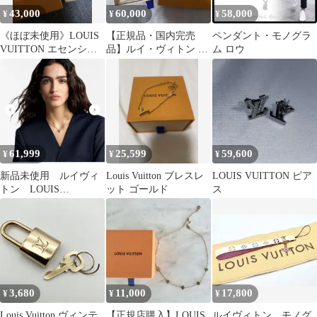
43,000
60,000
58,000
¥
¥
¥
《ほぼ未使用》LOUIS
【正規品・国内完売
ペンダント・モノグラ
VUITTON エセンシャ
品】ルイ・ヴィトン ブ
ム ロウ
ルV ネックレス シルバ
レスレット・ルルグラ
ー
ム M00801
61,999
25,599
59,600
¥
¥
¥
新品未使用 ルイヴィ
Louis Vuitton ブレスレ
LOUIS VUITTON ピア
トン LOUIS
ット ゴールド
ス
VUITTON ネックレス
エセンシャルV
3,680
11,000
17,800
¥
¥
¥
Louis Vuitton ヴィンテ
【正規店購入】LOUIS
ルイヴィトン モノグ