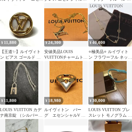
シャルv
シルバー
ゥ エピ チャーム 難
11,880
24,300
40,800
¥
¥
¥
【王道✨】ルイヴィト
安値美品LOUIS
⭐️極美品⭐️ ルイヴィト
ン ピアス ゴールド モ
VUITTONチャームトッ
ン フラワーフル ネック
ノグラム 片耳 希少品
プMO1413ネックレス使
レス M68125
用
11,800
18,980
30,000
¥
¥
¥
LOUIS VUITTON カデ
ルイヴィトン バー
LOUIS VUITTON ブレ
ナ南京錠 （シルバー）
グ エセンシャルV パ
スレット モノグラム タ
＋ネックレス（ステン
ールフェクション 指
ーコイズ
レス）
輪 リング 9号