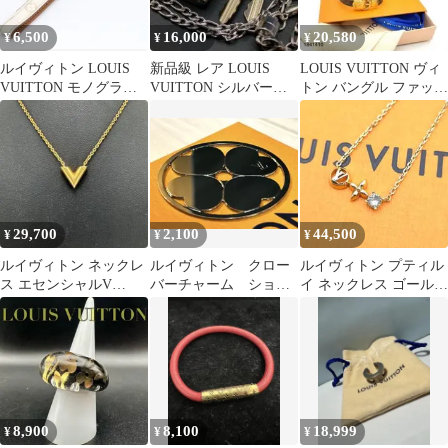
6,500
16,000
20,580
¥
¥
¥
ルイヴィトン LOUIS
新品級 レア LOUIS
LOUIS VUITTON ヴィ
VUITTON モノグラム
VUITTON シルバー南
トン バングル ファッス
マルチカラー ストラッ
京錠ネックレス カデナ
ンユアLV モノグラム
プ
125
29,700
2,100
44,500
¥
¥
¥
ルイヴィトン ネックレ
ルイヴィトン クロー
ルイヴィトン プティル
ス エセンシャルV
バーチャーム ショッ
イ ネックレス ゴールド
M61083 エッセンシャ
パー付き
エセンシャル レディー
ル ゴールド
ス ナノグ
8,900
8,100
18,999
¥
¥
¥