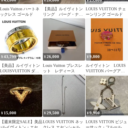
43,000
20,800
25,000
¥
¥
¥
Louis Vuitton ハートネ
【美品】ルイヴィトン
LOUIS VUITTON チェ
ックレス ゴールド
リング バーグ・ナノ
ーンリング ゴールド
グラム M00210 S
43,799
26,000
9,800
¥
¥
¥
【美品】ルイヴィトン
Louis Vuitton ブレスレ
ルイヴィトン LOUIS
LOUISVUITTON ダブ
ット レディース
VUITTON バーグアン
ルナノグラム リング 15
クルージョン リング
号
15,000
29,500
9,900
¥
¥
¥
【週末限定SALE】美品
LOUIS VUITTON ネッ
LOUIS VITTON ビジュ
♪ルイヴィトン・エセン
クレス エセンシャルV
ーサック・フルール ド