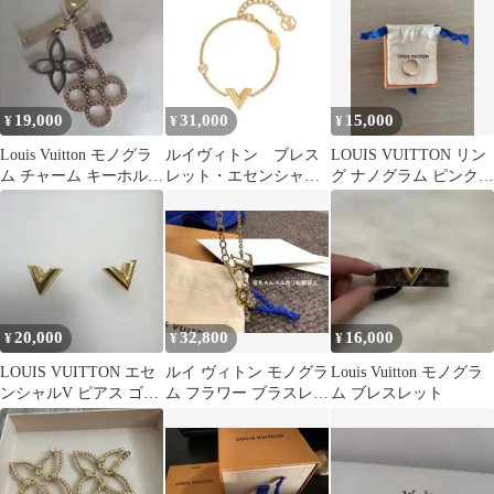
19,000
31,000
15,000
¥
¥
¥
Louis Vuitton モノグラ
ルイヴィトン ブレス
LOUIS VUITTON リン
ム チャーム キーホルダ
レット・エセンシャル
グ ナノグラム ピンクゴ
ー
V
ールド Mサイズ
20,000
32,800
16,000
¥
¥
¥
LOUIS VUITTON エセ
ルイ ヴィトン モノグラ
Louis Vuitton モノグラ
ンシャルV ピアス ゴー
ム フラワー ブラスレ
ム ブレスレット
ルド
ルルグラム ブレスレッ
ト