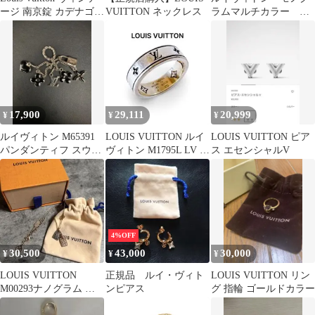
ージ 南京錠 カデナゴー
VUITTON ネックレス
ラムマルチカラー ド
ルド337真鍮製
ラゴンヌテレフォンス
トラップ 44402
17,900
29,111
20,999
¥
¥
¥
ルイヴィトン M65391
LOUIS VUITTON ルイ
LOUIS VUITTON ピア
パンダンティフ スウィ
ヴィトン M1795L LV ス
ス エセンシャルV
ート モノグラム アクセ
パイク リング
サリー
4%OFF
30,500
43,000
30,000
¥
¥
¥
LOUIS VUITTON
正規品 ルイ・ヴィト
LOUIS VUITTON リン
M00293ナノグラム ネ
ンピアス
グ 指輪 ゴールドカラー
ックレス