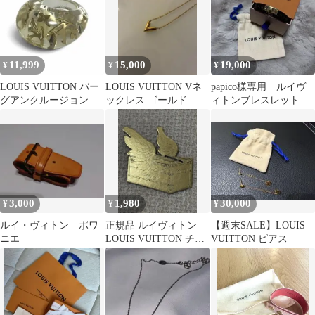
11,999
15,000
19,000
¥
¥
¥
LOUIS VUITTON バー
LOUIS VUITTON Vネ
papico様専用 ルイヴ
グアンクルージョン
ックレス ゴールド
ィトンブレスレット＋
サイズS
付属品
3,000
1,980
30,000
¥
¥
¥
ルイ・ヴィトン ポワ
正規品 ルイヴィトン
【週末SALE】LOUIS
ニエ
LOUIS VUITTON チャ
VUITTON ピアス
ーム オーナメント