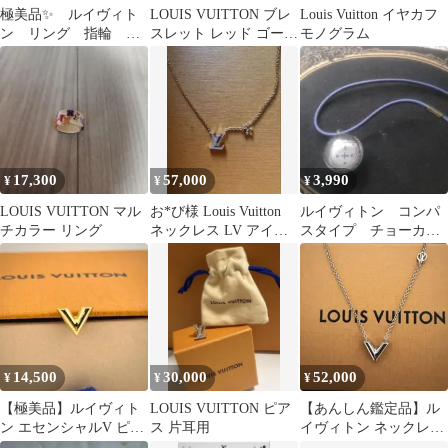
極美品✨ ルイヴィト
LOUIS VUITTON ブレ
Louis Vuitton イヤカフ
ン リング 指輪
スレット レッド ゴール
モノグラム
M65307 レジン ロ
ド
ゴ 1920
17,300
57,000
3,990
¥
¥
¥
LOUIS VUITTON マル
お*び様 Louis Vuitton
ルイヴィトン コンパ
チカラー リング
ネックレス LV アイコ
スタイプ チョーカー
ニック M0059
ネックレス【美品、希
少？】
14,500
30,000
52,000
¥
¥
¥
【極美品】ルイヴィト
LOUIS VUITTON ピア
【あんしん鑑定品】ル
ン エセンシャルV ピア
ス 片耳用
イヴィトン ネックレス
ス ゴールド スタッズ
エセンシャルV シルバ