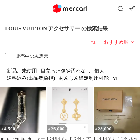
LOUIS VUITTON アクセサリー の検索結果
並び替え
販売中のみ表示
新品、未使用
目立った傷や汚れなし
個人
送料込み(出品者負担)
あんしん鑑定利用可能
M
4,500
26,000
28,000
¥
¥
¥
★LouisVuitton★ キー
LOUIS VUITTON ピア
LOUIS VUITTON ネッ