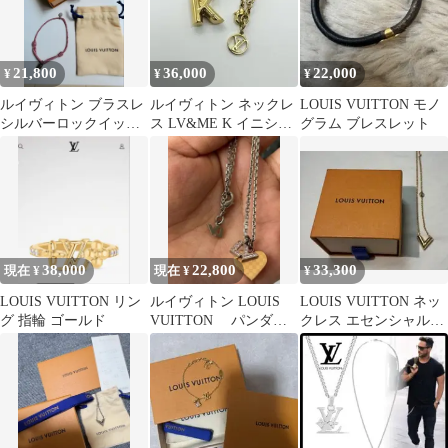
21,800
36,000
22,000
¥
¥
¥
ルイヴィトン ブラスレ
ルイヴィトン ネックレ
LOUIS VUITTON モノ
シルバーロックイット
ス LV&ME K イニシャ
グラム ブレスレット
ソフィーターナー ブレ
ル ゴールドカラー
スレット
38,000
22,800
33,300
現在 ¥
現在 ¥
¥
LOUIS VUITTON リン
ルイヴィトン LOUIS
LOUIS VUITTON ネッ
グ 指輪 ゴールド
VUITTON パンダン
クレス エセンシャルV
ティフス ネックレス
ゴールド Vロゴ