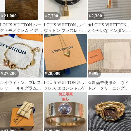
21,000
7,700
2,300
¥
¥
¥
LOUIS VUITTON バー
LOUIS VUITTON ルイ
★LOUIS VUITTTON,
グ・モノグラム イディ
ヴィトン ブラスレ・キ
オシャレな ペンダント
ール リング
ープ イット トゥワイス
★
27,200
28,000
699
¥
¥
¥
ルイヴィトン ブレス
LOUIS VUITTON ネッ
☆新品未使用☆ ヴィ
レット ルルグラム
クレス エセンシャルV
トン クリーニングク
フラワー LVシグネチ
ロス メガネ拭き
ャー LVロゴ