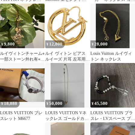
カデナ 鍵付き 南京錠
ゴールド ネックレス
ルドカラー
9,800
12,800
28,000
¥
¥
¥
ルイヴィトンチャーム⭐︎
ルイ ヴィトン ピアス
Louis Vuitton ルイヴィ
一部ストーン外れ有⭐︎お
ルイーズ 片耳 左耳用
トン ネックレス
値打ち価格で出品
ピアス M00396 ゴール
ド メッキ レディース
LOUIS VUITTON【1-
0282288】
18,888
50,000
45,500
¥
¥
¥
LOUIS VUITTON ブレ
LOUIS VUITTON Vネ
LOUIS VUITTON ブラ
スレット M6677
ックレス ゴールドカラ
スレ・LVスペース ブレ
ー
スレット