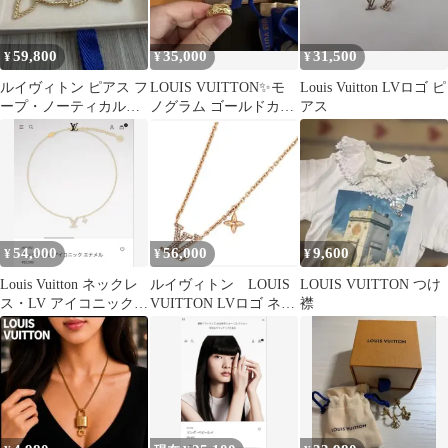
59,800
35,000
31,500
¥
¥
¥
ルイヴィトン ピアス フ
LOUIS VUITTON✨モ
Louis Vuitton LVロゴ ピ
ープ・ノーティカル
ノグラム ゴールドカラ
アス
M01848 ゴールド 箱 保
ー リング
存袋付
54,000
56,000
9,600
¥
¥
¥
Louis Vuitton ネックレ
ルイヴィトン LOUIS
LOUIS VUITTON つけ
ス・LV アイコニック
VUITTON LVロゴ ネッ
襟
エナメル
クレス ブランド 箱付
き