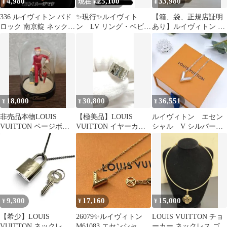
4,980
25,100
33,980
¥
現在 ¥
¥
336 ルイヴィトン パド
✨現行✨ルイヴィト
【箱、袋、正規店証明
ロック 南京錠 ネックレ
ン LV リング・ベビー
あり】ルイヴィトン ピ
ス （社外チェーン）
ルイ M1438L #16号
アス ブックル ドレイユ
ブルーミング
18,000
30,800
36,551
¥
¥
¥
非売品本物LOUIS
【極美品】LOUIS
ルイヴィトン エセン
VUITTON ページボー
VUITTON イヤーカフ
シャル V シルバー
イ スノードーム顧客
モノグラム
ネックレス
限定
9,300
17,160
15,000
¥
¥
¥
【希少】LOUIS
26079✨ルイヴィトン
LOUIS VUITTON チョ
VUITTON ネックレス
M61083 エセンシャルV
ーカー ネックレス ゴー