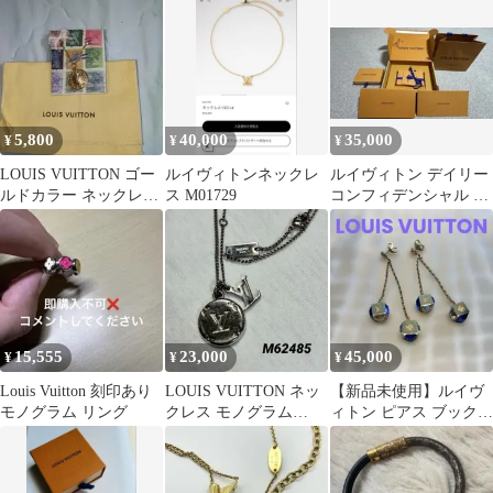
片耳
ーM63197
5,800
40,000
35,000
¥
¥
¥
LOUIS VUITTON ゴー
ルイヴィトンネックレ
ルイヴィトン デイリー
ルドカラー ネックレ
ス M01729
コンフィデンシャル ブ
ス 未使用
レスレット 新品未開封
レディース
15,555
23,000
45,000
¥
¥
¥
Louis Vuitton 刻印あり
LOUIS VUITTON ネッ
【新品未使用】ルイヴ
モノグラム リング
クレス モノグラム
ィトン ピアス ブックル
M62485 シルバー
ドレイユ パンダンギャ
ンブル