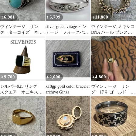
6,981
5,799
11,800
¥
¥
¥
ヴィンテージ リン
silver grace vitage ビン
ヴィンテージ メキシコ
グ ターコイズ ネイ
テージ フォークバン
DNA パール ブレスレ
ティブデザイン シル
グル
ット 22cm
バー925 13号
9,700
2,000
4,800
¥
¥
¥
シルバー925 リング
k18gp gold color bracelet
ヴィンテージ リン
スクエア オニキス
archive Ginza
グ 17号 ゴールド CZ
ヴィンテージ ユニセ
シグネット チャンピオ
ックス
ン