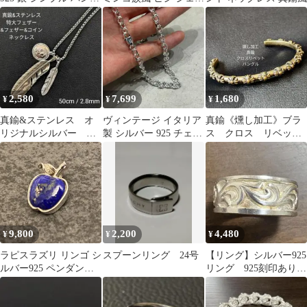
ル メンズ レディース
ビーズ ネックレス ブレ
スレット
2,580
7,699
1,680
¥
¥
¥
真鍮&ステンレス オ
ヴィンテージ イタリア
真鍮《燻し加工》ブラ
リジナルシルバー 特
製 シルバー 925 チェー
ス クロス リベッ
大フェザー&コイン&フ
ン シンプル ネックレス
ト バングル
ェザー ネックレス
9,800
2,200
4,480
¥
¥
¥
ラピスラズリ リンゴ シ
スプーンリング 24号
【リング】シルバー925
ルバー925 ペンダント
リング 925刻印あり
トップ チャーム アップ
12号 重量6.5g デザイ
ル
ン