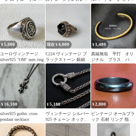
ロス チェーン シルバー
ト シルバー
レス 喜平 45cm 燻銀
925
5,000
4,000
1,480
¥
現在 ¥
¥
ユーロヴィンテージ
C224 ヴィンテージ ブ
真鍮無垢 平打 オリ
silver925 "OM" sum ring
ラックストーン 銀細工
ジナル ブラス バン
レトロ 指輪 シルバー刻
グル
印
16,100
5,180
2,800
¥
¥
¥
silver925 gothic cross
ヴィンテージ シルバー
ビンテージ オールブラ
pendant necklace
925 チェーン ネックレ
ック 石材 リング 指輪
ス 4mm 60cm
モダン モード 20号