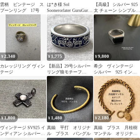
雲柄 ビンテージ ス
は*き様 Sol
【高級】 シルバー 925
プーンリング 17号
Soonerorlater GuruGuru
太 チェーン シンプル
風 ダブルラインリ
喜平 ブレスレット
2,340
1,775
9,800
¥
¥
¥
カレッジリング ヴィン
【新品】29号シルバー
希少 ヴィンテージ
テージ
リング狼モチーフ
シルバー 925 インレ
SilverRingWolf Design
イ デザイン スクエ
ア シグネット
1,800
1,480
2,180
¥
¥
¥
ヴィンテージ SV925 イ
真鍮 平打 オリジナ
真鍮 ブラス 月桂樹
ンディアン シルバーネ
ル ブラス バングル
マンテル オリジナ
ックレス 十字架
ル マリア ヴィンテ