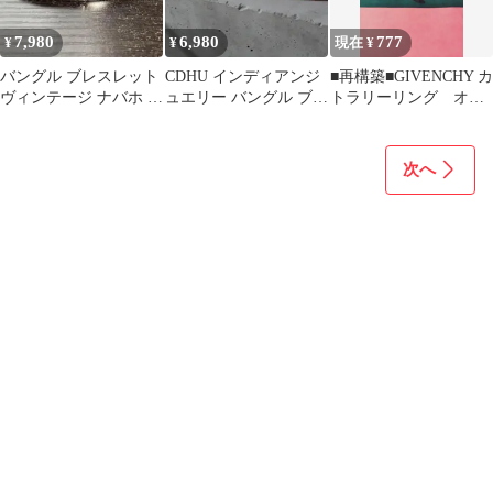
7,980
6,980
777
¥
¥
現在 ¥
バングル ブレスレット
CDHU インディアンジ
■再構築■GIVENCHY カ
ヴィンテージ ナバホ シ
ュエリー バングル ブレ
トラリーリング オー
ルバー 925
スレット コーラル 天然
プンリング 28〜29号
石
次へ