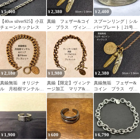
5,400
2,380
2,400
¥
¥
¥
【40㎝ silver925】小豆
真鍮 フェザー&コイ
スプーンリング｜シル
チェーンネックレス
ン ブラス ヴィンテ
バープレート｜21号｜
ージ オリジナル ネ
ビンテージ｜USA｜幅
ックレス
広｜CR1054
2,180
1,980
2,380
¥
¥
¥
真鍮無垢 オリジナ
真鍮【限定】ヴィンテ
真鍮無垢 フェザー&
ル 月桂樹マンテル
ージ加工 マリア&ク
コイン ブラス ヴィ
マリア ヴィンテー
ロス フック ブラ
ンテージ オリジナ
ジ 喜平 ブレスレッ
ス ブレスレット
ル ネックレス
ト
1,900
600
6,790
¥
¥
¥