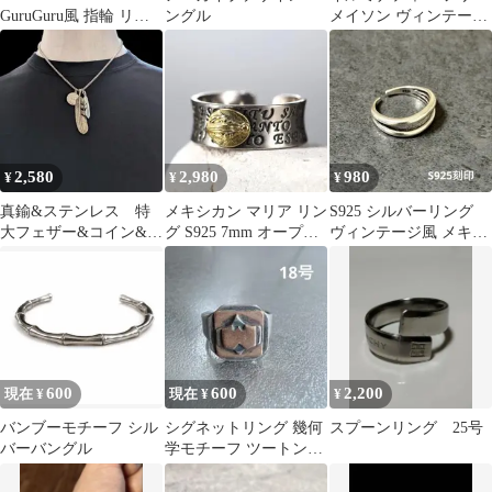
GuruGuru風 指輪 リン
ングル
メイソン ヴィンテージ
グ
オープン メイソン シグ
ネット
2,580
2,980
980
¥
¥
¥
真鍮&ステンレス 特
メキシカン マリア リン
S925 シルバーリング
大フェザー&コイン&フ
グ S925 7mm オープン
ヴィンテージ風 メキシ
ェザー シルバー ネ
リング アンティーク
カン ダブルリング イン
ックレス
ディアン
600
600
2,200
現在 ¥
現在 ¥
¥
バンブーモチーフ シル
シグネットリング 幾何
スプーンリング 25号
バーバングル
学モチーフ ツートンカ
ラー(シルバー×カッパ
ー系)