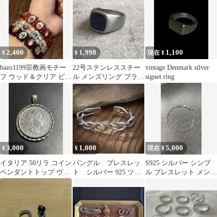
2,400
1,998
1,100
¥
¥
現在 ¥
bazo1199宗教画モチー
22号ステンレススチー
vintage Denmark silver
フ ウッド＆クリア ビー
ル メンズリング ブラッ
signet ring
ズブレスレット
クストーン オニキス 指
輪
3,000
1,000
5,000
¥
¥
現在 ¥
イタリア 50リラ コイン
バングル ブレスレッ
S925 シルバー シンプ
ペンダントトップ ヴィ
ト シルバー 925 ツイ
ル ブレスレット メンズ
ンテージ シルバー925
スト メンズ ヴィンテー
喜平チェーン ヴィンテ
刻印
ジ モテ
ージ