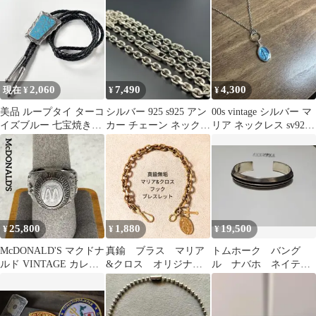
ージ ブレスレット
2,060
7,490
4,300
現在 ¥
¥
¥
美品 ループタイ ターコ
シルバー 925 s925 アン
00s vintage シルバー マ
イズブルー 七宝焼き風
カー チェーン ネックレ
リア ネックレス sv925
装飾 シルバーカラー
ス 刻印 シンプル 45
古着 F6
25,800
1,880
19,500
¥
¥
¥
McDONALD'S マクドナ
真鍮 ブラス マリア
トムホーク バング
ルド VINTAGE カレッ
&クロス オリジナ
ル ナバホ ネイティ
ジリング 70s
ル ヴィンテージ ブ
ブ リング
レスレット