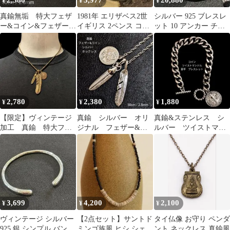
2,580
3,977
20,880
¥
¥
¥
真鍮無垢 特大フェザ
1981年 エリザベス2世
シルバー 925 ブレスレ
ー&コイン&フェザー
イギリス 2ペンス コイ
ット 10 アンカー チェ
プラス オリジナル
ン ネックレス ヴィンテ
ーン ヴィンテージ
ネックレス
ージ
2,780
2,380
1,880
¥
¥
¥
【限定】ヴィンテージ
真鍮 シルバー オリ
真鍮&ステンレス シ
加工 真鍮 特大フェ
ジナル フェザー&コ
ルバー ツイストマン
ザー&コイン&フェザ
イン フック ブラ
テル コイン 喜平
ー ネックレス
ス ネックレス
ブレスレット
3,699
4,200
2,100
¥
¥
¥
ヴィンテージ シルバー
【2点セット】サントド
タイ仏像 お守り ペンダ
925 銀 シンプル バング
ミンゴ族風 ヒシ シェル
ント ネックレス 真鍮風