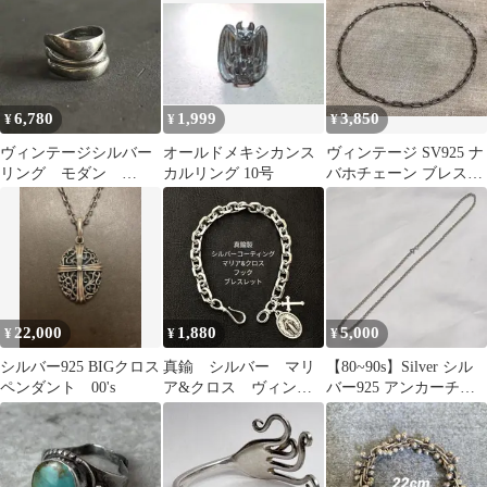
料無料
6,780
1,999
3,850
¥
¥
¥
ヴィンテージシルバー
オールドメキシカンス
ヴィンテージ SV925 ナ
リング モダン
カルリング 10号
バホチェーン ブレスレ
SILVER刻印 ウェー
ット 19cm 燻銀
ブ モダニスト
22,000
1,880
5,000
¥
¥
¥
シルバー925 BIGクロス
真鍮 シルバー マリ
【80~90s】Silver シル
ペンダント 00's
ア&クロス ヴィンテ
バー925 アンカーチェ
ージ ブラス オリジ
ーンネックレス
ナル ブレスレット