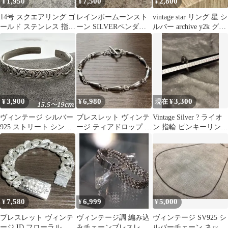
1,950
7,500
2,800
¥
¥
¥
14号 スクエアリング ゴ
レインボームーンスト
vintage star リング 星 シ
ールド ステンレス 指輪
ーン SILVERペンダン
ルバー archive y2k グラ
メンズ レディース シン
トトップ シルバー チャ
ンジ
プル
ーム天然石
3,900
6,980
3,300
¥
¥
現在 ¥
ヴィンテージ シルバー
ブレスレット ヴィンテ
Vintage Silver ? ライオ
925 ストリート シンプ
ージ ティアドロップ し
ン 指輪 ピンキーリング
ル バングル ブレスレッ
ずく 雫 シルバー 925
リング レア
ト
7,580
6,999
5,000
¥
¥
¥
ブレスレット ヴィンテ
ヴィンテージ調 編み込
ヴィンテージ SV925 シ
ージ ID フローラル ク
みチェーンブレスレッ
ルバーチェーン ネック