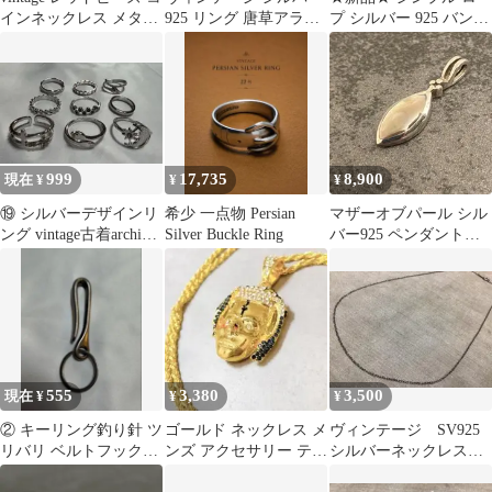
インネックレス メタル
925 リング 唐草アラベ
プ シルバー 925 バング
ネイティブ インディア
スク 15号
ル ブレスレット S925
ン
999
17,735
8,900
現在 ¥
¥
¥
⑲ シルバーデザインリ
希少 一点物 Persian
マザーオブパール シル
ング vintage古着archive
Silver Buckle Ring
バー925 ペンダントト
y2kヴィンテージ
ップ 白蝶貝 マーキス
シェル
555
3,380
3,500
現在 ¥
¥
¥
② キーリング釣り針 ツ
ゴールド ネックレス メ
ヴィンテージ SV925
リバリ ベルトフック
ンズ アクセサリー テン
シルバーネックレスチ
vintage archive古着
タシオン 人気 新品 送
ェーン 45cm 燻銀