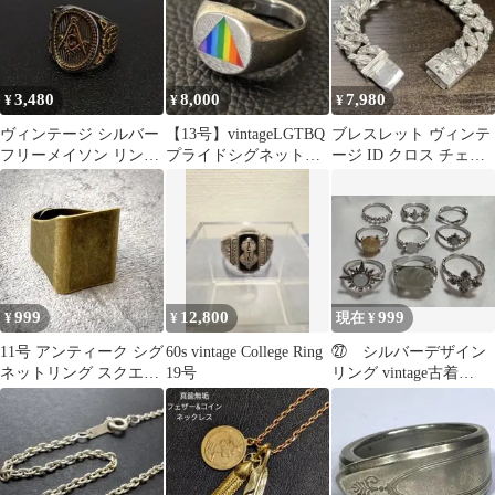
3,480
8,000
7,980
¥
¥
¥
ヴィンテージ シルバー
【13号】vintageLGTBQ
ブレスレット ヴィンテ
フリーメイソン リング
プライドシグネットリ
ージ ID クロス チェー
指輪 13号
ング シルバー925
ン 十字 喜平 シルバー
925
999
12,800
999
¥
¥
現在 ¥
11号 アンティーク シグ
60s vintage College Ring
㉗ シルバーデザイン
ネットリング スクエア
19号
リング vintage古着
真鍮 レトロ メンズ 古
archive y2kヴィンテー
着
ジ