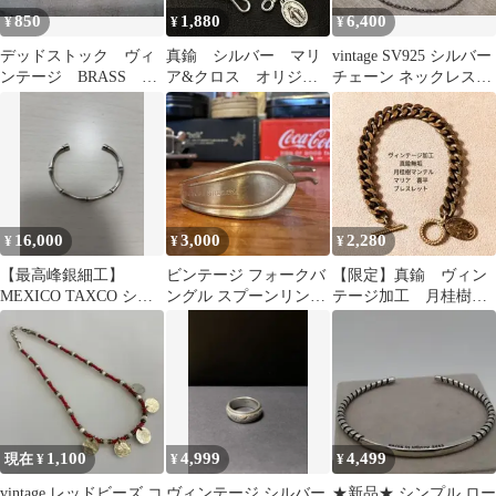
850
1,880
6,400
¥
¥
¥
デッドストック ヴィ
真鍮 シルバー マリ
vintage SV925 シルバー
ンテージ BRASS 真
ア&クロス オリジナ
チェーン ネックレス
鍮 ピラミッドスタッ
ル ヴィンテージ
50cm 燻銀
ズ 3個 USA
ブラス ブレスレット
16,000
3,000
2,280
¥
¥
¥
【最高峰銀細工】
ビンテージ フォークバ
【限定】真鍮 ヴィン
MEXICO TAXCO シル
ングル スプーンリング
テージ加工 月桂樹マ
バー925
2680
ンテル 喜平 マリ
ア ブレスレット
1,100
4,999
4,499
現在 ¥
¥
¥
vintage レッドビーズ コ
ヴィンテージ シルバー
★新品★ シンプル ロー