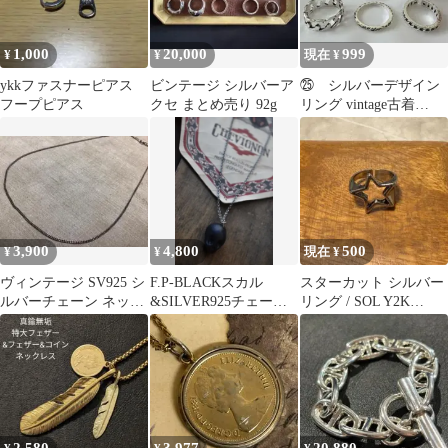
1,000
20,000
999
¥
¥
現在 ¥
ykkファスナーピアス
ビンテージ シルバーア
㉕ シルバーデザイン
フープピアス
クセ まとめ売り 92g
リング vintage古着
archive y2kヴィンテー
ジ
3,900
4,800
500
¥
¥
現在 ¥
ヴィンテージ SV925 シ
F.P-BLACKスカル
スターカット シルバー
ルバーチェーン ネック
&SILVER925チェーン
リング / SOL Y2K
レス 喜平 40cm 燻銀
ネックレス
Vintage