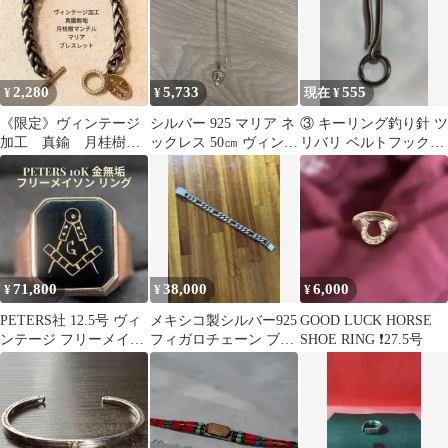
2,280
5,733
555
¥
¥
現在 ¥
《限定》ヴィンテージ
シルバー 925 マリア ネ
③ キーリング釣り針 ツ
加工 真鍮 月桂樹
ックレス 50㎝ ヴィンテ
リバリ ベルトフック
マンテル 編込 マリ
ージ メキシカンジュエ
vintage archive古着
ア ブレスレット
リー
71,800
38,000
6,000
¥
¥
¥
PETERS社 12.5号 ヴィ
メキシコ製シルバー925
GOOD LUCK HORSE
ンテージ フリーメイソ
フィガロチェーン ブレ
SHOE RING ❗️27.5号
ン リング 10K 金無垢
スレット