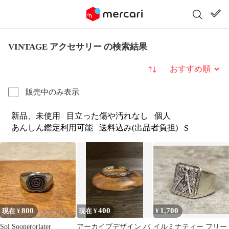
VINTAGE アクセサリー の検索結果
並び替え
販売中のみ表示
新品、未使用
目立った傷や汚れなし
個人
あんしん鑑定利用可能
送料込み(出品者負担)
S
800
400
1,700
現在 ¥
現在 ¥
¥
Sol Soonerorlater
アーカイブデザイン バ
イルミナティー フリー