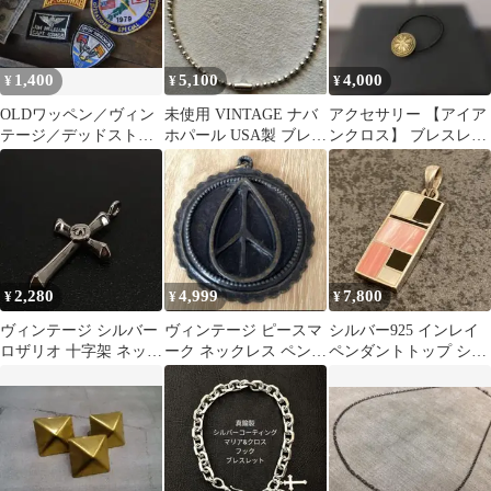
1,400
5,100
4,000
¥
¥
¥
OLDワッペン／ヴィン
未使用 VINTAGE ナバ
アクセサリー 【アイア
テージ／デッドストッ
ホパール USA製 ブレス
ンクロス】 ブレスレッ
ク／4枚セット
ナバホ ホピ ミリタリー
ト バングル ヘアゴム
HTC
2,280
4,999
7,800
¥
¥
¥
ヴィンテージ シルバー
ヴィンテージ ピースマ
シルバー925 インレイ
ロザリオ 十字架 ネック
ーク ネックレス ペンダ
ペンダントトップ シェ
レス ペンダント
ントトップ ヒッピー グ
ル オニキス 象嵌チャー
ランジ
ム幾何学