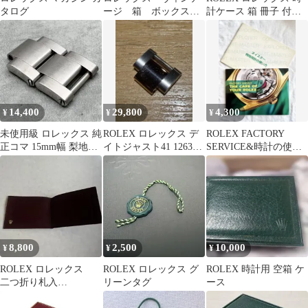
タログ
ージ 箱 ボックス
計ケース 箱 冊子 付属
BOX ROLEX ディスプ
品セット
レイ
14,400
29,800
4,300
¥
¥
¥
未使用級 ロレックス 純
ROLEX ロレックス デ
ROLEX FACTORY
正コマ 15mm幅 梨地仕
イトジャスト41 126331
SERVICE&時計の使い
上げ 鏡面仕上げ ステン
用 オイスター PG
方ロレックス小冊子2セ
レス
ット
8,800
2,500
10,000
¥
¥
¥
ROLEX ロレックス
ROLEX ロレックス グ
ROLEX 時計用 空箱 ケ
二つ折り札入
リーンタグ
ース
れ ヴ