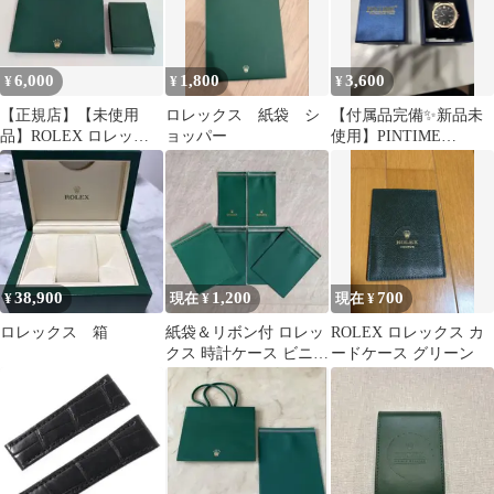
6,000
1,800
3,600
¥
¥
¥
【正規店】【未使用
ロレックス 紙袋 シ
【付属品完備✨新品未
品】ROLEX ロレック
ョッパー
使用】PINTIME
ス 時計ケース 紙袋
PINSHI SERIES 腕時計
本体
38,900
1,200
700
¥
現在 ¥
現在 ¥
ロレックス 箱
紙袋＆リボン付 ロレッ
ROLEX ロレックス カ
クス 時計ケース ビニー
ードケース グリーン
ル製ロゴあり2枚+ロゴ
なし4枚