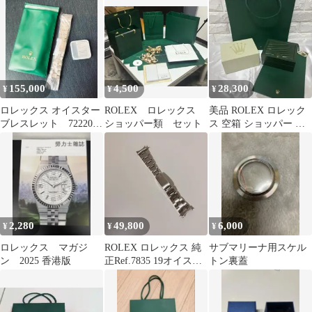
155,000
4,500
28,300
¥
¥
¥
ロレックス オイスター
ROLEX ロレックス
美品 ROLEX ロレック
ブレスレット 72220
ショッパー類 セット
ス 空箱 ショッパー ２
スカイドゥエラー
個付き
326934
2,280
49,800
6,000
¥
¥
¥
ロレックス マガジ
ROLEX ロレックス 純
サブマリーナ用スケル
ン 2025 香港版
正Ref.7835 19オイスタ
トン裏蓋
ーブレスレット19mm