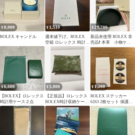
8,000
1,510
29,700
¥
¥
¥
ROLEX キャンドル
週末値下げ。ROLEX
新品未使用 ROLEX 非
空箱 ロレックス 時計ケ
売品❗️ 本革 小物ケー
ース
ス 2026年
6,600
3,000
1,200
¥
¥
¥
【ROLEX】ロレックス
【正規品】ロレックス
ROLEX ステッカー
時計用ケース２点
ROLEX時計収納ケース
6263 2枚セット 保護シ
用 内箱枕クッションの
ール付き
みグリーン