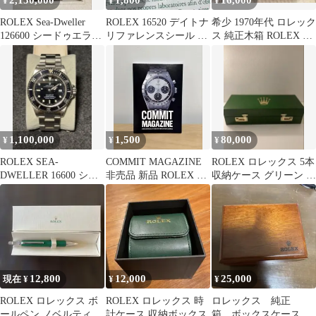
2,150,000
1,800
16,000
¥
¥
¥
ROLEX Sea-Dweller
ROLEX 16520 デイトナ
希少 1970年代 ロレック
126600 シードゥエラー
リファレンスシール ペ
ス 純正木箱 ROLEX デ
腕時計
ーパー＆ケースバック
イトジャストコンビ付
用
属品
1,100,000
1,500
80,000
¥
¥
¥
ROLEX SEA-
COMMIT MAGAZINE
ROLEX ロレックス 5本
DWELLER 16600 シー
非売品 新品 ROLEX ロ
収納ケース グリーン ダ
ドゥエラー
レックス デイトナ
イヤルロック付き
12,800
12,000
25,000
現在 ¥
¥
¥
ROLEX ロレックス ボ
ROLEX ロレックス 時
ロレックス 純正
ールペン ノベルティ
計ケース 収納ボックス
箱 ボックスケース