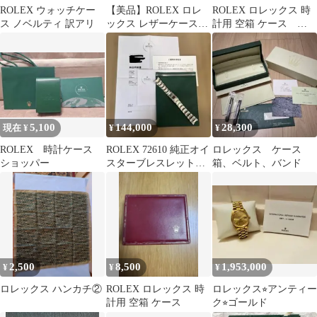
ROLEX ウォッチケー
【美品】ROLEX ロレ
ROLEX ロレックス 時
ス ノベルティ 訳アリ
ックス レザーケース、
計用 空箱 ケース
紙袋付き
68.00.55
5,100
144,000
28,300
現在 ¥
¥
¥
ROLEX 時計ケース
ROLEX 72610 純正オイ
ロレックス ケース
ショッパー
スターブレスレット未
箱、ベルト、バンド
使用 デイトジャス
ト41
2,500
8,500
1,953,000
¥
¥
¥
ロレックス ハンカチ②
ROLEX ロレックス 時
ロレックス⭐︎アンティー
計用 空箱 ケース
ク⭐︎ゴールド