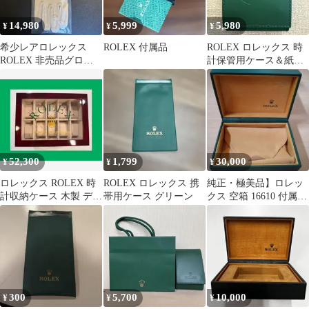
14,980
5,999
5,980
¥
¥
¥
希少レアロレックス
ROLEX 付属品
ROLEX ロレックス 時
ROLEX 非売品グロー
計保管用ケース＆紙袋
ブクロス セット手袋
グリーン
正規品ノベルティ
52,300
1,799
30,000
¥
¥
¥
ロレックス ROLEX 時
ROLEX ロレックス 携
純正・極美品】ロレッ
計収納ケース 木製 ディ
帯用ケース グリーン
クス 空箱 16610 付属品
スプレイボックス 20本
多数
収納
300
5,700
10,000
¥
¥
¥