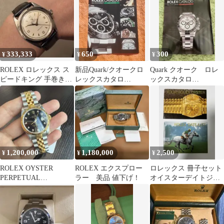
333,333
650
300
¥
¥
¥
ROLEX ロレックス ス
新品Quark/クオークロ
Quark クオーク ロレ
ピードキング 手巻き
レックスカタロ
ックスカタロ
30mm
グ/ROLEX CATALOG
グ/ROLEX CATALOG
2024
2026
1,200,000
1,180,000
2,500
¥
¥
¥
ROLEX OYSTER
ROLEX エクスプロー
ロレックス 冊子セット
PERPETUAL
ラー 美品 値下げ！
オイスターデイトジャ
DATEJUST 68273G
スト１９９４年版