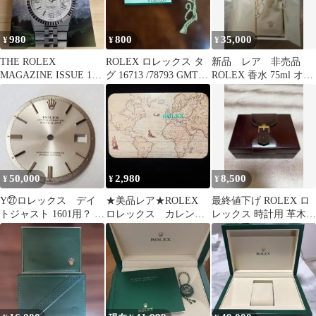
980
800
35,000
¥
¥
¥
THE ROLEX
ROLEX ロレックス タ
新品 レア 非売品
MAGAZINE ISSUE 13
グ 16713 /78793 GMTマ
ROLEX 香水 75ml オー
英語版
スターⅡコンビ
ドパルファム
50,000
2,980
8,500
¥
¥
¥
Y㉗ロレックス デイ
★美品レア★ROLEX
最終値下げ ROLEX ロ
トジャスト 1601用？ シ
ロレックス カレンダ
レックス 時計用 革木箱
ルバーサンバーストダ
ー 1986年 正規品
ケース
イヤル