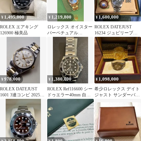
1,495,000
1,219,800
1,600,000
¥
¥
¥
ROLEX エアキング
ロレックス オイスター
ROLEX DATEJUST
126900 極美品
パーペチュアル
16234 ジュビリーブレ
Ref.177200 26年7月正規
ス ※即購入不可
OH済
978,000
1,380,000
1,098,000
¥
¥
¥
ROLEX DATEJUST
ROLEX Ref116600 シー
希少ロレックス デイト
1601 3連コンビ 2025年
ドゥエラー40mm 自動
ジャスト サンダーバー
OH済み
巻き
ド K18YG/SS コンビ