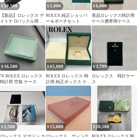
10,500
1,000
6,000
¥
¥
¥
【新品】ロレックス デ
ROLEX 純正ショッパ
美品ロレックス時計用
イトナ Dバックル用 ク
ー＆ポーチセット
ケース携帯用ケースグ
ロコダイル 黒 20mm-
リーンカラー腕時計用
16mm
メンズ/レディース用
16,500
65,000
3,799
¥
¥
¥
76 ROLEX ロレックス
ROLEX ロレックス 時
ロレックス 時計ケー
時計用 空箱 ケース
計用 純正ボックス ケー
ス
ス（Lサイズ）
2,500
15,000
28,500
¥
¥
¥
ロレックス マガジン カ
ロレックス ヴィンテ
ROLEX ロレックス 時