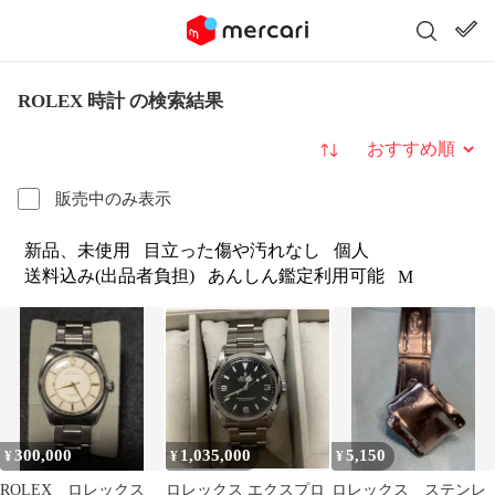
ROLEX 時計 の検索結果
並び替え
販売中のみ表示
新品、未使用
目立った傷や汚れなし
個人
送料込み(出品者負担)
あんしん鑑定利用可能
M
300,000
1,035,000
5,150
¥
¥
¥
ROLEX ロレックス
ロレックス エクスプロ
ロレックス ステンレ