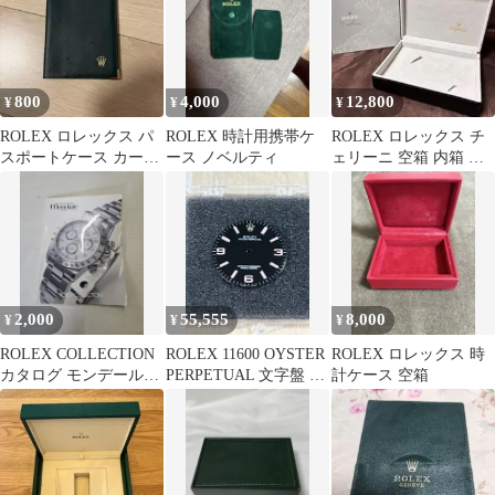
800
4,000
12,800
¥
¥
¥
ROLEX ロレックス パ
ROLEX 時計用携帯ケ
ROLEX ロレックス チ
スポートケース カード
ース ノベルティ
ェリーニ 空箱 内箱 外
ケース
箱 セット 49.00.08
2,000
55,555
8,000
¥
¥
¥
ROLEX COLLECTION
ROLEX 11600 OYSTER
ROLEX ロレックス 時
カタログ モンデール銀
PERPETUAL 文字盤 ブ
計ケース 空箱
座
ラック