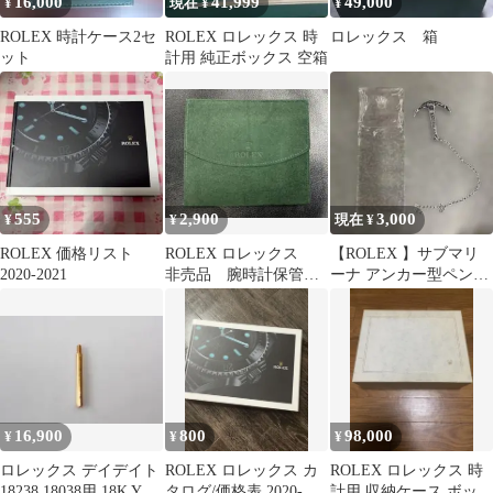
16,000
41,999
49,000
¥
現在 ¥
¥
ROLEX 時計ケース2セ
ROLEX ロレックス 時
ロレックス 箱
ット
計用 純正ボックス 空箱
555
2,900
3,000
¥
¥
現在 ¥
ROLEX 価格リスト
ROLEX ロレックス
【ROLEX 】サブマリ
2020-2021
非売品 腕時計保管用
ーナ アンカー型ペンダ
ポーチ 未使用品
ント
16,900
800
98,000
¥
¥
¥
ロレックス デイデイト
ROLEX ロレックス カ
ROLEX ロレックス 時
18238 18038用 18K YG
タログ/価格表 2020-
計用 収納ケース ボック