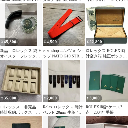
コマのピン：１本
2021
ス
45,800
4,500
22,800
¥
¥
¥
新品 ロレックス 純正
enzo shop エンツォ ショ
ロレックス ROLEX 時
オイスターフレックス
ップ NATO G10 STRAP
計空き箱 純正ボックス
ラバーベルト E350501
20mm
クレーター 16234
35,000
2,000
3,000
¥
¥
¥
ロレックス 非売品
Rolex ロレックス 時計
ROLEX 時計ケース3
時計収納ボックス 激
ベルト 20mm 牛革 4セ
点 2004年手帳
レア 最終在庫
ットで2000円です