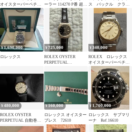
オイスターパーペチュ
ーラー 114270 P番 超美
ス バックル クラス
アル ボーイズ 6549
品 Rolex
プ ジャンク扱い
#62523
1,690,000
725,000
340,000
¥
¥
¥
ロレックス
ROLEX OYSTER
ROLEX ロレックス
PERPETUAL
オイスターパーペチュ
DATEJUST
アル ボーイズ 6549
480,000
160,000
1,700,000
¥
¥
¥
ROLEX OYSTER
ロレックス オイスター
ロレックス サブマリ
PERPETUAL 自動巻き
ブレス 72610
ーナ Ref.16610
ボーイズ 6548