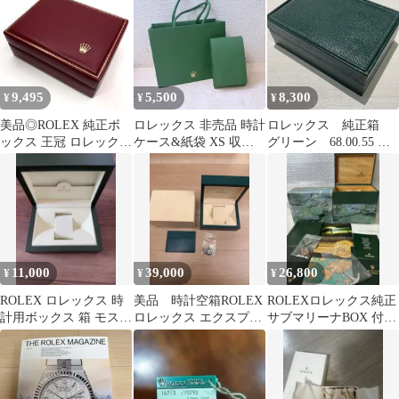
ィンテージ 希少品
9,495
5,500
8,300
¥
¥
¥
美品◎ROLEX 純正ボ
ロレックス 非売品 時計
ロレックス 純正箱
ックス 王冠 ロレックス
ケース&紙袋 XS 収納
グリーン 68.00.55 内
ヴィンテージ レザー 赤
ポーチ ROLEX 自宅保
箱
管品
11,000
39,000
26,800
¥
¥
¥
ROLEX ロレックス 時
美品 時計空箱ROLEX
ROLEXロレックス純正
計用ボックス 箱 モスグ
ロレックス エクスプロ
サブマリーナBOX 付属
リーン内箱 Ｍサイズ
ーラー I 時計用ボック
品12点
ス ケース