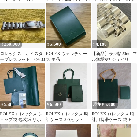
アンティーク
230,000
5,600
4,180
¥
¥
¥
ロレックス オイスタ
ROLEX ウォッチケー
【新品】ラグ幅20mmフ
ーブレスレット 69200
ス 美品
ル無垢材! ジュビリー
ブレス ５連ブレス フル
ソリッド
550
6,500
5,000
¥
¥
現在 ¥
ROLEX ロレックス シ
ROLEX ロレックス 時
ROLEX ロレックス 時
ョップ袋 包装紙 リボン
計ケース 3点セット
計用携帯ケース 純正 紙
シールセット
袋付