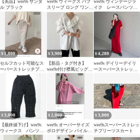
【美品】wee9s サンダ
wee9s ウィークス パフ
wee9s ヴィンテージラ
ル ブラック
スリーブ ロング ワンピ
イク レースパンツ
ース ライムグリーン
黒 サイズ2
1,800
3,900
4,280
¥
¥
¥
セルフカット可能なス
【新品・タグ付き】
wee9s デイリーデイリ
ーパーストレッチプリ
wee9s付け襟風ビッグカ
ースーパーストレッチ
ーツスカート
ラーフリルハーフブラ
プリーツワンピース 半
ウス
袖
3,000
2,000
3,800
¥
¥
¥
【最終値下げ】wee9s
wee9s オーバーサイズ
wee9sスーパーストレッ
ウィークス パンツ
ポロデザイン パイルト
チプリーツスカート
裾レース 黒 S
ップス