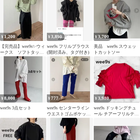
1,200
3,890
3,700
¥
¥
¥
【完売品】wee9s✨ウィ
wee9s フリルブラウス
美品 wee9s スウェッ
ークス ソフトタッチ
(開封済み、タグ付き)
トカットソー
ロゴデザインスウェッ
トブラック系F
8,000
777
3,980
¥
¥
¥
wee9s 3点セット
wee9s センターライン
wee9s ドッキングチュ
ウエストゴムポケット
ール チアーフリルティ
付きリラックススウェ
ー
ットパンツ