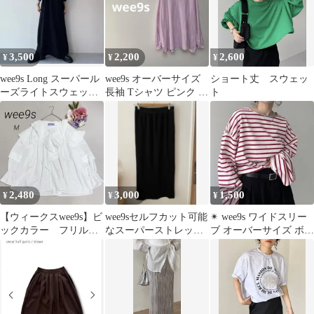
3,500
2,200
2,600
¥
¥
¥
wee9s Long スーパール
wee9s オーバーサイズ
ショート丈 スウェッ
ーズライトスウェッテ
長袖 Tシャツ ピンク ゆ
ト
ィーロングワンピース
るだぼ カジュアル
2,480
3,000
1,500
¥
¥
¥
【ウィークスwee9s】ビ
wee9sセルフカット可能
✴︎ wee9s ワイドスリー
ックカラー フリルブ
なスーパーストレッチ
ブ オーバーサイズ ボー
ラウス ボリューム
プリーツスカート
ダーティー SHORT
華やか 白 M