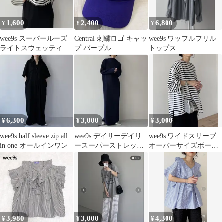
1,600
2,400
6,800
¥
¥
¥
wee9s スーパールーズ
Central 刺繍ロゴ キャッ
wee9s ワッフルフリル
ライトスウェッティ
プ パープル
トップス
ー ボーダー柄 クロ
ップド丈
6,300
3,000
3,000
¥
¥
¥
wee9s half sleeve zip all
wee9s デイリーデイリ
wee9s ワイドスリーブ
in one オールインワン
ースーパーストレッチ
オーバーサイズボーダ
プリーツワンピース
ーティー
長袖 ネイビー
3,980
3,000
4,300
¥
¥
¥