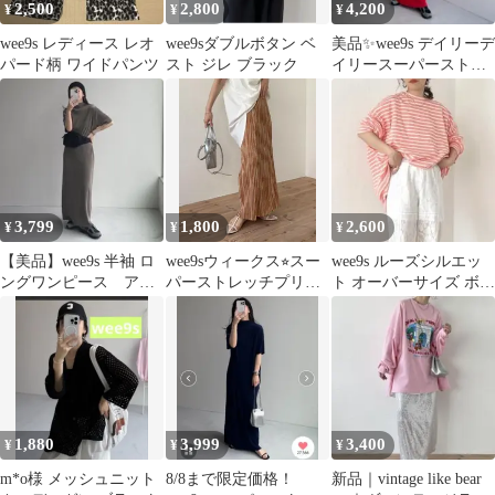
2,500
2,800
4,200
¥
¥
¥
wee9s レディース レオ
wee9sダブルボタン ベ
美品✨wee9s デイリーデ
パード柄 ワイドパンツ
スト ジレ ブラック
イリースーパーストレ
ッチプリーツワンピー
ス◆8459
3,799
1,800
2,600
¥
¥
¥
【美品】wee9s 半袖 ロ
wee9sウィークス⭐︎スー
wee9s ルーズシルエッ
ングワンピース アッ
パーストレッチプリー
ト オーバーサイズ ボー
シュグレー
ツスカート オレンジ
ダー ロングスリーブテ
ィー
1,880
3,999
3,400
¥
¥
¥
m*o様 メッシュニット
8/8まで限定価格！
新品｜vintage like bear