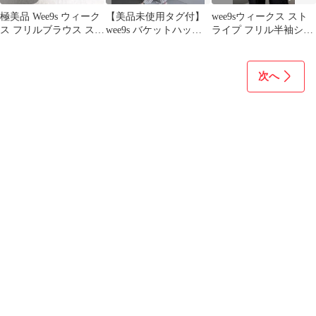
極美品 Wee9s ウィーク
【美品未使用タグ付】
wee9sウィークス スト
ス フリルブラウス スト
wee9s バケットハット
ライプ フリル半袖シャ
ライプ 白黒 ブラック
ブラック Fサイズ
ツ ブルー ホワイト
FREE
次へ