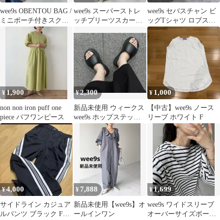
wee9s OBENTOU BAG /
wee9s スーパーストレ
wee9s セバスチャン ビ
ミニポーチ付きスクエ
ッチプリーツスカート
ッグTシャツ ロブスタ
アバッグ
クリアグリーン Lon g
ー グリーン フリー
1,900
2,300
1,000
¥
¥
¥
non non iron puff one
新品未使用 ウィークス
【中古】wee9s ノース
piece パフワンピース
wee9s ホップステップ
リーブ ホワイト F
ジャンプサンダル ブラ
ック
4,000
7,888
1,699
¥
¥
¥
サイドライン カジュア
新品未使用【wee9s】オ
wee9s ワイドスリーブ
ルパンツ ブラック Fサ
ールインワン
オーバーサイズボーダ