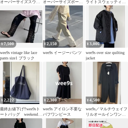
オーバーサイズスウェ
オーバーサイズボーダ
ライトスウェッティー
ット
ーT ロンT ブラウン
レッド
7,500
2,150
3,000
¥
¥
¥
wee9s vintage like lace
wee9s イージーパンツ
wee9s over size quilting
pants size1 ブラック
jacket
2,222
2,300
4,500
¥
¥
¥
最終お値下げ‼️wee9sト
wee9s アイロン不要な
wee9s／マルチウェイフ
ートバッグ weekend
パフワンピース
リルオールインワン
petit runaway
frill all in one