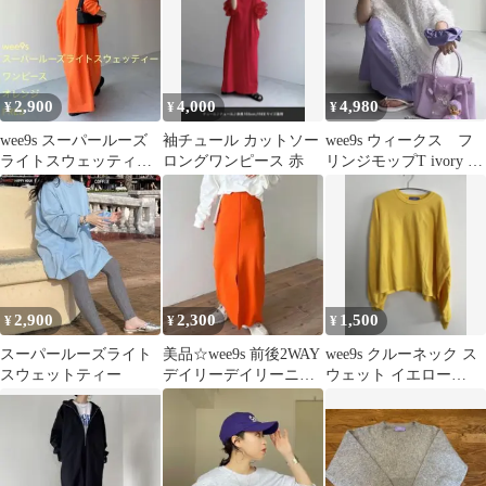
2,900
4,000
4,980
¥
¥
¥
wee9s スーパールーズ
袖チュール カットソー
wee9s ウィークス フ
ライトスウェッティー
ロングワンピース 赤
リンジモップT ivory ア
ワンピース オレンジ
イボリー free
2,900
2,300
1,500
¥
¥
¥
スーパールーズライト
美品☆wee9s 前後2WAY
wee9s クルーネック ス
スウェットティー
デイリーデイリーニッ
ウェット イエロー
トスカート オレンジ
SHORT
フリー