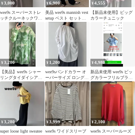
3,000
6,900
4,555
¥
¥
¥
wee9s スーパーストレ
美品 wee9s mannish vest
【新品未使用】ビッグ
ッチクルーネックワン
setup ベスト セットア
カラーチュニック
ピース【FREE】
ップ
3,200
1,200
4,980
¥
¥
¥
【美品】wee9s シャー
wee9sバンドカラー オ
新品未使用 wee9s ビッ
リングタイダイシアー
ーバーサイズ ロングシ
グカラーフリルブラウ
トップス グリーン フリ
ャツ
ス 半袖 ライトブルー
ーサイズ
3,280
3,999
2,100
¥
¥
¥
super loose light sweatee
wee9s ワイドスリーブ
wee9s スーパールーズ