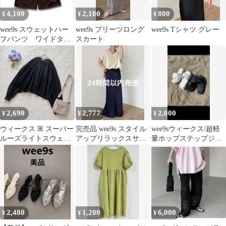
4,100
2,100
800
¥
¥
¥
wee9s スウェットハー
wee9s プリーツロング
wee9s Tシャツ グレー
フパンツ ワイドタイ
スカート
プ
2,690
2,777
2,000
¥
¥
¥
ウィークス ꕤ スーパー
完売品 wee9s スタイル
wee9sウィークス/超軽
ルーズライトスウェッ
アップリラックスサテ
量ホップステップジャ
ティー スウェット ブラ
ンライクロングマーメ
ンプサンダルアイボリ
ック 無地
ードスカート
ーS
2,480
1,200
6,000
¥
¥
¥