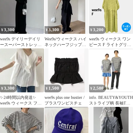
3,300
3,300
3,200
¥
¥
¥
wee9s デイリーデイリ
Wee9s/ウィークス ハイ
wee9s ウィークス ワン
ースーパーストレッチ
ネックハーフジップ撥
ピース F ライトグリー
クルーネックプリーツ
水ナイロンオールイン
ン その他総柄 半端袖
ワンピ 黒
ワン フリー
ロング・マキシ丈 レデ
ィース
3,300
1,500
2,500
¥
¥
¥
✨24時間以内発送✨
wee9s plus one bustier /
info. BEAUTY&YOUTH
wee9s ウィークス フリ
プラスワンビスチェ
ストライプ柄 長袖Tシ
ル ブラウス ホワイト
ャツ