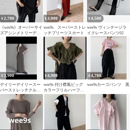
2,780
3,000
4,500
¥
¥
¥
《wee9s》オーバーサイ
wee9s スーパーストレ
wee9s ヴィンテージラ
ズアシンメトリーデザ
ッチプリーツスカート
イクレースパンツ02
インスウェット ブラッ
ク FREE
3,900
4,980
4,780
¥
¥
¥
デイリーデイリースー
wee9s 付け襟風ビッグ
wee9sカーゴパンツ 黒
パーストレッチクルー
カラーフリルハーフブ
ネックプリーツワンピ
ラウス
ース wee9s