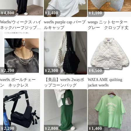
4,800
1,400
1,100
¥
¥
¥
Wee9s/ウィークス ハイ
wee9s purple cap パープ
weegs ニットセーター
ネックハーフジップ撥
ルキャップ
グレー クロップド丈
水ナイロンオールイン
ワン フリー
2,200
2,300
6,500
¥
¥
¥
wee9s ボールチェー
【美品】wee9s 2wayポ
WATA AME quilting
ン ネックレス
ップコーンバッグ
jacket wee9s
2,200
2,800
1,400
¥
¥
¥