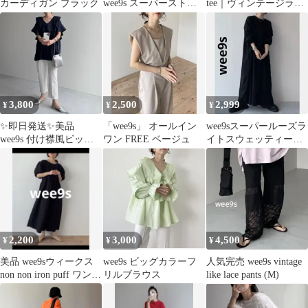
カーディガン ブラック
wee9s スーパーストレ
tee｜ヴィンテージライ
ッチハイネックプリー
クベアーティー
ツワンピース
3,800
2,500
2,999
¥
¥
¥
✨即日発送✨美品
「wee9s」 オールイン
wee9sスーパールーズラ
wee9s 付け襟風ビッグ
ワン FREE ベージュ
イトスウェッティーワ
カラーフリルハーフブ
ンピース ブラック ロン
ラウス ネイビー
グ
2,200
3,000
4,500
¥
¥
¥
美品 wee9sウィークス
wee9s ビッグカラーフ
人気完売 wee9s vintage
non non iron puff ワンピ
リルブラウス
like lace pants (M)
ース 黒