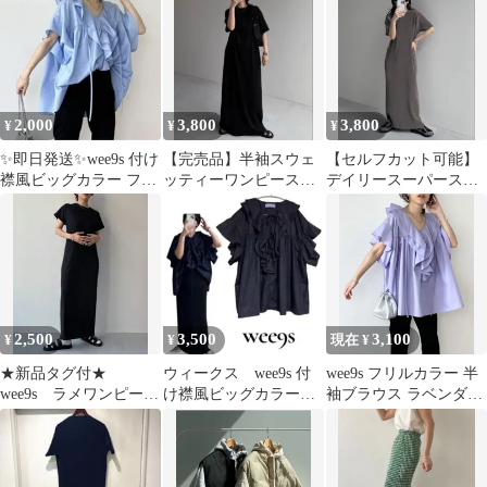
2,000
3,800
3,800
¥
¥
¥
✨即日発送✨wee9s 付け
【完売品】半袖スウェ
【セルフカット可能】
襟風ビッグカラー フリ
ッティーワンピース
デイリースーパースト
ル ハーフ ブラウス 半
（スッキリタイプ）
レッチクルーネックプ
袖
リーツワンピース
2,500
3,500
3,100
¥
¥
現在 ¥
★新品タグ付★
ウィークス wee9s 付
wee9s フリルカラー 半
wee9s ラメワンピー
け襟風ビッグカラーフ
袖ブラウス ラベンダ
ス サイズFREE
リルハーフブラウス
ー 完売品