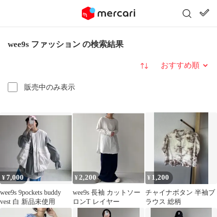
wee9s ファッション の検索結果
並び替え
販売中のみ表示
7,000
2,200
1,200
¥
¥
¥
wee9s 9pockets buddy
wee9s 長袖 カットソー
チャイナボタン 半袖ブ
vest 白 新品未使用
ロンT レイヤー
ラウス 総柄