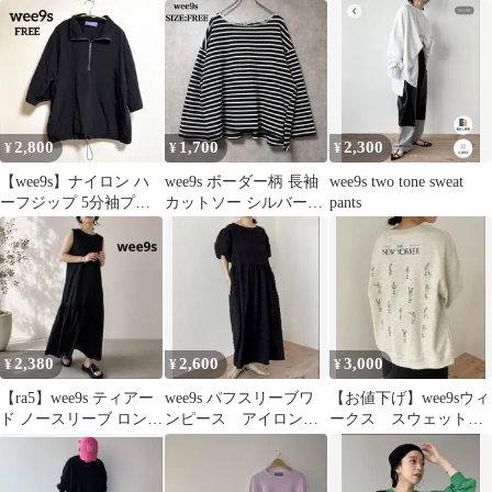
イズ wee9s
ーティー FREE ネイ
ビー
2,800
1,700
2,300
¥
¥
¥
【wee9s】ナイロン ハ
wee9s ボーダー柄 長袖
wee9s two tone sweat
ーフジップ 5分袖プル
カットソー シルバーパ
pants
オーバー ブラック フリ
イピング ボーダー Tシ
ーサイズ
ャツ
2,380
2,600
3,000
¥
¥
¥
【ra5】wee9s ティアー
wee9s パフスリーブワ
【お値下げ】wee9sウィ
ド ノースリーブ ロング
ンピース アイロン不
ークス スウェット
ワンピース ネイビー
要 黒 美品 体型カ
トレーナー FREE size
バー ロング