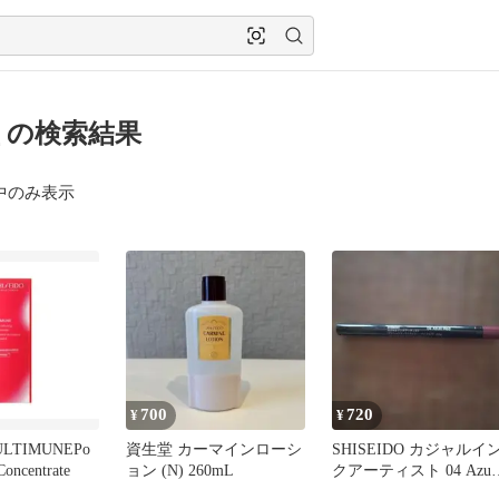
 の検索結果
中のみ表示
700
720
¥
¥
ULTIMUNEPo
資生堂 カーマインローシ
SHISEIDO カジャルイ
Concentrate
ョン (N) 260mL
クアーティスト 04 Azuk
Red