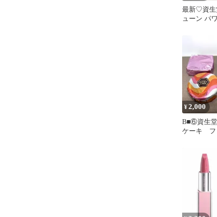
最新♡資生
ューン パ
セラム 美容
2,000
¥
B■⑥資生
ケーキ フ
ーン オレ
ル 洗顔石