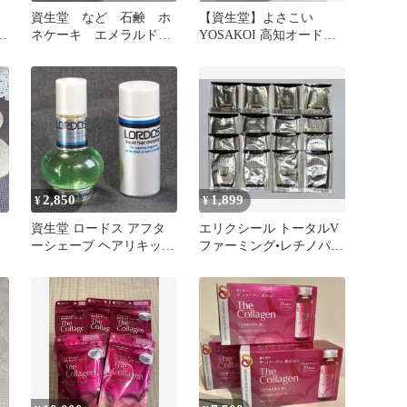
ト
資生堂 など 石鹸 ホ
【資生堂】よさこい
ベ
ネケーキ エメラルド
YOSAKOI 高知オードパ
管
洗顔石鹸
ルファム ピュアミスト
50ml
2,850
1,899
¥
¥
資生堂 ロードス アフタ
エリクシール トータルV
ーシェーブ ヘアリキッド
ファーミング•レチノパワ
ミニボトル
ーリンクルbaS•16包