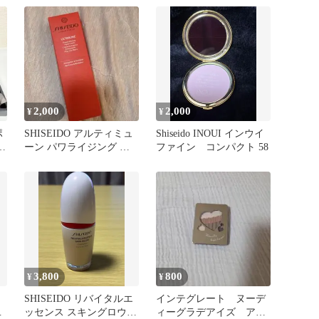
グソフナー
2,000
2,000
¥
¥
ポ
SHISEIDO アルティミュ
Shiseido INOUI インウイ
セ
ーン パワライジング ハ
ファイン コンパクト 58
ンドクリーム
3,800
800
¥
¥
SHISEIDO リバイタルエ
インテグレート ヌーデ
ュ
ッセンス スキングロウ
ィーグラデアイズ アイ