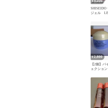
3,200
¥
SHISEID
ジェル LE01
Pink
2,800
¥
【2個】バ
ェクション
リーム ソ