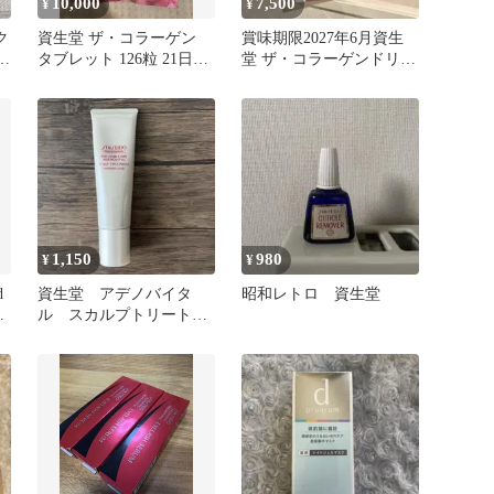
10,000
7,500
¥
¥
ク
資生堂 ザ・コラーゲン
賞味期限2027年6月資生
個
タブレット 126粒 21日分
堂 ザ・コラーゲンドリン
5袋セット
ク 50ml×30本
1,150
980
¥
¥
d
資生堂 アデノバイタ
昭和レトロ 資生堂
バ
ル スカルプトリートメ
ント