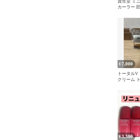
資生堂 ミ
カーラー 
トカール用
7,000
¥
トータルV
クリーム 
ーム つけ
3,380
¥