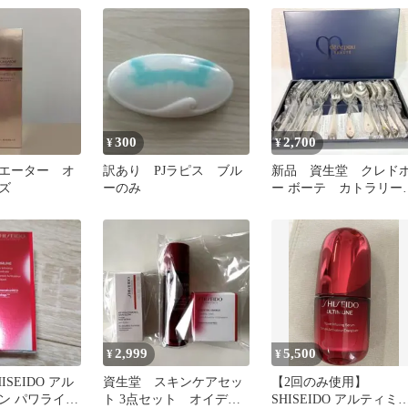
300
2,700
¥
¥
エーター オ
訳あり PJラピス ブル
新品 資生堂 クレド
ズ
ーのみ
ー ボーテ カトラリー
ット12pcs スプーンフォ
ーク
2,999
5,500
¥
¥
SEIDO アル
資生堂 スキンケアセッ
【2回のみ使用】
ン パワライジ
ト 3点セット オイデル
SHISEIDO アルティミ