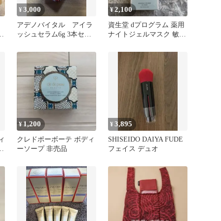
3,000
2,100
¥
¥
アデノバイタル アイラ
資生堂 dプログラム 薬用
レ
ッシュセラム6g 3本セッ
ナイトジェルマスク 敏感
ト
肌用ジェル状マスク 60g
1,200
3,895
¥
¥
ティ
クレドポーボーテ ボディ
SHISEIDO DAIYA FUDE
グ
ーソープ 非売品
フェイス デュオ