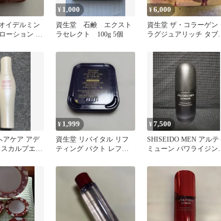
1,000
6,000
¥
¥
O オイデルミン
資生堂 石鹸 エクスト
資生堂 ザ・コラーゲン
ローション 特
ラセレクト 100g 5個
ラグジュアリッチ タブ
ml×3本
ット 21日分×2袋
1,999
7,500
¥
¥
ヘアケア アデ
資生堂 リバイタル リフ
SHISEIDO MEN アル
 スカルプエッ
ティング パクト レフィ
ミューン パワライジン
0ml 育毛剤
ル オークル20
セラム 50ml