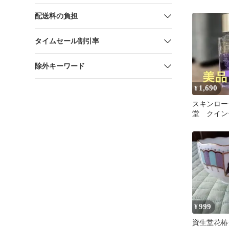
ング コン
配送料の負担
タイムセール割引率
除外キーワード
1,690
¥
スキンロー
堂 クイン
999
¥
資生堂花椿