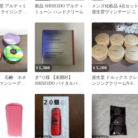
堂 アルティミ
新品 SHISEIDO アルティ
メンズ化粧品 4点セッ
ワライジング
ミューン ハンドクリーム
資生堂ヴィンテージ ニ
液 40mL
アメンVALCAN 長期保
品
1,300
3,200
¥
¥
堂 石鹸 ホネ
き*り様 【未開封】
資生堂 ドルックス クレ
ァンシーグリ
SHISEIDO バイタルパー
ンジングクリームN 6個
ンジ パープ
フェクション アドバンス
セット
鹸
クリー