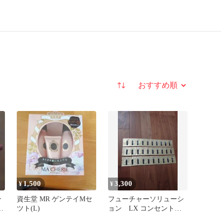
並び替え
1,500
3,300
¥
¥
ン
資生堂 MR ゲンテイMセ
フューチャーソリューシ
i
ツト(L)
ョン LX コンセントレ
イティッドブライトニン