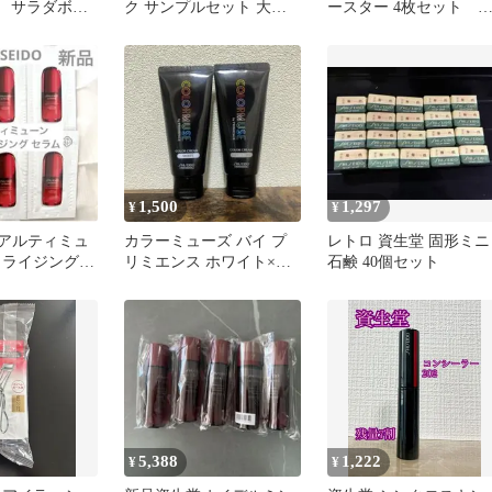
Erte サラダボウ
ク サンプルセット 大量
ースター 4枚セット 
プリドエルテ
まとめ売り
和レトロ 当時物
1,500
1,297
¥
¥
O アルティミュ
カラーミューズ バイ プ
レトロ 資生堂 固形ミニ
ワライジングセ
リミエンス ホワイト×グ
石鹸 40個セット
大人気美容液
レー ミニチュアサイズ
5,388
1,222
¥
¥