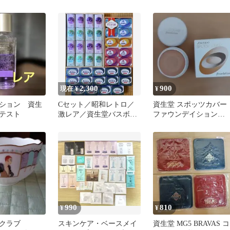
セントレート
ミン イネルジャ プラ
ーン パワライジング セ
イマー
ラム
2,300
900
現在 ¥
¥
ション 資生
Cセット／昭和レトロ／
資生堂 スポッツカバー
テスト
激レア／資生堂バスボン
ファウンデイション
40個セット
H101
990
810
¥
¥
クラブ
スキンケア・ベースメイ
資生堂 MG5 BRAVAS コ