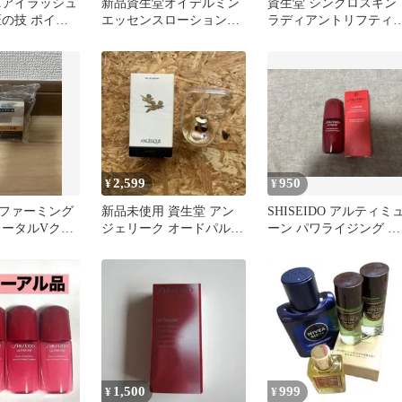
ニアイラッシュ
新品資生堂オイデルミン
資生堂 シンクロスキン
匠の技 ポイン
エッセンスローション
ラディアントリフティ
30ml×5本/国内正規品
グコンシーラー 202
2,599
950
¥
¥
 ファーミング
新品未使用 資生堂 アン
SHISEIDO アルティミ
トータルVクリ
ジェリーク オードパルフ
ーン パワライジング セ
かえ用50g
ァム 廃盤 希少ミニ
ラム 10ml
1,500
999
¥
¥