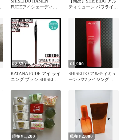
SHISEIDO HAMEN
【新品】SHISEIDO アル
ン
FUDEアイシェーディン
ティミューン パワライジ
グブラシブラシ
ング セラム 50ml
2,579
1,900
¥
¥
ュ
KATANA FUDE アイ ライ
SHISEIDO アルティミュ
ニング ブラシ SHISEIDO
ーン パワライジング ハ
資生堂
ンドクリーム50g
1,200
2,000
現在 ¥
現在 ¥