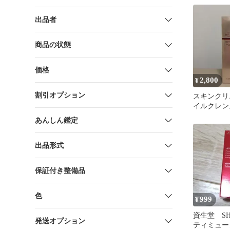
出品者
商品の状態
価格
2,800
¥
割引オプション
スキンクリ
イルクレン
あんしん鑑定
出品形式
保証付き整備品
色
999
¥
資生堂 SHI
発送オプション
ティミュー