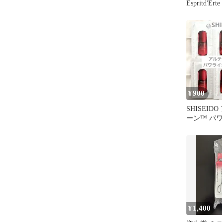
Espritd'
ル エス
ボウル
900
¥
SHISEID
ーン™ パ
ラム6回分
1,400
¥