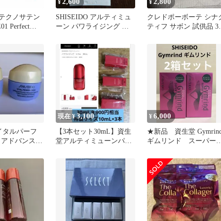
2,600
2,800
¥
¥
O テクノサテン
SHISEIDO アルティミュ
クレドポーボーテ シナ
 Perfect
ーン パワライジング セ
ティフ サボン 試供品 3
ラム 20個入り
セット
3,100
6,000
現在 ¥
¥
イタルパーフ
【3本セット30mL】資生
★新品 資生堂 Gymrin
 アドバンスク
堂アルティミューンパワ
ギムリンド スーパー
フト
ライジングセラム 特製
ーン 2箱セット
10ml