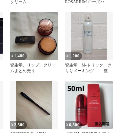
昭
クリーム
ROSARIUM ローズハン
ドクリーム RX
1,480
1,200
¥
¥
資生堂、リップ、クリー
資生堂 M-トリック き
ムまとめ売り
りりメーキング 整髪
料
2,500
6,500
¥
¥