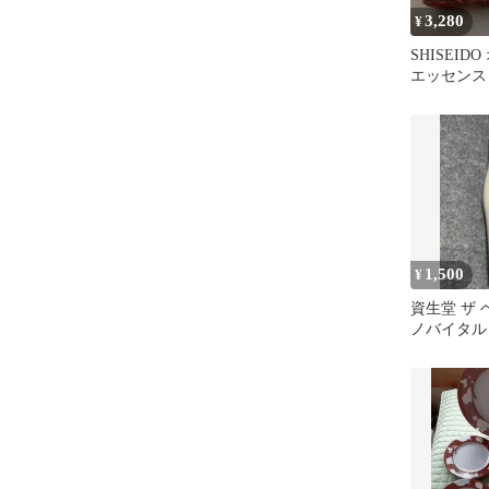
3,280
¥
SHISEID
エッセンス
製サイズ 30
1,500
¥
資生堂 ザ 
ノバイタル
センス 18