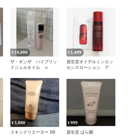
ファンデーション 130
カラー アイライナー
10,000
1,499
¥
¥
ザ・ギンザ ハイブリッ
資生堂オイデルミンエッ
ドジェルオイル ｎ
センスローション アル
ティミューンTMパワラ
イジングセラム
3,800
999
¥
¥
スキンクリエーター BB
資生堂 ばら園