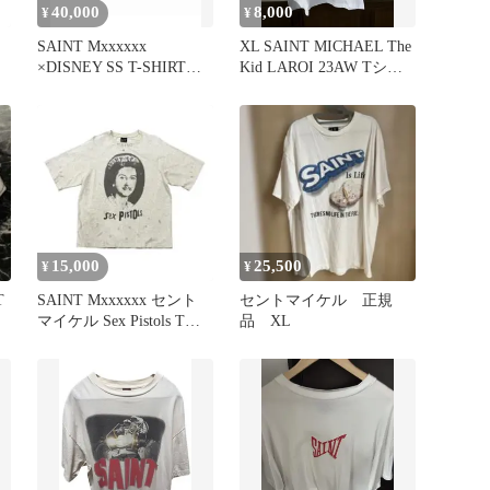
40,000
8,000
¥
¥
SAINT Mxxxxxx
XL SAINT MICHAEL The
×DISNEY SS T-SHIRT
Kid LAROI 23AW Tシャ
DUMBO
ツ
15,000
25,500
¥
¥
T
SAINT Mxxxxxx セント
セントマイケル 正規
マイケル Sex Pistols Tシ
品 XL
ャツ