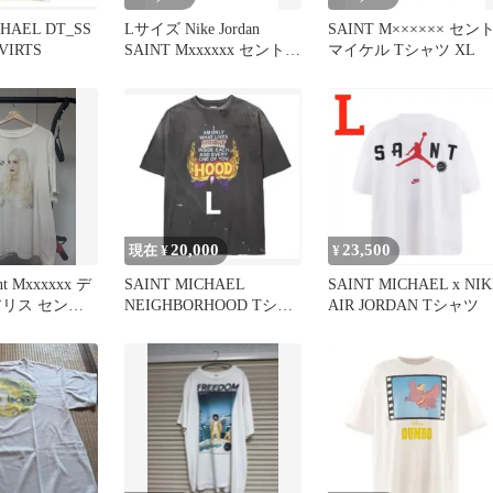
CHAEL DT_SS
Lサイズ Nike Jordan
SAINT M×××××× セン
VIRTS
SAINT Mxxxxxx セントマ
マイケル Tシャツ XL
イケル T
20,000
23,500
現在 ¥
¥
t Mxxxxxx デ
SAINT MICHAEL
SAINT MICHAEL x NIK
アリス セント
NEIGHBORHOOD Tシャ
AIR JORDAN Tシャツ
ツ ヴィンテージ加工