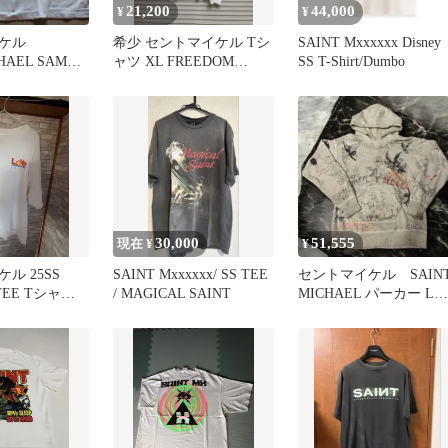
21,200
44,000
¥
¥
ケル
希少 セントマイケル Tシ
SAINT Mxxxxxx Disney
HAEL SAMMY
ャツ XL FREEDOM
SS T-Shirt/Dumbo
ャツ M
SAINTMICHAEL
30,000
51,555
現在 ¥
¥
ル 25SS
SAINT Mxxxxxx/ SS TEE
セントマイケル SAIN
 TEE Tシャツ
/ MAGICAL SAINT
MICHAEL パーカー Lサ
 XXL
イズ