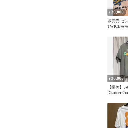
30,000
¥
即完売 セ
TWICEモ
ツ ホワイト
30,000
¥
【極美】SAI
Disorder C