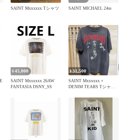
ト
SAINT Mxxxxxx Tシャツ
SAINT MICHAEL 24ss
45,000
31,500
¥
¥
E
SAINT Mxxxxxx 26AW
SAINT Mxxxxxx ×
FANTASIA DSNY_SS
DENIM TEARS Tシャツ
L