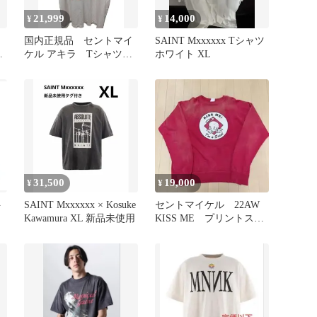
21,999
14,000
¥
¥
国内正規品 セントマイ
SAINT Mxxxxxx Tシャツ
ケル アキラ Tシャツ
ホワイト XL
ー
サイズL
31,500
19,000
¥
¥
ト
SAINT Mxxxxxx × Kosuke
セントマイケル 22AW
Kawamura XL 新品未使用
KISS ME プリントスウ
ェット サイズXL