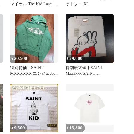
ソ
マイケル The Kid Laroi T
ットソー XL
シャツ XL
20,500
29,000
¥
¥
特別特価！SAINT
特別最終値下SAINT
MXXXXXX エンジェル
Mxxxxxx SAINT
パーカー
HORROR Tシャツ XL
9,500
13,800
¥
¥