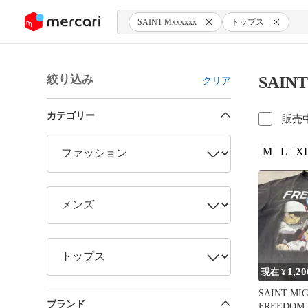
ンツにスキップ
SAINT Mxxxxxx
トップス
絞り込み
SAIN
クリア
カテゴリー
販売
M
L
XL
1,20
現在 ¥
SAINT MI
ブランド
FREEDOM 