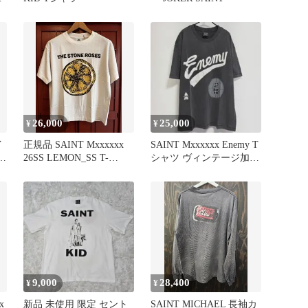
26,000
25,000
¥
¥
イ
正規品 SAINT Mxxxxxx
SAINT Mxxxxxx Enemy T
ン
26SS LEMON_SS T-
シャツ ヴィンテージ加工
SHIRT
XL
9,000
28,400
¥
¥
x
新品 未使用 限定 セント
SAINT MICHAEL 長袖カ