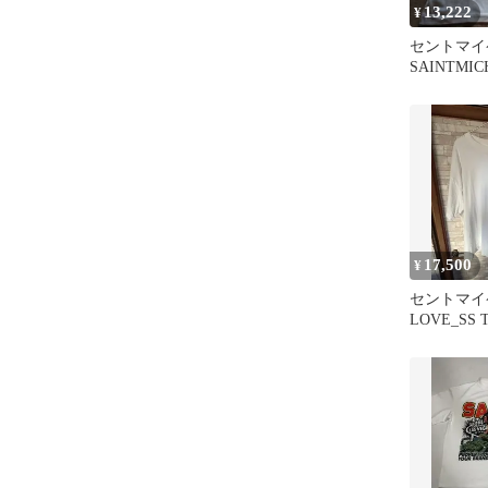
13,222
¥
セントマイ
SAINTMIC
サミー Tシ
17,500
¥
セントマイケ
LOVE_SS
ダメージ加工