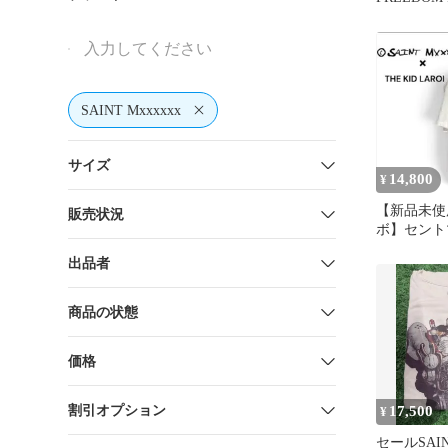
SAINT Mxxxxxx
サイズ
14,800
¥
【新品未使
販売状況
ボ】セント
ザ・キッド
出品者
ボ Tシャツ
商品の状態
価格
割引オプション
17,500
¥
セールSAINT