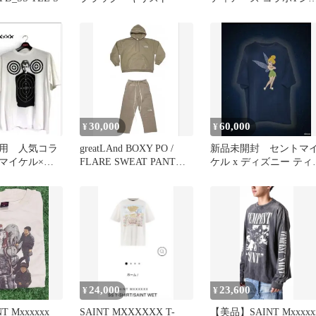
ツ キリスト Lサイ
ズ 白
30,000
60,000
¥
¥
用 人気コラ
greatLAnd BOXY PO /
新品未開封 セントマ
マイケル×
FLARE SWEAT PANT
ケル x ディズニー ティ
・ラロイコラ
TAN
カーベル Tシャツ L
24,000
23,600
¥
¥
 Mxxxxxx
SAINT MXXXXXX T-
【美品】SAINT Mxxxxx