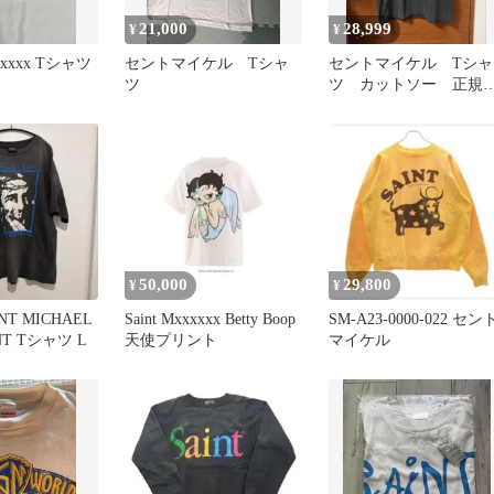
21,000
28,999
¥
¥
xxxxx Tシャツ
セントマイケル Tシャ
セントマイケル Tシャ
ツ
ツ カットソー 正規
品 ブラック グレ
美品
50,000
29,800
¥
¥
NT MICHAEL
Saint Mxxxxxx Betty Boop
SM-A23-0000-022 セン
NT Tシャツ L
天使プリント
マイケル