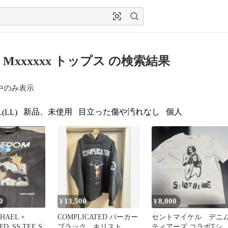
T Mxxxxxx トップス の検索結果
中のみ表示
新品、未使用
目立った傷や汚れなし
個人
(LL)
0
13,500
8,000
¥
¥
CHAEL ×
COMPLICATED パーカー
セントマイケル デニ
FD_SS TEE S
ブラック キリスト
ティアーズ コラボTシ