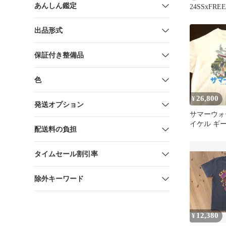
あんしん鑑定
24SSxFREE
出品形式
保証付き整備品
色
26,800
¥
発送オプション
サマーウォ
イケル ギ
配送料の負担
XL Tシャ
タイムセール割引率
除外キーワード
12,380
¥