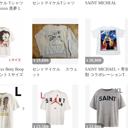
ケル Tシャツ
セントマイケルTシャツ
SAINT MICHEAL
xxxxx 黒夢 L
19,600
20,000
¥
¥
xx Betty Boop
セントマイケル スウェ
SAINT MICHAEL × 寄
ント Lサイズ
ット
獣 コラボレーションT
ャツ
23,500
22,000
¥
¥