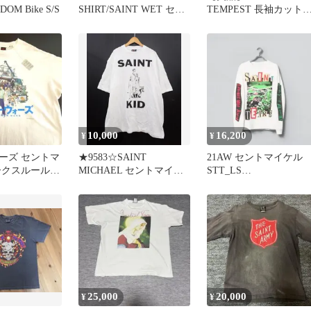
DOM Bike S/S
SHIRT/SAINT WET セン
TEMPEST 長袖カット
トマイケル
ー XXL
10,000
16,200
¥
¥
ーズ セントマ
★9583☆SAINT
21AW セントマイケル
ークスルール
MICHAEL セントマイケ
STT_LS
ツ 新品
ル SM-A23-0000-C31
TEE_LANDSCAPE
23AW The Kid LAROI フ
ォトプリント 半袖 Tシャ
ツ 極美品 XL
25,000
20,000
¥
¥