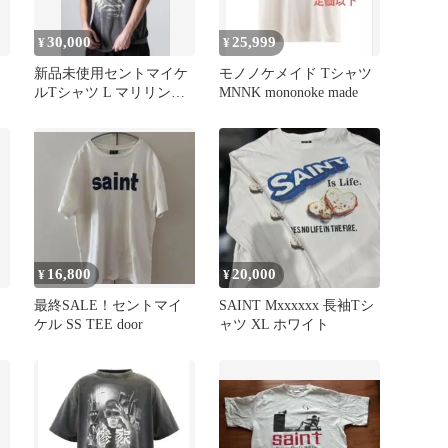
30,000
25,999
¥
¥
新品未使用セントマイケ
モノノケメイド Tシャツ
ルTシャツ L マリリンマ
MNNK mononoke made
ンソンMAGICALSAINT2
16,800
20,000
¥
¥
最終SALE！セントマイ
SAINT Mxxxxxx 長袖Tシ
ケル SS TEE door
ャツ XL ホワイト