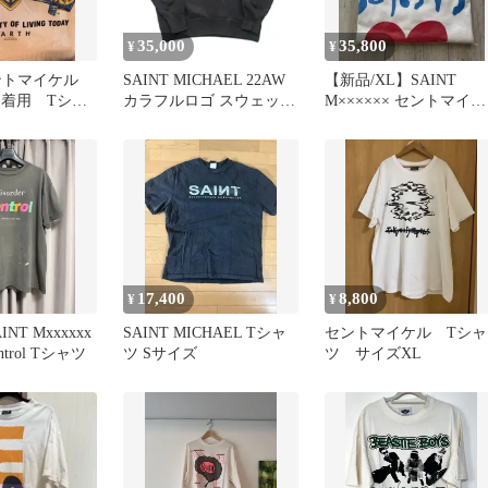
35,000
35,800
¥
¥
ントマイケル
​SAINT MICHAEL 22AW
【新品/XL】SAINT
モ着用 Tシャ
カラフルロゴ スウェット
M×××××× セントマイケ
 XL
トレーナー
ル deep 26ss新作
17,400
8,800
¥
¥
NT Mxxxxxx
SAINT MICHAEL Tシャ
セントマイケル Tシャ
ontrol Tシャツ
ツ Sサイズ
ツ サイズXL