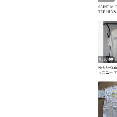
SAINT MI
TEE HLY&
30,400
¥
極美品⭐︎Sain
ィズニー 
マイケル