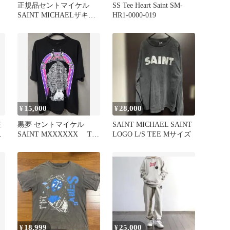
正規品セントマイケル
SS Tee Heart Saint SM-
SAINT MICHAELザキッ
HR1-0000-019
ドラロイ Tシャツ Lサイ
ズ
15,000
28,000
¥
¥
生
黒夢 セントマイケル
SAINT MICHAEL SAINT
シ
SAINT MXXXXXX Tシ
LOGO L/S TEE Mサイズ
ャツ L
18,999
25,000
¥
¥